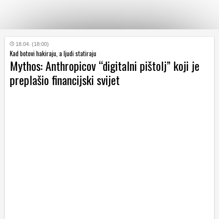
KATEGORIJE
18.04. (18:00)
Kad botovi hakiraju, a ljudi statiraju
Mythos: Anthropicov “digitalni pištolj” koji je
HRVATSKI
preplašio financijski svijet
WEB