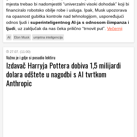
mjesta trebao bi nadomjestiti “univerzalni visoki dohodak” koji bi
financiralo robotsko obilje robe i usluga. Ipak, Musk upozorava
na opasnost gubitka kontrole nad tehnologijom, uspoređujući
odnos ljudi i
superinteligentnog AI-ja s odnosom čimpanza i
ljudi
, uz zaključak da nas čeka prilično “trnovit put”.
Večernji
AI
Elon Musk
umjetna inteligencija
27.07. (11:00)
Važno je i gdje si posudio lektiru
Izdavač Harryja Pottera dobiva 1,5 milijardi
dolara odštete u nagodbi s AI tvrtkom
Anthropic