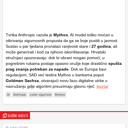
Tvrtka Anthropic razvila je
Mythos
, AI model toliko moćan u
otkrivanju sigurnosnih propusta da ga se boje pustiti u javnost.
Sustav u par tjedana pronalazi ranjivosti stare i
27 godina
, ali
može generirati i kod za njihovo iskorištavanje. Hrvatski
stručnjaci upozoravaju: dok bi obrani mogao pomoći, u
pogrešnim rukama postaje opasno oružje koje drastično
spušta
prag znanja potreban za napade
. Dok se Europa bavi
regulacijom, SAD već testira Mythos u bankama poput
Goldman Sachsa
, otvarajući novu fazu digitalne utrke u
naoružanju gdje algoritmi preuzimaju glavnu riječ.
tportal
AI
Antrhopic
cyber sigurnost
Mythos
SLIČNE VIJESTI
Jučer (22:00)