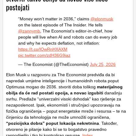
postojati
“Money won’t matter in 2036,” claims
@elonmusk
on the latest episode of The Insider. He tells
@zannymb
, The Economist’s editor-in-chief, how
people will live when AI and robots can do every job
and why he expects deflation, not inflation:
https://t.co/IQwRnHXAXM
pic.twitter.com/zdH36G9iaz
— The Economist (@TheEconomist)
July 25, 2026
Elon Musk u razgovoru za The Economist predviđa da bi
napredak umjetne inteligencije i humanoidnih robota poput
Optimusa mogao do 2036. stvoriti doba tolikog
materijalnog
obilja da će rad postati opcija, a novac izgubiti
današnju
svrhu. Predlaže “univerzalni visoki dohodak” kao rješenje za
nezaposlenost. Ipak, ekonomisti i stručnjaci upozoravaju na
fizička ograničenja – poput energetske mreže i resursa – te na
činjenicu da tehnologija ne može umnožiti ograničena,
“pozicijska dobra” poput lokacija nekretnina
. Također,
otvoreno je pitanje kako bi se to bogatstvo pravedno
raspodijelilo i tko bi kontrolirao resurse.
Index