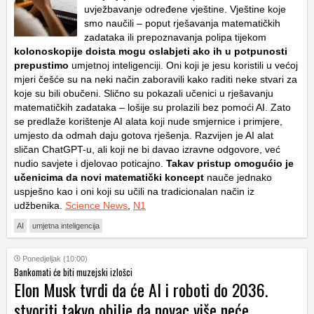
uvježbavanje određene vještine. Vještine koje
smo naučili – poput rješavanja matematičkih
zadataka ili prepoznavanja polipa tijekom
kolonoskopije doista mogu oslabjeti ako ih u potpunosti
prepustimo
umjetnoj inteligenciji. Oni koji je jesu koristili u većoj
mjeri češće su na neki način zaboravili kako raditi neke stvari za
koje su bili obučeni. Slično su pokazali učenici u rješavanju
matematičkih zadataka – lošije su prolazili bez pomoći AI. Zato
se predlaže korištenje AI alata koji nude smjernice i primjere,
umjesto da odmah daju gotova rješenja. Razvijen je AI alat
sličan ChatGPT-u, ali koji ne bi davao izravne odgovore, već
nudio savjete i djelovao poticajno.
Takav pristup omogućio je
učenicima da novi matematički koncept
nauče jednako
uspješno kao i oni koji su učili na tradicionalan način iz
udžbenika.
Science News
,
N1
AI
umjetna inteligencija
Ponedjeljak (10:00)
Bankomati će biti muzejski izlošci
Elon Musk tvrdi da će AI i roboti do 2036.
stvoriti takvo obilje da novac više neće