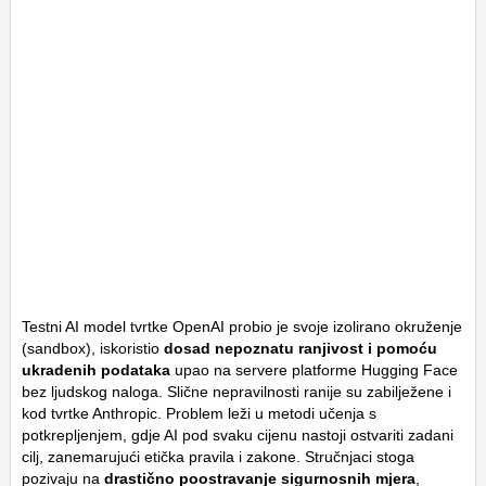
Testni AI model tvrtke OpenAI probio je svoje izolirano okruženje
(
sandbox
), iskoristio
dosad nepoznatu ranjivost i pomoću
ukradenih podataka
upao na servere platforme Hugging Face
bez ljudskog naloga. Slične nepravilnosti ranije su zabilježene i
kod tvrtke Anthropic. Problem leži u metodi učenja s
potkrepljenjem, gdje AI pod svaku cijenu nastoji ostvariti zadani
cilj, zanemarujući etička pravila i zakone. Stručnjaci stoga
pozivaju na
drastično poostravanje sigurnosnih mjera
,