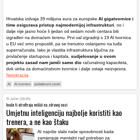
Hrvatska izdvaja 39 milijuna eura za europske
AI gigatvornice i
time osigurava pristup najmodernijoj infrastrukturi
, no i
dalje nije jasno hoće li ijedan od sedam novih centara biti
izgrađen na domaćem terenu. Prvi val izgradnji s 19 AI tvornica
u EU već smo propustili, pa se trenutno oslanjamo na tuđa
superračunala. Iako je vlastita infrastruktura ključna za
privlačenje startupova i kapitala,
sudjelovanje u ovom
projektu zasad nam jamči samo dio
računalnog kapaciteta,
dok utrka za domaćinstvom tvornice i dalje ostaje neizvjesna.
Netokracija
AI
AI tvornice
podatkovni centri
Jučer (09:00)
Inače ti atrofiraju mišići na zdravoj nozi
Umjetnu inteligenciju najbolje koristiti kao
trenera, a ne kao štaku
AI najviše slabi naše sposobnosti kada
zamjenjuje mentalni rad potreban za