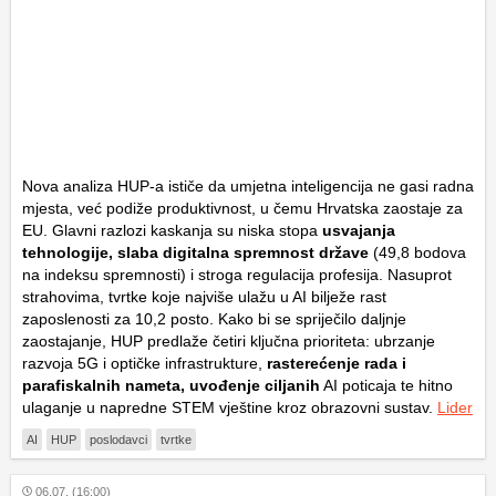
Nova analiza HUP-a ističe da umjetna inteligencija ne gasi radna
mjesta, već podiže produktivnost, u čemu Hrvatska zaostaje za
EU. Glavni razlozi kaskanja su niska stopa
usvajanja
tehnologije, slaba digitalna spremnost države
(49,8 bodova
na indeksu spremnosti) i stroga regulacija profesija. Nasuprot
strahovima, tvrtke koje najviše ulažu u AI bilježe rast
zaposlenosti za 10,2 posto. Kako bi se spriječilo daljnje
zaostajanje, HUP predlaže četiri ključna prioriteta: ubrzanje
razvoja 5G i optičke infrastrukture,
rasterećenje rada i
parafiskalnih nameta, uvođenje ciljanih
AI poticaja te hitno
ulaganje u napredne STEM vještine kroz obrazovni sustav.
Lider
AI
HUP
poslodavci
tvrtke
06.07. (16:00)