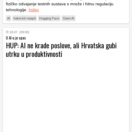
fizičko odvajanje testnih sustava s mreže i hitnu regulaciju
tehnologije.
Index
AI
hakerski naapd
Hugging Face
Open AI
18.07. (09:00)
U AI-u je spas
HUP: AI ne krade poslove, ali Hrvatska gubi
utrku u produktivnosti