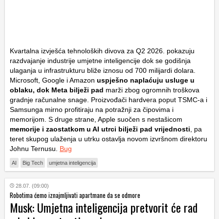
Kvartalna izvješća tehnoloških divova za Q2 2026. pokazuju
razdvajanje industrije umjetne inteligencije dok se godišnja
ulaganja u infrastrukturu bliže iznosu od 700 milijardi dolara.
Microsoft, Google i Amazon
uspješno naplaćuju usluge u
oblaku, dok Meta bilježi pad
marži zbog ogromnih troškova
gradnje računalne snage. Proizvođači hardvera poput TSMC-a i
Samsunga mirno profitiraju na potražnji za čipovima i
memorijom. S druge strane, Apple suočen s nestašicom
memorije i zaostatkom u AI utrci bilježi pad vrijednosti
, pa
teret skupog ulaženja u utrku ostavlja novom izvršnom direktoru
Johnu Ternusu.
Bug
AI
Big Tech
umjetna inteligencija
28.07. (09:00)
Robotima ćemo iznajmljivati apartmane da se odmore
Musk: Umjetna inteligencija pretvorit će rad