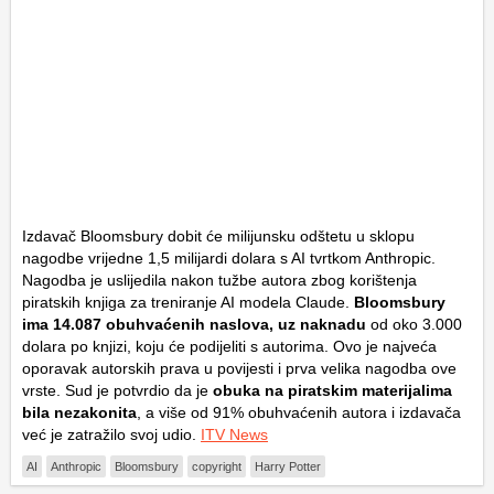
Izdavač Bloomsbury dobit će milijunsku odštetu u sklopu
nagodbe vrijedne 1,5 milijardi dolara s AI tvrtkom Anthropic.
Nagodba je uslijedila nakon tužbe autora zbog korištenja
piratskih knjiga za treniranje AI modela Claude.
Bloomsbury
ima 14.087 obuhvaćenih naslova, uz naknadu
od oko 3.000
dolara po knjizi, koju će podijeliti s autorima. Ovo je najveća
oporavak autorskih prava u povijesti i prva velika nagodba ove
vrste. Sud je potvrdio da je
obuka na piratskim materijalima
bila nezakonita
, a više od 91% obuhvaćenih autora i izdavača
već je zatražilo svoj udio.
ITV News
AI
Anthropic
Bloomsbury
copyright
Harry Potter