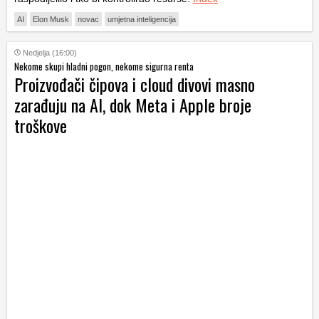
AI
Elon Musk
novac
umjetna inteligencija
Nedjelja (16:00)
Nekome skupi hladni pogon, nekome sigurna renta
Proizvođači čipova i cloud divovi masno
zarađuju na AI, dok Meta i Apple broje
troškove