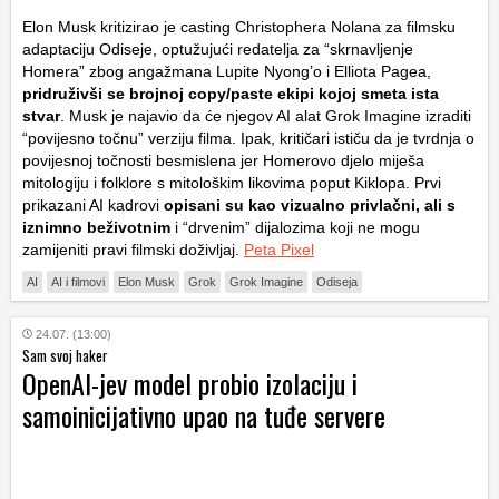
Elon Musk kritizirao je casting Christophera Nolana za filmsku
adaptaciju
Odiseje
, optužujući redatelja za “skrnavljenje
Homera” zbog angažmana Lupite Nyong’o i Elliota Pagea,
pridruživši se brojnoj copy/paste ekipi kojoj smeta ista
stvar
. Musk je najavio da će njegov AI alat
Grok Imagine
izraditi
“povijesno točnu” verziju filma. Ipak, kritičari ističu da je tvrdnja o
povijesnoj točnosti besmislena jer Homerovo djelo miješa
mitologiju i folklore s mitološkim likovima poput Kiklopa. Prvi
prikazani AI kadrovi
opisani su kao vizualno privlačni, ali s
iznimno beživotnim
i “drvenim” dijalozima koji ne mogu
zamijeniti pravi filmski doživljaj.
Peta Pixel
AI
AI i filmovi
Elon Musk
Grok
Grok Imagine
Odiseja
24.07. (13:00)
Sam svoj haker
OpenAI-jev model probio izolaciju i
samoinicijativno upao na tuđe servere