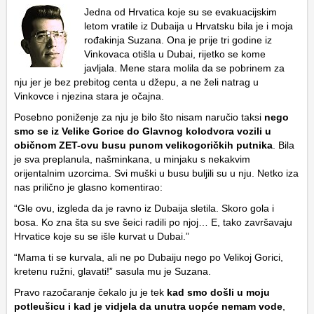
Jedna od Hrvatica koje su se evakuacijskim
letom vratile iz Dubaija u Hrvatsku bila je i moja
rođakinja Suzana. Ona je prije tri godine iz
Vinkovaca otišla u Dubai, rijetko se kome
javljala. Mene stara molila da se pobrinem za
nju jer je bez prebitog centa u džepu, a ne želi natrag u
Vinkovce i njezina stara je očajna.
Posebno poniženje za nju je bilo što nisam naručio taksi
nego
smo se iz Velike Gorice do Glavnog kolodvora vozili u
običnom ZET-ovu busu punom velikogoričkih putnika
. Bila
je sva preplanula, našminkana, u minjaku s nekakvim
orijentalnim uzorcima. Svi muški u busu buljili su u nju. Netko iza
nas prilično je glasno komentirao:
“Gle ovu, izgleda da je ravno iz Dubaija sletila. Skoro gola i
bosa. Ko zna šta su sve šeici radili po njoj… E, tako završavaju
Hrvatice koje su se išle kurvat u Dubai.”
“Mama ti se kurvala, ali ne po Dubaiju nego po Velikoj Gorici,
kretenu ružni, glavati!” sasula mu je Suzana.
Pravo razočaranje čekalo ju je tek
kad smo došli u moju
potleušicu i kad je vidjela da unutra uopće nemam vode
,