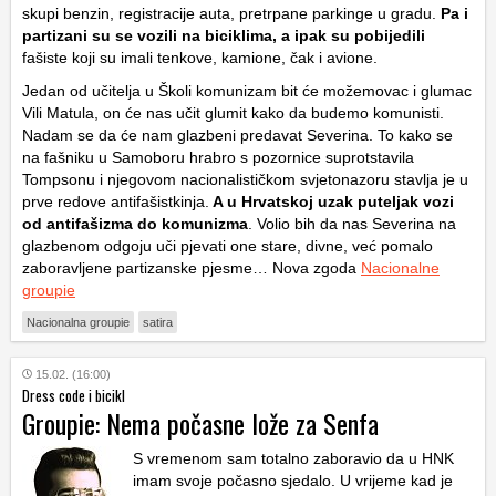
skupi benzin, registracije auta, pretrpane parkinge u gradu.
Pa i
partizani su se vozili na biciklima, a ipak su pobijedili
fašiste koji su imali tenkove, kamione, čak i avione.
Jedan od učitelja u Školi komunizam bit će možemovac i glumac
Vili Matula, on će nas učit glumit kako da budemo komunisti.
Nadam se da će nam glazbeni predavat Severina. To kako se
na fašniku u Samoboru hrabro s pozornice suprotstavila
Tompsonu i njegovom nacionalističkom svjetonazoru stavlja je u
prve redove antifašistkinja.
A u Hrvatskoj uzak puteljak vozi
od antifašizma do komunizma
. Volio bih da nas Severina na
glazbenom odgoju uči pjevati one stare, divne, već pomalo
zaboravljene partizanske pjesme… Nova zgoda
Nacionalne
groupie
Nacionalna groupie
satira
15.02. (16:00)
Dress code i bicikl
Groupie: Nema počasne lože za Senfa
S vremenom sam totalno zaboravio da u HNK
imam svoje počasno sjedalo. U vrijeme kad je