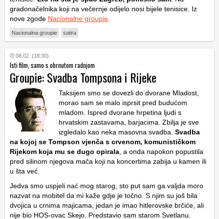
gradonačelnika koji na večernje odijelo nosi bijele tenisice.
Iz
nove zgode
Nacionalne groupie
.
Nacionalna groupie
satira
08.02. (18:30)
Isti film, samo s obrnutom radnjom
Groupie: Svadba Tompsona i Rijeke
Taksijem smo se dovezli do dvorane Mladost,
morao sam se malo isprsit pred budućom
mladom. Ispred dvorane hrpetina ljudi s
hrvatskim zastavama, barjacima. Zbilja je sve
izgledalo kao neka masovna svadba.
Svadba
na kojoj se Tompson vjenča s crvenom, komunističkom
Rijekom koja mu se dugo opirala
, a onda napokon popustila
pred silinom njegova mača koji na koncertima zabija u kamen ili
u šta već.
Jedva smo uspjeli nać mog starog, sto put sam ga valjda moro
nazvat na mobitel da mi kaže gdje je točno. S njim su još bila
dvojica u crnima majicama, jedan je imao hitlerovske brčiće, ali
nije bio HOS-ovac Skejo. Predstavio sam starom Svetlanu.