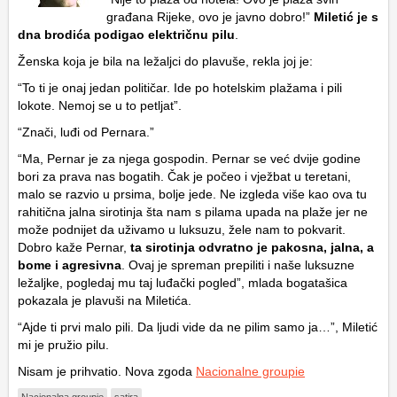
građana Rijeke, ovo je javno dobro!”
Miletić je s
dna brodića podigao električnu pilu
.
Ženska koja je bila na ležaljci do plavuše, rekla joj je:
“To ti je onaj jedan političar. Ide po hotelskim plažama i pili
lokote. Nemoj se u to petljat”.
“Znači, luđi od Pernara.”
“Ma, Pernar je za njega gospodin. Pernar se već dvije godine
bori za prava nas bogatih. Čak je počeo i vježbat u teretani,
malo se razvio u prsima, bolje jede. Ne izgleda više kao ova tu
rahitična jalna sirotinja šta nam s pilama upada na plaže jer ne
može podnijet da uživamo u luksuzu, žele nam to pokvarit.
Dobro kaže Pernar,
ta sirotinja odvratno je pakosna, jalna, a
bome i agresivna
. Ovaj je spreman prepiliti i naše luksuzne
ležaljke, pogledaj mu taj luđački pogled”, mlada bogatašica
pokazala je plavuši na Miletića.
“Ajde ti prvi malo pili. Da ljudi vide da ne pilim samo ja…”, Miletić
mi je pružio pilu.
Nisam je prihvatio. Nova zgoda
Nacionalne groupie