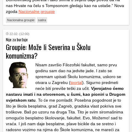
nas Hrvate na čelu s Tompsonom gledaju kao na ustaše.” Nova
zgoda
Nacionalne groupie
Nacionalna groupie
satira
22.02. (12:00)
Nije za buržuje
Groupie: Može li Severina u Školu
komunizma?
Nisam završio Filozofski fakultet, samo prvu
godinu sam dao na jedvite jade. I zato se
spremam upisati Školu komunizma, uskoro se
otvara u Zagrebu (
tportal
). Sigurno predmeti
neće biti previše teški za učit.
Vjerojatno ćemo
nastavu imati i na otvorenom, u šumi, kao pioniri u Drugom
svjetskom ratu
. To će me pomladit. Posebna pogodnost je to
što je škola besplatna, grad Zagreb, gradska vlast pokriva sve
troškove. Baš po uzoru na druga Tita. Tito je svim siromašnima
omogućio besplatno školovanje, fakultet. Evo, Možemo! sad to
vraća. I još nam daje besplatne, plave bicikle da se sretno i
radosno vozimo na njima do Škole komunizma, ne mareći za