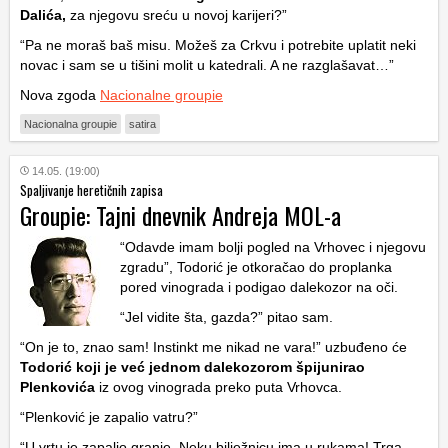
Dalića,
za njegovu sreću u novoj karijeri?”
“Pa ne moraš baš misu. Možeš za Crkvu i potrebite uplatit neki
novac i sam se u tišini molit u katedrali. A ne razglašavat…”
Nova zgoda
Nacionalne groupie
Nacionalna groupie
satira
14.05. (19:00)
Spaljivanje heretičnih zapisa
Groupie: Tajni dnevnik Andreja MOL-a
“Odavde imam bolji pogled na Vrhovec i njegovu
zgradu”, Todorić je otkoračao do proplanka
pored vinograda i podigao dalekozor na oči.
“Jel vidite šta, gazda?” pitao sam.
“On je to, znao sam! Instinkt me nikad ne vara!” uzbuđeno će
Todorić koji je već jednom dalekozorom špijunirao
Plenkovića
iz ovog vinograda preko puta Vrhovca.
“Plenković je zapalio vatru?”
“U vrtu je zapalio granje. Neku bilježnicu ima u rukama! Trga