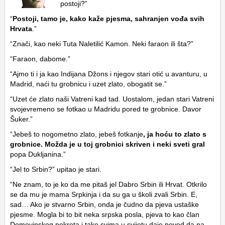
postoji?”
“
Postoji, tamo je, kako kaže pjesma, sahranjen vođa svih
Hrvata
.”
“Znači, kao neki Tuta Naletilić Kamon. Neki faraon ili šta?”
“Faraon, dabome.”
“Ajmo ti i ja kao Indijana Džons i njegov stari otić u avanturu, u
Madrid, naći tu grobnicu i uzet zlato, obogatit se.”
“Uzet će zlato naši Vatreni kad tad. Uostalom, jedan stari Vatreni
svojevremeno se fotkao u Madridu pored te grobnice. Davor
Šuker.”
“Jebeš to nogometno zlato, jebeš fotkanje
, ja hoću to zlato s
grobnice. Možda je u toj grobnici skriven i neki sveti gral
popa Dukljanina.”
“Jel to Srbin?” upitao je stari.
“Ne znam, to je ko da me pitaš jel Dabro Srbin ili Hrvat. Otkrilo
se da mu je mama Srpkinja i da su ga u školi zvali Srbin. E,
sad… Ako je stvarno Srbin, onda je čudno da pjeva ustaške
pjesme. Mogla bi to bit neka srpska posla, pjeva to kao član
Domovinskog pokreta i tako svima u svijetu daje povod da na