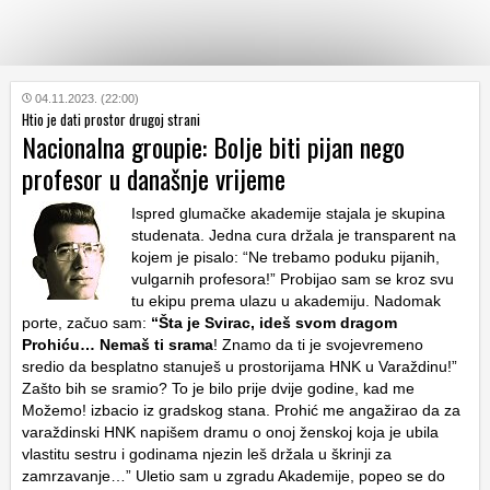
KATEGORIJE
04.11.2023. (22:00)
Htio je dati prostor drugoj strani
Nacionalna groupie: Bolje biti pijan nego
HRVATSKI
profesor u današnje vrijeme
WEB
Ispred glumačke akademije stajala je skupina
studenata. Jedna cura držala je transparent na
kojem je pisalo: “Ne trebamo poduku pijanih,
vulgarnih profesora!” Probijao sam se kroz svu
tu ekipu prema ulazu u akademiju. Nadomak
porte, začuo sam:
“Šta je Svirac, ideš svom dragom
Prohiću… Nemaš ti srama
! Znamo da ti je svojevremeno
sredio da besplatno stanuješ u prostorijama HNK u Varaždinu!”
Zašto bih se sramio? To je bilo prije dvije godine, kad me
Možemo! izbacio iz gradskog stana. Prohić me angažirao da za
varaždinski HNK napišem dramu o onoj ženskoj koja je ubila
vlastitu sestru i godinama njezin leš držala u škrinji za
zamrzavanje…” Uletio sam u zgradu Akademije, popeo se do