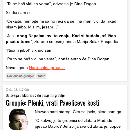
“To se baš vidi na vama”, odvratila je Dina Dogan.
Sledio sam se.
“Čekajte, nemojte mi samo reći da se i na meni vidi da nikad
nisam jebo. Mislim, jesam…”
“Jesi,
onog Nepalca, svi to znaju. Kad si budala još išao
pisat o tome
”, zlurado se osmjehnula Marija Selak Raspudić.
“Nisam jebo!” viknuo sam.
“Pa to se baš vidi na vama”, nonšalantno će Dina Dogan.
Nova zgoda
Nacionalne groupie
…
Nacionalna groupie
satira
01.03. (17:00)
Od svega u Madridu žele posjetiti groblje
Groupie: Plenki, vrati Pavelićeve kosti
Nazvao sam starog. Čim se javio, pitao sam ga:
“O kakvoj je to grobnici od zlata u Madridu
pjevao Dabro? Jel zbilja sva od zlata, jel uopće