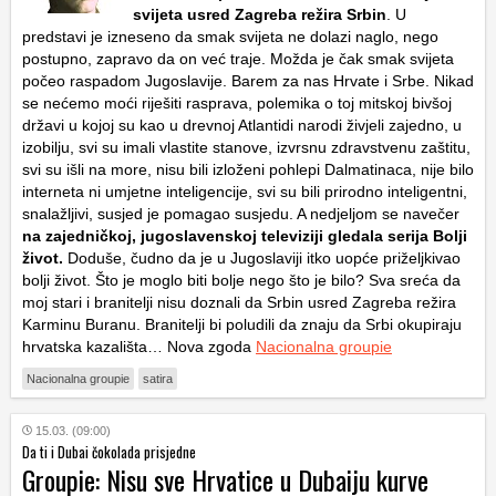
svijeta usred Zagreba režira Srbin
. U
predstavi je izneseno da smak svijeta ne dolazi naglo, nego
postupno, zapravo da on već traje. Možda je čak smak svijeta
počeo raspadom Jugoslavije. Barem za nas Hrvate i Srbe. Nikad
se nećemo moći riješiti rasprava, polemika o toj mitskoj bivšoj
državi u kojoj su kao u drevnoj Atlantidi narodi živjeli zajedno, u
izobilju, svi su imali vlastite stanove, izvrsnu zdravstvenu zaštitu,
svi su išli na more, nisu bili izloženi pohlepi Dalmatinaca, nije bilo
interneta ni umjetne inteligencije, svi su bili prirodno inteligentni,
snalažljivi, susjed je pomagao susjedu. A nedjeljom se navečer
na zajedničkoj, jugoslavenskoj televiziji gledala serija Bolji
život.
Doduše, čudno da je u Jugoslaviji itko uopće priželjkivao
bolji život. Što je moglo biti bolje nego što je bilo? Sva sreća da
moj stari i branitelji nisu doznali da Srbin usred Zagreba režira
Karminu Buranu. Branitelji bi poludili da znaju da Srbi okupiraju
hrvatska kazališta… Nova zgoda
Nacionalna groupie
Nacionalna groupie
satira
15.03. (09:00)
Da ti i Dubai čokolada prisjedne
Groupie: Nisu sve Hrvatice u Dubaiju kurve