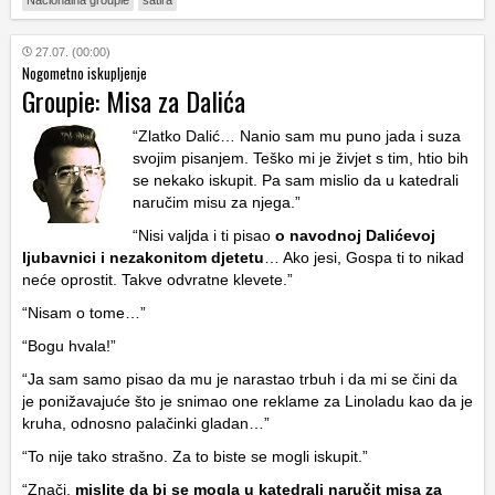
Nacionalna groupie
satira
27.07. (00:00)
Nogometno iskupljenje
Groupie: Misa za Dalića
“Zlatko Dalić… Nanio sam mu puno jada i suza
svojim pisanjem. Teško mi je živjet s tim, htio bih
se nekako iskupit. Pa sam mislio da u katedrali
naručim misu za njega.”
“Nisi valjda i ti pisao
o navodnoj Dalićevoj
ljubavnici i nezakonitom djetetu
… Ako jesi, Gospa ti to nikad
neće oprostit. Takve odvratne klevete.”
“Nisam o tome…”
“Bogu hvala!”
“Ja sam samo pisao da mu je narastao trbuh i da mi se čini da
je ponižavajuće što je snimao one reklame za Linoladu kao da je
kruha, odnosno palačinki gladan…”
“To nije tako strašno. Za to biste se mogli iskupit.”
“Znači,
mislite da bi se mogla u katedrali naručit misa za