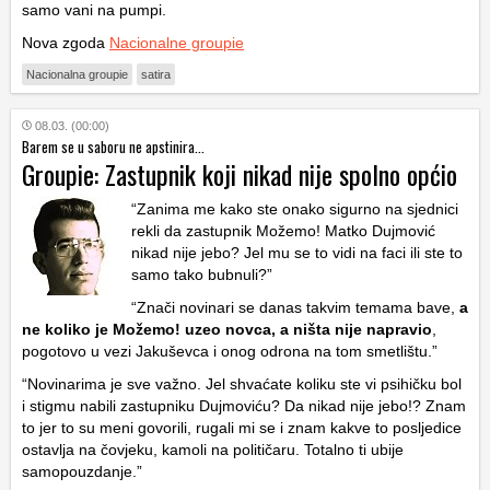
samo vani na pumpi.
Nova zgoda
Nacionalne groupie
Nacionalna groupie
satira
08.03. (00:00)
Barem se u saboru ne apstinira...
Groupie: Zastupnik koji nikad nije spolno općio
“Zanima me kako ste onako sigurno na sjednici
rekli da zastupnik Možemo! Matko Dujmović
nikad nije jebo? Jel mu se to vidi na faci ili ste to
samo tako bubnuli?”
“Znači novinari se danas takvim temama bave,
a
ne koliko je Možemo! uzeo novca, a ništa nije napravio
,
pogotovo u vezi Jakuševca i onog odrona na tom smetlištu.”
“Novinarima je sve važno. Jel shvaćate koliku ste vi psihičku bol
i stigmu nabili zastupniku Dujmoviću? Da nikad nije jebo!? Znam
to jer to su meni govorili, rugali mi se i znam kakve to posljedice
ostavlja na čovjeku, kamoli na političaru. Totalno ti ubije
samopouzdanje.”