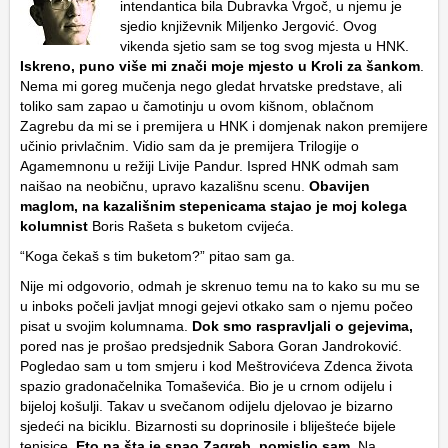
intendantica bila Dubravka Vrgoč, u njemu je
sjedio književnik Miljenko Jergović.
Ovog
vikenda sjetio sam se tog svog mjesta u HNK.
Iskreno, puno više mi znači moje mjesto u Kroli za šankom
.
Nema mi goreg mučenja nego gledat hrvatske predstave, ali
toliko sam zapao u čamotinju u ovom kišnom, oblačnom
Zagrebu da mi se i premijera u HNK i domjenak nakon premijere
učinio privlačnim. Vidio sam da je premijera Trilogije o
Agamemnonu u režiji Livije Pandur. Ispred HNK odmah sam
naišao na neobičnu, upravo kazališnu scenu.
Obavijen
maglom, na kazališnim stepenicama stajao je moj kolega
kolumnist
Boris Rašeta s buketom cvijeća.
“Koga čekaš s tim buketom?” pitao sam ga.
Nije mi odgovorio, odmah je skrenuo temu na to kako su mu se
u inboks počeli javljat mnogi gejevi otkako sam o njemu počeo
pisat u svojim kolumnama.
Dok smo raspravljali o gejevima,
pored nas je prošao predsjednik Sabora Goran Jandroković.
Pogledao sam u tom smjeru i kod Meštrovićeva Zdenca života
spazio gradonačelnika Tomaševića. Bio je u crnom odijelu i
bijeloj košulji. Takav u svečanom odijelu djelovao je bizarno
sjedeći na biciklu. Bizarnosti su doprinosile i bliješteće bijele
tenisice.
Eto na šta je spao Zagreb, pomislio sam
. Na