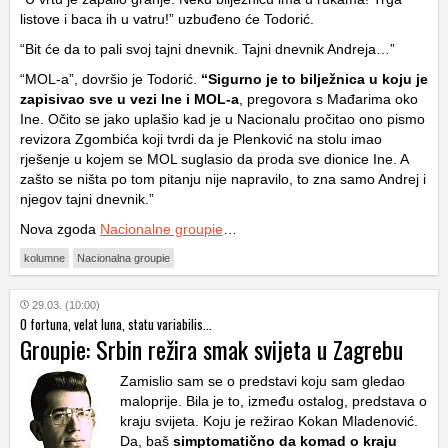
listove i baca ih u vatru!” uzbuđeno će Todorić.
“Bit će da to pali svoj tajni dnevnik. Tajni dnevnik Andreja…”
“MOL-a”, dovršio je Todorić.
“Sigurno je to bilježnica u koju je
zapisivao sve u vezi Ine i MOL-a
, pregovora s Mađarima oko
Ine. Očito se jako uplašio kad je u Nacionalu pročitao ono pismo
revizora Zgombića koji tvrdi da je Plenković na stolu imao
rješenje u kojem se MOL suglasio da proda sve dionice Ine. A
zašto se ništa po tom pitanju nije napravilo, to zna samo Andrej i
njegov tajni dnevnik.”
Nova zgoda
Nacionalne groupie
…
kolumne
Nacionalna groupie
29.03. (10:00)
O fortuna, velat luna, statu variabilis...
Groupie: Srbin režira smak svijeta u Zagrebu
Zamislio sam se o predstavi koju sam gledao
maloprije. Bila je to, između ostalog, predstava o
kraju svijeta. Koju je režirao Kokan Mladenović.
Da, baš
simptomatično da komad o kraju