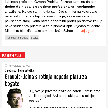
kabineta profesora Ozrena Prohića. Priznao sam mu da sam
došao do njega iz određene profesionalne, novinarske
znatiželje
. Rekao sam mu da sam čuo snimku na kojoj ga je
netko od studenata tajno snimao dok je, sav izvan sebe, u
povišenom stanju komentirao generalnu probu predstave koju je
neka studentica pripremila za diplomski ispit, vrijeđao studente.
Nije mi tu bilo ništa tako strašno, kaže Svirac
u novoj zgodi
.
Nacionalna groupie
satira
SLIČNE VIJESTI
Ponedjeljak (23:00)
Sirotinjo, i bogu si teška
Groupie: Jalna sirotinja napada plažu za
bogate
“Ej, ovo je privatna plaža od hotela. Platile smo
za lijep pogled. A vi se ne uklapate u taj lijep
pogled!”
“Nije to plaža od hotela! Ovo je plaža svih