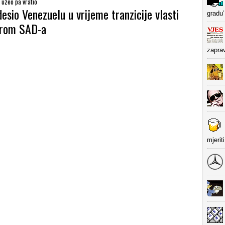
 uzeo pa vratio
esio Venezuelu u vrijeme tranzicije vlasti
gradu’
orom SAD-a
zapra
mjerit