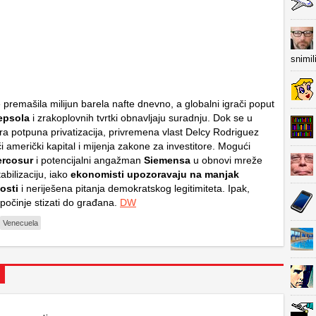
snimil
 premašila milijun barela nafte dnevno, a globalni igrači poput
epsola
i zrakoplovnih tvrtki obnavljaju suradnju. Dok se u
ra potpuna privatizacija, privremena vlast Delcy Rodriguez
či američki kapital i mijenja zakone za investitore. Mogući
rcosur
i potencijalni angažman
Siemensa
u obnovi mreže
tabilizaciju, iako
ekonomisti upozoravaju na manjak
osti
i neriješena pitanja demokratskog legitimiteta. Ipak,
počinje stizati do građana.
DW
Venecuela