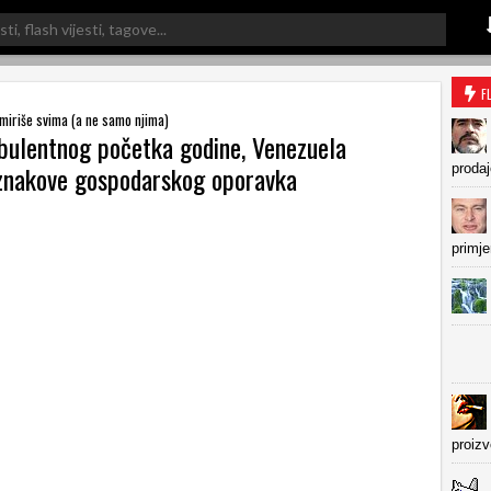
F
miriše svima (a ne samo njima)
bulentnog početka godine, Venezuela
znakove gospodarskog oporavka
prodaj
primje
proiz