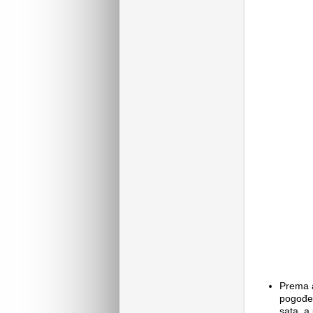
Prema a
pogođen
sata, a