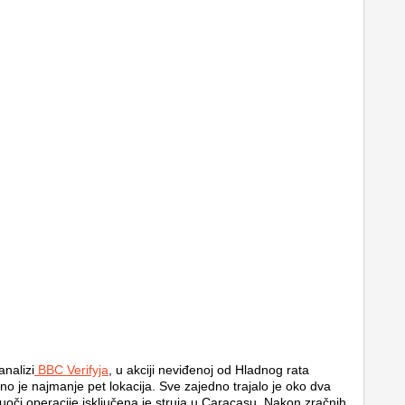
nalizi
BBC Verifyja
, u akciji neviđenoj od Hladnog rata
o je najmanje pet lokacija. Sve zajedno trajalo je oko dva
 uoči operacije isključena je struja u Caracasu. Nakon zračnih