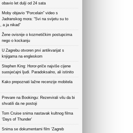
obavio let dulji od 24 sata
Moby objavio “Porcelain” video s
Jadranskog mora: “Svi na svijetu su to
i, a ja nikad”
Žene ovisnije o kozmetičkim postupcima
nego o kockanju
U Zagrebu otvoren prvi antikvarijat s
knjigama na engleskom
Stephen King: Horor-priče najviše cijene
suosjećajni ljudi. Paradoksalno, ali istinito
Kako prepoznati lažne recenzije mobitela
Prevare na Bookingu: Rezervirali vilu da bi
shvatili da ne postoji
Tom Cruise snima nastavak kultnog filma
‘Days of Thunder’
Snima se dokumentarni film ‘Zagreb