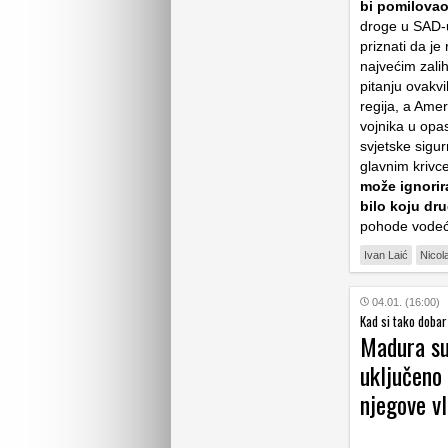
bi pomilovao
droge u SAD-u
priznati da je
najvećim zali
pitanju ovakv
regija, a Ame
vojnika u opa
svjetske sigu
glavnim krivc
može ignorir
bilo koju dr
pohode vodeć
Ivan Laić
Nicol
04.01. (16:00)
Kad si tako dobar 
Madura su
uključeno 
njegove v