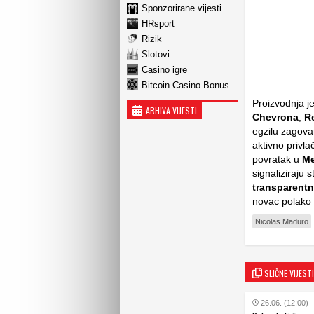
Sponzorirane vijesti
HRsport
Rizik
Slotovi
Casino igre
Bitcoin Casino Bonus
Proizvodnja je
ARHIVA VIJESTI
Chevrona
,
R
egzilu zagova
aktivno privla
povratak u
Me
signaliziraju s
transparentn
novac polako 
Nicolas Maduro
SLIČNE VIJESTI
26.06. (12:00)