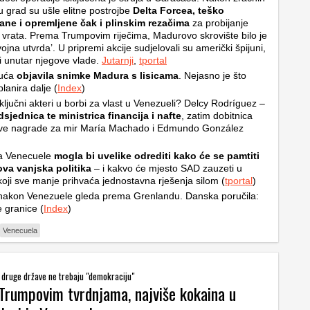
u grad su ušle elitne postrojbe
Delta Forcea, teško
ane i opremljene čak i
plinskim rezačima
za probijanje
h vrata. Prema Trumpovim riječima, Madurovo skrovište bilo je
ojna utvrda’. U pripremi akcije sudjelovali su američki špijuni,
udi unutar njegove vlade.
Jutarnji
,
tportal
kuća
objavila snimke Madura s lisicama
. Nejasno je što
lanira dalje (
Index
)
ključni akteri u borbi za vlast u Venezueli? Delcy Rodríguez –
sjednica te ministrica financija i nafte
, zatim dobitnica
ve nagrade za mir María Machado i Edmundo González
a Venecuele
mogla bi uvelike odrediti kako će se pamtiti
va vanjska politika
– i kakvo će mjesto SAD zauzeti u
 koji sve manje prihvaća jednostavna rješenja silom (
tportal
)
akon Venezuele gleda prema Grenlandu. Danska poručila:
e granice (
Index
)
Venecuela
li druge države ne trebaju "demokraciju"
Trumpovim tvrdnjama, najviše kokaina u