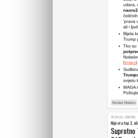
udara, 
naoruž
čelični
‘prava v
ali i lj
Bijela 
Trump p
Tko su 
potpred
Nobelo
(
Index
)
Sudbin
Trumpo
svijetu
MAGA n
Poštujt
Nicolas Maduro
04.01. (08:00)
Nije ni u top 3, a
Suprotno 