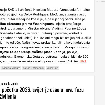
ncije SAD-a i uhićenja Nicolasa Madura, Venezuelu formalno
potpredsjednica Delcy Rodríguez. Međutim, stvarna vlast u
eži unutar vladajuće koalicije, a ne u jednoj osobi.
Ona je
 lice okrenuto prema Washingtonu
, njezin brat Jorge
trolira parlament. Ministar obrane Vladimir Padrino López
 Diosdado Cabello, ministar unutarnjih poslova, kontrolira
 ga također želi uhititi). No, svi oni mogu biti smijenjeni ukoliko
žjem to odluče. Naftni novac prolazi kanalima koje nadgledaju
deponiraju se na ograničeni račun u Kataru. Moraju podnositi
tjeve za odobrenje troška: plaće učitelja
, policije,
radnika… Ekonomska šteta od potresa mogla bi biti i do 100
ara, a obnova će najviše ovisiti upravo o pomoći SAD-a.
HRT
Nicolas Maduro
potres u Venezueli
Venezuela
u nagradu za mir
početku 2026. svijet je ušao u novu fazu
ivljenja