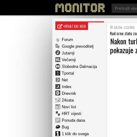
Search
for:
HRVATSKI WEB
18.04. (13:00)
Kad crno zlato za
Nakon tur
Forum
Google prevoditelj
pokazuje 
Jutarnji
Večernji
Slobodna Dalmacija
Tportal
Net
Index
Dnevnik
24sata
Novi list
HRT vijesti
Ponuda dana
Bug
1 klik do svega