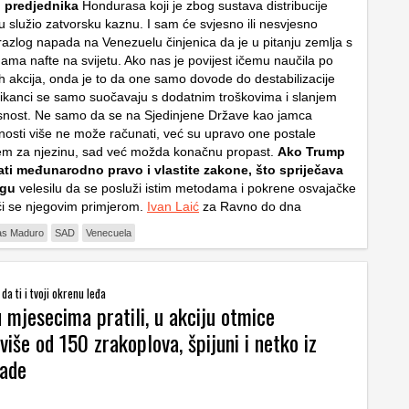
 predjednika
Hondurasa koji je zbog sustava distribucije
 služio zatvorsku kaznu. I sam će svjesno ili nesvjesno
 razlog napada na Venezuelu činjenica da je u pitanju zemlja s
hama nafte na svijetu. Ako nas je povijest ičemu naučila po
ih akcija, onda je to da one samo dovode do destabilizacije
rikanci se samo suočavaju s dodatnim troškovima i slanjem
snost. Ne samo da se na Sjedinjene Države kao jamca
rnosti više ne može računati, već su upravo one postale
em za njezinu, sad već možda konačnu propast.
Ako Trump
ati međunarodno pravo i vlastite zakone, što spriječava
ugu
velesilu da se posluži istim metodama i pokrene osvajačke
i se njegovim primjerom.
Ivan Laić
za Ravno do dna
as Maduro
SAD
Venecuela
da ti i tvoji okrenu leđa
 mjesecima pratili, u akciju otmice
više od 150 zrakoplova, špijuni i netko iz
lade