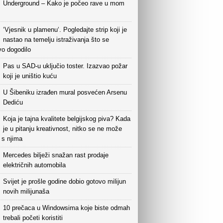
Underground – Kako je počeo rave u mom
‘Vjesnik u plamenu‘. Pogledajte strip koji je
nastao na temelju istraživanja što se
vo dogodilo
Pas u SAD-u uključio toster. Izazvao požar
koji je uništio kuću
U Šibeniku izrađen mural posvećen Arsenu
Dediću
Koja je tajna kvalitete belgijskog piva? Kada
je u pitanju kreativnost, nitko se ne može
i s njima
Mercedes bilježi snažan rast prodaje
električnih automobila
Svijet je prošle godine dobio gotovo milijun
novih milijunaša
10 prečaca u Windowsima koje biste odmah
trebali početi koristiti