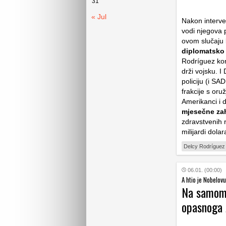
31
« Jul
Nakon interve
vodi njegova 
ovom slučaju l
diplomatsko
Rodríguez kon
drži vojsku. I
policiju (i SAD
frakcije s oru
Amerikanci i 
mjesečne zah
zdravstvenih 
milijardi dol
Delcy Rodríguez
06.01. (00:00)
A htio je Nobelov
Na samom 
opasnoga ž