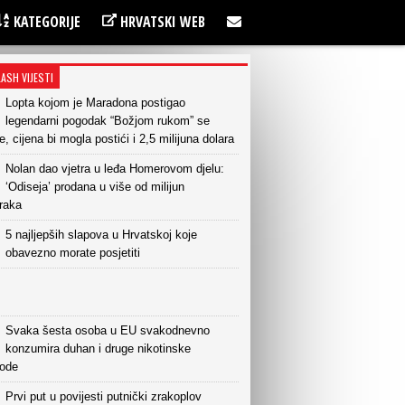
KATEGORIJE
HRVATSKI WEB
LASH VIJESTI
Lopta kojom je Maradona postigao
legendarni pogodak “Božjom rukom” se
e, cijena bi mogla postići i 2,5 milijuna dolara
Nolan dao vjetra u leđa Homerovom djelu:
‘Odiseja’ prodana u više od milijun
raka
5 najljepših slapova u Hrvatskoj koje
obavezno morate posjetiti
Svaka šesta osoba u EU svakodnevno
konzumira duhan i druge nikotinske
vode
Prvi put u povijesti putnički zrakoplov