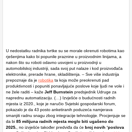
U nedostatku radnika tvrtke su se morale okrenuti robotima kao
rješenjima kako bi popunile praznine u proizvodnim linijama, a
nakon što su roboti odavno usvojeni u proizvodnji u
automobilskoj industriji, sada svoj put nalaze i kod proizvođača
elektronike, prerade hrane, skladištenja. – Sve više industrija
prepoznaje da je
robotika
ta koja može preokrenuti pad
produktivnosti i popuniti ponavljajuće poslove koje ljudi ne vole i
ne žele raditi – kaže
Jeff Burnstein
predsjednik Udruge za
naprednu automatizaciju. (…) Izvješće o budućnosti radnih
mjesta iz 2020., koje je naručio Svjetski gospodarski forum,
pokazalo je da 43 posto anketiranih poduzeća namjerava
smanjiti radnu snagu zbog integracije tehnologije. Procjenjuje se
da bi
85 milijuna radnih mjesta moglo biti ugašeno do
2025.
, no izvješće također predviđa da će
broj novih ‘poslova