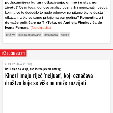
podrazumijeva kultura otkazivanja, online i u stvarnom
životu?
Osim toga, donose analizu poznatih i nepoznatih osoba
kojima se to dogodilo te nude odgovor na pitanje tko je doista
otkazan, a tko se samo pritajio na par godina?
Komentiraju i
domaće političare na TikToku, od Andreja Plenkovića do
Ivana Pernara.
(Netokracija)
društvo
kultura otkazivanja
netokracija
politika
SLIČNE VIJESTI
24.12.2024. (16:00)
Došli smo do kraja, sad idemo prema natrag
Kinezi imaju riječ ‘neijuan’, koji označava
društvo koje se više ne može razvijati