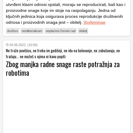
utvrđeni klasni odnosi opstali, moraju se reproducirati, baš kao i
proizvodne snage koje im stoje na raspolaganju. Jedna od
ključnih jedinica koja osigurava proces reprodukcije društvenih
odnosa i proizvodnih snaga jest – obitelj.
Voxfeminae
društvo
neoliberalizam
neplaćeni ženski rad
obitelj
04.06.2022. (16:00)
Ne traže povišicu, ne treba im godišnji, ne idu na bolovanje, ne zabušavaju, ne
tračaju... ne možeš s njima ni kavu popiti
Zbog manjka radne snage raste potražnja za
robotima