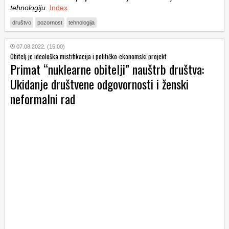
tehnologiju
.
Index
društvo
pozornost
tehnologija
07.08.2022. (15:00)
Obitelj je ideološka mistifikacija i političko-ekonomski projekt
Primat “nuklearne obitelji” nauštrb društva:
Ukidanje društvene odgovornosti i ženski
neformalni rad