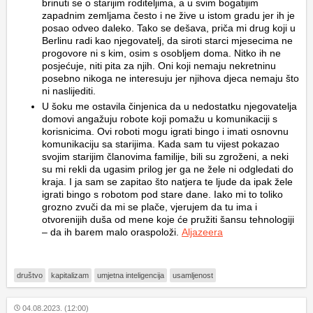
brinuti se o starijim roditeljima, a u svim bogatijim
zapadnim zemljama često i ne žive u istom gradu jer ih je
posao odveo daleko. Tako se dešava, priča mi drug koji u
Berlinu radi kao njegovatelj, da siroti starci mjesecima ne
progovore ni s kim, osim s osobljem doma. Nitko ih ne
posjećuje, niti pita za njih. Oni koji nemaju nekretninu
posebno nikoga ne interesuju jer njihova djeca nemaju što
ni naslijediti.
U šoku me ostavila činjenica da u nedostatku njegovatelja
domovi angažuju robote koji pomažu u komunikaciji s
korisnicima. Ovi roboti mogu igrati bingo i imati osnovnu
komunikaciju sa starijima. Kada sam tu vijest pokazao
svojim starijim članovima familije, bili su zgroženi, a neki
su mi rekli da ugasim prilog jer ga ne žele ni odgledati do
kraja. I ja sam se zapitao što natjera te ljude da ipak žele
igrati bingo s robotom pod stare dane. Iako mi to toliko
grozno zvuči da mi se plače, vjerujem da tu ima i
otvorenijih duša od mene koje će pružiti šansu tehnologiji
– da ih barem malo oraspoloži.
Aljazeera
društvo
kapitalizam
umjetna inteligencija
usamljenost
04.08.2023. (12:00)