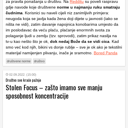
za pravila ponašanja u društvu. Na
Redditu
su poveli raspravu
gdje navode koje društvene
norme u najmanju ruku smatraju
čudnima
. Korisnici su naveli cijeli niz zanimljivih primjera:
neugoda koja se javlja kada žena doji dijete u javnosti (iako se
ništa ne vidi), zatim davanje napojnica konobarima umjesto da
im poslodavac da veću plaću, plaćanje enormnih svota za
polaganje ljudi u zemlju (tzv. sprovodi), zatim prikaz nasilja na
tv-u kao nešto što je ok,
dok nedaj Bože da se vidi cica
. Kad
smo već kod njih, bikini vs donje rublje – sve je ok ako je tekstilni
materijal namijenjen plivanju, inače je sramotno.
Bored Panda
društvene norme
društvo
02.09.2022. (15:00)
Društvo sve kraće pažnje
Stolen Focus – zašto imamo sve manju
sposobnost koncentracije