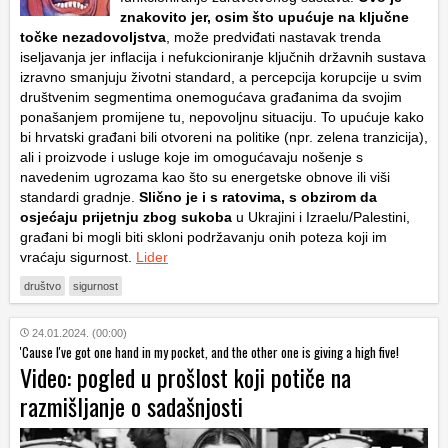
znakovito jer, osim što upućuje na ključne
točke nezadovoljstva
, može predviđati nastavak trenda
iseljavanja jer inflacija i nefukcioniranje ključnih državnih sustava
izravno smanjuju životni standard, a percepcija korupcije u svim
društvenim segmentima onemogućava građanima da svojim
ponašanjem promijene tu, nepovoljnu situaciju. To upućuje kako
bi hrvatski građani bili otvoreni na politike (npr. zelena tranzicija),
ali i proizvode i usluge koje im omogućavaju nošenje s
navedenim ugrozama kao što su energetske obnove ili viši
standardi gradnje.
Slično je i s ratovima, s obzirom da
osjećaju prijetnju zbog sukoba
u Ukrajini i Izraelu/Palestini,
građani bi mogli biti skloni podržavanju onih poteza koji im
vraćaju sigurnost.
Lider
društvo
sigurnost
24.01.2024. (00:00)
'Cause I've got one hand in my pocket, and the other one is giving a high five!
Video: pogled u prošlost koji potiče na
razmišljanje o sadašnjosti