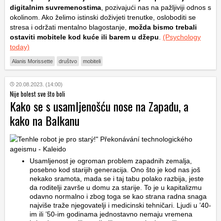
digitalnim suvremenostima
, pozivajući nas na pažljiviji odnos s
okolinom. Ako želimo istinski doživjeti trenutke, osloboditi se
stresa i održati mentalno blagostanje,
možda bismo trebali
ostaviti mobitele kod kuće ili barem u džepu
.
(Psychology
today)
Alanis Morissette
društvo
mobiteli
20.08.2023. (14:00)
Nije bolest sve što boli
Kako se s usamljenošću nose na Zapadu, a
kako na Balkanu
Usamljenost je ogroman problem zapadnih zemalja,
posebno kod starijih generacija. Ono što je kod nas još
nekako sramota, mada se i taj tabu polako razbija, jeste
da roditelji završe u domu za starije. To je u kapitalizmu
odavno normalno i zbog toga se kao strana radna snaga
najviše traže njegovatelji i medicinski tehničari. Ljudi u ’40-
im ili ’50-im godinama jednostavno nemaju vremena