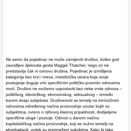
Ne samo da pojedinac ne može zamijeniti društvo, koliko god
zavodljivo djelovala gesta Maggie Thatcher, nego on ne
predstavlja čak ni osnovu društva. Pojedinac je izmišljena
kategorija bez krvi i mesa, metafizička utvara koja svoje
postojanje duguje vrlo specifičnim političko-pravnim odnosima
moći. Društvo ne možemo uspostaviti bez neke vrste odnosa –
političkog, ideološkog, ekonomskog, seksualnog – između
barem dvaju subjekata. Društvenost se temelji na intrinzičnim
odnosima određenog načina proizvodnje unutar kojih su
subjektima, ovisno o njihovoj klasnoj pripadnosti, dodijeljene
specifične uloge i pozicije. Odnosi u danom načinu
kapitalističkog načina proizvodnje, koji se nužno temelji na
eksploataciji, uvijek su premreženi sukobima. Kako bi tako