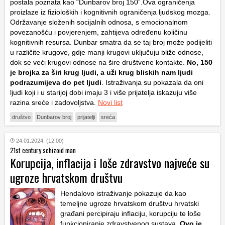
postala poznata kao “Dunbarov broj 150”.Ova ograničenja
proizlaze iz fizioloških i kognitivnih ograničenja ljudskog mozga.
Održavanje složenih socijalnih odnosa, s emocionalnom
povezanošću i povjerenjem, zahtijeva određenu količinu
kognitivnih resursa. Dunbar smatra da se taj broj može podijeliti
u različite krugove, gdje manji krugovi uključuju bliže odnose,
dok se veći krugovi odnose na šire društvene kontakte.
No, 150
je brojka za širi krug ljudi, a uži krug bliskih nam ljudi
podrazumijeva do pet ljudi
. Istraživanja su pokazala da oni
ljudi koji i u starijoj dobi imaju 3 i više prijatelja iskazuju više
razina sreće i zadovoljstva.
Novi list
društvo
Dunbarov broj
prijatelji
sreća
24.01.2024. (12:00)
21st century schizoid man
Korupcija, inflacija i loše zdravstvo najveće su
ugroze hrvatskom društvu
Hendalovo istraživanje pokazuje da kao
temeljne ugroze hrvatskom društvu hrvatski
građani percipiraju inflaciju, korupciju te loše
funkcioniranje zdravstvenog sustava.
Ovo je