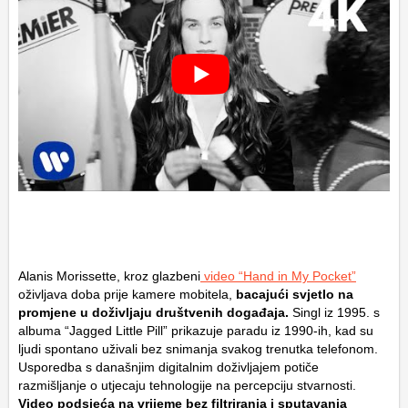
Alanis Morissette, kroz glazbeni
video “Hand in My Pocket”
oživljava doba prije kamere mobitela,
bacajući svjetlo na
promjene u doživljaju društvenih događaja.
Singl iz 1995. s
albuma “Jagged Little Pill” prikazuje paradu iz 1990-ih, kad su
ljudi spontano uživali bez snimanja svakog trenutka telefonom.
Usporedba s današnjim digitalnim doživljajem potiče
razmišljanje o utjecaju tehnologije na percepciju stvarnosti.
Video podsjeća na vrijeme bez filtriranja i sputavanja