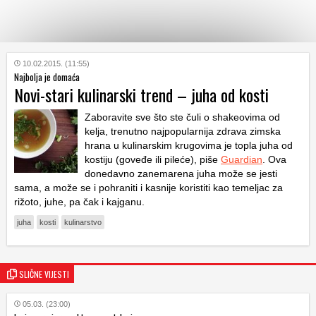
KATEGORIJE
10.02.2015. (11:55)
Najbolja je domaća
Novi-stari kulinarski trend – juha od kosti
HRVATSKI
WEB
Zaboravite sve što ste čuli o shakeovima od
kelja, trenutno najpopularnija zdrava zimska
hrana u kulinarskim krugovima je topla juha od
kostiju (goveđe ili pileće), piše
Guardian
. Ova
donedavno zanemarena juha može se jesti
sama, a može se i pohraniti i kasnije koristiti kao temeljac za
rižoto, juhe, pa čak i kajganu.
juha
kosti
kulinarstvo
SLIČNE VIJESTI
05.03. (23:00)