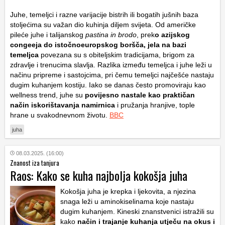
Juhe, temeljci i razne varijacije bistrih ili bogatih jušnih baza
stoljećima su važan dio kuhinja diljem svijeta. Od američke
pileće juhe i talijanskog
pastina in brodo
, prek
o azijskog
congeeja do istočnoeuropskog boršča, jela na bazi
temeljca
povezana su s obiteljskim tradicijama, brigom za
zdravlje i trenucima slavlja. Razlika između temeljca i juhe leži u
načinu pripreme i sastojcima, pri čemu temeljci najčešće nastaju
dugim kuhanjem kostiju. Iako se danas često promoviraju kao
wellness trend, juhe su
povijesno nastale kao praktičan
način iskorištavanja namirnica
i pružanja hranjive, tople
hrane u svakodnevnom životu.
BBC
juha
08.03.2025. (16:00)
Znanost iza tanjura
Raos: Kako se kuha najbolja kokošja juha
Kokošja juha je krepka i ljekovita, a njezina
snaga leži u aminokiselinama koje nastaju
dugim kuhanjem. Kineski znanstvenici istražili su
kako
način i trajanje kuhanja utječu na okus i