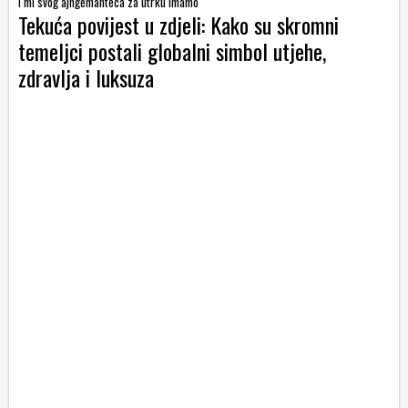
I mi svog ajngemahteca za utrku imamo
Tekuća povijest u zdjeli: Kako su skromni
temeljci postali globalni simbol utjehe,
zdravlja i luksuza