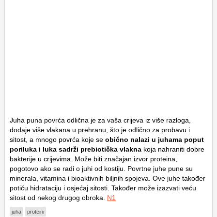
Juha puna povrća odlična je za vaša crijeva iz više razloga,
dodaje više vlakana u prehranu, što je odlično za probavu i
sitost, a mnogo povrća koje se
obično nalazi u juhama poput
poriluka i luka sadrži prebiotička vlakna
koja nahraniti dobre
bakterije u crijevima. Može biti značajan izvor proteina,
pogotovo ako se radi o juhi od kostiju. Povrtne juhe pune su
minerala, vitamina i bioaktivnih biljnih spojeva. Ove juhe također
potiču hidrataciju i osjećaj sitosti. Također može izazvati veću
sitost od nekog drugog obroka.
N1
juha
proteini