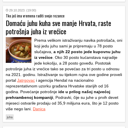
29.10.2023. (19:00)
Tko još ima vremena raditi svoje rezance
Domaću juhu kuha sve manje Hrvata, raste
potrošnja juha iz vrećice
Prema velikom istraživanju navika potrošača, oni
koji jedu juhu sami je pripremaju u 78 posto
slučajeva,
a njih 22 posto jede kupovnu juhu
iz vrećice
. Oko 30 posto kućanstava najradije
jede kokošju, a 28 posto goveđu. Postotak
potrošnje juha iz vrećice tako se povećao za tri posto u odnosu
na 2021. godinu. Istraživanje su tijekom rujna ove godine proveli
portal
Jatrgovac
i agencija Hendal na nacionalno
reprezentativnom uzorku građana Hrvatske starijih od 16
godina. Povećanje potrošnje
ide u prilog našoj najvećoj
prehrambenoj kompaniji
, Podravki, čije su juhe u prvih devet
mjeseci ostvarile prodaju od 35,9 milijuna eura, što je 12 posto
više nego lani.
Danica
juha