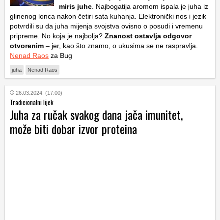
miris juhe
. Najbogatija aromom ispala je juha iz
glinenog lonca nakon četiri sata kuhanja. Elektronički nos i jezik
potvrdili su da juha mijenja svojstva ovisno o posudi i vremenu
pripreme. No koja je najbolja?
Znanost ostavlja odgovor
otvorenim
– jer, kao što znamo, o ukusima se ne raspravlja.
Nenad Raos
za Bug
juha
Nenad Raos
26.03.2024. (17:00)
Tradicionalni lijek
Juha za ručak svakog dana jača imunitet,
može biti dobar izvor proteina