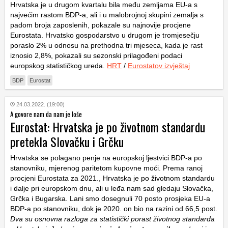
Hrvatska je u drugom kvartalu bila među zemljama EU-a s
najvećim rastom BDP-a, ali i u malobrojnoj skupini zemalja s
padom broja zaposlenih, pokazale su najnovije procjene
Eurostata. Hrvatsko gospodarstvo u drugom je tromjesečju
poraslo 2% u odnosu na prethodna tri mjeseca, kada je rast
iznosio 2,8%, pokazali su sezonski prilagođeni podaci
europskog statističkog ureda.
HRT
/
Eurostatov izvještaj
BDP
Eurostat
24.03.2022. (19:00)
A govore nam da nam je loše
Eurostat: Hrvatska je po životnom standardu
pretekla Slovačku i Grčku
Hrvatska se polagano penje na europskoj ljestvici BDP-a po
stanovniku, mjerenog paritetom kupovne moći. Prema ranoj
procjeni Eurostata za 2021., Hrvatska je po životnom standardu
i dalje pri europskom dnu, ali u leđa nam sad gledaju Slovačka,
Grčka i Bugarska. Lani smo dosegnuli 70 posto prosjeka EU-a
BDP-a po stanovniku, dok je 2020. on bio na razini od 66,5 post.
Dva su osnovna razloga za statistički porast životnog standarda