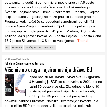
putovanja na godišnji odmor nije si moglo priuštiti 7,6 posto
Luksemburžana i 10,2 posto Šveđana. Uz Luksemburg i
Švedsku, najbolje stoje Finska, Nizozemska i Danska, u kojima
si tjedan dana za godišnji ne može priuštiti 12 posto građana.
Prema anketi, najčešće su pogođeni samohrani roditelji (42
posto u Njemačkoj) i umirovljenici. Tjedan dana putovanja na
godišnji nije si moglo priuštiti ni 41 posto Mađara, 34,2 posto
Talijana, 33,8 posto Slovaka, 27,6 posto Poljaka, 18 posto Čeha,
16,7 posto Slovenaca i 13,8 posto Austrijanaca.
Tportal
EU
Eurostat
godišnji odmor
Hrvatska
15.12.2022. (21:00)
Još da ne živimo samo od turizma
Više nismo druga najsiromašnija država EU
Ispod nas su
Mađarska, Slovačka i Bugarska
.
U Hrvatskoj je BDP po stanovniku u 2021. bio na
razini 70 posto prosjeka EU, odnosno bio je 30
posto ispod prosjeka Unije. Usporedbe radi, u
2020. je bio 35 posto niži od prosjeka Unije,
pokazuju tablice Eurostata. Najbliža Hrvatskoj je Slovačka, s 31
posto nižim BDP-om po stanovniku od prosjeka, pokazuje