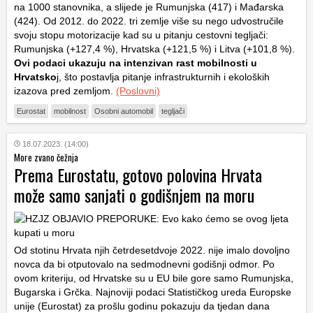
na 1000 stanovnika, a slijede je Rumunjska (417) i Mađarska
(424). Od 2012. do 2022. tri zemlje više su nego udvostručile
svoju stopu motorizacije kad su u pitanju cestovni tegljači:
Rumunjska (+127,4 %), Hrvatska (+121,5 %) i Litva (+101,8 %).
Ovi podaci ukazuju na intenzivan rast mobilnosti u
Hrvatsko
j, što postavlja pitanje infrastrukturnih i ekoloških
izazova pred zemljom.
(Poslovni)
Eurostat
mobilnost
Osobni automobil
tegljači
18.07.2023. (14:00)
More zvano čežnja
Prema Eurostatu, gotovo polovina Hrvata
može samo sanjati o godišnjem na moru
Od stotinu Hrvata njih četrdesetdvoje 2022. nije imalo dovoljno
novca da bi otputovalo na sedmodnevni godišnji odmor. Po
ovom kriteriju, od Hrvatske su u EU bile gore samo Rumunjska,
Bugarska i Grčka. Najnoviji podaci Statističkog ureda Europske
unije (Eurostat) za prošlu godinu pokazuju da tjedan dana