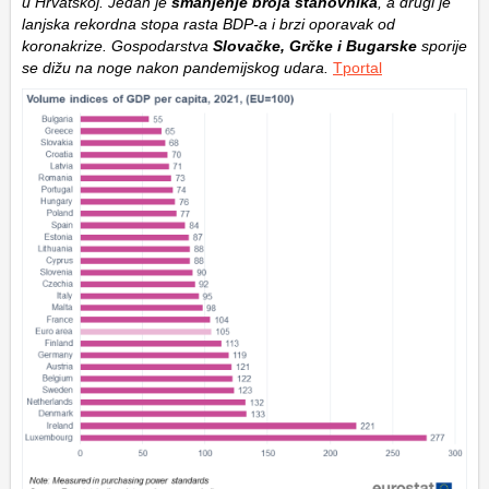
u Hrvatskoj. Jedan je
smanjenje broja stanovnika
, a drugi je
lanjska rekordna stopa rasta BDP-a i brzi oporavak od
koronakrize. Gospodarstva
Slovačke, Grčke i Bugarske
sporije
se dižu na noge nakon pandemijskog udara.
Tportal