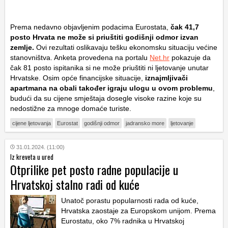
Prema nedavno objavljenim podacima Eurostata,
čak 41,7
posto Hrvata ne može si priuštiti godišnji odmor izvan
zemlje.
Ovi rezultati oslikavaju tešku ekonomsku situaciju većine
stanovništva. Anketa provedena na portalu
Net.hr
pokazuje da
čak 81 posto ispitanika si ne može priuštiti ni ljetovanje unutar
Hrvatske. Osim opće financijske situacije,
iznajmljivači
apartmana na obali također igraju ulogu u ovom problemu
,
budući da su cijene smještaja dosegle visoke razine koje su
nedostižne za mnoge domaće turiste.
cijene ljetovanja
Eurostat
godišnji odmor
jadransko more
ljetovanje
31.01.2024. (11:00)
Iz kreveta u ured
Otprilike pet posto radne populacije u
Hrvatskoj stalno radi od kuće
Unatoč porastu popularnosti rada od kuće,
Hrvatska zaostaje za Europskom unijom. Prema
Eurostatu, oko 7% radnika u Hrvatskoj