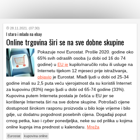
KATEGORIJE
28.11.2021. (07:30)
I staro i mlado na ebay
Online trgovina širi se na sve dobne skupine
HRVATSKI
WEB
Pokazuje novi Eurostat. Prošle 2020. godine oko
65% svih odraslih osoba (u dobi od 16 do 74
godine) u
EU je
kupilo/naručilo robu ili usluge na
Internetu tijekom 12 mjeseci prije istraživanja,
objavio
je Eurostat. Mlađi ljudi u dobi od 25-34
godine imali su 2,5 puta veću vjerojatnost da su koristili Internet
za kupovinu (83%) nego ljudi u dobi od 65-74 godine (33%).
Kupovina putem Interneta postala je češća u EU jer se
korištenje Interneta širi na sve dobne skupine. Potrošači cijene
dostupnost širokom rasponu proizvoda u bilo koje vrijeme i bilo
gdje, uz dodatnu pogodnost posebnih cijena. Događaji poput
crnog petka, kao i
cyber
​​ponedjeljka, neke su od prilika u kojima
online
kupnja ima prednost u kalendaru.
Mreža
Eurostat
kupovina online