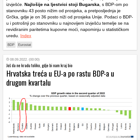
izvješće.
Najlošije na ljestvici stoji Bugarska
, s BDP-om po
stanovniku 43 posto nižim od prosjeka, a pretposljednja je
Grčka, gdje je on 36 posto niži od prosjeka Unije. Podaci o BDP-
u i potrošnji po stanovniku u najnovijem izvješću temelje se na
revidiranim paritetima kupovne moći, napominju u statističkom
uredu.
Index
BDP
Eurostat
08.09.2022. (00:00)
Još da ne kradu toliko, gdje bi nam kraj bio
Hrvatska treća u EU-a po rastu BDP-a u
drugom kvartalu