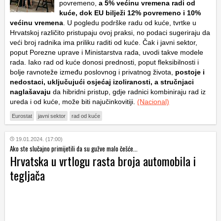
povremeno,
a 5% većinu vremena radi od
kuće, dok EU bilježi 12% povremeno i 10%
većinu vremena
. U pogledu podrške radu od kuće, tvrtke u
Hrvatskoj različito pristupaju ovoj praksi, no podaci sugeriraju da
veći broj radnika ima priliku raditi od kuće. Čak i javni sektor,
poput Porezne uprave i Ministarstva rada, uvodi takve modele
rada. Iako rad od kuće donosi prednosti, poput fleksibilnosti i
bolje ravnoteže između poslovnog i privatnog života,
postoje i
nedostaci, uključujući osjećaj izoliranosti, a stručnjaci
naglašavaju
da hibridni pristup, gdje radnici kombiniraju rad iz
ureda i od kuće, može biti najučinkovitiji.
(Nacional)
Eurostat
javni sektor
rad od kuće
19.01.2024. (17:00)
Ako ste slučajno primijetili da su gužve malo češće...
Hrvatska u vrtlogu rasta broja automobila i
tegljača