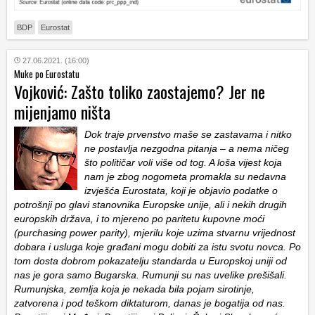
BDP
Eurostat
27.06.2021. (16:00)
Muke po Eurostatu
Vojković: Zašto toliko zaostajemo? Jer ne
mijenjamo ništa
Dok traje prvenstvo maše se zastavama i nitko
ne postavlja nezgodna pitanja – a nema ničeg
što političar voli više od tog. A loša vijest koja
nam je zbog nogometa promakla su nedavna
izvješća Eurostata, koji je objavio podatke o
potrošnji po glavi stanovnika Europske unije, ali i nekih drugih
europskih država, i to mjereno po paritetu kupovne moći
(purchasing power parity), mjerilu koje uzima stvarnu vrijednost
dobara i usluga koje građani mogu dobiti za istu svotu novca. Po
tom dosta dobrom pokazatelju standarda u Europskoj uniji od
nas je gora samo Bugarska. Rumunji su nas uvelike prešišali.
Rumunjska, zemlja koja je nekada bila pojam sirotinje,
zatvorena i pod teškom diktaturom, danas je bogatija od nas.