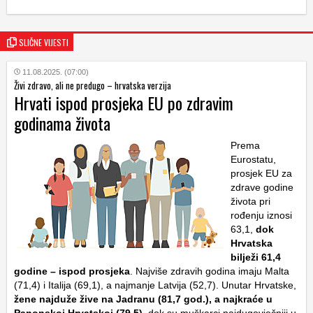
SLIČNE VIJESTI
11.08.2025. (07:00)
Živi zdravo, ali ne predugo – hrvatska verzija
Hrvati ispod prosjeka EU po zdravim
godinama života
Prema
Eurostatu,
prosjek EU za
zdrave godine
života pri
rođenju iznosi
63,1,
dok
Hrvatska
bilježi 61,4
godine – ispod prosjeka
. Najviše zdravih godina imaju Malta
(71,4) i Italija (69,1), a najmanje Latvija (52,7). Unutar Hrvatske,
žene najduže žive na Jadranu (81,7 god.), a najkraće u