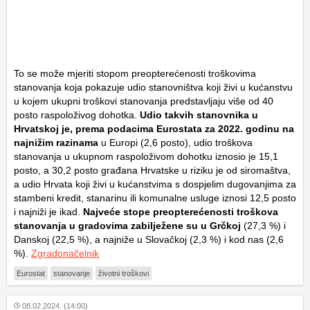
To se može mjeriti stopom preopterećenosti troškovima
stanovanja koja pokazuje udio stanovništva koji živi u kućanstvu
u kojem ukupni troškovi stanovanja predstavljaju više od 40
posto raspoloživog dohotka.
Udio takvih stanovnika u
Hrvatskoj je, prema podacima Eurostata za 2022. godinu na
najnižim razinama
u Europi (2,6 posto), udio troškova
stanovanja u ukupnom raspoloživom dohotku iznosio je 15,1
posto, a 30,2 posto građana Hrvatske u riziku je od siromaštva,
a udio Hrvata koji živi u kućanstvima s dospjelim dugovanjima za
stambeni kredit, stanarinu ili komunalne usluge iznosi 12,5 posto
i najniži je ikad.
Najveće stope preopterećenosti troškova
stanovanja u gradovima zabilježene su u Grčkoj
(27,3 %) i
Danskoj (22,5 %), a najniže u Slovačkoj (2,3 %) i kod nas (2,6
%).
Zgradonačelnik
Eurostat
stanovanje
životni troškovi
08.02.2024. (14:00)