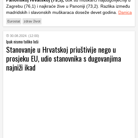
Panonskoj Hrvatskoj (79,5),
dok su muškarci najdugovječniji u
Zagrebu (76,1) i najkraće žive u Panoniji (73,2). Razlika između
madridskih i slavonskih muškaraca doseže devet godina.
Danica
Eurostat
zdrav život
30.08.2024. (12:00)
Ipak nismo toliko loši
Stanovanje u Hrvatskoj priuštivije nego u
prosjeku EU, udio stanovnika s dugovanjima
najniži ikad