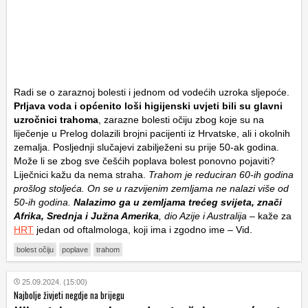
Radi se o zaraznoj bolesti i jednom od vodećih uzroka sljepoće.
Prljava voda i općenito loši higijenski uvjeti bili su glavni
uzročnici trahoma
, zarazne bolesti očiju zbog koje su na
liječenje u Prelog dolazili brojni pacijenti iz Hrvatske, ali i okolnih
zemalja. Posljednji slučajevi zabilježeni su prije 50-ak godina.
Može li se zbog sve češćih poplava bolest ponovno pojaviti?
Liječnici kažu da nema straha.
Trahom je reduciran 60-ih godina
prošlog stoljeća. On se u razvijenim zemljama ne nalazi više od
50-ih godina.
Nalazimo ga u zemljama trećeg svijeta, znači
Afrika, Srednja i Južna Amerika
, dio Azije i Australija
– kaže za
HRT
jedan od oftalmologa, koji ima i zgodno ime – Vid.
bolest očiju
poplave
trahom
25.09.2024. (15:00)
Najbolje živjeti negdje na brijegu