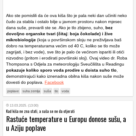
Ako ste pomislili da će ova kiša što je pala neki dan učiniti neko
čudo za stabla i ostalo bilje u javnom prostoru nakon mjesec
dana suše, prevarili ste se. Ako je tlo zbijeno, suho,
bez
dovoljno organske tvari (čitaj: boja čokolade) i žive
mikrobiologije
(koja u površinskom sloju ne preživljava baš
dobro na temperaturama većim od 40 C, koliko se tlo može
zagrijati, i bez vode), sve što je palo će većinom ispariti ili otići
nizvodno (pritom i erodirati površinski sloj). Ovaj video dr. Roba
Thompsona s Odjela za meteorologiju Sveučilišta u Readingu
pokazuje koliko sporo voda prodire u doista suho tlo
,
demonstrirajući kako iznenadna obilna kiša nakon suše može
dovesti do poplava.
Facebook
poplave
suha zemlja
suša
tlo
voda
13.03.2025. (13:00)
Kad kiša ne zna stati, a suša se ne da otjerati
Rastuće temperature u Europu donose sušu, a
u Aziju poplave