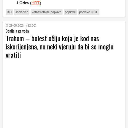
i Odra
(
HRT
)
BiH
Jablanica
katastrofalne poplave
poplave
poplave u BiH
29.09.2024. (12:00)
Odnijela ga voda
Trahom – bolest očiju koja je kod nas
iskorijenjena, no neki vjeruju da bi se mogla
vratiti