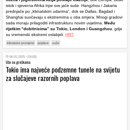
istok i sjeverna Afrika trpe sve jače suše. Hangzhou i Jakarta
prednjače po „klimatskim udarima“, dok se Dallas, Bagdad i
Shanghai suočavaju s ekstremima u oba smjera. Mnogi gradovi
sada moraju prilagoditi infrastrukturu novim uvjetima.
Među
rijetkim “dobitnicima” su Tokio, London i Guangzhou
, gdje
su vremenski ekstremi oslabjeli.
HRT
klimatske promjene
poplave
suše
06.01.2025. (19:00)
Uče na greškama
Tokio ima najveće podzemne tunele na svijetu
za slučajeve razornih poplava