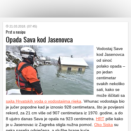
KATEGORIJE
21.03.2018. (07:45)
Prst u nasipu
Opada Sava kod Jasenovca
HRVATSKI
WEB
Vodostaj Save
kod Jasenovca
od sinoć
polako opada –
po jedan
centimetar
svakih nekoliko
sati, kako se
može iščitati sa
sajta Hrvatskih voda o vodostajima rijeka
. Vrhunac vodostaja bio
je jučer popodne kad je iznosio 928 centimetara, što je povijesni
rekord, za 21 cm više od 907 centimetara iz 1970. godine, a do
8 ujutro danas Sava je opala na 923 centimetra.
HRT
piše kako
je u Jasenovac iz Zagreba stigla nužna pomoć.
Oko Siska
su
neka naselja odsječena, a službe brane kuće.