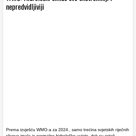
nepredvidljiviji
Prema izvješću WMO-a za 2024., samo trećina svjetskih riječnih
slivova imala je normalne hidrološke uvjete, dok su ostali