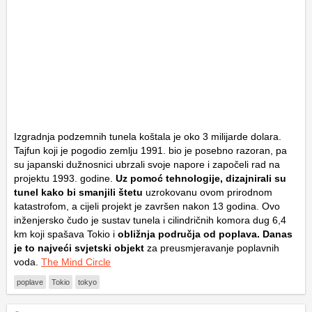
Izgradnja podzemnih tunela koštala je oko 3 milijarde dolara.
Tajfun koji je pogodio zemlju 1991. bio je posebno razoran, pa
su japanski dužnosnici ubrzali svoje napore i započeli rad na
projektu 1993. godine.
Uz pomoć tehnologije, dizajnirali su
tunel kako bi smanjili štetu
uzrokovanu ovom prirodnom
katastrofom, a cijeli projekt je završen nakon 13 godina. Ovo
inženjersko čudo je sustav tunela i cilindričnih komora dug 6,4
km koji spašava Tokio i
obližnja područja od poplava. Danas
je to najveći svjetski objekt
za preusmjeravanje poplavnih
voda.
The Mind Circle
poplave
Tokio
tokyo