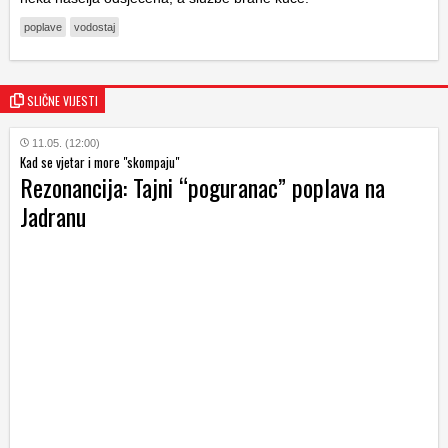
poplave
vodostaj
SLIČNE VIJESTI
11.05. (12:00)
Kad se vjetar i more "skompaju"
Rezonancija: Tajni “poguranac” poplava na
Jadranu