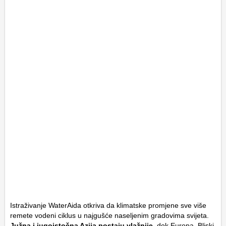
Istraživanje WaterAida otkriva da klimatske promjene sve više
remete vodeni ciklus u najgušće naseljenim gradovima svijeta.
Južna i jugoistočna Azija postaju vlažnije
, dok Europa, Bliski