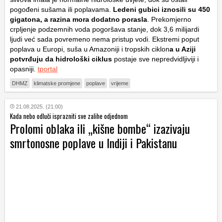
pogođeni sušama ili poplavama.
Ledeni gubici iznosili su 450
gigatona, a razina mora dodatno porasla
. Prekomjerno
crpljenje podzemnih voda pogoršava stanje, dok 3,6 milijardi
ljudi već sada povremeno nema pristup vodi. Ekstremi poput
poplava u Europi, suša u Amazoniji i tropskih ciklon
a u Aziji
potvrđuju da hidrološki ciklus
postaje sve nepredvidljiviji i
opasniji.
tportal
DHMZ
klimatske promjene
poplave
vrijeme
21.08.2025. (21:00)
Kada nebo odluči isprazniti sve zalihe odjednom
Prolomi oblaka ili „kišne bombe“ izazivaju
smrtonosne poplave u Indiji i Pakistanu