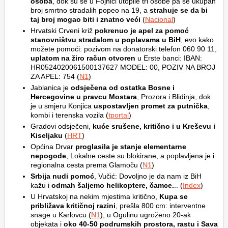
osoba
, dok su se u Fojnici utopile tri osobe pa se ukupan
broj smrtno stradalih popeo na 19, a
strahuje se da bi
taj broj mogao biti i znatno veći
(
Nacional
)
Hrvatski Crveni križ
pokrenuo je apel za pomoć
stanovništvu stradalom u poplavama u BiH
, evo kako
možete pomoći: pozivom na donatorski telefon 060 90 11,
uplatom na žiro račun otvoren
u Erste banci: IBAN:
HR0524020061500137627 MODEL: 00, POZIV NA BROJ
ZA APEL: 754 (
N1
)
Jablanica je
odsječena od ostatka Bosne i
Hercegovine u pravcu Mostara
, Prozora i Blidinja, dok
je u smjeru Konjica
uspostavljen promet za putnička
,
kombi i terenska vozila (
tportal
)
Gradovi odsječeni,
kuće srušene, kritično i u Kreševu i
Kiseljaku
(
HRT
)
Općina Drvar
proglasila je stanje elementarne
nepogode
, Lokalne ceste su blokirane, a poplavljena je i
regionalna cesta prema Glamoču (
N1
)
Srbija nudi pomoć
, Vučić: Dovoljno je da nam iz BiH
kažu i
odmah šaljemo helikoptere, čamce.
.. (
Index
)
U Hrvatskoj na nekim mjestima kritično,
Kupa se
približava kritičnoj razini
, prešla 800 cm: interventne
snage u Karlovcu (
N1
), u Ogulinu ugroženo 20-ak
objekata i
oko 40-50 podrumskih prostora, rastu i Sava