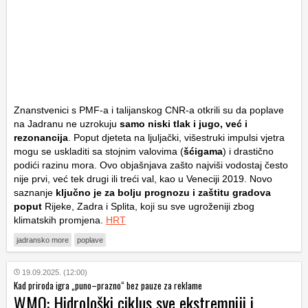
Znanstvenici s PMF-a i talijanskog CNR-a otkrili su da poplave
na Jadranu ne uzrokuju
samo niski tlak i jugo, već i
rezonancija
. Poput djeteta na ljuljački, višestruki impulsi vjetra
mogu se uskladiti sa stojnim valovima (
šćigama
) i drastično
podići razinu mora. Ovo objašnjava zašto najviši vodostaj često
nije prvi, već tek drugi ili treći val, kao u Veneciji 2019. Novo
saznanje
ključno je za bolju prognozu i zaštitu gradova
poput
Rijeke, Zadra i Splita, koji su sve ugroženiji zbog
klimatskih promjena.
HRT
jadransko more
poplave
19.09.2025. (12:00)
Kad priroda igra „puno–prazno“ bez pauze za reklame
WMO: Hidrološki ciklus sve ekstremniji i