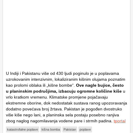
U Indiji i Pakistanu više od 430 ljudi poginulo je u poplavama
uzrokovanim intenzivnim, lokaliziranim kišnim olujama poznatim
kao prolomi oblaka ili „kišne bombe“.
Ove nagle bujice, često
u planinskim područjima, izbacuju ogromne količine kiše
u
vrlo kratkom vremenu. Klimatske promjene pojačavaju
ekstremne oborine, dok nedostatak sustava ranog upozoravanja
dodatno povećava broj žrtava. Pakistan je pogođen dvostruko
više kiše nego lani, a planinska sela postaju posebno ranjiva
zbog naglog nagomilavanja vodene pare i strmih padina.
tportal
katastrofalne poplave
kišna bomba
Pakistan
poplave