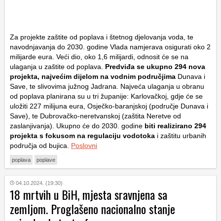
Za projekte zaštite od poplava i štetnog djelovanja voda, te
navodnjavanja do 2030. godine Vlada namjerava osigurati oko 2
milijarde eura. Veći dio, oko 1,6 milijardi, odnosit će se na
ulaganja u zaštite od poplava.
Predviđa se ukupno 294 nova
projekta, najvećim dijelom na vodnim područjima
Dunava i
Save, te slivovima južnog Jadrana. Najveća ulaganja u obranu
od poplava planirana su u tri županije: Karlovačkoj, gdje će se
uložiti 227 milijuna eura, Osječko-baranjskoj (područje Dunava i
Save), te Dubrovačko-neretvanskoj (zaštita Neretve od
zaslanjivanja). Ukupno će do 2030. godine
biti realizirano 294
projekta s fokusom na regulaciju vodotoka
i zaštitu urbanih
područja od bujica.
Poslovni
poplava
poplave
04.10.2024. (19:30)
18 mrtvih u BiH, mjesta sravnjena sa
zemljom. Proglašeno nacionalno stanje