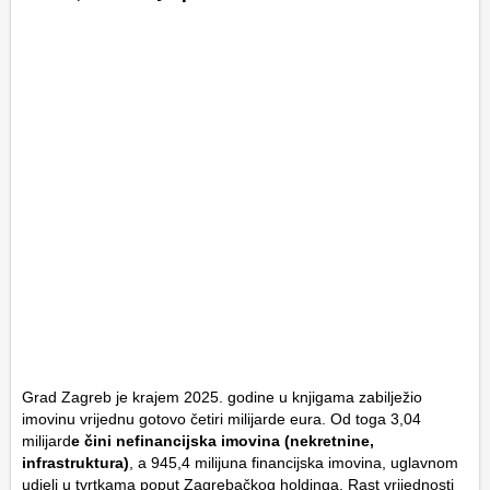
Grad Zagreb je krajem 2025. godine u knjigama zabilježio
imovinu vrijednu gotovo četiri milijarde eura. Od toga 3,04
milijard
e čini nefinancijska imovina (nekretnine,
infrastruktura)
, a 945,4 milijuna financijska imovina, uglavnom
udjeli u tvrtkama poput Zagrebačkog holdinga. Rast vrijednosti