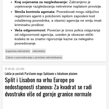
Kraj ucjenama za razgledavanje:
Zabranjeno je
uvjetovanje razgledavanja nekretnine naplatom provizije.
Stroža kontrola agenata:
Posredovati mogu isključivo
registrirani agenti s položenim ispitom zaposleni kod
ovlaštenog posrednika, a vlasnici agencija ne smiju imati
kriminalnu prošlost.
Veća odgovornost:
Povećan je iznos polica osiguranja
od odgovornosti agencija, uveden je obvezan etički
kodeks te su znatno rigoroznije kazne za nelegalno
posredovanje.
kupovina nekretnine
nekretnine
Zakon o posredovanju u prometu nekretninama
28.06. (22:00)
Lakše je postati Parižanin nego Splićanin s lokalnom plaćom
Split i Lisabon na vrhu Europe po
nedostupnosti stanova: Za kvadrat se radi
dvostruko više od gornje granice normale