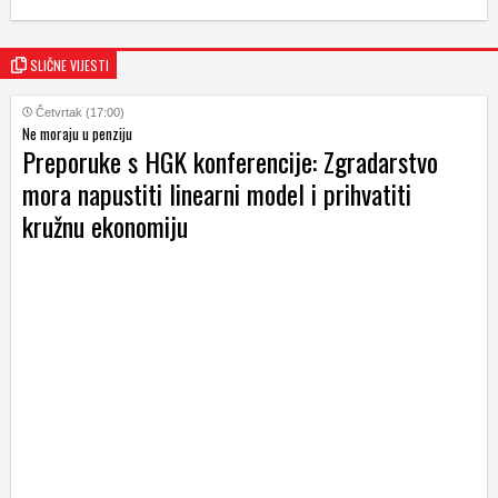
SLIČNE VIJESTI
Četvrtak (17:00)
Ne moraju u penziju
Preporuke s HGK konferencije: Zgradarstvo
mora napustiti linearni model i prihvatiti
kružnu ekonomiju