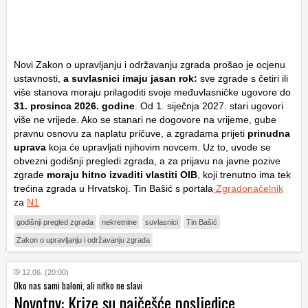
Novi Zakon o upravljanju i održavanju zgrada prošao je ocjenu
ustavnosti,
a suvlasnici imaju jasan rok:
sve zgrade s četiri ili
više stanova moraju prilagoditi svoje međuvlasničke ugovore do
31. prosinca 2026. godine
. Od 1. siječnja 2027. stari ugovori
više ne vrijede. Ako se stanari ne dogovore na vrijeme, gube
pravnu osnovu za naplatu pričuve, a zgradama prijeti
prinudna
uprava
koja će upravljati njihovim novcem. Uz to, uvode se
obvezni godišnji pregledi zgrada, a za prijavu na javne pozive
zgrade
moraju hitno izvaditi vlastiti
OIB
, koji trenutno ima tek
trećina zgrada u Hrvatskoj. Tin Bašić s portala
Zgradonačelnik
za
N1
godišnji pregled zgrada
nekretnine
suvlasnici
Tin Bašić
Zakon o upravljanju i održavanju zgrada
12.06. (20:00)
Oko nas sami baloni, ali nitko ne slavi
Novotny: Krize su najčešće posljedice