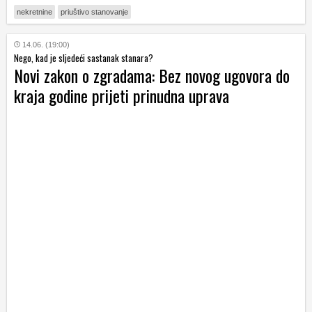
nekretnine
priuštivo stanovanje
14.06. (19:00)
Nego, kad je sljedeći sastanak stanara?
Novi zakon o zgradama: Bez novog ugovora do
kraja godine prijeti prinudna uprava