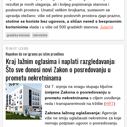
rezultat je novih ulaganja, ali i boljeg popisivanja stanova i
poslovnih prostora. Unatoč velikim brojkama, sustavom se
upravlja otežano: više od petine poslovnih prostora zjapi prazno,
stotine se koriste bez ugovora, a sličan nered s bespravnim
korisnicima
vlada i u više od 500 gradskih stanova.
Jutarnji
gradska imovina
nekretnine
06.07. (13:00)
Napokon da svi igramo po istim pravilima
Kraj lažnim oglasima i naplati razgledavanja:
Što sve donosi novi Zakon o posredovanju u
prometu nekretninama
Od 7. srpnja na snagu stupaju ključne
izmjene Zakona o posredovanju u
prometu nekretninama
s ciljem uvođenja
reda i transparentnosti na tržište (
HRT
):
Zabrana lažnog oglašavanja:
Agencije
više ne smiju oglašavati nekretnine za koje
nemaju potpisan ugovor o posredovanju.