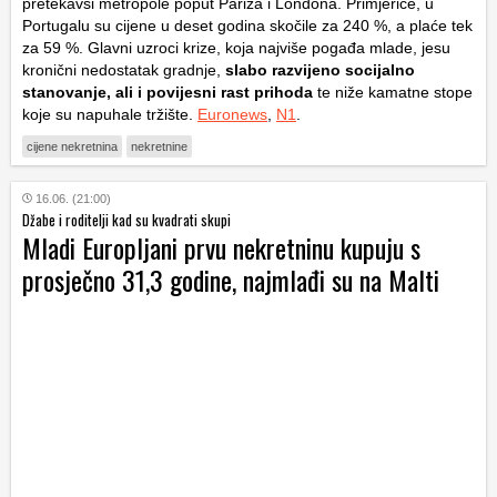
pretekavši metropole poput Pariza i Londona. Primjerice, u
Portugalu su cijene u deset godina skočile za 240 %, a plaće tek
za 59 %. Glavni uzroci krize, koja najviše pogađa mlade, jesu
kronični nedostatak gradnje,
slabo razvijeno socijalno
stanovanje, ali i povijesni rast prihoda
te niže kamatne stope
koje su napuhale tržište.
Euronews
,
N1
.
cijene nekretnina
nekretnine
16.06. (21:00)
Džabe i roditelji kad su kvadrati skupi
Mladi Europljani prvu nekretninu kupuju s
prosječno 31,3 godine, najmlađi su na Malti