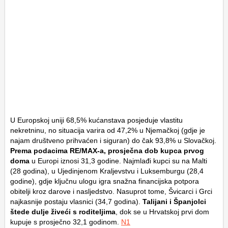
U Europskoj uniji 68,5% kućanstava posjeduje vlastitu
nekretninu, no situacija varira od 47,2% u Njemačkoj (gdje je
najam društveno prihvaćen i siguran) do čak 93,8% u Slovačkoj.
Prema podacima RE/MAX-a, prosječna dob kupca prvog
doma
u Europi iznosi 31,3 godine. Najmlađi kupci su na Malti
(28 godina), u Ujedinjenom Kraljevstvu i Luksemburgu (28,4
godine), gdje ključnu ulogu igra snažna financijska potpora
obitelji kroz darove i nasljedstvo. Nasuprot tome, Švicarci i Grci
najkasnije postaju vlasnici (34,7 godina).
Talijani i Španjolci
štede dulje živeći s roditeljima
, dok se u Hrvatskoj prvi dom
kupuje s prosječno 32,1 godinom.
N1