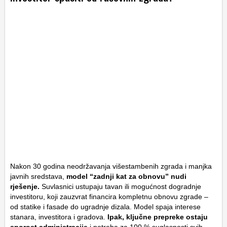
Nakon 30 godina neodržavanja višestambenih zgrada i manjka
javnih sredstava,
model “zadnji kat za obnovu” nudi
rješenje.
Suvlasnici ustupaju tavan ili mogućnost dogradnje
investitoru, koji zauzvrat financira kompletnu obnovu zgrade –
od statike i fasade do ugradnje dizala. Model spaja interese
stanara, investitora i gradova.
Ipak, ključne prepreke ostaju
sporost administracije
i potreba za 100 % suglasnosti svih