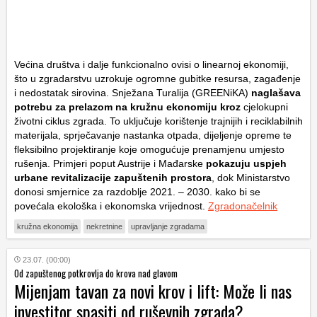
Većina društva i dalje funkcionalno ovisi o linearnoj ekonomiji,
što u zgradarstvu uzrokuje ogromne gubitke resursa, zagađenje
i nedostatak sirovina. Snježana Turalija (GREENiKA)
naglašava
potrebu za prelazom na kružnu ekonomiju kroz
cjelokupni
životni ciklus zgrada. To uključuje korištenje trajnijih i reciklabilnih
materijala, sprječavanje nastanka otpada, dijeljenje opreme te
fleksibilno projektiranje koje omogućuje prenamjenu umjesto
rušenja. Primjeri poput Austrije i Mađarske
pokazuju uspjeh
urbane revitalizacije zapuštenih prostora
, dok Ministarstvo
donosi smjernice za razdoblje 2021. – 2030. kako bi se
povećala ekološka i ekonomska vrijednost.
Zgradonačelnik
kružna ekonomija
nekretnine
upravljanje zgradama
23.07. (00:00)
Od zapuštenog potkrovlja do krova nad glavom
Mijenjam tavan za novi krov i lift: Može li nas
investitor spasiti od ruševnih zgrada?