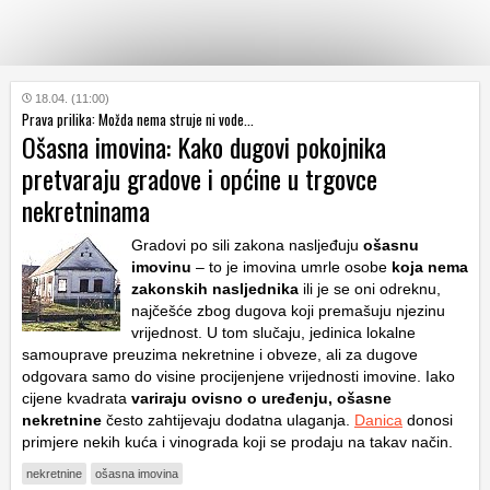
KATEGORIJE
18.04. (11:00)
Prava prilika: Možda nema struje ni vode...
Ošasna imovina: Kako dugovi pokojnika
HRVATSKI
pretvaraju gradove i općine u trgovce
WEB
nekretninama
Gradovi po sili zakona nasljeđuju
ošasnu
imovinu
– to je imovina umrle osobe
koja nema
zakonskih nasljednika
ili je se oni odreknu,
najčešće zbog dugova koji premašuju njezinu
vrijednost. U tom slučaju, jedinica lokalne
samouprave preuzima nekretnine i obveze, ali za dugove
odgovara samo do visine procijenjene vrijednosti imovine. Iako
cijene kvadrata
variraju ovisno o uređenju, ošasne
nekretnine
često zahtijevaju dodatna ulaganja.
Danica
donosi
primjere nekih kuća i vinograda koji se prodaju na takav način.
nekretnine
ošasna imovina