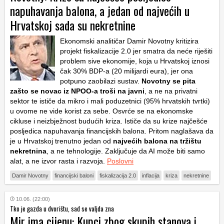
napuhavanja balona, a jedan od najvećih u
Hrvatskoj sada su nekretnine
Ekonomski analitičar Damir Novotny kritizira
projekt fiskalizacije 2.0 jer smatra da neće riješiti
problem sive ekonomije, koja u Hrvatskoj iznosi
čak 30% BDP-a (20 milijardi eura), jer ona
potpuno zaobilazi sustav.
Novotny se pita
zašto se novac iz NPOO-a troši na javni
, a ne na privatni
sektor te ističe da mikro i mali poduzetnici (95% hrvatskih tvrtki)
u ovome ne vide korist za sebe. Osvrće se na ekonomske
cikluse i neizbježnost budućih kriza. Ističe da su krize najčešće
posljedica napuhavanja financijskih balona. Pritom naglašava da
je u Hrvatskoj trenutno jedan od
najvećih
balona na tržištu
nekretnina
, a ne tehnologije. Zaključuje da AI može biti samo
alat, a ne izvor rasta i razvoja.
Poslovni
Damir Novotny
financijski baloni
fiskalizacija 2.0
inflacija
kriza
nekretnine
10.06. (22:00)
Tko je gazda u dvorištu, sad se valjda zna
Mir ima cijenu: Kupci zbog skupih stanova i