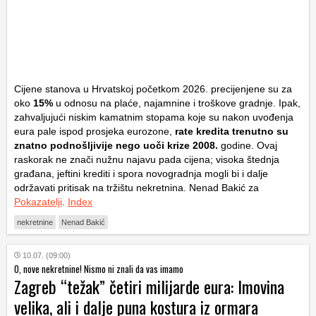
Cijene stanova u Hrvatskoj početkom 2026. precijenjene su za
oko
15%
u odnosu na plaće, najamnine i troškove gradnje. Ipak,
zahvaljujući niskim kamatnim stopama koje su nakon uvođenja
eura pale ispod prosjeka eurozone,
rate kredita trenutno su
znatno podnošljivije nego uoči krize 2008.
godine. Ovaj
raskorak ne znači nužnu najavu pada cijena; visoka štednja
građana, jeftini krediti i spora novogradnja mogli bi i dalje
održavati pritisak na tržištu nekretnina. Nenad Bakić za
P
okazatelji
.
Index
nekretnine
Nenad Bakić
10.07. (09:00)
O, nove nekretnine! Nismo ni znali da vas imamo
Zagreb “težak” četiri milijarde eura: Imovina
velika, ali i dalje puna kostura iz ormara