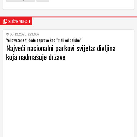
SLIČNE VIJESTI
05.12.2025. (23:00)
Yellowstone ti dođe zapravo kao “mali od palube”
Najveći nacionalni parkovi svijeta: divljina
koja nadmašuje države