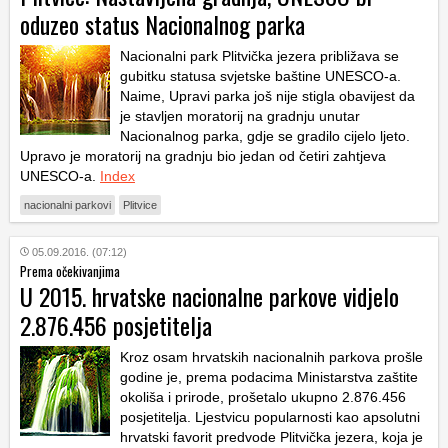
oduzeo status Nacionalnog parka
Nacionalni park Plitvička jezera približava se
gubitku statusa svjetske baštine UNESCO-a.
Naime, Upravi parka još nije stigla obavijest da
je stavljen moratorij na gradnju unutar
Nacionalnog parka, gdje se gradilo cijelo ljeto.
Upravo je moratorij na gradnju bio jedan od četiri zahtjeva
UNESCO-a.
Index
nacionalni parkovi
Plitvice
05.09.2016. (07:12)
Prema očekivanjima
U 2015. hrvatske nacionalne parkove vidjelo
2.876.456 posjetitelja
Kroz osam hrvatskih nacionalnih parkova prošle
godine je, prema podacima Ministarstva zaštite
okoliša i prirode, prošetalo ukupno 2.876.456
posjetitelja. Ljestvicu popularnosti kao apsolutni
hrvatski favorit predvode Plitvička jezera, koja je