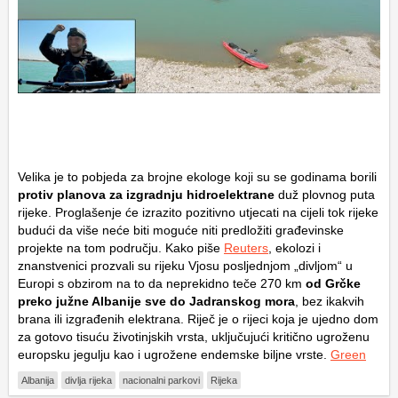
Velika je to pobjeda za brojne ekologe koji su se godinama borili
protiv planova za izgradnju hidroelektrane
duž plovnog puta
rijeke. Proglašenje će izrazito pozitivno utjecati na cijeli tok rijeke
budući da više neće biti moguće niti predložiti građevinske
projekte na tom području. Kako piše
Reuters
, ekolozi i
znanstvenici prozvali su rijeku Vjosu posljednjom „divljom“ u
Europi s obzirom na to da neprekidno teče 270 km
od Grčke
preko južne Albanije sve do Jadranskog mora
, bez ikakvih
brana ili izgrađenih elektrana. Riječ je o rijeci koja je ujedno dom
za gotovo tisuću životinjskih vrsta, uključujući kritično ugroženu
europsku jegulju kao i ugrožene endemske biljne vrste.
Green
Albanija
divlja rijeka
nacionalni parkovi
Rijeka