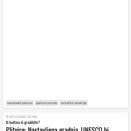
nacionalni parkovi
parkovi prirode
turističke atrakcije
03.11.2016. (21:02)
Ili baština ili gradilište?
Plitvice: Nastavljena gradnja, UNESCO bi