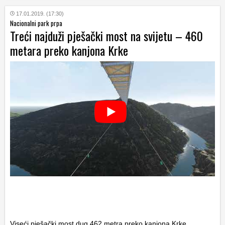
17.01.2019. (17:30)
Nacionalni park prpa
Treći najduži pješački most na svijetu – 460
metara preko kanjona Krke
Viseći pješački most dug 462 metra preko kanjona Krke