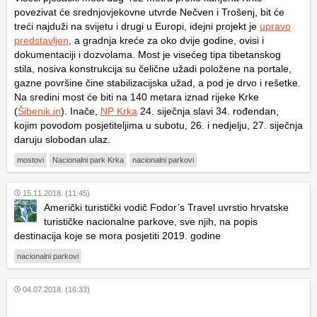
povezivat će srednjovjekovne utvrde Nečven i Trošenj, bit će
treći najduži na svijetu i drugi u Europi, idejni projekt je
upravo
predstavljen
, a gradnja kreće za oko dvije godine, ovisi i
dokumentaciji i dozvolama. Most je visećeg tipa tibetanskog
stila, nosiva konstrukcija su čelične užadi položene na portale,
gazne površine čine stabilizacijska užad, a pod je drvo i rešetke.
Na sredini most će biti na 140 metara iznad rijeke Krke
(
Šibenik.in
). Inače,
NP Krka
24. siječnja slavi 34. rođendan,
kojim povodom posjetiteljima u subotu, 26. i nedjelju, 27. siječnja
daruju slobodan ulaz.
mostovi
Nacionalni park Krka
nacionalni parkovi
15.11.2018. (11:45)
Američki turistički vodič Fodor’s Travel uvrstio hrvatske
turističke nacionalne parkove, sve njih, na popis
destinacija koje se mora posjetiti 2019. godine
nacionalni parkovi
04.07.2018. (16:33)