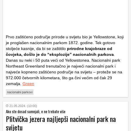
Prvo zaštićeno područje prirode u svijetu bio je Yellowstone, koji
je proglašen nacionalnim parkom 1872. godine. Tek gotovo
stoljeće kasnije, da bi se zaštitilo
prirodne krajobraze od
čovjeka, došlo je do “eksplozije” nacionalnih parkova
.
Danas su neki i 50 puta veći od Yellowstonea. Nacionalni park
Northeast Greenland trenutačno je najveći nacionalni park i
najveće kopneno zaštićeno područje na svijetu – proteže se na
972.000 četvornih kilometara, što ga čini većim od čak 29
zemalja.
Green
nacionalni parkovi
21.05.2024. (10:00)
Ako ste dosad sumnjali, e ne trebate više
Plitvička jezera najljepši nacionalni park na
svijetu