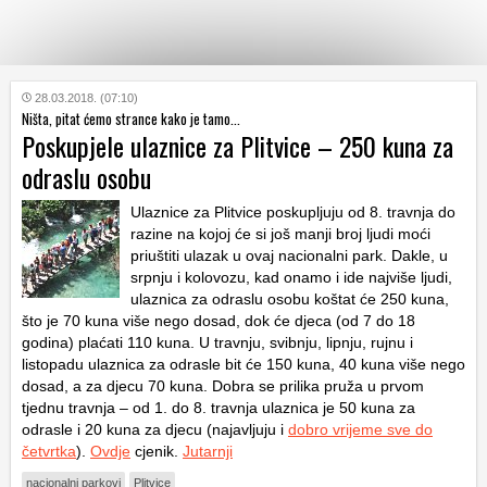
KATEGORIJE
28.03.2018. (07:10)
Ništa, pitat ćemo strance kako je tamo...
Poskupjele ulaznice za Plitvice – 250 kuna za
HRVATSKI
odraslu osobu
WEB
Ulaznice za Plitvice poskupljuju od 8. travnja do
razine na kojoj će si još manji broj ljudi moći
priuštiti ulazak u ovaj nacionalni park. Dakle, u
srpnju i kolovozu, kad onamo i ide najviše ljudi,
ulaznica za odraslu osobu koštat će 250 kuna,
što je 70 kuna više nego dosad, dok će djeca (od 7 do 18
godina) plaćati 110 kuna. U travnju, svibnju, lipnju, rujnu i
listopadu ulaznica za odrasle bit će 150 kuna, 40 kuna više nego
dosad, a za djecu 70 kuna. Dobra se prilika pruža u prvom
tjednu travnja – od 1. do 8. travnja ulaznica je 50 kuna za
odrasle i 20 kuna za djecu (najavljuju i
dobro vrijeme sve do
četvrtka
).
Ovdje
cjenik.
Jutarnji
nacionalni parkovi
Plitvice