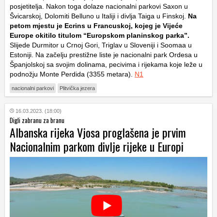
posjetitelja. Nakon toga dolaze nacionalni parkovi Saxon u
Švicarskoj, Dolomiti Belluno u Italiji i divlja Taiga u Finskoj.
Na
petom mjestu je Ecrins u Francuskoj, kojeg je Vijeće
Europe okitilo titulom “Europskom planinskog parka”.
Slijede Durmitor u Crnoj Gori, Triglav u Sloveniji i Soomaa u
Estoniji. Na začelju prestižne liste je nacionalni park Ordesa u
Španjolskoj sa svojim dolinama, pecivima i rijekama koje leže u
podnožju Monte Perdida (3355 metara).
N1
nacionalni parkovi
Plitvička jezera
16.03.2023. (18:00)
Digli zabranu za branu
Albanska rijeka Vjosa proglašena je prvim
Nacionalnim parkom divlje rijeke u Europi