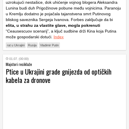
uzrokujući nestašice, dok uhićenje vojnog blogera Aleksandra
Lunina budi duh Prigožinove pobune među vojnicima. Paranoju
u Kremlju dodatno je pojačala tajanstvena smrt Putinovog
bliskog saveznika Sergeja Ivanova. Forbes zaključuje da bi
elita, u strahu za vlastite glave, mogla pokrenuti
“Ceausescuov scenarij”, a ključ sudbine drži Kina koja Putina
može gospodarski dotući.
Index
rat u Ukrajini
Rusija
Vladimir Putin
01.07. (00:00)
Majstori reciklaže
Ptice u Ukrajini grade gnijezda od optičkih
kabela za dronove