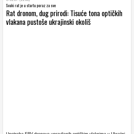
Svaki rat je u startu poraz za sve
Rat dronom, dug prirodi: Tisuće tona optičkih
vlakana pustoše ukrajinski okoliš
Upotreba FPV-dronova upravljanih optičkim vlaknima u Ukrajini