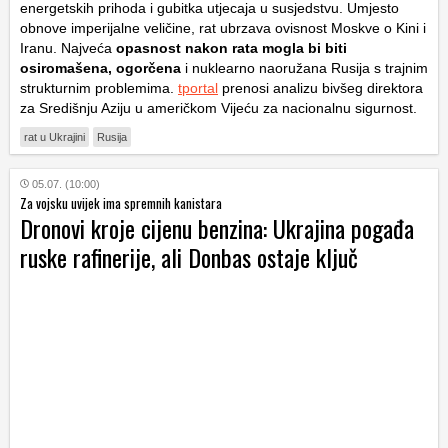
energetskih prihoda i gubitka utjecaja u susjedstvu. Umjesto
obnove imperijalne veličine, rat ubrzava ovisnost Moskve o Kini i
Iranu. Najveća
opasnost nakon rata mogla bi biti
osiromašena, ogorčena
i nuklearno naoružana Rusija s trajnim
strukturnim problemima.
tportal
prenosi analizu bivšeg direktora
za Središnju Aziju u američkom Vijeću za nacionalnu sigurnost.
rat u Ukrajini
Rusija
05.07. (10:00)
Za vojsku uvijek ima spremnih kanistara
Dronovi kroje cijenu benzina: Ukrajina pogađa
ruske rafinerije, ali Donbas ostaje ključ