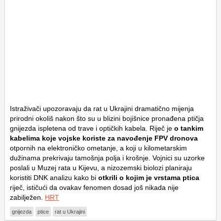
Istraživači upozoravaju da rat u Ukrajini dramatično mijenja
prirodni okoliš nakon što su u blizini bojišnice pronađena ptičja
gnijezda ispletena od trave i optičkih kabela. Riječ je
o tankim
kabelima koje vojske koriste za navođenje FPV dronova
otpornih na elektroničko ometanje, a koji u kilometarskim
dužinama prekrivaju tamošnja polja i krošnje. Vojnici su uzorke
poslali u Muzej rata u Kijevu, a nizozemski biolozi planiraju
koristiti DNK analizu kako bi
otkrili o kojim je vrstama ptica
riječ, ističući da ovakav fenomen dosad još nikada nije
zabilježen.
HRT
gnijezda
ptice
rat u Ukrajini