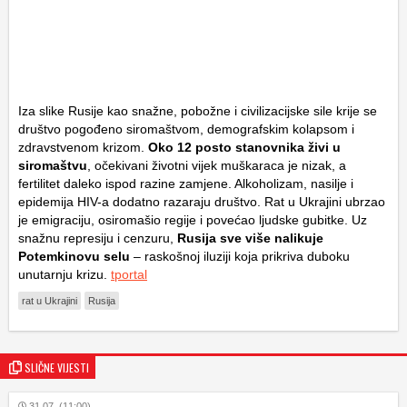
Iza slike Rusije kao snažne, pobožne i civilizacijske sile krije se
društvo pogođeno siromaštvom, demografskim kolapsom i
zdravstvenom krizom.
Oko 12 posto stanovnika živi u
siromaštvu
, očekivani životni vijek muškaraca je nizak, a
fertilitet daleko ispod razine zamjene. Alkoholizam, nasilje i
epidemija HIV-a dodatno razaraju društvo. Rat u Ukrajini ubrzao
je emigraciju, osiromašio regije i povećao ljudske gubitke. Uz
snažnu represiju i cenzuru,
Rusija sve više nalikuje
Potemkinovu selu
– raskošnoj iluziji koja prikriva duboku
unutarnju krizu.
tportal
rat u Ukrajini
Rusija
SLIČNE VIJESTI
31.07. (11:00)