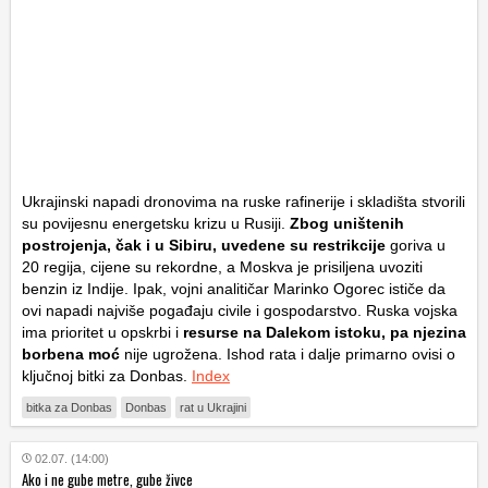
Ukrajinski napadi dronovima na ruske rafinerije i skladišta stvorili
su povijesnu energetsku krizu u Rusiji.
Zbog uništenih
postrojenja, čak i u Sibiru, uvedene su restrikcije
goriva u
20 regija, cijene su rekordne, a Moskva je prisiljena uvoziti
benzin iz Indije. Ipak, vojni analitičar Marinko Ogorec ističe da
ovi napadi najviše pogađaju civile i gospodarstvo. Ruska vojska
ima prioritet u opskrbi i
resurse na Dalekom istoku, pa njezina
borbena moć
nije ugrožena. Ishod rata i dalje primarno ovisi o
ključnoj bitki za Donbas.
Index
bitka za Donbas
Donbas
rat u Ukrajini
02.07. (14:00)
Ako i ne gube metre, gube živce