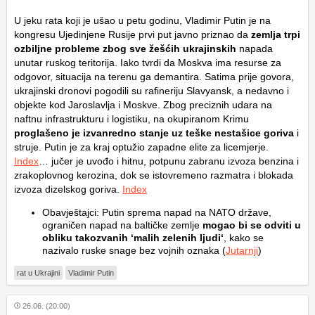
U jeku rata koji je ušao u petu godinu, Vladimir Putin je na
kongresu Ujedinjene Rusije prvi put javno priznao da
zemlja trpi
ozbiljne probleme zbog sve žešćih ukrajinskih
napada
unutar ruskog teritorija. Iako tvrdi da Moskva ima resurse za
odgovor, situacija na terenu ga demantira. Satima prije govora,
ukrajinski dronovi pogodili su rafineriju Slavyansk, a nedavno i
objekte kod Jaroslavlja i Moskve. Zbog preciznih udara na
naftnu infrastrukturu i logistiku, na okupiranom Krimu
proglašeno je izvanredno stanje uz teške nestašice goriva
i
struje. Putin je za kraj optužio zapadne elite za licemjerje.
Index
… jučer je uvođo i hitnu, potpunu zabranu izvoza benzina i
zrakoplovnog kerozina, dok se istovremeno razmatra i blokada
izvoza dizelskog goriva.
Index
Obavještajci: Putin sprema napad na NATO države,
ograničen napad na baltičke zemlje
mogao bi se odviti u
obliku takozvanih ‘malih zelenih ljudi‘
, kako se
nazivalo ruske snage bez vojnih oznaka (
Jutarnji
)
rat u Ukrajini
Vladimir Putin
26.06. (20:00)