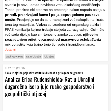
stvorila je novu, dotad neviđenu vrstu ekološkog onečišćenja.
Tanke, prozirne niti otporne na ometanje nakon napada ostaju
u
prirodi, prekrivajući šume i polja poput goleme paukove
mreže
. Procjenjuje se da se u ratnoj zoni već nakupilo na tisuće
tona tog materijala. Vlakna su izrađena od organskog stakla i
PFAS kemikalija kojima trebaju stoljeća za razgradnju. Osim što
već sada djeluju kao smrtonosne zamke za ptice,
njihovim
raspadanjem prijeti opasnost od masovnog oslobađanja
mikroplastike koja trajno truje tlo, vode i hranidbeni lanac.
Jutarnji
optička vlakna
rat u Ukrajini
Ukrajina
12.07. (22:00)
Kako uspješno pojesti vlastitu budućnost s prilogom od granata
Analiza Erica Rudenshiolda: Rat u Ukrajini
dugoročno iscrpljuje rusko gospodarstvo i
geopolitički utjecaj