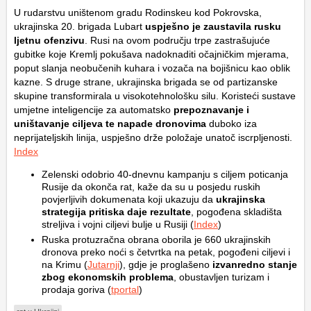
U rudarstvu uništenom gradu Rodinskeu kod Pokrovska,
ukrajinska 20. brigada Lubart
uspješno je zaustavila rusku
ljetnu ofenzivu
. Rusi na ovom području trpe zastrašujuće
gubitke koje Kremlj pokušava nadoknaditi očajničkim mjerama,
poput slanja neobučenih kuhara i vozača na bojišnicu kao oblik
kazne. S druge strane, ukrajinska brigada se od partizanske
skupine transformirala u visokotehnološku silu. Koristeći sustave
umjetne inteligencije za automatsko
prepoznavanje i
uništavanje ciljeva te napade dronovima
duboko iza
neprijateljskih linija, uspješno drže položaje unatoč iscrpljenosti.
Index
Zelenski odobrio 40-dnevnu kampanju s ciljem poticanja
Rusije da okonča rat, kaže da su u posjedu ruskih
povjerljivih dokumenata koji ukazuju da
ukrajinska
strategija pritiska daje rezultate
, pogođena skladišta
streljiva i vojni ciljevi bulje u Rusiji (
Index
)
Ruska protuzračna obrana oborila je 660 ukrajinskih
dronova preko noći s četvrtka na petak, pogođeni ciljevi i
na Krimu (
Jutarnji
), gdje je proglašeno
izvanredno stanje
zbog ekonomskih problema
, obustavljen turizam i
prodaja goriva (
tportal
)