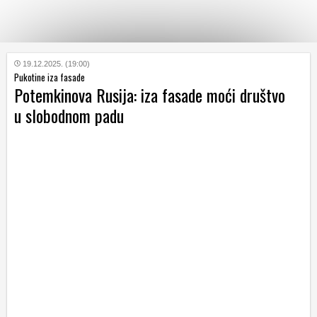
KATEGORIJE
19.12.2025. (19:00)
Pukotine iza fasade
Potemkinova Rusija: iza fasade moći društvo
HRVATSKI
u slobodnom padu
WEB