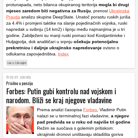
protunapada, neto bilanca okupiranog teritorija
mogla bi drugi
mjesec zaredom biti negativna za Rusiju
, prenosi
Ukrajinska
Pravda
analizu skupine DeepState. Unatoč porastu ruskih juriša
za 4.4% i promjeni taktike na slanje pojedinačnih vojnika, ruski
napredak u svibnju (14
km
2
) i lipnju među najmanjima je u tri
godine. Zabilježeni su manji ruski pomaci kod Kostjantinivke i
Huljajpolja, dok analitičari u srpnju
očekuju potencijalnu
prekretnicu i daljnje ukrajinsko napredovanje
ovisno o
odlukama zapovjedništva.
Index
rat u Ukrajini
02.07. (00:00)
Prisilno u penziju
Forbes: Putin gubi kontrolu nad vojskom i
narodom. Bliži se kraj njegove vladavine
Prema analizi časopisa
Forbes
, Vladimir Putin
nalazi se u terminalnoj fazi vladavine,
a njegov
pad predviđa se u roku od najviše tri godine
.
Režim se suočava s golemim pritiskom:
ukrajinski dronovi uništavaju skladišta goriva