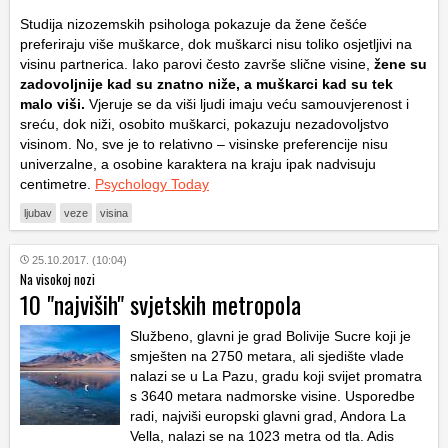
Studija nizozemskih psihologa pokazuje da žene češće
preferiraju više muškarce, dok muškarci nisu toliko osjetljivi na
visinu partnerica. Iako parovi često završe slične visine,
žene su
zadovoljnije kad su znatno niže, a muškarci kad su tek
malo viši.
Vjeruje se da viši ljudi imaju veću samouvjerenost i
sreću, dok niži, osobito muškarci, pokazuju nezadovoljstvo
visinom. No, sve je to relativno – visinske preferencije nisu
univerzalne, a osobine karaktera na kraju ipak nadvisuju
centimetre.
Psychology Today
ljubav
veze
visina
25.10.2017. (10:04)
Na visokoj nozi
10 "najviših" svjetskih metropola
Službeno, glavni je grad Bolivije Sucre koji je
smješten na 2750 metara, ali sjedište vlade
nalazi se u La Pazu, gradu koji svijet promatra
s 3640 metara nadmorske visine. Usporedbe
radi, najviši europski glavni grad, Andora La
Vella, nalazi se na 1023 metra od tla. Adis