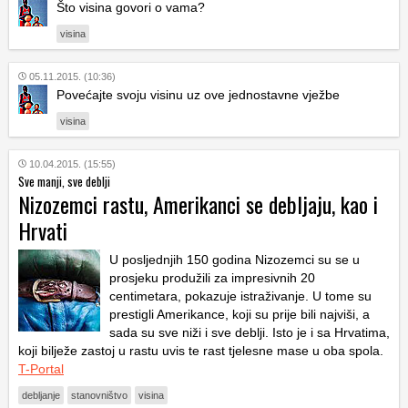
Što visina govori o vama?
visina
05.11.2015. (10:36)
Povećajte svoju visinu uz ove jednostavne vježbe
visina
10.04.2015. (15:55)
Sve manji, sve deblji
Nizozemci rastu, Amerikanci se debljaju, kao i
Hrvati
U posljednjih 150 godina Nizozemci su se u
prosjeku produžili za impresivnih 20
centimetara, pokazuje istraživanje. U tome su
prestigli Amerikance, koji su prije bili najviši, a
sada su sve niži i sve deblji. Isto je i sa Hrvatima,
koji bilježe zastoj u rastu uvis te rast tjelesne mase u oba spola.
T-Portal
debljanje
stanovništvo
visina