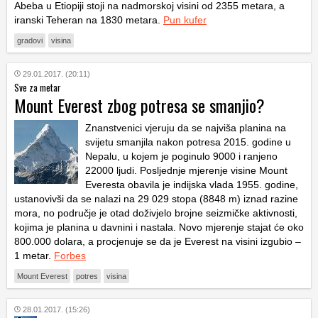
Abeba u Etiopiji stoji na nadmorskoj visini od 2355 metara, a
iranski Teheran na 1830 metara.
Pun kufer
gradovi
visina
29.01.2017. (20:11)
Sve za metar
Mount Everest zbog potresa se smanjio?
Znanstvenici vjeruju da se najviša planina na
svijetu smanjila nakon potresa 2015. godine u
Nepalu, u kojem je poginulo 9000 i ranjeno
22000 ljudi. Posljednje mjerenje visine Mount
Everesta obavila je indijska vlada 1955. godine,
ustanovivši da se nalazi na 29 029 stopa (8848 m) iznad razine
mora, no područje je otad doživjelo brojne seizmičke aktivnosti,
kojima je planina u davnini i nastala. Novo mjerenje stajat će oko
800.000 dolara, a procjenuje se da je Everest na visini izgubio –
1 metar.
Forbes
Mount Everest
potres
visina
28.01.2017. (15:26)