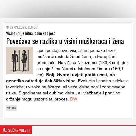
KATEGORIJE
22.03.2025. (16:00)
Visina (ni)je bitna, osim kad jest
Povećava se razlika u visini muškaraca i žena
HRVATSKI
WEB
Ljudi postaju sve viši, ali ne jednako brzo –
muškarci rastu brže od žena, a Europljani
prednjače. Najviši su Nizozemci (183,8 cm), dok
su najniži muškarci u Istočnom Timoru (160,1
cm).
Bolji životni uvjeti potiču rast, no
genetika određuje čak 80% visine
. Evolucija i spolna selekcija
favoriziraju visoke muškarce, ali veća visina nosi i zdravstvene
rizike. S godinama svi gubimo visinu, ali vježbanje i pravilno
držanje mogu usporiti taj proces.
DW
visina
SLIČNE VIJESTI