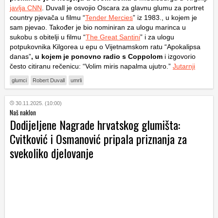
javlja CNN
. Duvall je osvojio Oscara za glavnu glumu za portret
country pjevača u filmu “
Tender Mercies
” iz 1983., u kojem je
sam pjevao. Također je bio nominiran za ulogu marinca u
sukobu s obitelji u filmu “
The Great Santini
” i za ulogu
potpukovnika Kilgorea u epu o Vijetnamskom ratu “Apokalipsa
danas”
, u kojem je ponovno radio s Coppolom
i izgovorio
često citiranu rečenicu: “Volim miris napalma ujutro.”
Jutarnji
glumci
Robert Duvall
umrli
30.11.2025. (10:00)
Naš naklon
Dodijeljene Nagrade hrvatskog glumišta:
Cvitković i Osmanović pripala priznanja za
svekoliko djelovanje