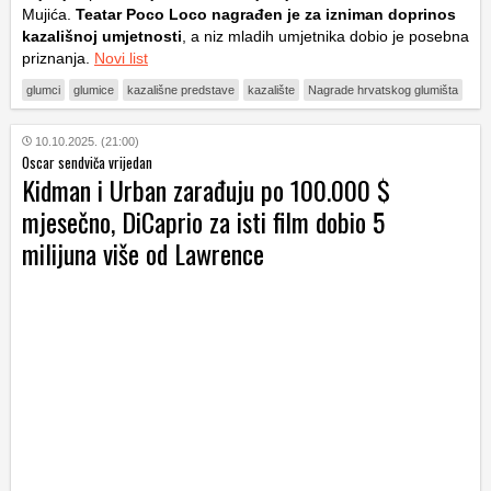
Mujića.
Teatar Poco Loco nagrađen je za izniman doprinos
kazališnoj umjetnosti
, a niz mladih umjetnika dobio je posebna
priznanja.
Novi list
glumci
glumice
kazališne predstave
kazalište
Nagrade hrvatskog glumišta
10.10.2025. (21:00)
Oscar sendviča vrijedan
Kidman i Urban zarađuju po 100.000 $
mjesečno, DiCaprio za isti film dobio 5
milijuna više od Lawrence