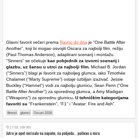
Glavni favorit večeri prema
Ravno do dna
je “One Battle After
Another”, koji bi mogao osvojiti Oscara za najbolji film, režiju
(Paul Thomas Anderson), adaptirani scenarij i montažu.
“Sinners” se očekuje
kao pobjednik za izvorni scenarij i
glazbu, uz šansu u utrci za najbolji film.
Michael B. Jordan
(“Sinners”) blagi je favorit za najboljeg glumca, iako Timothée
Chalamet (“Marty Supreme”) ostaje ozbiljan izazivač. Jessie
Buckley (“Hamnet”) vodi za najbolju glumicu, Sean Penn (“One
Battle After Another”) za sporednog glumca, a Amy Madigan
(“Weapons”) za sporednu glumicu
. U tehničkim kategorijama
favoriti su
“Frankenstein”, “F1” i “Avatar: Fire and Ash”.
filmovi
glumci
Oscari 2026
17.02. (09:30)
Jutro je opet mirisalo na napalm, na pobjedu... počivao u miru