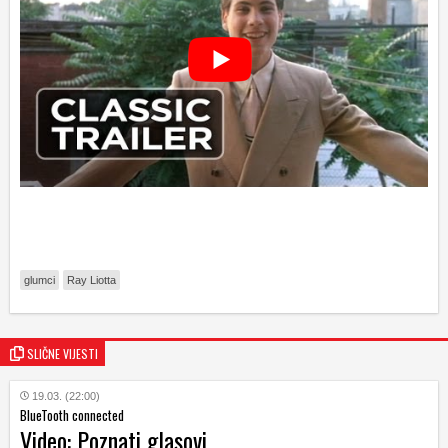
glumci
Ray Liotta
SLIČNE VIJESTI
19.03. (22:00)
BlueTooth connected
Video: Poznati glasovi