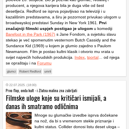
producent, a njegova karijera bila je duga više od šest
desetljeća. Redford se isprva pojavljivao na televiziji i u
kazališnim predstavama, a širu je pozornost privukao ulogom u
broadwayskoj predstavi Sunday in New York 1961.
Prvi
značajniji filmski uspjeh postigao je ulogom
u komediji
Barefoot in the Park (1967)
s Jane Fondom, a svjetsku slavu
stekao je već spomenutim vesternom Butch Cassidy and the
Sundance Kid (1969) u kojem je glumio zajedno s Paulom
Newmanom. Film je postao kultni klasik i otvorio mu vrata u
svijet najvećih holivudskih produkcija.
Index
,
tportal
… od njega
se opraštaju i na
Forumu
glumci
Robert Redford
umrli
22.07.2025. (18:00)
Prvo flop, onda kult - i Zlatna malina zna zabrljati
Filmske uloge koje su kritičari ismijali, a
danas ih smatramo odličnima
Mnoge su glumačke izvedbe isprva dočekane
na nož, da bi s vremenom stekle priznanje i
kultni status. Collider donosi listu deset uloga –