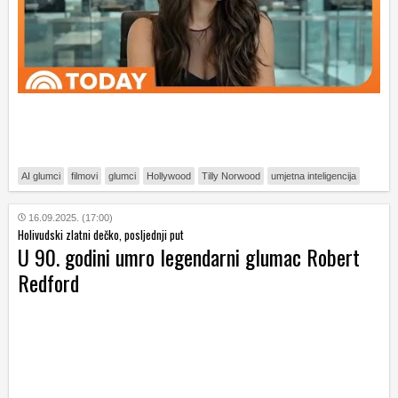
AI glumci
filmovi
glumci
Hollywood
Tilly Norwood
umjetna inteligencija
16.09.2025. (17:00)
Holivudski zlatni dečko, posljednji put
U 90. godini umro legendarni glumac Robert
Redford