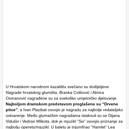
U Hrvatskom narodnom kazalištu svečano su dodijeljene
Nagrade hrvatskog glumišta. Branka Cvitković i Almira
Osmanović nagrađene su za svekoliko umjetničko djelovanje.
Najboljom dramskom predstavom proglašene su “Drvene
ptice”
, a Ivan Plazibat osvojio je nagradu za najbolje redateljsko
ostvarenje. Među glumačkim nagradama istaknuli su se Dijana
Vidušin i Vedran Mlikota, dok je mjuzikl “Six” osvojio priznanje za
najbolju operetu/mjuzikl. U baletu je trijumfirao “Hamlet” Lea