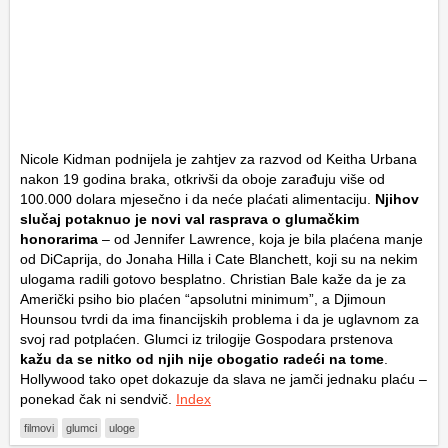
Nicole Kidman podnijela je zahtjev za razvod od Keitha Urbana
nakon 19 godina braka, otkrivši da oboje zarađuju više od
100.000 dolara mjesečno i da neće plaćati alimentaciju.
Njihov
slučaj potaknuo je novi val rasprava o glumačkim
honorarima
– od Jennifer Lawrence, koja je bila plaćena manje
od DiCaprija, do Jonaha Hilla i Cate Blanchett, koji su na nekim
ulogama radili gotovo besplatno. Christian Bale kaže da je za
Američki psiho bio plaćen “apsolutni minimum”, a Djimoun
Hounsou tvrdi da ima financijskih problema i da je uglavnom za
svoj rad potplaćen. Glumci iz trilogije Gospodara prstenova
kažu da se nitko od njih nije obogatio radeći na tome
.
Hollywood tako opet dokazuje da slava ne jamči jednaku plaću –
ponekad čak ni sendvič.
Index
filmovi
glumci
uloge