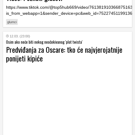
https://www.tiktok.com/@top5hub669/video/761381910366875163
is_from_webapp=1&sender_device=pc&web_id=75227451199136
glumci
12.03. (23:00)
Osim ako neće biti nekog neočekivanog 'plot twista'
Predviđanja za Oscare: tko će najvjerojatnije
ponijeti kipiće