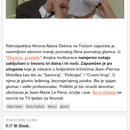
Retrospektiva filmova Alaina Delona na Trećem započela je
zanimljivim izborom manje poznatog filma poznatog glumca. U
“
Zbogom, prijatelju
” dvojica muškaraca
namjerno ostaju
zaključani u trezoru tri dana i tri noći. Zapamćen je po
ulogama
koje je ostvario u briljantnim krimićima
Jean
–
Pierre
a
Melvil
le
a
kao što su “Samuraj”, “Policajac” i “Crveni krug”. U
njima je glumio ledenog, bezosjećajnog junaka. Bio je sjajan
glumac i veliki profesionalac. Politički je bio izraziti desničar,
obožavao je Jean-Marie Le Pena, oružje i pse.
Boris Rašeta
se
osvrće na TV tjedan za Novosti.
Alain Delon
Boris Rašeta
filmovi
glumci
04.07.2025. (11:00)
R.I.P. Mr Blonde...