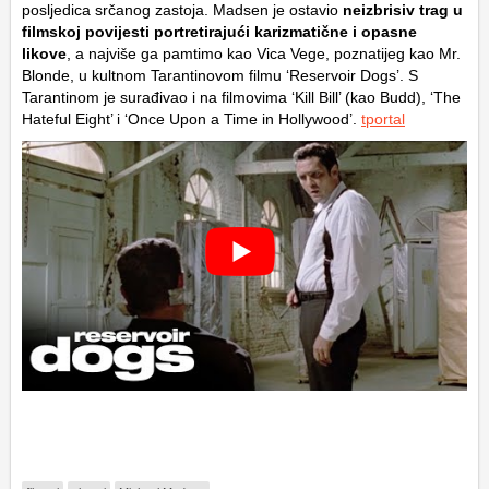
posljedica srčanog zastoja. Madsen je ostavio
neizbrisiv trag u
filmskoj povijesti portretirajući karizmatične i opasne
likove
, a najviše ga pamtimo kao Vica Vege, poznatijeg kao Mr.
Blonde, u kultnom Tarantinovom filmu ‘Reservoir Dogs’. S
Tarantinom je surađivao i na filmovima ‘Kill Bill’ (kao Budd), ‘The
Hateful Eight’ i ‘Once Upon a Time in Hollywood’.
tportal