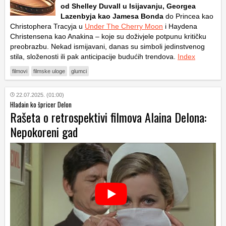
od Shelley Duvall u Isijavanju, Georgea
Lazenbyja kao Jamesa Bonda
do Princea kao
Christophera Tracyja u
Under The Cherry Moon
i Haydena
Christensena kao Anakina – koje su doživjele potpunu kritičku
preobrazbu. Nekad ismijavani, danas su simboli jedinstvenog
stila, složenosti ili pak anticipacije budućih trendova.
Index
filmovi
filmske uloge
glumci
22.07.2025. (01:00)
Hladain ko špricer Delon
Rašeta o retrospektivi filmova Alaina Delona:
Nepokoreni gad