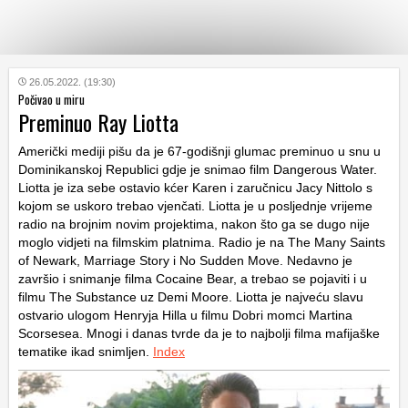
KATEGORIJE
26.05.2022. (19:30)
Počivao u miru
Preminuo Ray Liotta
HRVATSKI
WEB
Američki mediji pišu da je 67-godišnji glumac preminuo u snu u
Dominikanskoj Republici gdje je snimao film Dangerous Water.
Liotta je iza sebe ostavio kćer Karen i zaručnicu Jacy Nittolo s
kojom se uskoro trebao vjenčati. Liotta je u posljednje vrijeme
radio na brojnim novim projektima, nakon što ga se dugo nije
moglo vidjeti na filmskim platnima. Radio je na The Many Saints
of Newark, Marriage Story i No Sudden Move. Nedavno je
završio i snimanje filma Cocaine Bear, a trebao se pojaviti i u
filmu The Substance uz Demi Moore. Liotta je najveću slavu
ostvario ulogom Henryja Hilla u filmu Dobri momci Martina
Scorsesea. Mnogi i danas tvrde da je to najbolji filma mafijaške
tematike ikad snimljen.
Index