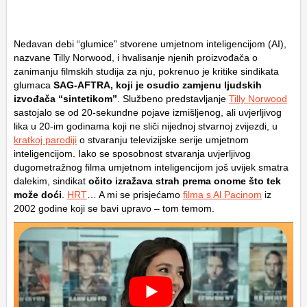
Nedavan debi “glumice” stvorene umjetnom inteligencijom (AI),
nazvane Tilly Norwood, i hvalisanje njenih proizvođača o
zanimanju filmskih studija za nju, pokrenuo je kritike sindikata
glumaca
SAG-AFTRA, koji je osudio zamjenu ljudskih
izvođača “sintetikom”
. Službeno predstavljanje
Tilly Norwood
sastojalo se od 20-sekundne pojave izmišljenog, ali uvjerljivog
lika u 20-im godinama koji ne sliči nijednoj stvarnoj zvijezdi, u
kratkoj parodiji
o stvaranju televizijske serije umjetnom
inteligencijom. Iako se sposobnost stvaranja uvjerljivog
dugometražnog filma umjetnom inteligencijom još uvijek smatra
dalekim, sindikat
očito izražava strah prema onome što tek
može doći
.
HRT
… A mi se prisjećamo
filma s Al Pacinom
iz
2002 godine koji se bavi upravo – tom temom.