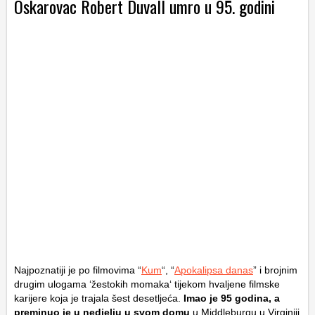
Oskarovac Robert Duvall umro u 95. godini
Najpoznatiji je po filmovima “
Kum
“, “
Apokalipsa danas
” i brojnim
drugim ulogama ‘žestokih momaka‘ tijekom hvaljene filmske
karijere koja je trajala šest desetljeća.
Imao je 95 godina, a
preminuo je u nedjelju u svom domu
u Middleburgu u Virginiji