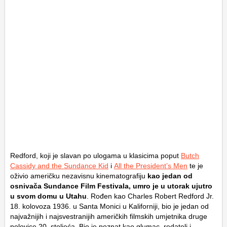
Redford, koji je slavan po ulogama u klasicima poput
Butch
Cassidy and the Sundance Kid
i
All the President’s Men
te je
oživio američku nezavisnu kinematografiju
kao jedan od
osnivača Sundance Film Festivala, umro je u utorak ujutro
u svom domu u Utahu
. Rođen kao Charles Robert Redford Jr.
18. kolovoza 1936. u Santa Monici u Kaliforniji, bio je jedan od
najvažnijih i najsvestranijih američkih filmskih umjetnika druge
polovice 20. stoljeća. Bio je poznat kao glumac, redatelj i