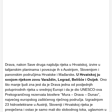
Drava, nakon Save druga najdulja rijeka u Hrvatskoj, izvire u
talijanskim planinama i povezuje ih s Austrijom, Slovenijom i
panonskim područjima Hrvatske i Mađarske
. U Hrvatskoj ju
svojom rijekom zovu Varaždin, Legrad, Belišće i Osijek
. Ono
što manje ljudi zna jest da je Drava jedna od posljednjih
poluprirodnih rijeka u srednjoj Europi i da je dio UNESCO-ova
Prekograničnog rezervata biosfere “Mura – Drava – Dunav”,
najvećeg europskog zaštićenog riječnog područja. Izgradnjom
23 hidroelektrane u Austriji, Sloveniji i Hrvatskoj rijeka je
presječena i ostao je samo mali dio slobodnog toka, uglavnom u