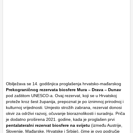
Obilježava se 14. godišnjica proglašenja hrvatsko-mađarskog
Prekograničnog rezervata biosfere Mura – Drava – Dunav
pod zaštitom UNESCO-a. Ovaj rezervat, koji se u Hrvatskoj
proteže kroz šest županija, prepoznat je po iznimnoj prirodnoj i
kulturnoj vrijednosti. Umjesto strožih zabrana, rezervat donosi
okvir za održivi razvoj, očuvanje bioraznolikosti i suradnju. Priča
je dodatno proširena 2021. godine, kada je proglašen prvi
pentalateralni rezervat biosfere na svijetu
(između Austrije,
Slovenije, Mađarske, Hrvatske i Srbije), čime je ovo područje