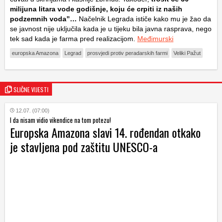
milijuna litara vode godišnje, koju će crpiti iz naših
podzemnih voda”…
Načelnik Legrada ističe kako mu je žao da
se javnost nije uključila kada je u tijeku bila javna rasprava, nego
tek sad kada je farma pred realizacijom.
Međimurski
europska Amazona
Legrad
prosvjedi protiv peradarskih farmi
Veliki Pažut
SLIČNE VIJESTI
12.07. (07:00)
I da nisam vidio vikendice na tom potezu!
Europska Amazona slavi 14. rođendan otkako
je stavljena pod zaštitu UNESCO-a