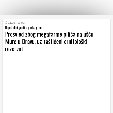
KATEGORIJE
11.05. (19:00)
Nepoželjni gosti u parku ptica
Prosvjed zbog megafarme pilića na ušću
HRVATSKI
Mure u Dravu, uz zaštićeni ornitološki
WEB
rezervat