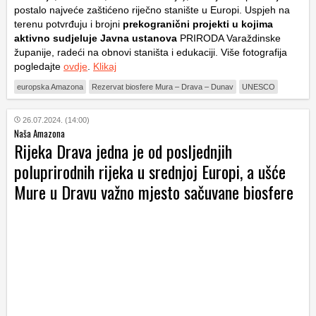
postalo najveće zaštićeno riječno stanište u Europi. Uspjeh na
terenu potvrđuju i brojni
prekogranični projekti u kojima
aktivno sudjeluje Javna ustanova
PRIRODA Varaždinske
županije, radeći na obnovi staništa i edukaciji. Više fotografija
pogledajte
ovdje
.
Klikaj
europska Amazona
Rezervat biosfere Mura – Drava – Dunav
UNESCO
26.07.2024. (14:00)
Naša Amazona
Rijeka Drava jedna je od posljednjih
poluprirodnih rijeka u srednjoj Europi, a ušće
Mure u Dravu važno mjesto sačuvane biosfere