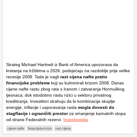
Strateg
Michael Hartnett
iz
Bank of America
upozorava da
kretanja na tržištima u 2026. podsjećaju na razdoblje prije
velike
recesije 2008
. Tada je nagli
rast cijena nafte pratio
financijske probleme
koji su kulminirali krizom 2008. Danas
cijene nafte rastu zbog rata s Iranom i zatvaranja
Hormuškog
tjesnaca
, dok istodobno rastu rizici u sektoru privatnog
kreditiranja. Investitori strahuju da bi kombinacija skuplje
energije, inflacije i usporavanja rasta
mogla dovesti do
stagflacije i ograničiti prostor
za smanjenje kamatnih stopa
od strane
Federalnih rezervi
.
Investopedia
cijene nafte
financijska kriza
rast cijena