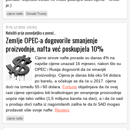
je.)
cijene nafte
Donald Trump
01.12.2016. (19:02)
Natočiti prije ponedjeljka u ponoć...
Zemlje OPEC-a dogovorile smanjenje
proizvodnje, nafta već poskupjela 10%
Cijene sirove nafte porasle su danas 4% na
najviše cijene unazad 16 mjeseci, nakon što su
OPEC i Rusija dogovorili da će smanjiti
proizvodnju. Cijena je danas bila oko 54 dolara
po barelu, a očekuje se da će u 2017. cijena
doći na između 55 i 60 dolara.
Fortune
objašnjava da će ovaj
rast cijene vjerojatno biti kratkotrajan jer smanjenje proizvodnje
uopće nije tako veliko (1,5 milijuna barela na dan), a i da će sad
u prodaju doći nafta iz nagomilanih zaliha te da bi SAD mogao
prodavati više svoje nafte.
Reuters
cijene nafte