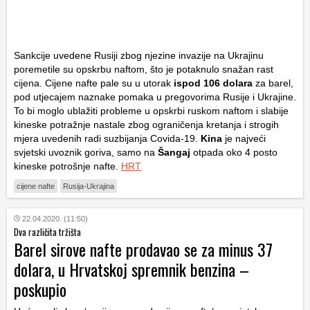
Sankcije uvedene Rusiji zbog njezine invazije na Ukrajinu
poremetile su opskrbu naftom, što je potaknulo snažan rast
cijena. Cijene nafte pale su u utorak
ispod 106 dolara
za barel,
pod utjecajem naznake pomaka u pregovorima Rusije i Ukrajine.
To bi moglo ublažiti probleme u opskrbi ruskom naftom i slabije
kineske potražnje nastale zbog ograničenja kretanja i strogih
mjera uvedenih radi suzbijanja Covida-19.
Kina
je najveći
svjetski uvoznik goriva, samo na
Šangaj
otpada oko 4 posto
kineske potrošnje nafte.
HRT
cijene nafte
Rusija-Ukrajina
22.04.2020. (11:50)
Dva različita tržišta
Barel sirove nafte prodavao se za minus 37
dolara, u Hrvatskoj spremnik benzina –
poskupio