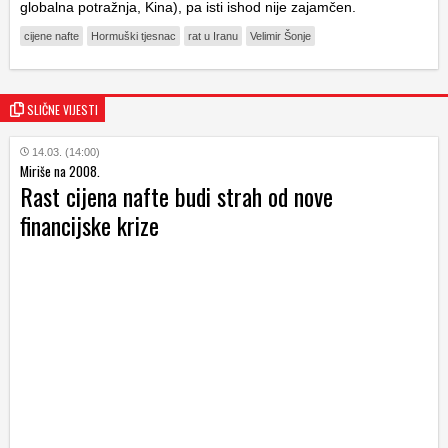
globalna potražnja, Kina), pa isti ishod nije zajamčen.
cijene nafte
Hormuški tjesnac
rat u Iranu
Velimir Šonje
SLIČNE VIJESTI
14.03. (14:00)
Miriše na 2008.
Rast cijena nafte budi strah od nove
financijske krize