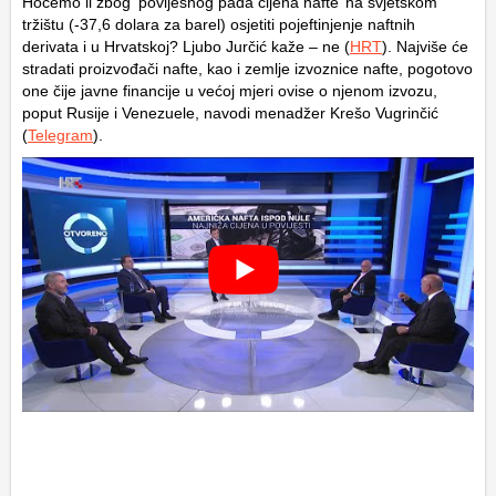
Hoćemo li zbog ‘povijesnog pada cijena nafte’ na svjetskom
tržištu (-37,6 dolara za barel) osjetiti pojeftinjenje naftnih
derivata i u Hrvatskoj? Ljubo Jurčić kaže – ne (
HRT
). Najviše će
stradati proizvođači nafte, kao i zemlje izvoznice nafte, pogotovo
one čije javne financije u većoj mjeri ovise o njenom izvozu,
poput Rusije i Venezuele, navodi menadžer Krešo Vugrinčić
(
Telegram
).