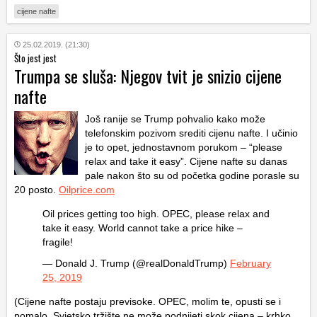
cijene nafte
25.02.2019. (21:30)
Što jest jest
Trumpa se sluša: Njegov tvit je snizio cijene
nafte
Još ranije se Trump pohvalio kako može
telefonskim pozivom srediti cijenu nafte. I učinio
je to opet, jednostavnom porukom – “please
relax and take it easy”. Cijene nafte su danas
pale nakon što su od početka godine porasle su
20 posto.
Oilprice.com
Oil prices getting too high. OPEC, please relax and
take it easy. World cannot take a price hike –
fragile!
— Donald J. Trump (@realDonaldTrump)
February
25, 2019
(Cijene nafte postaju previsoke. OPEC, molim te, opusti se i
pomalo. Svjetsko tržište ne može podnijeti skok cijena – krhko