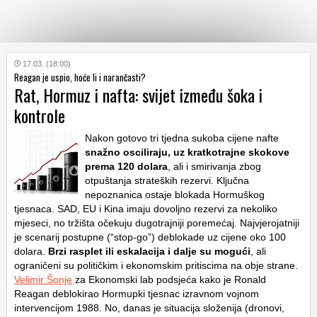
KATEGORIJE
17.03. (18:00)
Reagan je uspio, hoće li i narančasti?
Rat, Hormuz i nafta: svijet između šoka i
HRVATSKI
kontrole
WEB
Nakon gotovo tri tjedna sukoba cijene nafte
snažno osciliraju, uz kratkotrajne skokove
prema 120 dolara
, ali i smirivanja zbog
otpuštanja strateških rezervi. Ključna
nepoznanica ostaje blokada Hormuškog
tjesnaca. SAD, EU i Kina imaju dovoljno rezervi za nekoliko
mjeseci, no tržišta očekuju dugotrajniji poremećaj. Najvjerojatniji
je scenarij postupne (“stop-go”) deblokade uz cijene oko 100
dolara.
Brzi rasplet ili eskalacija i dalje su mogući
, ali
ograničeni su političkim i ekonomskim pritiscima na obje strane.
Velimir Šonje
za Ekonomski lab podsjeća kako je Ronald
Reagan deblokirao Hormupki tjesnac izravnom vojnom
intervencijom 1988. No, danas je situacija složenija (dronovi,