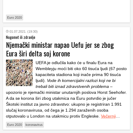
Euro 2020
01.07.2021. (19:30)
Nogomet ili zdravlje
Njemački ministar napao Uefu jer se zbog
Eura širi delta soj korone
UEFA je odlučila kako će u finalu Eura na
Wembleyju moći biti oko 60 tisuća ljudi (67 posto
kapaciteta stadiona koji inače prima 90 tisuća
ljudi).
Vode ih komercijalni razlozi koji ne bi
trebali biti iznad zdravstvenih problema
–
upozorio je njemački ministar unutarnjih poslova Horst Seehofer.
A da se korona širi zbog utakmica na Euru potvrdio je jučer
Škotski institut za javno zdravstvo: ukupno je registriran 1.991
slučaj koronavirusa, od čega je 1.294 zaraženih osoba
otputovalo u London na utakmicu protiv Engleske.
Večernji
…
Euro 2020
koronavirus