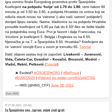
igra osminu finala Europskog prvenstva protiv Španjolske.
Koeficijent
na pobjedu ‘furije’ od 1.70 do 1.80
, remi nakon 90
minuta je od 3.50 do 3.80, a pobjeda Hrvatske će onima koji se
odluče staviti novac na ‘vatrene’ (i ako naši ‘vatreni’ pobijede!)
donijeti lijepu zaradu. Naime, kladionice su na pobjedu Hrvatske
ponudile koeficijent od 5.80 pa čak do 6.50! Ako se želite kladiti
na pobjednika ovog Eura. Prvi je favorit i dalje Francuska, na
‘tricolore’ je koeficijent 5. Belgija i Engleska su na 6.50,
Njemačka je na 7, a Španjolska 8.50. Hrvatska? Koeficijent da
će ‘vatreni’ osvojiti Euro u ovom je trenutku 65.
Tportal
Dalić objavio sastav koji će započeti:
Livaković – Juranović,
Vida, Ćaleta-Car, Gvardiol – Kovačić, Brozović, Modrić –
Vlašić, Rebić, Petković
(
Tportal
)
🔥 Excited?
#CROESP
#CRO
|
#BeProud
|
#EURO2020
|
#Vatreni
pic.twitter.com/lOZpN3Tj5D
— HNS (@HNS_CFF)
June 28, 2021
Euro 2020
27.06.2021. (20:00)
Sa Španjolcima smo, zapravo, uvijek znali igrati