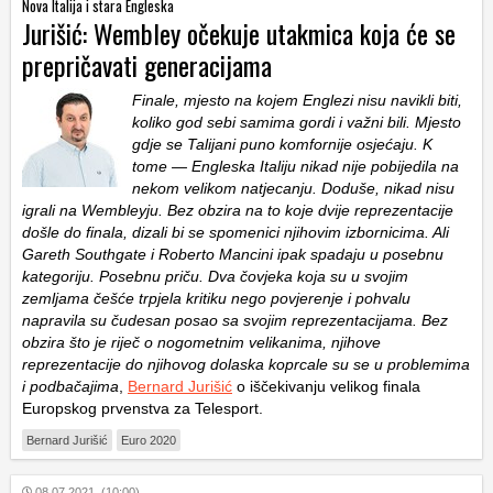
Nova Italija i stara Engleska
Jurišić: Wembley očekuje utakmica koja će se
prepričavati generacijama
Finale, mjesto na kojem Englezi nisu navikli biti,
koliko god sebi samima gordi i važni bili. Mjesto
gdje se Talijani puno komfornije osjećaju. K
tome — Engleska Italiju nikad nije pobijedila na
nekom velikom natjecanju. Doduše, nikad nisu
igrali na Wembleyju. Bez obzira na to koje dvije reprezentacije
došle do finala, dizali bi se spomenici njihovim izbornicima. Ali
Gareth Southgate i Roberto Mancini ipak spadaju u posebnu
kategoriju. Posebnu priču. Dva čovjeka koja su u svojim
zemljama češće trpjela kritiku nego povjerenje i pohvalu
napravila su čudesan posao sa svojim reprezentacijama. Bez
obzira što je riječ o nogometnim velikanima, njihove
reprezentacije do njihovog dolaska koprcale su se u problemima
i podbačajima
,
Bernard Jurišić
o iščekivanju velikog finala
Europskog prvenstva za Telesport.
Bernard Jurišić
Euro 2020
08.07.2021. (10:00)