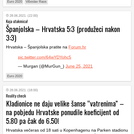
Euro 2020
Višeslav Raos
28.06.2021. (22:00)
Koja utakmica!
Španjolska – Hrvatska 5:3 (produžeci nakon
3:3)
Hrvatska – Španjolska pratite na
Forum.hr
pic.twitter.com/64wYDYohc5
— Murgan (@MurGun_)
June 25, 2021
Euro 2020
28.06.2021. (18:00)
Reality check
Kladionice ne daju velike šanse “vatrenima” –
na pobjedu Hrvatske ponudile koeficijent od
5.80 pa čak do 6.50!
Hrvatska večeras od 18 sati u Kopenhagenu na Parken stadionu