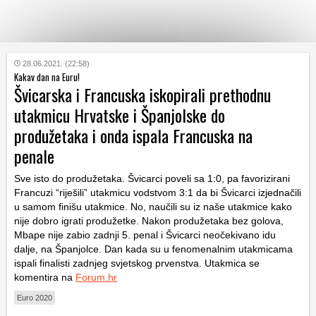
KATEGORIJE
28.06.2021. (22:58)
Kakav dan na Euru!
Švicarska i Francuska iskopirali prethodnu
HRVATSKI
utakmicu Hrvatske i Španjolske do
WEB
produžetaka i onda ispala Francuska na
penale
Sve isto do produžetaka. Švicarci poveli sa 1:0, pa favorizirani
Francuzi “riješili” utakmicu vodstvom 3:1 da bi Švicarci izjednačili
u samom finišu utakmice. No, naučili su iz naše utakmice kako
nije dobro igrati produžetke. Nakon produžetaka bez golova,
Mbape nije zabio zadnji 5. penal i Švicarci neočekivano idu
dalje, na Španjolce. Dan kada su u fenomenalnim utakmicama
ispali finalisti zadnjeg svjetskog prvenstva. Utakmica se
komentira na
Forum.hr
Euro 2020