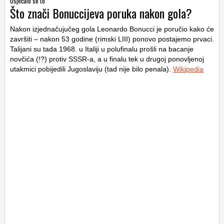
Osjećalo se to
Što znači Bonuccijeva poruka nakon gola?
Nakon izjednačujučeg gola Leonardo Bonucci je poručio kako će
završiti – nakon 53 godine (rimski LIII) ponovo postajemo prvaci.
Talijani su tada 1968. u Italiji u polufinalu prošli na bacanje
novčića (!?) protiv SSSR-a, a u finalu tek u drugoj ponovljenoj
utakmici pobijedili Jugoslaviju (tad nije bilo penala).
Wikipedia