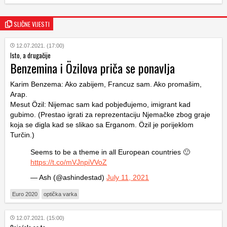
SLIČNE VIJESTI
12.07.2021. (17:00)
Isto, a drugačije
Benzemina i Özilova priča se ponavlja
Karim Benzema: Ako zabijem, Francuz sam. Ako promašim,
Arap.
Mesut Özil: Nijemac sam kad pobjeđujemo, imigrant kad
gubimo. (Prestao igrati za reprezentaciju Njemačke zbog graje
koja se digla kad se slikao sa Erganom. Özil je porijeklom
Turčin.)
Seems to be a theme in all European countries 🙂
https://t.co/mVJnpiVVoZ
— Ash (@ashindestad)
July 11, 2021
Euro 2020
optička varka
12.07.2021. (15:00)