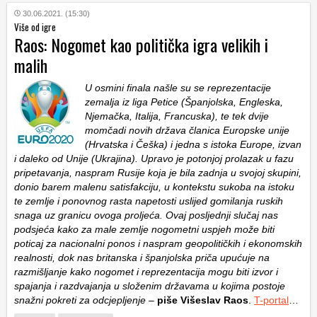
30.06.2021. (15:30)
Više od igre
Raos: Nogomet kao politička igra velikih i
malih
U osmini finala našle su se reprezentacije
zemalja iz liga Petice (Španjolska, Engleska,
Njemačka, Italija, Francuska), te tek dvije
momčadi novih država članica Europske unije
(Hrvatska i Češka) i jedna s istoka Europe, izvan
i daleko od Unije (Ukrajina). Upravo je potonjoj prolazak u fazu
pripetavanja, naspram Rusije koja je bila zadnja u svojoj skupini,
donio barem malenu satisfakciju, u kontekstu sukoba na istoku
te zemlje i ponovnog rasta napetosti uslijed gomilanja ruskih
snaga uz granicu ovoga proljeća. Ovaj posljednji slučaj nas
podsjeća kako za male zemlje nogometni uspjeh može biti
poticaj za nacionalni ponos i naspram geopolitičkih i ekonomskih
realnosti, dok nas britanska i španjolska priča upućuje na
razmišljanje kako nogomet i reprezentacija mogu biti izvor i
spajanja i razdvajanja u složenim državama u kojima postoje
snažni pokreti za odcjepljenje
–
piše Višeslav Raos
.
T-portal
…