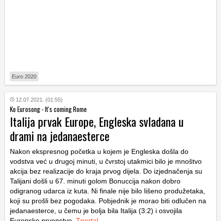
Euro 2020
12.07.2021. (01:55)
Ko Eurosong - It's coming Rome
Italija prvak Europe, Engleska svladana u
drami na jedanaesterce
Nakon ekspresnog početka u kojem je Engleska došla do
vodstva već u drugoj minuti, u čvrstoj utakmici bilo je mnoštvo
akcija bez realizacije do kraja prvog dijela. Do izjednačenja su
Talijani došli u 67. minuti golom Bonuccija nakon dobro
odigranog udarca iz kuta. Ni finale nije bilo lišeno produžetaka,
koji su prošli bez pogodaka. Pobjednik je morao biti odlučen na
jedanaesterce, u čemu je bolja bila Italija (3:2) i osvojila
Europsko prvenstvo.
Tportal