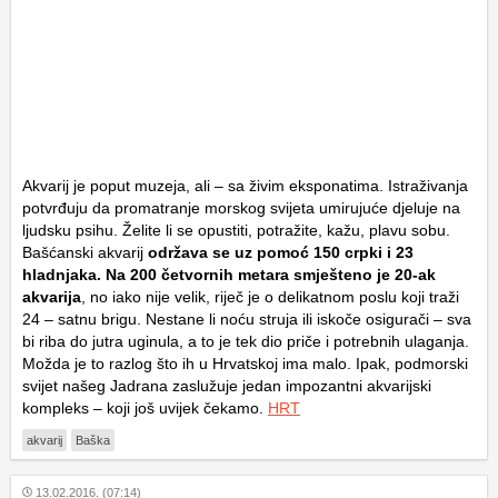
Akvarij je poput muzeja, ali – sa živim eksponatima. Istraživanja
potvrđuju da promatranje morskog svijeta umirujuće djeluje na
ljudsku psihu. Želite li se opustiti, potražite, kažu, plavu sobu.
Bašćanski akvarij
održava se uz pomoć 150 crpki i 23
hladnjaka. Na 200 četvornih metara smješteno je 20-ak
akvarija
, no iako nije velik, riječ je o delikatnom poslu koji traži
24 – satnu brigu. Nestane li noću struja ili iskoče osigurači – sva
bi riba do jutra uginula, a to je tek dio priče i potrebnih ulaganja.
Možda je to razlog što ih u Hrvatskoj ima malo. Ipak, podmorski
svijet našeg Jadrana zaslužuje jedan impozantni akvarijski
kompleks – koji još uvijek čekamo.
HRT
akvarij
Baška
13.02.2016. (07:14)