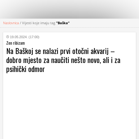
Naslovnica
/
Vijesti koje imaju tag
"Baška"
KATEGORIJE
19.05.2024. (17:00)
Zen ribizam
HRVATSKI
Na Baškoj se nalazi prvi otočni akvarij –
WEB
dobro mjesto za naučiti nešto novo, ali i za
psihički odmor