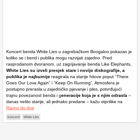
Koncert benda
White Lies
u zagrebačkom
Boogaloo
pokazao je
koliko se i bend i publika mogu razvijati zajedno. Pred
rasprodanom dvoranom, uz zagrijavanje benda
Like Elephants
,
White Lies su izveli presjek stare i novije diskografije, a
publika je najburnije
reagirala na starije hitove poput “There
Goes Our Love Again” i “Keep On Running”. Atmosfera je
postupno prerasla u zajedničko pjevanje i ples, potvrđujući
trajnu povezanost benda i g
eneracije koja je s njim odrasla
–
danas nešto starije, ali jednako predane – kažu otprilike na
Ravno do dna
koncerti
White Lies