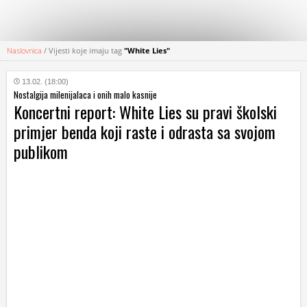
Naslovnica
/
Vijesti koje imaju tag
"White Lies"
KATEGORIJE
13.02. (18:00)
Nostalgija milenijalaca i onih malo kasnije
HRVATSKI
Koncertni report: White Lies su pravi školski
WEB
primjer benda koji raste i odrasta sa svojom
publikom