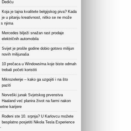
Dediću
Koja je tajna kvalitete belgijskog piva? Kada
je u pitanju kreativnost, nitko se ne može
i s njima
Mercedes bilježi snažan rast prodaje
električnih automobila
Svijet je prošle godine dobio gotovo milijun
novih milijunaša
10 prečaca u Windowsima koje biste odmah
trebali početi koristiti
Mikrozelenje – kako ga uzgojiti i na što
paziti
Norveški junak Svjetskog prvenstva
Haaland već planira život na farmi nakon
etne karijere
Rođeni ste 10. srpnja? U Karlovcu možete
besplatno posjetiti Nikola Tesla Experience
r