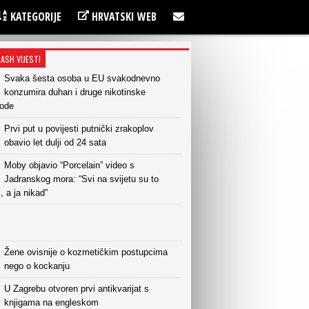
KATEGORIJE
HRVATSKI WEB
LASH VIJESTI
Svaka šesta osoba u EU svakodnevno
konzumira duhan i druge nikotinske
vode
Prvi put u povijesti putnički zrakoplov
obavio let dulji od 24 sata
Moby objavio “Porcelain” video s
Jadranskog mora: “Svi na svijetu su to
i, a ja nikad”
Žene ovisnije o kozmetičkim postupcima
nego o kockanju
U Zagrebu otvoren prvi antikvarijat s
knjigama na engleskom