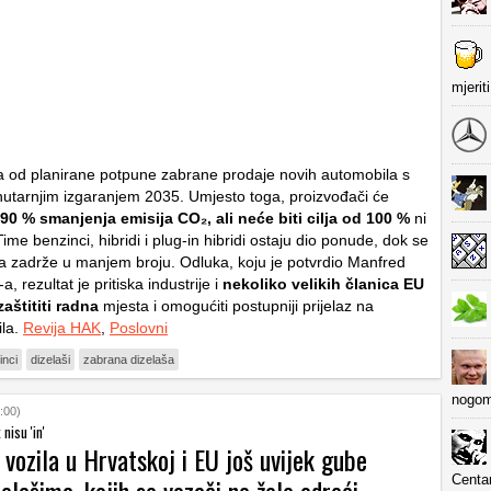
mjerit
a od planirane potpune zabrane prodaje novih automobila s
utarnjim izgaranjem 2035. Umjesto toga, proizvođači će
90 % smanjenja emisija CO₂, ali neće biti cilja od 100 %
ni
me benzinci, hibridi i plug-in hibridi ostaju dio ponude, dok se
a zadrže u manjem broju. Odluka, koju je potvrdio Manfred
 rezultat je pritiska industrije i
nekoliko velikih članica EU
zaštititi radna
mjesta i omogućiti postupniji prijelaz na
ila.
Revija HAK
,
Poslovni
inci
dizelaši
zabrana dizelaša
nogom
:00)
 nisu 'in'
 vozila u Hrvatskoj i EU još uvijek gube
Centa