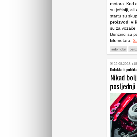
motora. Kod a
su jeftiniji, 
startu su skupl
proizvodi viš
su za vozače k
Benzinci su pa
kilometara.
Sa
automobili
benz
22.08.2023. (18
Dotukla ih politik
Nikad bolj
posljednji