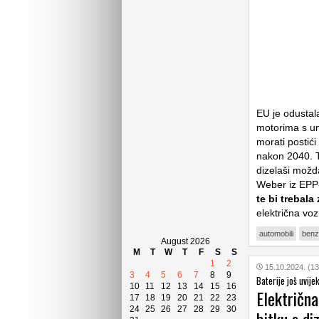
EU je odustal
motorima s un
morati postići
nakon 2040. Ti
dizelaši možd
Weber iz EPP-a,
te bi trebala 
električna voz
automobili
benz
August 2026
M
T
W
T
F
S
S
1
2
15.10.2024. (13
3
4
5
6
7
8
9
Baterije još uvijek
10
11
12
13
14
15
16
Električna
17
18
19
20
21
22
23
24
25
26
27
28
29
30