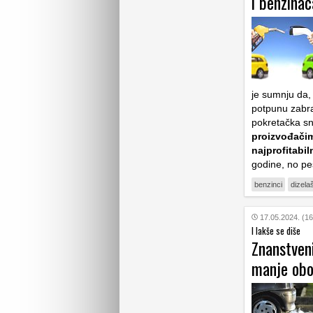
i benzinac
je sumnju da, 
potpunu zabra
pokretačka sn
proizvođačim
najprofitabil
godine, no p
benzinci
dizelaš
17.05.2024. (16
I lakše se diše
Znanstveni
manje obo