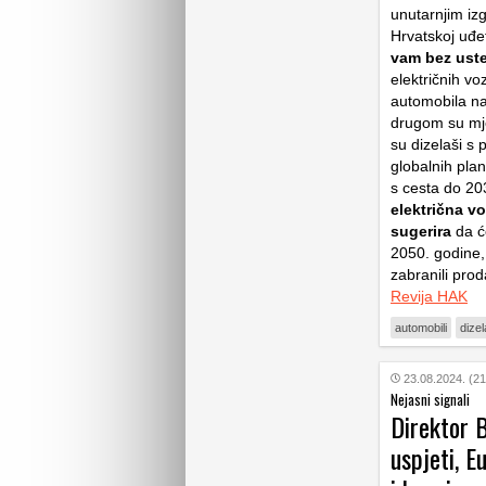
unutarnjim iz
Hrvatskoj uđe
vam bez uste
električnih vo
automobila na
drugom su mje
su dizelaši s p
globalnih pla
s cesta do 203
električna vo
sugerira
da ć
2050. godine, 
zabranili prod
Revija HAK
automobili
dizel
23.08.2024. (21
Nejasni signali
Direktor 
uspjeti, E