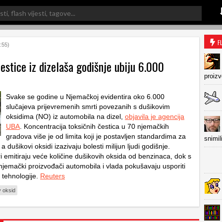
F
:55)
estice iz dizelaša godišnje ubiju 6.000
proiz
Svake se godine u Njemačkoj evidentira oko 6.000
slučajeva prijevremenih smrti povezanih s dušikovim
oksidima (NO) iz automobila na dizel,
objavila je agencija
UBA
. Koncentracija toksičnih čestica u 70 njemačkih
gradova više je od limita koji je postavljen standardima za
snimil
a dušikovi oksidi izazivaju bolesti milijun ljudi godišnje.
i emitiraju veće količine dušikovih oksida od benzinaca, dok s
njemački proizvođači automobila i vlada pokušavaju usporiti
 tehnologije.
Reuters
v oksid