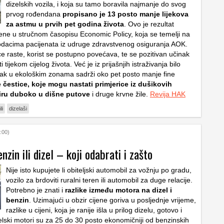
dizelskih vozila, i koja su tamo boravila najmanje do svog
prvog rođendana
propisano je 13 posto manje lijekova
za astmu u prvih pet godina života
. Ovo je rezultat
ljene u stručnom časopisu Economic Policy, koja se temelji na
dacima pacijenata iz udruge zdravstvenog osiguranja AOK.
e raste, korist se postupno povećava, te se pozitivan učinak
tijekom cijelog života. Već je iz prijašnjih istraživanja bilo
ak u ekološkim zonama sadrži oko pet posto manje fine
e čestice, koje mogu nastati primjerice iz dušikovih
iru duboko u dišne putove
i druge krvne žile.
Revija HAK
li
dizelaši
:00)
nzin ili dizel – koji odabrati i zašto
Nije isto kupujete li obiteljski automobil za vožnju po gradu,
vozilo za brdoviti ruralni teren ili automobil za duge relacije.
Potrebno je znati i
razlike između motora na dizel i
benzin
. Uzimajući u obzir cijene goriva u posljednje vrijeme,
razlike u cijeni, koja je ranije išla u prilog dizelu, gotovo i
lski motori su za 25 do 30 posto ekonomičniji od benzinskih