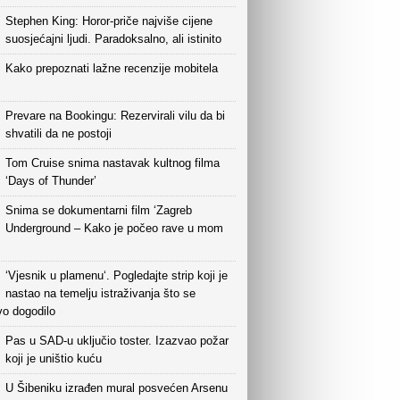
Stephen King: Horor-priče najviše cijene
suosjećajni ljudi. Paradoksalno, ali istinito
Kako prepoznati lažne recenzije mobitela
Prevare na Bookingu: Rezervirali vilu da bi
shvatili da ne postoji
Tom Cruise snima nastavak kultnog filma
‘Days of Thunder’
Snima se dokumentarni film ‘Zagreb
Underground – Kako je počeo rave u mom
‘Vjesnik u plamenu‘. Pogledajte strip koji je
nastao na temelju istraživanja što se
vo dogodilo
Pas u SAD-u uključio toster. Izazvao požar
koji je uništio kuću
U Šibeniku izrađen mural posvećen Arsenu