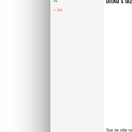
bitku s di
31
« Jul
Sve se više n