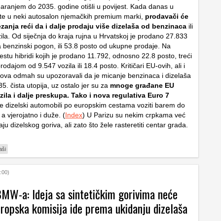
garanjem do 2035. godine otišli u povijest. Kada danas u
te u neki autosalon njemačkih premium marki,
prodavači će
zanja reći da i dalje prodaju više dizelaša od benzinaca
ili
zila. Od siječnja do kraja rujna u Hrvatskoj je prodano 27.833
 benzinski pogon, ili 53.8 posto od ukupne prodaje. Na
stu hibridi kojih je prodano 11.792, odnosno 22.8 posto, treći
rodajom od 9.547 vozila ili 18.4 posto. Kritičari EU-ovih, ali i
nova odmah su upozoravali da je micanje benzinaca i dizelaša
5. čista utopija, uz ostalo jer su za
mnoge građane EU
zila i dalje preskupa. Tako i nova regulativa Euro 7
e dizelski automobili po europskim cestama voziti barem do
a vjerojatno i duže. (
Index
) U Parizu su nekim crpkama već
aju dizelskog goriva, ali zato što žele rasteretiti centar grada.
aši
:00)
BMW-a: Ideja sa sintetičkim gorivima neće
uropska komisija ide prema ukidanju dizelaša