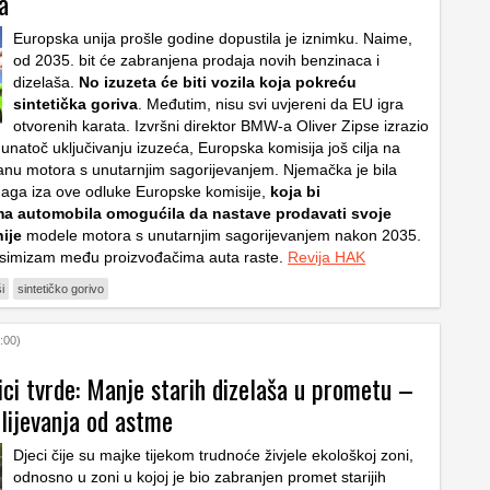
a
Europska unija prošle godine dopustila je iznimku. Naime,
od 2035. bit će zabranjena prodaja novih benzinaca i
dizelaša.
No izuzeta će biti vozila koja pokreću
sintetička goriva
. Međutim, nisu svi uvjereni da EU igra
otvorenih karata. Izvršni direktor BMW-a Oliver Zipse izrazio
unatoč uključivanju izuzeća, Europska komisija još cilja na
nu motora s unutarnjim sagorijevanjem. Njemačka je bila
aga iza ove odluke Europske komisije,
koja bi
a automobila omogućila da nastave prodavati svoje
nije
modele motora s unutarnjim sagorijevanjem nakon 2035.
esimizam među proizvođačima auta raste.
Revija HAK
i
sintetičko gorivo
:00)
ci tvrde: Manje starih dizelaša u prometu –
lijevanja od astme
Djeci čije su majke tijekom trudnoće živjele ekološkoj zoni,
odnosno u zoni u kojoj je bio zabranjen promet starijih