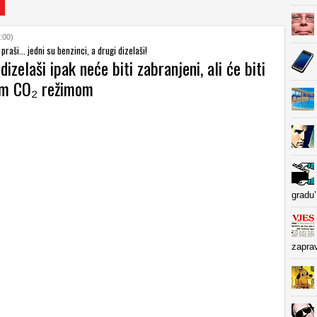
:00)
 praši... jedni su benzinci, a drugi dizelaši!
dizelaši ipak neće biti zabranjeni, ali će biti
im CO₂ režimom
gradu’
zapra