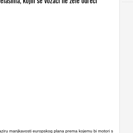
zelašima, kojih se vozači ne žele odreći
aziru manjkavosti europskog plana prema kojemu bi motori s