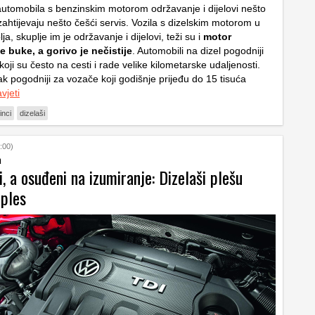
utomobila s benzinskim motorom održavanje i dijelovi nešto
ali zahtijevaju nešto češći servis. Vozila s dizelskim motorom u
ja, skuplje im je održavanje i dijelovi, teži su i
motor
e buke, a gorivo je nečistije
. Automobili na dizel pogodniji
oji su često na cesti i rade velike kilometarske udaljenosti.
k pogodniji za vozače koji godišnje prijeđu do 15 tisuća
vjeti
inci
dizelaši
:00)
a
i, a osuđeni na izumiranje: Dizelaši plešu
 ples