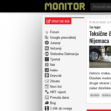
Search
for:
HRVATSKI WEB
09.03.2018. (17
Tox-logor
Toksične č
Forum
Google prevoditelj
Nijemaca
Jutarnji
Večernji
Slobodna Dalmacija
Tportal
Net
Index
čistoću zraka, 
Dnevnik
Dizelski motor
24sata
druge strane 
Novi list
zalaz dizelske
HRT vijesti
dizelaši
dušiko
Ponuda dana
Bug
1 klik do svega