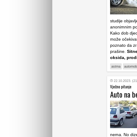
studije objav
anonimnim po
Kako dob djec
može očekivati 
poznato da zr
prašine.
Sitn
oksida, prod
astma
automobi
22.10.2023. (21
Vječno pitanje
Auto na be
nema. No dize