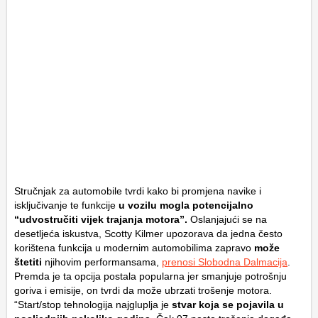
Stručnjak za automobile tvrdi kako bi promjena navike i
isključivanje te funkcije
u vozilu mogla potencijalno
“udvostručiti vijek trajanja motora”.
Oslanjajući se na
desetljeća iskustva, Scotty Kilmer upozorava da jedna često
korištena funkcija u modernim automobilima zapravo
može
štetiti
njihovim performansama,
prenosi Slobodna Dalmacija
.
Premda je ta opcija postala popularna jer smanjuje potrošnju
goriva i emisije, on tvrdi da može ubrzati trošenje motora.
“Start/stop tehnologija najgluplja je
stvar koja se pojavila u