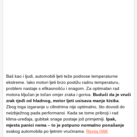
Baš kao i ljudi, automobili ljeti teže podnose temperaturne
ekstreme. Iako motori ljeti brzo postižu radnu temperaturu,
problem nastaje s efikasnošću i snagom. Za optimalan rad
motora ključan je točan omjer zraka i goriva.
Budući da je vrući
zrak rjeđi od hladnog, motor ljeti usisava manje kisika
.
Zbog toga izgaranje u cilindrima nije optimalno, što dovodi do
neizbježnog pada performansi. Kada se tome pribroji i rad
klima-uređaja, gubitak snage postaje još primjetniji.
Ipak,
mjesta panici nema – to je potpuno normalno ponašanje
svakog automobila po ljetnim vrućinama.
Revija HAK