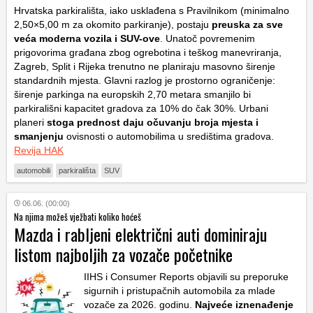
Hrvatska parkirališta, iako usklađena s Pravilnikom (minimalno
2
,
50
×
5
,
00
m
za okomito parkiranje), postaju
preuska za sve
veća moderna vozila i SUV-ove
. Unatoč povremenim
prigovorima građana zbog ogrebotina i teškog manevriranja,
Zagreb, Split i Rijeka trenutno ne planiraju masovno širenje
standardnih mjesta. Glavni razlog je prostorno ograničenje:
širenje parkinga na europskih 2,70 metara smanjilo bi
parkirališni kapacitet gradova za 10% do čak 30%. Urbani
planeri
stoga prednost daju očuvanju broja mjesta i
smanjenju
ovisnosti o automobilima u središtima gradova.
Revija HAK
automobili
parkirališta
SUV
06.06. (00:00)
Na njima možeš vježbati koliko hoćeš
Mazda i rabljeni električni auti dominiraju
listom najboljih za vozače početnike
IIHS i Consumer Reports objavili su preporuke
sigurnih i pristupačnih automobila za mlade
vozače za 2026. godinu.
Najveće iznenađenje