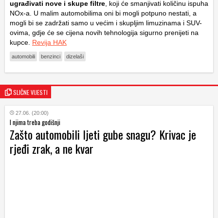
ugrađivati nove i skupe filtre
, koji će smanjivati količinu ispuha
NOx-a. U malim automobilima oni bi mogli potpuno nestati, a
mogli bi se zadržati samo u većim i skupljim limuzinama i SUV-
ovima, gdje će se cijena novih tehnologija sigurno prenijeti na
kupce.
Revija HAK
automobili
benzinci
dizelaši
SLIČNE VIJESTI
27.06. (20:00)
I njima treba godišnji
Zašto automobili ljeti gube snagu? Krivac je
rjeđi zrak, a ne kvar