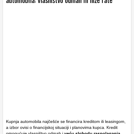
Kupnja automobila najčešće se financira kreditom ili leasingom,
a izbor ovisi o financijskoj situaciji i planovima kupca. Kredit
omogućuje vlasništvo odmah i
veću slobodu raspolaganja