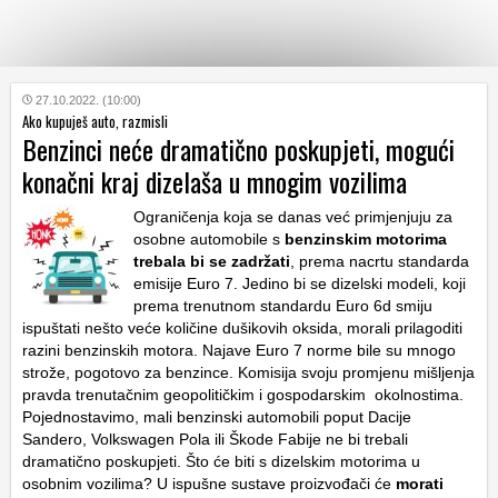
KATEGORIJE
27.10.2022. (10:00)
Ako kupuješ auto, razmisli
Benzinci neće dramatično poskupjeti, mogući
HRVATSKI
konačni kraj dizelaša u mnogim vozilima
WEB
Ograničenja koja se danas već primjenjuju za
osobne automobile s
benzinskim motorima
trebala bi se zadržati
, prema nacrtu standarda
emisije Euro 7. Jedino bi se dizelski modeli, koji
prema trenutnom standardu Euro 6d smiju
ispuštati nešto veće količine dušikovih oksida, morali prilagoditi
razini benzinskih motora. Najave Euro 7 norme bile su mnogo
strože, pogotovo za benzince. Komisija svoju promjenu mišljenja
pravda trenutačnim geopolitičkim i gospodarskim okolnostima.
Pojednostavimo, mali benzinski automobili poput Dacije
Sandero, Volkswagen Pola ili Škode Fabije ne bi trebali
dramatično poskupjeti. Što će biti s dizelskim motorima u
osobnim vozilima? U ispušne sustave proizvođači će
morati