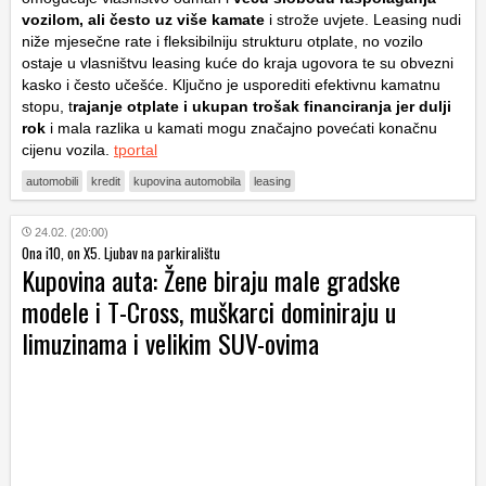
vozilom, ali često uz više kamate
i strože uvjete. Leasing nudi
niže mjesečne rate i fleksibilniju strukturu otplate, no vozilo
ostaje u vlasništvu leasing kuće do kraja ugovora te su obvezni
kasko i često učešće. Ključno je usporediti efektivnu kamatnu
stopu, t
rajanje otplate i ukupan trošak financiranja jer dulji
rok
i mala razlika u kamati mogu značajno povećati konačnu
cijenu vozila.
tportal
automobili
kredit
kupovina automobila
leasing
24.02. (20:00)
Ona i10, on X5. Ljubav na parkiralištu
Kupovina auta: Žene biraju male gradske
modele i T-Cross, muškarci dominiraju u
limuzinama i velikim SUV-ovima