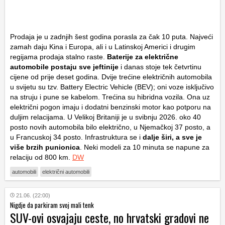
Prodaja je u zadnjih šest godina porasla za čak 10 puta. Najveći
zamah daju Kina i Europa, ali i u Latinskoj Americi i drugim
regijama prodaja stalno raste.
Baterije za električne
automobile postaju sve jeftinije
i danas stoje tek četvrtinu
cijene od prije deset godina. Dvije trećine električnih automobila
u svijetu su tzv. Battery Electric Vehicle (BEV); oni voze isključivo
na struju i pune se kabelom. Trećina su hibridna vozila. Ona uz
električni pogon imaju i dodatni benzinski motor kao potporu na
duljim relacijama. U Velikoj Britaniji je u svibnju 2026. oko 40
posto novih automobila bilo električno, u Njemačkoj 37 posto, a
u Francuskoj 34 posto. Infrastruktura se i
dalje širi, a sve je
više brzih punionica
. Neki modeli za 10 minuta se napune za
relaciju od 800 km.
DW
automobili
električni automobili
21.06. (22:00)
Nigdje da parkiram svoj mali tenk
SUV-ovi osvajaju ceste, no hrvatski gradovi ne