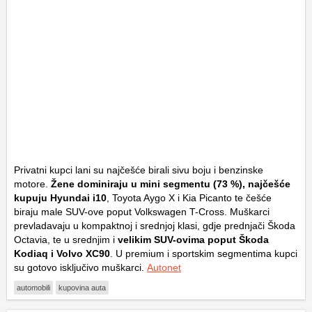
Privatni kupci lani su najčešće birali sivu boju i benzinske
motore.
Žene dominiraju u mini segmentu (73 %), najčešće
kupuju
Hyundai i10
,
Toyota Aygo X
i
Kia Picanto
te češće
biraju male SUV-ove poput
Volkswagen T-Cross
. Muškarci
prevladavaju u kompaktnoj i srednjoj klasi, gdje prednjači
Škoda
Octavia
, te u srednjim i
velikim SUV-ovima poput
Škoda
Kodiaq
i
Volvo XC90
. U premium i sportskim segmentima kupci
su gotovo isključivo muškarci.
Autonet
automobili
kupovina auta