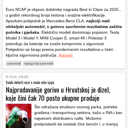
Euro NCAP je objavio dobitnike nagrada Best in Class za 2025.,
u godini rekordnog broja testova i snažne elektrifikacije.
Apsolutni pobjednik je Mercedes-Benz CLA,
najbolji mali
obiteljski automobil, s gotovo savršenim rezultatima zaštite
putnika i pješaka
. Električni modeli dominiraju popisom: Tesla
Model 3 i Model Y, MINI Cooper E, smart #5 i Polestar 3
potvrđuju da baterije ne znače kompromis u sigurnosti.
Pobjednici se biraju prema ponderiranim rezultatima u četiri
ključna sigurnosna područja.
Autonet
automobili
najsigurniji automobili
15.01. (09:00)
Svaki četvrti vozi s malo više sjaja
Najprodavanije gorivo u Hrvatskoj je dizel,
koje čini čak 70 posto ukupne prodaje
Što odražava strukturu voznog parka, potrebe
građana i transportnog sektora, kažu u INA-i kao
najvećem distributeru nafte. Možemo
pretpostaviti da ostatak čine benzin i, u manjoj