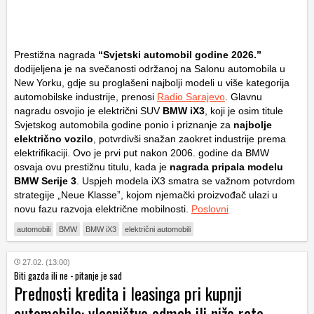
Prestižna nagrada
“Svjetski automobil godine 2026.”
dodijeljena je na svečanosti održanoj na Salonu automobila u
New Yorku, gdje su proglašeni najbolji modeli u više kategorija
automobilske industrije, prenosi
Radio Sarajevo
. Glavnu
nagradu osvojio je električni SUV
BMW iX3
, koji je osim titule
Svjetskog automobila godine ponio i priznanje za
najbolje
električno vozilo
, potvrdivši snažan zaokret industrije prema
elektrifikaciji. Ovo je prvi put nakon 2006. godine da BMW
osvaja ovu prestižnu titulu, kada je
nagrada pripala modelu
BMW Serije 3
. Uspjeh modela iX3 smatra se važnom potvrdom
strategije „Neue Klasse”, kojom njemački proizvođač ulazi u
novu fazu razvoja električne mobilnosti.
Poslovni
automobili
BMW
BMW iX3
električni automobili
27.02. (13:00)
Biti gazda ili ne - pitanje je sad
Prednosti kredita i leasinga pri kupnji
automobila: vlasništvo odmah ili niže rate