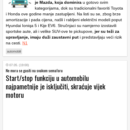
je Mazda, koja dominira
u gotovo svim
kategorijama, dok su tradicionalni favoriti Toyota
i Honda ove godine manje zastupljeni. Na listi su se, zbog brze
amortizacije i pada cijena, našli i rabljeni električni modeli poput
Hyundai Ioniqa 5 i Kije EV6. Stručnjaci su namjerno izostavili
sportske aute, ali i velike SUV-ove te pickupove,
jer su teži za
upravljanje, imaju duži zaustavni put
i predstavljaju veći rizik
na cesti.
N1
automobili
07.05. (19:00)
Ne mora se gasiti na svakom semaforu
Start/stop funkciju u automobilu
najpametnije je isključiti, skraćuje vijek
motoru