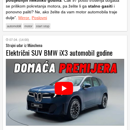
posljednjih nekoliko godina
. Čak 97 posto trošenja događa
se prilikom pokretanja motora, pa želite li ga
stalno gasiti
i
ponovno paliti? Ne, ako želite da vam motor automobila traje
dulje”.
Mirror
,
Poslovni
automobili
motor
start stop
07.04. (14:00)
Strujni udar iz Münchena
Električni SUV BMW iX3 automobil godine