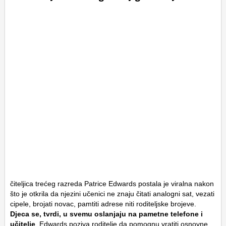
čiteljica trećeg razreda Patrice Edwards postala je viralna nakon
što je otkrila da njezini učenici ne znaju čitati analogni sat, vezati
cipele, brojati novac, pamtiti adrese niti roditeljske brojeve.
Djeca se, tvrdi, u svemu oslanjaju na pametne telefone i
učitelje
. Edwards poziva roditelje da pomognu vratiti osnovne