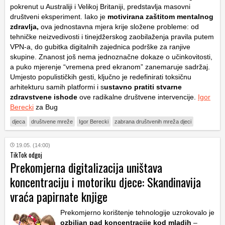
pokrenut u Australiji i Velikoj Britaniji, predstavlja masovni
društveni eksperiment. Iako je
motivirana zaštitom mentalnog
zdravlja,
ova jednostavna mjera krije složene probleme: od
tehničke neizvedivosti i tinejdžerskog zaobilaženja pravila putem
VPN-a, do gubitka digitalnih zajednica podrške za ranjive
skupine. Znanost još nema jednoznačne dokaze o učinkovitosti,
a puko mjerenje “vremena pred ekranom” zanemaruje sadržaj.
Umjesto populističkih gesti, ključno je redefinirati toksičnu
arhitekturu samih platformi i s
ustavno pratiti stvarne
zdravstvene ishode
ove radikalne društvene intervencije.
Igor
Berecki
za Bug
djeca
društvene mreže
Igor Berecki
zabrana društvenih mreža djeci
19.05. (14:00)
TikTok odgoj
Prekomjerna digitalizacija uništava
koncentraciju i motoriku djece: Skandinavija
vraća papirnate knjige
Prekomjerno korištenje tehnologije uzrokovalo je
ozbiljan pad koncentracije kod mladih
–