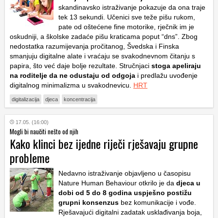
skandinavsko istraživanje pokazuje da ona traje
tek 13 sekundi. Učenici sve teže pišu rukom,
pate od oštećene fine motorike, rječnik im je
oskudniji, a školske zadaće pišu kraticama poput “dns”. Zbog
nedostatka razumijevanja pročitanog, Švedska i Finska
smanjuju digitalne alate i vraćaju se svakodnevnom čitanju s
papira, što već daje bolje rezultate. Stručnjaci
stoga apeliraju
na roditelje da ne odustaju od odgoja
i predlažu uvođenje
digitalnog minimalizma u svakodnevicu.
HRT
digitalizacija
djeca
koncentracija
17.05. (16:00)
Mogli bi naučiti nešto od njih
Kako klinci bez ijedne riječi rješavaju grupne
probleme
Nedavno istraživanje objavljeno u časopisu
Nature Human Behaviour
otkrilo je da
djeca u
dobi od 5 do 8 godina uspješno postižu
grupni konsenzus
bez komunikacije i vođe.
Rješavajući digitalni zadatak usklađivanja boja,