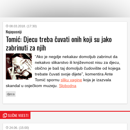
KATEGORIJE
08.03.2018. (17:30)
Najopasniji
Tomić: Djecu treba čuvati onih koji su jako
HRVATSKI
zabrinuti za njih
WEB
“Ako je negdje nekakav domoljub zabrinut da
nekakvo slikarstvo ili književnost nisu za djecu,
obično je baš taj domoljub čudovište od kojega
trebate čuvati svoje dijete”, komentira Ante
Tomić spornu
sliku vagine
koja je izazvala
skandal u osječkom muzeju.
Slobodna
djeca
SLIČNE VIJESTI
24.06. (15:00)