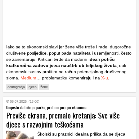
Iako se to ekonomski slavi jer žene više troše i rade, dugoročne
društvene posljedice, poput pada nataliteta i usamljenosti, često
se zanemaruju. Kritičari tvrde da moderni
ideali potiču
kratkoročna zadovoljstva nauštrb obiteljskog života
, dok
ekonomski sustav profitira na račun potencijalnog društvenog
sloma.
Medium
… problematiku komentiraju i na
X-u
.
demografija
djeca
žene
08.07.2025. (13:00)
Umjesto da trče po parku, prsti im jure po ekranima
Previše ekrana, premalo kretanja: Sve više
djece s razvojnim teškoćama
Školski su praznici idealna prilika da se djeca