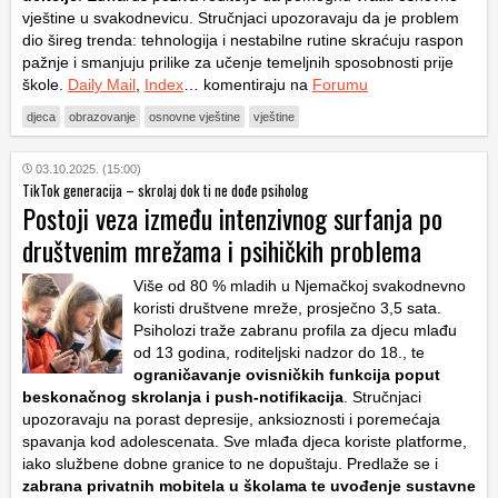
vještine u svakodnevicu. Stručnjaci upozoravaju da je problem
dio šireg trenda: tehnologija i nestabilne rutine skraćuju raspon
pažnje i smanjuju prilike za učenje temeljnih sposobnosti prije
škole.
Daily Mail
,
Index
… komentiraju na
Forumu
djeca
obrazovanje
osnovne vještine
vještine
03.10.2025. (15:00)
TikTok generacija – skrolaj dok ti ne dođe psiholog
Postoji veza između intenzivnog surfanja po
društvenim mrežama i psihičkih problema
Više od 80 % mladih u Njemačkoj svakodnevno
koristi društvene mreže, prosječno 3,5 sata.
Psiholozi traže zabranu profila za djecu mlađu
od 13 godina, roditeljski nadzor do 18., te
ograničavanje ovisničkih funkcija poput
beskonačnog skrolanja i push-notifikacija
. Stručnjaci
upozoravaju na porast depresije, anksioznosti i poremećaja
spavanja kod adolescenata. Sve mlađa djeca koriste platforme,
iako službene dobne granice to ne dopuštaju. Predlaže se i
zabrana privatnih mobitela u školama te uvođenje sustavne