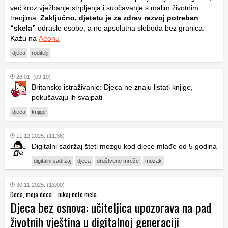
već kroz vježbanje strpljenja i suočavanje s malim životnim
trenjima.
Zaključno, djetetu je za zdrav razvoj potreban
“skela”
odrasle osobe, a ne apsolutna sloboda bez granica.
Kažu na
Aeonu
djeca
roditelji
26.01. (09:19)
Britansko istraživanje: Djeca ne znaju listati knjige,
pokušavaju ih svajpati
djeca
knjige
11.12.2025. (11:36)
Digitalni sadržaj šteti mozgu kod djece mlađe od 5 godina
digitalni sadržaj
djeca
društvene mreže
mozak
30.11.2025. (13:00)
Deca, moja deca... nikaj nete mela...
Djeca bez osnova: učiteljica upozorava na pad
životnih vještina u digitalnoj generaciji