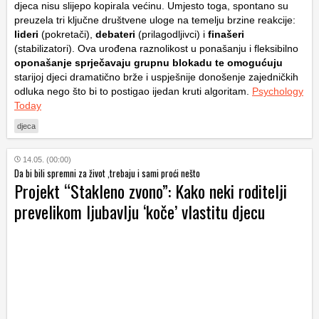
djeca nisu slijepo kopirala većinu. Umjesto toga, spontano su
preuzela tri ključne društvene uloge na temelju brzine reakcije:
lideri
(pokretači),
debateri
(prilagodljivci) i
finašeri
(stabilizatori). Ova urođena raznolikost u ponašanju i fleksibilno
oponašanje sprječavaju grupnu blokadu te omogućuju
starijoj djeci dramatično brže i uspješnije donošenje zajedničkih
odluka nego što bi to postigao ijedan kruti algoritam.
Psychology
Today
djeca
14.05. (00:00)
Da bi bili spremni za život ,trebaju i sami proći nešto
Projekt “Stakleno zvono”: Kako neki roditelji
prevelikom ljubavlju ‘koče’ vlastitu djecu