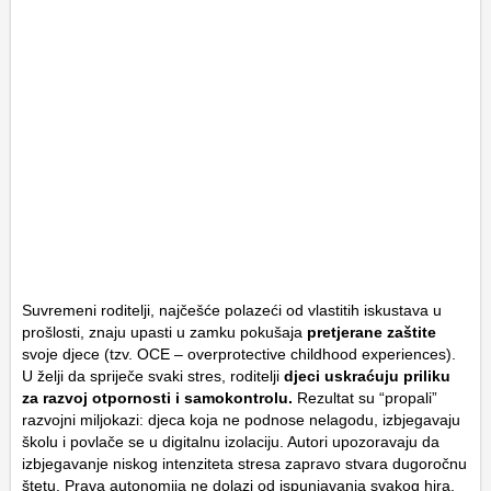
Suvremeni roditelji, najčešće polazeći od vlastitih iskustava u
prošlosti, znaju upasti u zamku pokušaja
pretjerane zaštite
svoje djece (tzv. OCE –
overprotective childhood experiences
).
U želji da spriječe svaki stres, roditelji
djeci uskraćuju priliku
za razvoj otpornosti i samokontrolu.
Rezultat su “propali”
razvojni miljokazi: djeca koja ne podnose nelagodu, izbjegavaju
školu i povlače se u digitalnu izolaciju. Autori upozoravaju da
izbjegavanje niskog intenziteta stresa zapravo stvara dugoročnu
štetu. Prava autonomija ne dolazi od ispunjavanja svakog hira,