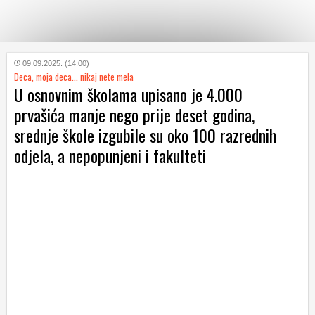
KATEGORIJE
09.09.2025. (14:00)
Deca, moja deca... nikaj nete mela
U osnovnim školama upisano je 4.000
HRVATSKI
prvašića manje nego prije deset godina,
WEB
srednje škole izgubile su oko 100 razrednih
odjela, a nepopunjeni i fakulteti