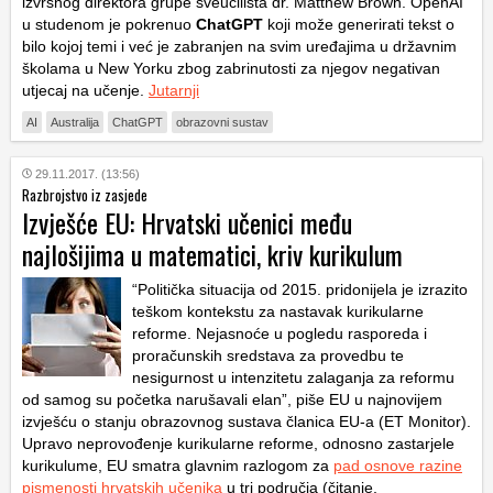
izvršnog direktora grupe sveučilišta dr. Matthew Brown. OpenAI
u studenom je pokrenuo
ChatGPT
koji može generirati tekst o
bilo kojoj temi i već je zabranjen na svim uređajima u državnim
školama u New Yorku zbog zabrinutosti za njegov negativan
utjecaj na učenje.
Jutarnji
AI
Australija
ChatGPT
obrazovni sustav
29.11.2017. (13:56)
Razbrojstvo iz zasjede
Izvješće EU: Hrvatski učenici među
najlošijima u matematici, kriv kurikulum
“Politička situacija od 2015. pridonijela je izrazito
teškom kontekstu za nastavak kurikularne
reforme. Nejasnoće u pogledu rasporeda i
proračunskih sredstava za provedbu te
nesigurnost u intenzitetu zalaganja za reformu
od samog su početka narušavali elan”, piše EU u najnovijem
izvješću o stanju obrazovnog sustava članica EU-a (ET Monitor).
Upravo neprovođenje kurikularne reforme, odnosno zastarjele
kurikulume, EU smatra glavnim razlogom za
pad osnove razine
pismenosti hrvatskih učenika
u tri područja (čitanje,