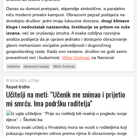
Danas su domovi pretrpani, stipendije simbolične, a paralelno
niču moderni privatni kampusi. Obrazovni pejzaž podsjeća na
dvoslojno društvo: jedni imaju luksuzne dvorane,
drugi klimave
klupe i nedostatak nastavnika. Institucije se pritom ne ruše
izvana
, već se urušavaju iznutra. A svaka ozbiljna razvojna
analiza podsjeća da je upravo jednako i dostupno obrazovanje
glavni mehanizam socijalne pokretljivosti i dugoročnog
gospodarskog rasta. Kada ono nestane, društvo ne gubi samo
pravednost već i budućnost.
Viktor Gotovac
za Nacional
kolumne
obrazovni sustav
Viktor Gotovac
30.04.2023. (17:00)
Raspad društva
Učitelji na meti: “Učenik me snimao i prijetio
mi smrću. Ima podršku roditelja”
Gotovo svaki učitelj u Hrvatskoj mora se nositi s roditeljima koji
pokazuju neprimjeren odnos prema njima ili obrazovanju svoje