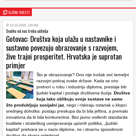
SLIČNE VIJESTI
10.10.2025. (20:00)
Svatko od nas treba učitelja
Gotovac: Društva koja ulažu u nastavnike i
sustavno povezuju obrazovanje s razvojem,
žive trajni prosperitet. Hrvatska je suprotan
primjer
Što je obrazovanje? Ono nije trošak već temeljni
razvojni poticaj svake države. Kada se ono
pretvori u robu i industriju diploma, prestaje biti
ljudski kapital i postaje društvena iluzija.
Društva
koja tako oblikuju svoje sustave ne samo
što produbljuju socijalni jaz
, nego i riskiraju ostanak u klopci
srednjeg dohotka: postaju preskupa da bi bila jeftina, a premalo
inovativna da bi bila konkurentna. Bez javno vođenih standarda
kvalitete i strateškog usmjeravanja upisnih politika, „ljudski
kapital“ pretvara se u naziv diplome, ne i stvarnu sposobnost
društva da stvara vrijednost.