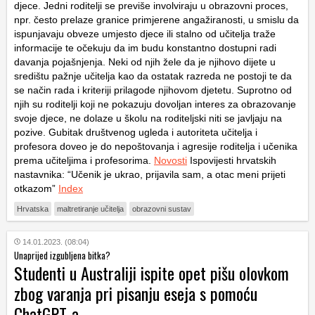
djece. Jedni roditelji se previše involviraju u obrazovni proces,
npr. često prelaze granice primjerene angažiranosti, u smislu da
ispunjavaju obveze umjesto djece ili stalno od učitelja traže
informacije te očekuju da im budu konstantno dostupni radi
davanja pojašnjenja. Neki od njih žele da je njihovo dijete u
središtu pažnje učitelja kao da ostatak razreda ne postoji te da
se način rada i kriteriji prilagode njihovom djetetu. Suprotno od
njih su roditelji koji ne pokazuju dovoljan interes za obrazovanje
svoje djece, ne dolaze u školu na roditeljski niti se javljaju na
pozive. Gubitak društvenog ugleda i autoriteta učitelja i
profesora doveo je do nepoštovanja i agresije roditelja i učenika
prema učiteljima i profesorima.
Novosti
Ispovijesti hrvatskih
nastavnika: “Učenik je ukrao, prijavila sam, a otac meni prijeti
otkazom”
Index
Hrvatska
maltretiranje učitelja
obrazovni sustav
14.01.2023. (08:04)
Unaprijed izgubljena bitka?
Studenti u Australiji ispite opet pišu olovkom
zbog varanja pri pisanju eseja s pomoću
ChatGPT-a