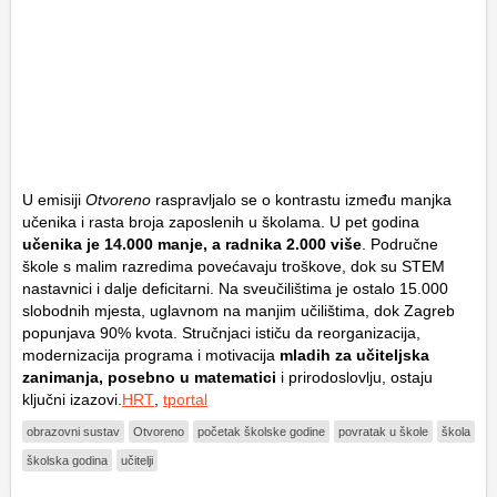
U emisiji
Otvoreno
raspravljalo se o kontrastu između manjka
učenika i rasta broja zaposlenih u školama. U pet godina
učenika je 14.000 manje, a radnika 2.000 više
. Područne
škole s malim razredima povećavaju troškove, dok su STEM
nastavnici i dalje deficitarni. Na sveučilištima je ostalo 15.000
slobodnih mjesta, uglavnom na manjim učilištima, dok Zagreb
popunjava 90% kvota. Stručnjaci ističu da reorganizacija,
modernizacija programa i motivacija
mladih za učiteljska
zanimanja, posebno u matematici
i prirodoslovlju, ostaju
ključni izazovi.
HRT
,
tportal
obrazovni sustav
Otvoreno
početak školske godine
povratak u škole
škola
školska godina
učitelji