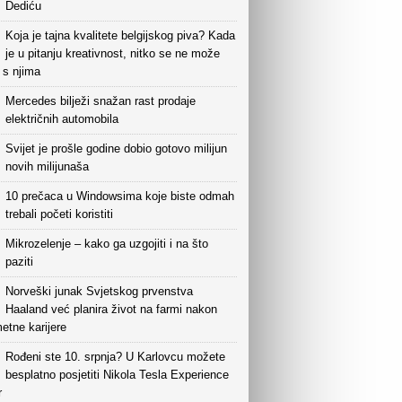
Dediću
Koja je tajna kvalitete belgijskog piva? Kada
je u pitanju kreativnost, nitko se ne može
i s njima
Mercedes bilježi snažan rast prodaje
električnih automobila
Svijet je prošle godine dobio gotovo milijun
novih milijunaša
10 prečaca u Windowsima koje biste odmah
trebali početi koristiti
Mikrozelenje – kako ga uzgojiti i na što
paziti
Norveški junak Svjetskog prvenstva
Haaland već planira život na farmi nakon
etne karijere
Rođeni ste 10. srpnja? U Karlovcu možete
besplatno posjetiti Nikola Tesla Experience
r