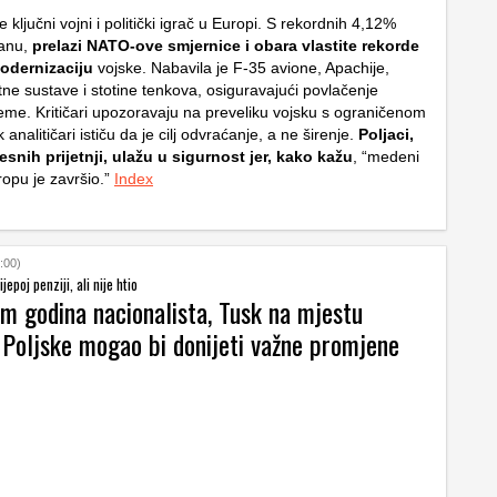
e ključni vojni i politički igrač u Europi. S rekordnih 4,12%
anu,
prelazi NATO-ove smjernice i obara vlastite rekorde
odernizaciju
vojske. Nabavila je F-35 avione, Apachije,
e sustave i stotine tenkova, osiguravajući povlačenje
eme. Kritičari upozoravaju na preveliku vojsku s ograničenom
nalitičari ističu da je cilj odvraćanje, a ne širenje.
Poljaci,
esnih prijetnji, ulažu u sigurnost jer, kako kažu
, “medeni
opu je završio.”
Index
:00)
ijepoj penziji, ali nije htio
m godina nacionalista, Tusk na mjestu
 Poljske mogao bi donijeti važne promjene