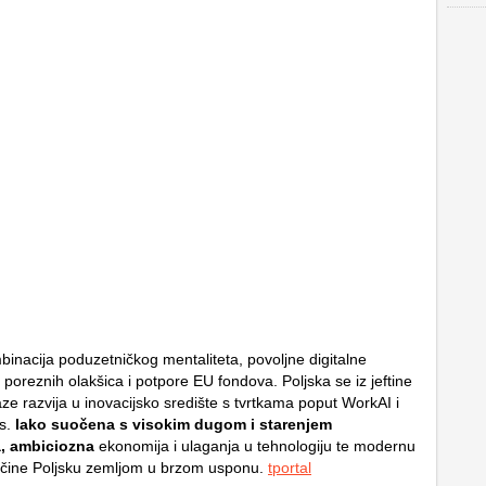
binacija poduzetničkog mentaliteta, povoljne digitalne
, poreznih olakšica i potpore EU fondova. Poljska se iz jeftine
ze razvija u inovacijsko središte s tvrtkama poput WorkAI i
s.
Iako suočena s visokim dugom i starenjem
, ambiciozna
ekonomija i ulaganja u tehnologiju te modernu
u čine Poljsku zemljom u brzom usponu.
tportal