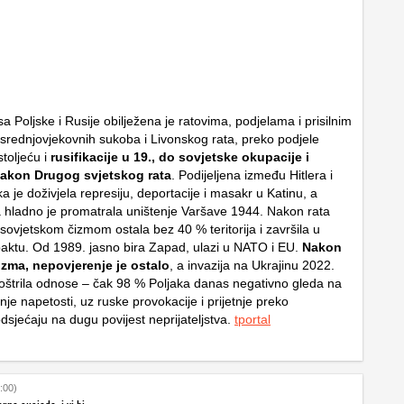
a Poljske i Rusije obilježena je ratovima, podjelama i prisilnim
srednjovjekovnih sukoba i Livonskog rata, preko podjele
stoljeću i
rusifikacije u 19., do sovjetske okupacije i
akon Drugog svjetskog rata
. Podijeljena između Hitlera i
ska je doživjela represiju, deportacije i masakr u Katinu, a
 hladno je promatrala uništenje Varšave 1944. Nakon rata
sovjetskom čizmom ostala bez 40 % teritorija i završila u
ktu. Od 1989. jasno bira Zapad, ulazi u NATO i EU.
Nakon
ma, nepovjerenje je ostalo
, a invazija na Ukrajinu 2022.
oštrila odnose – čak 98 % Poljaka danas negativno gleda na
je napetosti, uz ruske provokacije i prijetnje preko
odsjećaju na dugu povijest neprijateljstva.
tportal
:00)