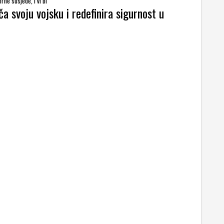
rne susjede, i vi bi
ča svoju vojsku i redefinira sigurnost u