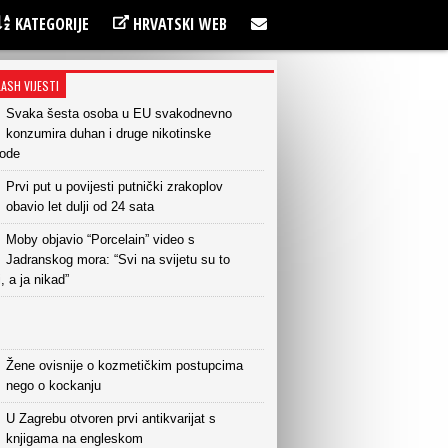
KATEGORIJE
HRVATSKI WEB
LASH VIJESTI
Svaka šesta osoba u EU svakodnevno
konzumira duhan i druge nikotinske
vode
Prvi put u povijesti putnički zrakoplov
obavio let dulji od 24 sata
Moby objavio “Porcelain” video s
Jadranskog mora: “Svi na svijetu su to
i, a ja nikad”
Žene ovisnije o kozmetičkim postupcima
nego o kockanju
U Zagrebu otvoren prvi antikvarijat s
knjigama na engleskom