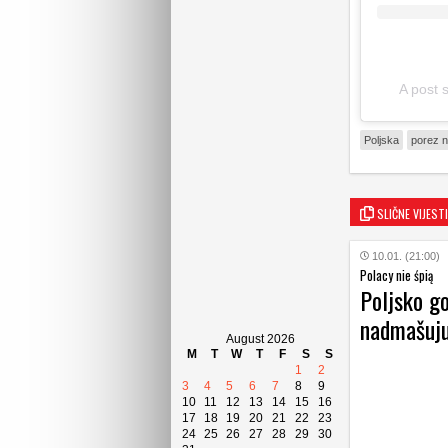
A post 
Poljska
porez n
SLIČNE VIJESTI
10.01. (21:00)
Polacy nie śpią
Poljsko go
nadmašuju
August 2026
M
T
W
T
F
S
S
1
2
3
4
5
6
7
8
9
10
11
12
13
14
15
16
17
18
19
20
21
22
23
24
25
26
27
28
29
30