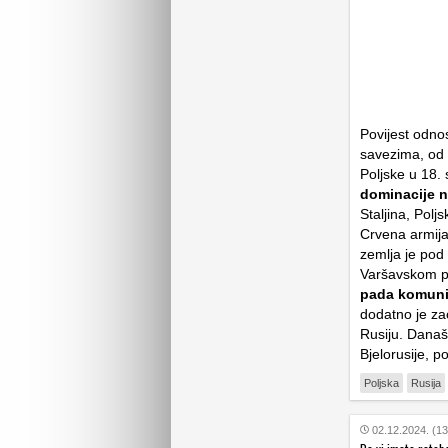
Povijest odnos
savezima, od 
Poljske u 18. 
dominacije n
Staljina, Polj
Crvena armija
zemlja je pod 
Varšavskom pa
pada komuniz
dodatno je za
Rusiju. Današn
Bjelorusije, p
Poljska
Rusija
02.12.2024. (13