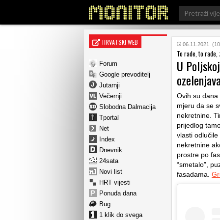
Search
for:
HRVATSKI WEB
06.11.2021. (10
To rade, to rade,
U Poljskoj
Forum
Google prevoditelj
ozelenjava
Jutarnji
Ovih su dana g
Večernji
mjeru da se s
Slobodna Dalmacija
nekretnine. Ti
Tportal
prijedlog tam
Net
vlasti odluči
Index
nekretnine ak
Dnevnik
prostre po fa
24sata
“smetalo”, puz
Novi list
fasadama.
Gr
HRT vijesti
Ponuda dana
Bug
1 klik do svega