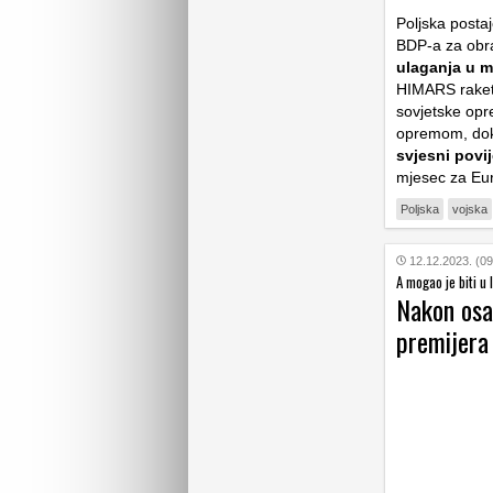
Poljska postaj
BDP-a za obr
ulaganja u m
HIMARS raketn
sovjetske opr
opremom, dok a
svjesni povij
mjesec za Eur
Poljska
vojska
12.12.2023. (09
A mogao je biti u l
Nakon osa
premijera