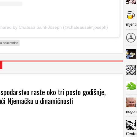
mjerit
shared by Château Saint-Joseph (@chateausaintjoseph)
a nakretnine
spodarstvo raste oko tri posto godišnje,
ći Njemačku u dinamičnosti
nogom
Centa