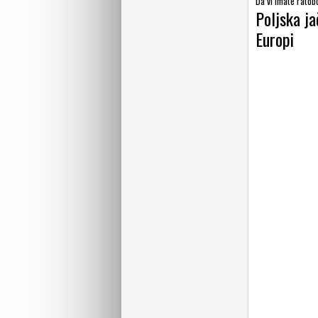
Da vi imate ratobo
Poljska ja
Europi