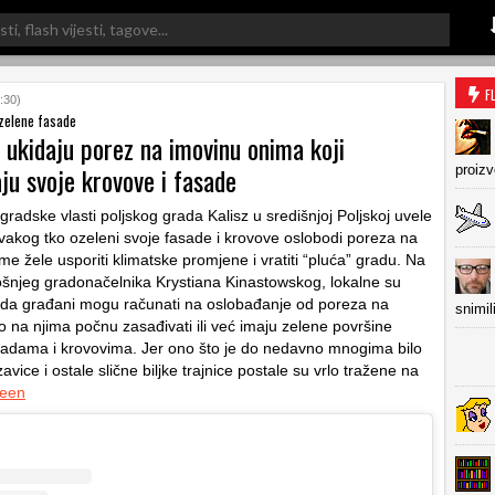
F
:30)
 zelene fasade
 ukidaju porez na imovinu onima koji
ju svoje krovove i fasade
proiz
radske vlasti poljskog grada Kalisz u središnjoj Poljskoj uvele
vakog tko ozeleni svoje fasade i krovove oslobodi poreza na
me žele usporiti klimatske promjene i vratiti “pluća” gradu. Na
ošnjeg gradonačelnika Krystiana Kinastowskog, lokalne su
le da građani mogu računati na oslobađanje od poreza na
snimil
o na njima počnu zasađivati ili već imaju zelene površine
sadama i krovovima. Jer ono što je do nedavno mnogima bilo
avice i ostale slične biljke trajnice postale su vrlo tražene na
een