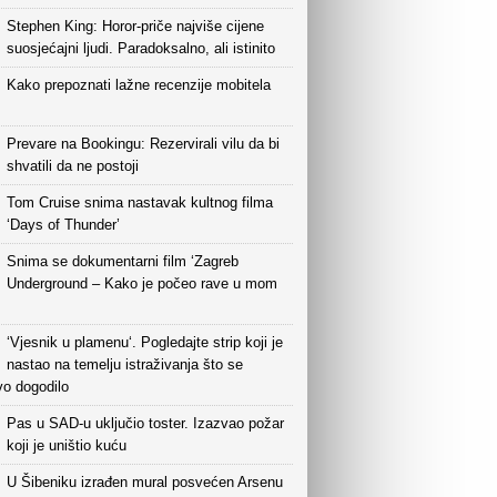
Stephen King: Horor-priče najviše cijene
suosjećajni ljudi. Paradoksalno, ali istinito
Kako prepoznati lažne recenzije mobitela
Prevare na Bookingu: Rezervirali vilu da bi
shvatili da ne postoji
Tom Cruise snima nastavak kultnog filma
‘Days of Thunder’
Snima se dokumentarni film ‘Zagreb
Underground – Kako je počeo rave u mom
‘Vjesnik u plamenu‘. Pogledajte strip koji je
nastao na temelju istraživanja što se
vo dogodilo
Pas u SAD-u uključio toster. Izazvao požar
koji je uništio kuću
U Šibeniku izrađen mural posvećen Arsenu