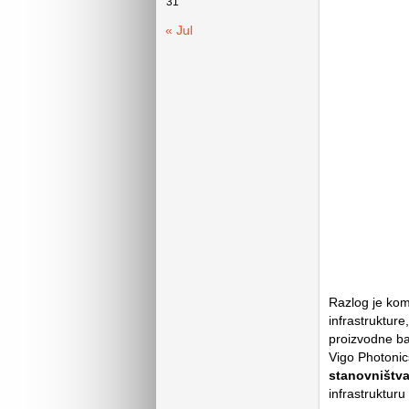
31
« Jul
Razlog je kom
infrastrukture
proizvodne ba
Vigo Photonic
stanovništva
infrastruktur