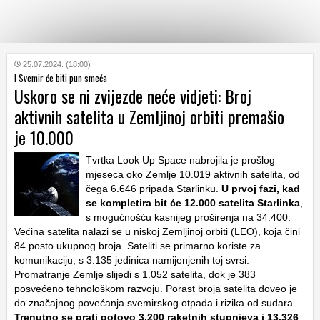
KATEGORIJE
25.07.2024. (18:00)
I Svemir će biti pun smeća
Uskoro se ni zvijezde neće vidjeti: Broj
HRVATSKI
aktivnih satelita u Zemljinoj orbiti premašio
WEB
je 10.000
Tvrtka Look Up Space nabrojila je prošlog
mjeseca oko Zemlje 10.019 aktivnih satelita, od
čega 6.646 pripada Starlinku.
U prvoj fazi, kad
se kompletira bit će 12.000 satelita Starlinka
,
s mogućnošću kasnijeg proširenja na 34.400.
Većina satelita nalazi se u niskoj Zemljinoj orbiti (LEO), koja čini
84 posto ukupnog broja. Sateliti se primarno koriste za
komunikaciju, s 3.135 jedinica namijenjenih toj svrsi.
Promatranje Zemlje slijedi s 1.052 satelita, dok je 383
posvećeno tehnološkom razvoju. Porast broja satelita doveo je
do značajnog povećanja svemirskog otpada i rizika od sudara.
Trenutno se prati gotovo 3.200 raketnih stupnjeva i 13.326