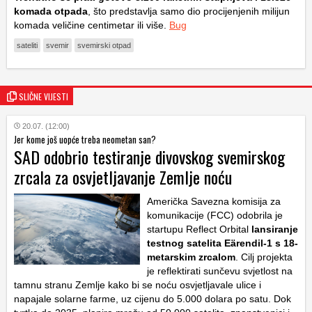
komada otpada
, što predstavlja samo dio procijenjenih milijun
komada veličine centimetar ili više.
Bug
sateliti
svemir
svemirski otpad
SLIČNE VIJESTI
20.07. (12:00)
Jer kome još uopće treba neometan san?
SAD odobrio testiranje divovskog svemirskog
zrcala za osvjetljavanje Zemlje noću
Američka Savezna komisija za
komunikacije (FCC) odobrila je
startupu Reflect Orbital
lansiranje
testnog satelita Eärendil-1 s 18-
metarskim zrcalom
. Cilj projekta
je reflektirati sunčevu svjetlost na
tamnu stranu Zemlje kako bi se noću osvjetljavale ulice i
napajale solarne farme, uz cijenu do 5.000 dolara po satu. Dok