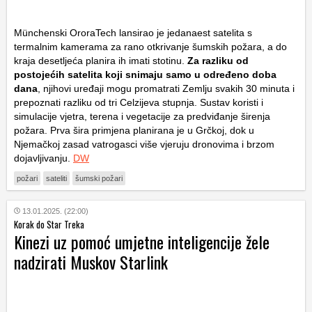
Münchenski OroraTech lansirao je jedanaest satelita s
termalnim kamerama za rano otkrivanje šumskih požara, a do
kraja desetljeća planira ih imati stotinu.
Za razliku od
postojećih satelita koji snimaju samo u određeno doba
dana
, njihovi uređaji mogu promatrati Zemlju svakih 30 minuta i
prepoznati razliku od tri Celzijeva stupnja. Sustav koristi i
simulacije vjetra, terena i vegetacije za predviđanje širenja
požara. Prva šira primjena planirana je u Grčkoj, dok u
Njemačkoj zasad vatrogasci više vjeruju dronovima i brzom
dojavljivanju.
DW
požari
sateliti
šumski požari
13.01.2025. (22:00)
Korak do Star Treka
Kinezi uz pomoć umjetne inteligencije žele
nadzirati Muskov Starlink