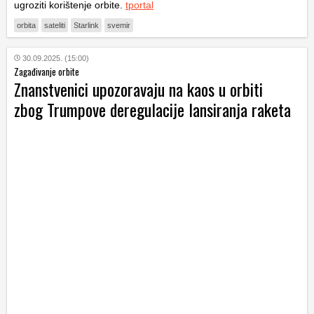
ugroziti korištenje orbite.
tportal
orbita
sateliti
Starlink
svemir
30.09.2025. (15:00)
Zagađivanje orbite
Znanstvenici upozoravaju na kaos u orbiti
zbog Trumpove deregulacije lansiranja raketa