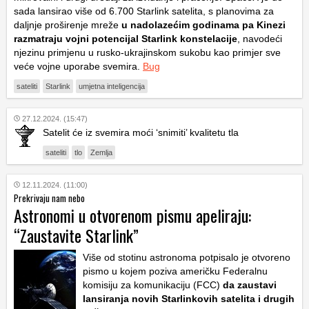
sada lansirao više od 6.700 Starlink satelita, s planovima za
daljnje proširenje mreže
u nadolazećim godinama pa Kinezi
razmatraju vojni potencijal Starlink konstelacije
, navodeći
njezinu primjenu u rusko-ukrajinskom sukobu kao primjer sve
veće vojne uporabe svemira.
Bug
sateliti
Starlink
umjetna inteligencija
27.12.2024. (15:47)
Satelit će iz svemira moći ‘snimiti’ kvalitetu tla
sateliti
tlo
Zemlja
12.11.2024. (11:00)
Prekrivaju nam nebo
Astronomi u otvorenom pismu apeliraju:
“Zaustavite Starlink”
Više od stotinu astronoma potpisalo je otvoreno
pismo u kojem poziva američku Federalnu
komisiju za komunikaciju (FCC)
da zaustavi
lansiranja novih Starlinkovih satelita i drugih