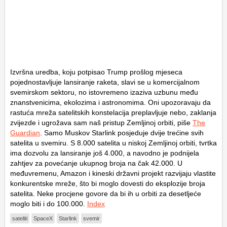
Izvršna uredba, koju potpisao Trump prošlog mjeseca
pojednostavljuje lansiranje raketa, slavi se u komercijalnom
svemirskom sektoru, no istovremeno izaziva uzbunu među
znanstvenicima, ekolozima i astronomima. Oni upozoravaju da
rastuća mreža satelitskih konstelacija preplavljuje nebo, zaklanja
zvijezde i ugrožava sam naš pristup Zemljinoj orbiti, piše
The
Guardian
. Samo Muskov Starlink posjeduje dvije trećine svih
satelita u svemiru. S 8.000 satelita u niskoj Zemljinoj orbiti, tvrtka
ima dozvolu za lansiranje još 4.000, a navodno je podnijela
zahtjev za povećanje ukupnog broja na čak 42.000. U
međuvremenu, Amazon i kineski državni projekt razvijaju vlastite
konkurentske mreže, što bi moglo dovesti do eksplozije broja
satelita. Neke procjene govore da bi ih u orbiti za desetljeće
moglo biti i do 100.000.
Index
sateliti
SpaceX
Starlink
svemir