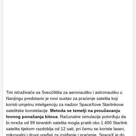
Tim istraživača sa Sveučilišta za aeronautiku i astronautiku u
Nanjingu predstavio je novi sustav za praćenje satelita koji
koristi umjetnu inteligenciju za nadzor SpaceXove Starlinkove
satelitske konstelacije.
Metoda se temelji na proučavanju
lovnog ponašanja kitova
. Računalne simulacije potvrđuju da
bi mreža od 99 kineskih satelita mogla pratiti oko 1.400 Starlink
satelita tijekom razdoblja od 12 sati, pri čemu se koriste laseri,
mikrovalni i drugi uređaji za izviđanje i praćenje. SpaceX je do