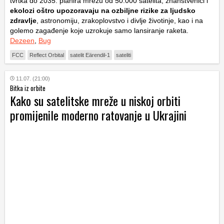
tvrtka do 2035. planira mrežu od 50.000 satelita, znanstvenici i
ekolozi oštro upozoravaju na ozbiljne rizike za ljudsko
zdravlje
, astronomiju, zrakoplovstvo i divlje životinje, kao i na
golemo zagađenje koje uzrokuje samo lansiranje raketa.
Dezeen
,
Bug
FCC
Reflect Orbital
satelit Eärendil-1
sateliti
11.07. (21:00)
Bitka iz orbite
Kako su satelitske mreže u niskoj orbiti
promijenile moderno ratovanje u Ukrajini