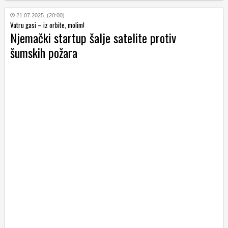
21.07.2025. (20:00)
Vatru gasi – iz orbite, molim!
Njemački startup šalje satelite protiv
šumskih požara