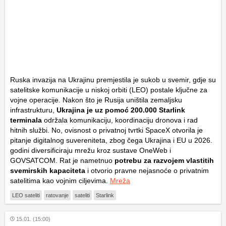
Ruska invazija na Ukrajinu premjestila je sukob u svemir, gdje su
satelitske komunikacije u niskoj orbiti (LEO) postale ključne za
vojne operacije. Nakon što je Rusija uništila zemaljsku
infrastrukturu,
Ukrajina je uz pomoć 200.000 Starlink
terminala
održala komunikaciju, koordinaciju dronova i rad
hitnih službi. No, ovisnost o privatnoj tvrtki SpaceX otvorila je
pitanje digitalnog suvereniteta, zbog čega Ukrajina i EU u 2026.
godini diversificiraju mrežu kroz sustave OneWeb i
GOVSATCOM. Rat je nametnuo
potrebu za razvojem vlastitih
svemirskih kapaciteta
i otvorio pravne nejasnoće o privatnim
satelitima kao vojnim ciljevima.
Mreža
LEO sateliti
ratovanje
sateliti
Starlink
15.01. (15:00)