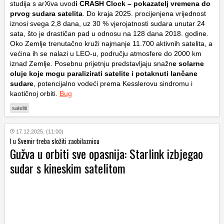
studija s arXiva uvod
i CRASH Clock – pokazatelj vremena do
prvog sudara satelita
. Do kraja 2025. procijenjena vrijednost
iznosi svega 2,8 dana, uz 30 % vjerojatnosti sudara unutar 24
sata, što je drastičan pad u odnosu na 128 dana 2018. godine.
Oko Zemlje trenutačno kruži najmanje 11.700 aktivnih satelita, a
većina ih se nalazi u LEO-u, području atmosfere do 2000 km
iznad Zemlje. Posebnu prijetnju predstavljaju snažn
e solarne
oluje koje mogu paralizirati satelite i potaknuti lančane
sudare
, potencijalno vodeći prema Kesslerovu sindromu i
kaotičnoj orbiti.
Bug
sateliti
17.12.2025. (11:00)
I u Svemir treba složiti zaobilaznicu
Gužva u orbiti sve opasnija: Starlink izbjegao
sudar s kineskim satelitom