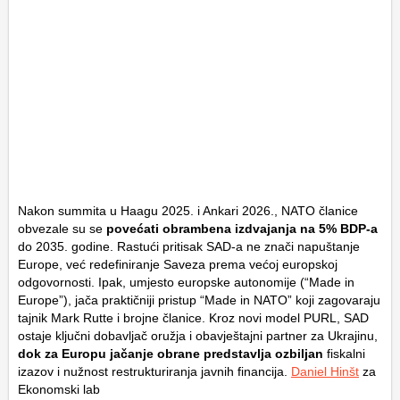
Nakon summita u Haagu 2025. i Ankari 2026., NATO članice
obvezale su se
povećati obrambena izdvajanja na 5% BDP-a
do 2035. godine. Rastući pritisak SAD-a ne znači napuštanje
Europe, već redefiniranje Saveza prema većoj europskoj
odgovornosti. Ipak, umjesto europske autonomije (“Made in
Europe”), jača praktičniji pristup “Made in NATO” koji zagovaraju
tajnik Mark Rutte i brojne članice. Kroz novi model PURL, SAD
ostaje ključni dobavljač oružja i obavještajni partner za Ukrajinu,
dok za Europu jačanje obrane predstavlja ozbiljan
fiskalni
izazov i nužnost restrukturiranja javnih financija.
Daniel Hinšt
za
Ekonomski lab