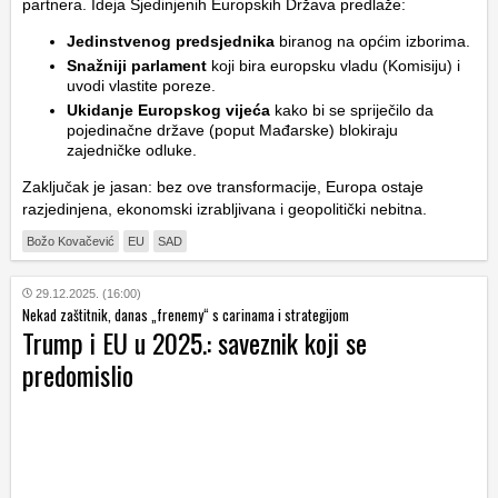
partnera. Ideja Sjedinjenih Europskih Država predlaže:
Jedinstvenog predsjednika
biranog na općim izborima.
Snažniji parlament
koji bira europsku vladu (Komisiju) i
uvodi vlastite poreze.
Ukidanje Europskog vijeća
kako bi se spriječilo da
pojedinačne države (poput Mađarske) blokiraju
zajedničke odluke.
Zaključak je jasan: bez ove transformacije, Europa ostaje
razjedinjena, ekonomski izrabljivana i geopolitički nebitna.
Božo Kovačević
EU
SAD
29.12.2025. (16:00)
Nekad zaštitnik, danas „frenemy“ s carinama i strategijom
Trump i EU u 2025.: saveznik koji se
predomislio