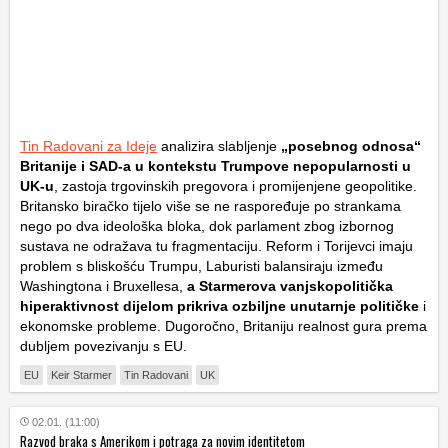
Tin Radovani za Ideje
analizira slabljenje
„posebnog odnosa“
Britanije i SAD-a u kontekstu Trumpove nepopularnosti u
UK-u
, zastoja trgovinskih pregovora i promijenjene geopolitike.
Britansko biračko tijelo više se ne raspoređuje po strankama
nego po dva ideološka bloka, dok parlament zbog izbornog
sustava ne odražava tu fragmentaciju. Reform i Torijevci imaju
problem s bliskošću Trumpu, Laburisti balansiraju između
Washingtona i Bruxellesa,
a Starmerova vanjskopolitička
hiperaktivnost dijelom prikriva ozbiljne unutarnje političke
i
ekonomske probleme. Dugoročno, Britaniju realnost gura prema
dubljem povezivanju s EU.
EU
Keir Starmer
Tin Radovani
UK
02.01. (11:00)
Razvod braka s Amerikom i potraga za novim identitetom