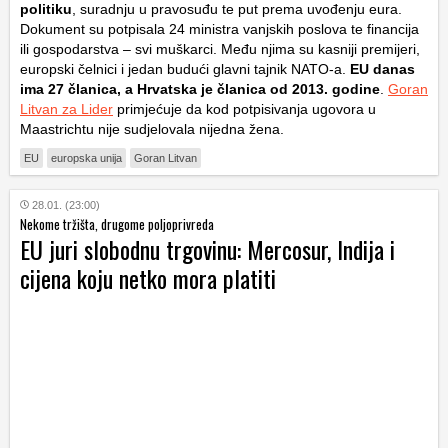
politiku
, suradnju u pravosuđu te put prema uvođenju eura.
Dokument su potpisala 24 ministra vanjskih poslova te financija
ili gospodarstva – svi muškarci. Među njima su kasniji premijeri,
europski čelnici i jedan budući glavni tajnik NATO-a.
EU danas
ima 27 članica, a Hrvatska je članica od 2013. godine
.
Goran
Litvan za Lider
primjećuje da kod potpisivanja ugovora u
Maastrichtu nije sudjelovala nijedna žena.
EU
europska unija
Goran Litvan
28.01. (23:00)
Nekome tržišta, drugome poljoprivreda
EU juri slobodnu trgovinu: Mercosur, Indija i
cijena koju netko mora platiti