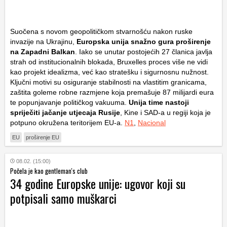
Suočena s novom geopolitičkom stvarnošću nakon ruske
invazije na Ukrajinu,
Europska unija snažno gura proširenje
na Zapadni Balkan
. Iako se unutar postojećih 27 članica javlja
strah od institucionalnih blokada, Bruxelles proces više ne vidi
kao projekt idealizma, već kao stratešku i sigurnosnu nužnost.
Ključni motivi su osiguranje stabilnosti na vlastitim granicama,
zaštita goleme robne razmjene koja premašuje 87 milijardi eura
te popunjavanje političkog vakuuma.
Unija time nastoji
spriječiti jačanje utjecaja Rusije
, Kine i SAD-a u regiji koja je
potpuno okružena teritorijem EU-a.
N1
,
Nacional
EU
proširenje EU
08.02. (15:00)
Počela je kao gentleman's club
34 godine Europske unije: ugovor koji su
potpisali samo muškarci