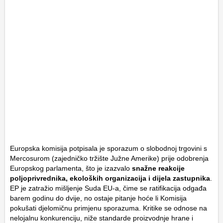
Europska komisija potpisala je sporazum o slobodnoj trgovini s
Mercosurom (zajedničko tržište Južne Amerike) prije odobrenja
Europskog parlamenta, što je izazvalo
snažne reakcije
poljoprivrednika, ekoloških organizacija i dijela zastupnika
.
EP je zatražio mišljenje Suda EU-a, čime se ratifikacija odgađa
barem godinu do dvije, no ostaje pitanje hoće li Komisija
pokušati djelomičnu primjenu sporazuma. Kritike se odnose na
nelojalnu konkurenciju, niže standarde proizvodnje hrane i