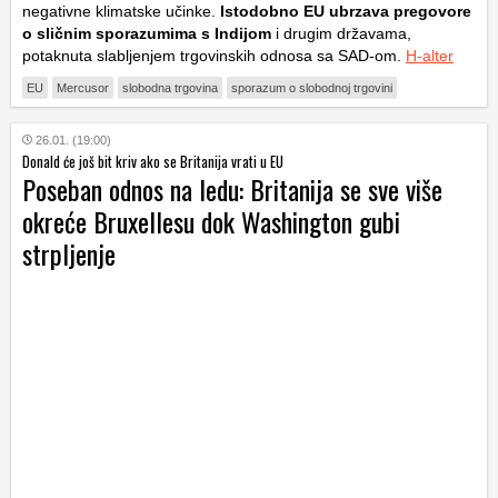
negativne klimatske učinke.
Istodobno EU ubrzava pregovore
o sličnim sporazumima s Indijom
i drugim državama,
potaknuta slabljenjem trgovinskih odnosa sa SAD-om.
H-alter
EU
Mercusor
slobodna trgovina
sporazum o slobodnoj trgovini
26.01. (19:00)
Donald će još bit kriv ako se Britanija vrati u EU
Poseban odnos na ledu: Britanija se sve više
okreće Bruxellesu dok Washington gubi
strpljenje