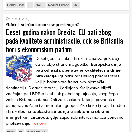
Daniel Hinšt
EU
NATO
ReArm Europe
SAD
07.07. (22:00)
Plačete li za bivšim ili ćemo se svi praviti Englezi?
Deset godina nakon Brexita: EU pati zbog
pada kvalitete administracije, dok se Britanija
bori s ekonomskim padom
Deset godina nakon Brexita, analiza pokazuje
da su obje strane na gubitku.
Europska unija
pati od pada operativne kvalitete, rigidnije
birokracije
i gubitka britanskog pragmatizma
koji je balansirao francusko-njemačku
dominaciju. S druge strane, Ujedinjeno Kraljevstvo bilježi
značajan pad BDP-a i gubitak globalnog utjecaja, zbog čega
većina Britanaca danas žali za izlaskom. Iako je povratak u
punopravno članstvo nerealan, geopolitičke krize tjeraju London
i Bruxelles
na točkastu suradnju u sektorima obrane,
energetike i znanosti
, gdje zajednički interesi nalažu ponovno
približavanje.
Poslovni
Brexit
EU
Velika Britanija