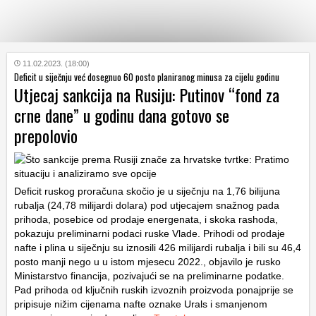
KATEGORIJE
11.02.2023. (18:00)
Deficit u siječnju već dosegnuo 60 posto planiranog minusa za cijelu godinu
Utjecaj sankcija na Rusiju: Putinov “fond za
HRVATSKI
crne dane” u godinu dana gotovo se
WEB
prepolovio
Deficit ruskog proračuna skočio je u siječnju na 1,76 bilijuna
rubalja (24,78 milijardi dolara) pod utjecajem snažnog pada
prihoda, posebice od prodaje energenata, i skoka rashoda,
pokazuju preliminarni podaci ruske Vlade. Prihodi od prodaje
nafte i plina u siječnju su iznosili 426 milijardi rubalja i bili su 46,4
posto manji nego u u istom mjesecu 2022., objavilo je rusko
Ministarstvo financija, pozivajući se na preliminarne podatke.
Pad prihoda od ključnih ruskih izvoznih proizvoda ponajprije se
pripisuje nižim cijenama nafte oznake Urals i smanjenom