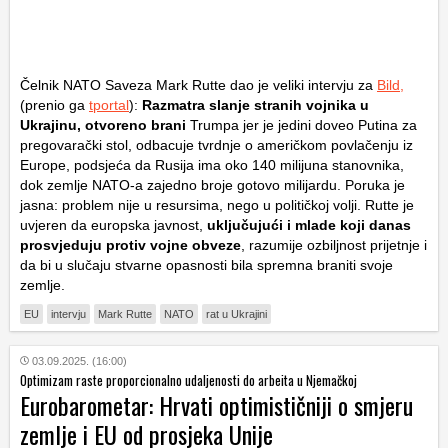
Čelnik NATO Saveza Mark Rutte dao je veliki intervju za
Bild,
(prenio ga
tportal
):
Razmatra slanje stranih vojnika u
Ukrajinu, otvoreno brani
Trumpa jer je jedini doveo Putina za
pregovarački stol, odbacuje tvrdnje o američkom povlačenju iz
Europe, podsjeća da Rusija ima oko 140 milijuna stanovnika,
dok zemlje NATO-a zajedno broje gotovo milijardu. Poruka je
jasna: problem nije u resursima, nego u političkoj volji. Rutte je
uvjeren da europska javnost,
uključujući i mlade koji danas
prosvjeduju protiv vojne obveze
, razumije ozbiljnost prijetnje i
da bi u slučaju stvarne opasnosti bila spremna braniti svoje
zemlje.
EU
intervju
Mark Rutte
NATO
rat u Ukrajini
03.09.2025. (16:00)
Optimizam raste proporcionalno udaljenosti do arbeita u Njemačkoj
Eurobarometar: Hrvati optimističniji o smjeru
zemlje i EU od prosjeka Unije