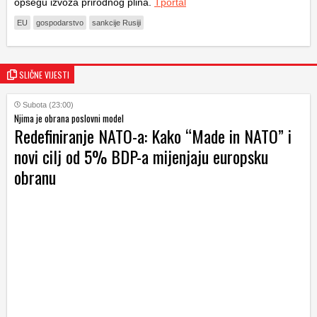
opsegu izvoza prirodnog plina.
Tportal
EU
gospodarstvo
sankcije Rusiji
SLIČNE VIJESTI
Subota (23:00)
Njima je obrana poslovni model
Redefiniranje NATO-a: Kako “Made in NATO” i
novi cilj od 5% BDP-a mijenjaju europsku
obranu