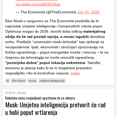
pic.twitter.com/zdH36G9iaz
— The Economist (@TheEconomist)
July 25, 2026
Elon Musk u razgovoru za The Economist predviđa da bi
napredak umjetne inteligencije i humanoidnih robota poput
Optimusa mogao do 2036. stvoriti doba tolikog
materijalnog
obilja da će rad postati opcija, a novac izgubiti
današnju
svrhu. Predlaže “univerzalni visoki dohodak” kao rješenje za
nezaposlenost. Ipak, ekonomisti i stručnjaci upozoravaju na
fizička ograničenja – poput energetske mreže i resursa – te na
činjenicu da tehnologija ne može umnožiti ograničena,
“pozicijska dobra” poput lokacija nekretnina
. Također,
otvoreno je pitanje kako bi se to bogatstvo pravedno
raspodijelilo i tko bi kontrolirao resurse.
Index
AI
Elon Musk
novac
umjetna inteligencija
28.07. (09:00)
Robotima ćemo iznajmljivati apartmane da se odmore
Musk: Umjetna inteligencija pretvorit će rad
u hobi poput vrtlarenja