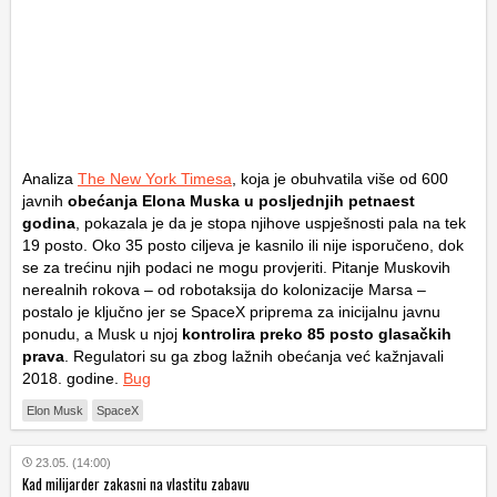
Analiza
The New York Timesa
, koja je obuhvatila više od 600
javnih
obećanja Elona Muska u posljednjih petnaest
godina
, pokazala je da je stopa njihove uspješnosti pala na tek
19 posto. Oko 35 posto ciljeva je kasnilo ili nije isporučeno, dok
se za trećinu njih podaci ne mogu provjeriti. Pitanje Muskovih
nerealnih rokova – od robotaksija do kolonizacije Marsa –
postalo je ključno jer se SpaceX priprema za inicijalnu javnu
ponudu, a Musk u njoj
kontrolira preko 85 posto glasačkih
prava
. Regulatori su ga zbog lažnih obećanja već kažnjavali
2018. godine.
Bug
Elon Musk
SpaceX
23.05. (14:00)
Kad milijarder zakasni na vlastitu zabavu