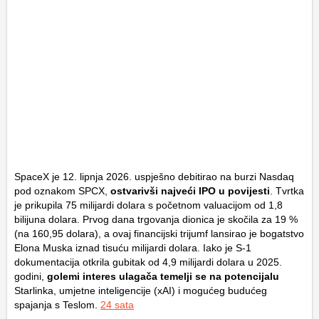
SpaceX je 12. lipnja 2026. uspješno debitirao na burzi Nasdaq
pod oznakom SPCX,
ostvarivši najveći IPO u povijesti
. Tvrtka
je prikupila 75 milijardi dolara s početnom valuacijom od 1,8
bilijuna dolara. Prvog dana trgovanja dionica je skočila za 19 %
(na 160,95 dolara), a ovaj financijski trijumf lansirao je bogatstvo
Elona Muska iznad tisuću milijardi dolara. Iako je S-1
dokumentacija otkrila gubitak od 4,9 milijardi dolara u 2025.
godini,
golemi interes ulagača temelji se na potencijalu
Starlinka, umjetne inteligencije (xAI) i mogućeg budućeg
spajanja s Teslom.
24 sata