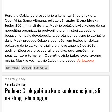
Porota u Oaklandu presudila je u korist izvršnog direktora
OpenAI-ja, Sama Altmana,
odbacivši tužbu Elona Muska
tešku 150 milijardi dolara
. Musk je optužio bivše kolege da su
neprofitnu organizaciju pretvorili u profitni stroj za osobno
bogaćenje. Ipak, deveteročlana porota jednoglasno je zaključila
da je Musk predugo čekao s podnošenjem tužbe, jer dokazi
pokazuju da je za komercijalne planove znao još od 2018.
godine. Zbog ove proceduralne odluke,
sud uopće nije
raspravljao o tome je li OpenAI doista izdao
svoju izvornu
misiju. Musk je već najavio žalbu na presudu.
Al Jazeera
Elon Musk
OpenAI
Sam Altman
13.05. (14:00)
X marks the flop
Podnar: Grok gubi utrku s konkurencijom, ali
ne zbog tehnologije