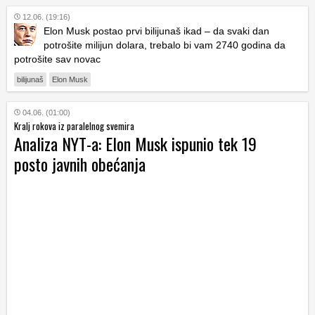
12.06. (19:16)
Elon Musk postao prvi bilijunaš ikad – da svaki dan
potrošite milijun dolara, trebalo bi vam 2740 godina da
potrošite sav novac
bilijunaš
Elon Musk
04.06. (01:00)
Kralj rokova iz paralelnog svemira
Analiza NYT-a: Elon Musk ispunio tek 19
posto javnih obećanja