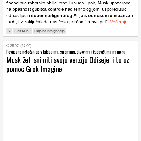
financiralo robotsko obilje robe i usluga. Ipak, Musk upozorava
na opasnost gubitka kontrole nad tehnologijom, uspoređujući
odnos ljudi i
superinteligentnog AI-ja s odnosom čimpanza i
ljudi
, uz zaključak da nas čeka prilično “trnovit put”.
Večernji
AI
Elon Musk
umjetna inteligencija
25.07. (17:00)
Povijesno netočan ep s kiklopima, sirenama, divovima i čudovištima na moru
Musk želi snimiti svoju verziju Odiseje, i to uz
pomoć Grok Imagine