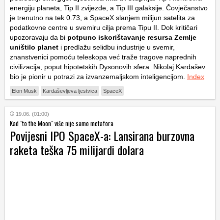
energiju planeta, Tip II zvijezde, a Tip III galaksije. Čovječanstvo
je trenutno na tek 0.73, a SpaceX slanjem milijun satelita za
podatkovne centre u svemiru cilja prema Tipu II. Dok kritičari
upozoravaju da bi
potpuno iskorištavanje resursa Zemlje
uništilo planet
i predlažu selidbu industrije u svemir,
znanstvenici pomoću teleskopa već traže tragove naprednih
civilizacija, poput hipotetskih Dysonovih sfera. Nikolaj Kardašev
bio je pionir u potrazi za izvanzemaljskom inteligencijom.
Index
Elon Musk
Kardaševljeva ljestvica
SpaceX
19.06. (01:00)
Kad "to the Moon" više nije samo metafora
Povijesni IPO SpaceX-a: Lansirana burzovna
raketa teška 75 milijardi dolara