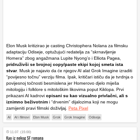
Elon Musk kritizirao je casting Christophera Nolana za filmsku
adaptaciju
Odiseje
, optužujući redatelja za “skrnavljenje
Homera” zbog angažmana Lupite Nyong’o i Elliota Pagea,
pridruživši se brojnoj copy/paste ekipi kojoj smeta ista
stvar
. Musk je najavio da će njegov AI alat
Grok Imagine
izraditi
“povijesno točnu” verziju filma. Ipak, kritičari ističu da je tvrdnja o
povijesnoj točnosti besmislena jer Homerovo djelo miješa
mitologiju i folklore s mitološkim likovima poput Kiklopa. Prvi
prikazani AI kadrovi
opisani su kao vizualno privlačni, ali s
iznimno beživotnim
i “drvenim” dijalozima koji ne mogu
zamijeniti pravi filmski doživljaj.
Peta Pixel
AI
AI i filmovi
Elon Musk
Grok
Grok Imagine
Odiseja
11.07. (15:00)
Kao iz nekog SF romana