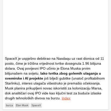
SpaceX je uspješno debitirao na Nasdaqu uz rast dionica od 11
posto, čime je tržišna vrijednost tvrtke dosegnula 1.96 bilijuna
dolara. Ovaj povijesni IPO učinio je Elona Muska prvim
bilijunašem na svijetu.
Iako tvrtka zbog golemih ulaganja u
svemirske i AI projekte
još bilježi gubitke (unatoč profitabilnom
Starlinku), interes ulagača višestruko je premašio očekivanja.
Musk planira prikupljeni novac iskoristiti za kolonizaciju Marsa,
dok analitičari ovaj IPO vide kao ključni test za buduće izlaske
drugih tehnoloških divova na burzu.
Index
burza
Elon Musk
SpaceX