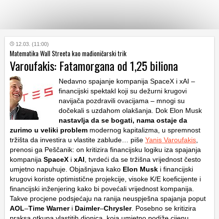
KATEGORIJE
12.03. (11:00)
Matematika Wall Streeta kao mađioničarski trik
Varoufakis: Fatamorgana od 1,25 biliona
HRVATSKI
WEB
Nedavno spajanje kompanija SpaceX i xAI –
financijski spektakl koji su dežurni krugovi
navijača pozdravili ovacijama – mnogi su
dočekali s uzdahom olakšanja. Dok Elon Musk
nastavlja da se bogati, nama ostaje da
zurimo u veliki problem
modernog kapitalizma, u spremnost
tržišta da investira u vlastite zablude… piše
Yanis Varoufakis
,
prenosi ga Peščanik: on kritizira financijsku logiku iza spajanja
kompanija
SpaceX
i
xAI
, tvrdeći da se tržišna vrijednost često
umjetno napuhuje. Objašnjava kako
Elon Musk
i financijski
krugovi koriste optimistične projekcije, visoke K/E koeficijente i
financijski inženjering kako bi povećali vrijednost kompanija.
Takve procjene podsjećaju na ranija neuspješna spajanja poput
AOL
–
Time Warner
i
Daimler
–
Chrysler
. Posebno se kritizira
praksa otkupa vlastitih dionica, koja umjetno podiže cijenu