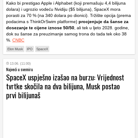
Kako bi prestigao Apple i Alphabet (koji premašuju 4,4 bilijuna
dolara) i ugrozio vodeću Nvidiju ($5 bilijuna), SpaceX mora
porasti za 70 % (na 340 dolara po dionici). Tržište opcija (prema
podacima s
ThinkOrSwim
platforme)
procjenjuje da šanse za
dosezanje te cijene iznose 50/50
, ali tek u ljeto 2028. godine,
dok su šanse za preuzimanje samog trona do tada tek oko 38
%.
CNBC
Elon Musk
IPO
SpaceX
13.06. (11:00)
Najveći u svemiru
SpaceX uspješno izašao na burzu: Vrijednost
tvrtke skočila na dva bilijuna, Musk postao
prvi bilijunaš