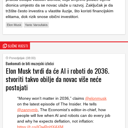
dionica umjesto da se novac ulaže u razvoj. Zaključak je da
tržište često investira u vlastite iluzije, što koristi financijskim
elitama, dok rizik snose obični investitori.
Elon Musk
Yanis Varoufakis
SLIČNE VIJESTI
Ponedjeljak (08:00)
Bankomati će biti muzejski izlošci
Elon Musk tvrdi da će AI i roboti do 2036.
stvoriti takvo obilje da novac više neće
postojati
“Money won’t matter in 2036,” claims
@elonmusk
on the latest episode of The Insider. He tells
@zannymb
, The Economist’s editor-in-chief, how
people will live when AI and robots can do every job
and why he expects deflation, not inflation:
https://t.co/IQwRnHXAXM