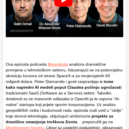
Ova epizoda podcasta
Moonshots
analizira dramatične
promjene u tehnološkom sektoru, fokusirajući se na potencijalnu
akviziciju kursora od strane SpaceX-a za nevjerojatnih 60
milijardi dolara. Peter Diamandis i gosti raspravljaju
o tome
kako napredni AI modeli poput Claudea počinju ugrožavati
tradicionalni SaaS (Software as a Service) sektor. Također,
dotaknuli su se masovnih odlazaka iz OpenAI-ja te uspona “AI-
native” startupa koji prijete sporim korporacijama. Uz analizu
geopolitičkih rizika i budućnosti rada, epizoda nudi uvid u “obilje”
koje donosi tehnologija, uključujući ambiciozne
projekte za
drastično smanjenje troškova života
… preporučili ga na
Monitorovom forumu
:
Likovi su uspješni poduzetnici, obrazovani