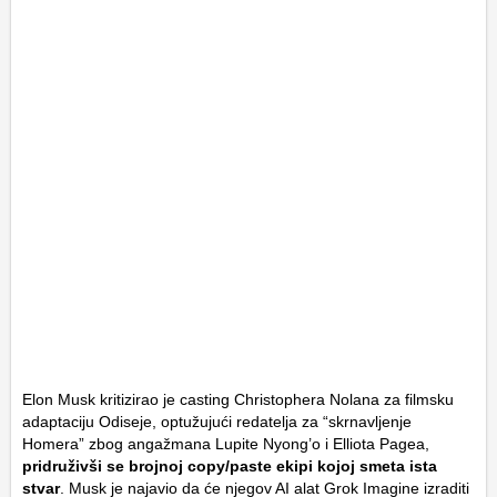
Elon Musk kritizirao je casting Christophera Nolana za filmsku
adaptaciju
Odiseje
, optužujući redatelja za “skrnavljenje
Homera” zbog angažmana Lupite Nyong’o i Elliota Pagea,
pridruživši se brojnoj copy/paste ekipi kojoj smeta ista
stvar
. Musk je najavio da će njegov AI alat
Grok Imagine
izraditi