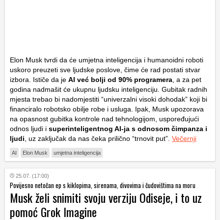
Elon Musk tvrdi da će umjetna inteligencija i humanoidni roboti
uskoro preuzeti sve ljudske poslove, čime će rad postati stvar
izbora. Ističe da je
AI već bolji od 90% programera
, a za pet
godina nadmašit će ukupnu ljudsku inteligenciju. Gubitak radnih
mjesta trebao bi nadomjestiti “univerzalni visoki dohodak” koji bi
financiralo robotsko obilje robe i usluga. Ipak, Musk upozorava
na opasnost gubitka kontrole nad tehnologijom, uspoređujući
odnos ljudi i
superinteligentnog AI-ja s odnosom čimpanza i
ljudi
, uz zaključak da nas čeka prilično “trnovit put”.
Večernji
AI
Elon Musk
umjetna inteligencija
25.07. (17:00)
Povijesno netočan ep s kiklopima, sirenama, divovima i čudovištima na moru
Musk želi snimiti svoju verziju Odiseje, i to uz
pomoć Grok Imagine