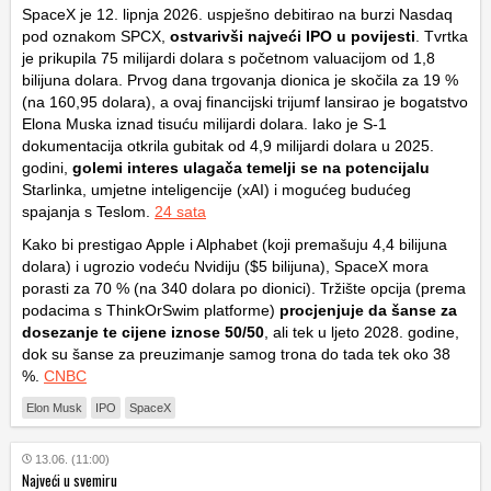
SpaceX je 12. lipnja 2026. uspješno debitirao na burzi Nasdaq
pod oznakom SPCX,
ostvarivši najveći IPO u povijesti
. Tvrtka
je prikupila 75 milijardi dolara s početnom valuacijom od 1,8
bilijuna dolara. Prvog dana trgovanja dionica je skočila za 19 %
(na 160,95 dolara), a ovaj financijski trijumf lansirao je bogatstvo
Elona Muska iznad tisuću milijardi dolara. Iako je S-1
dokumentacija otkrila gubitak od 4,9 milijardi dolara u 2025.
godini,
golemi interes ulagača temelji se na potencijalu
Starlinka, umjetne inteligencije (xAI) i mogućeg budućeg
spajanja s Teslom.
24 sata
Kako bi prestigao Apple i Alphabet (koji premašuju 4,4 bilijuna
dolara) i ugrozio vodeću Nvidiju ($5 bilijuna), SpaceX mora
porasti za 70 % (na 340 dolara po dionici). Tržište opcija (prema
podacima s
ThinkOrSwim
platforme)
procjenjuje da šanse za
dosezanje te cijene iznose 50/50
, ali tek u ljeto 2028. godine,
dok su šanse za preuzimanje samog trona do tada tek oko 38
%.
CNBC
Elon Musk
IPO
SpaceX
13.06. (11:00)
Najveći u svemiru