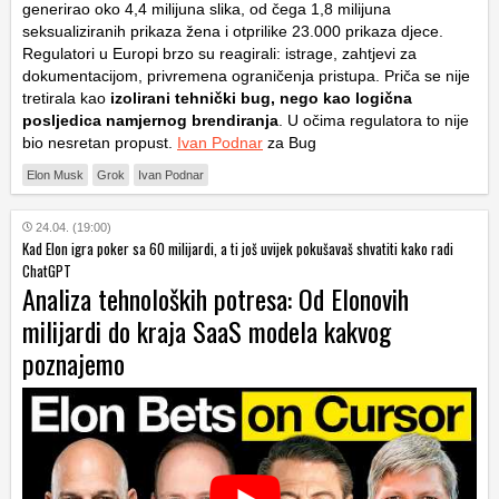
generirao oko 4,4 milijuna slika, od čega 1,8 milijuna
seksualiziranih prikaza žena i otprilike 23.000 prikaza djece.
Regulatori u Europi brzo su reagirali: istrage, zahtjevi za
dokumentacijom, privremena ograničenja pristupa. Priča se nije
tretirala kao
izolirani tehnički bug, nego kao logična
posljedica namjernog brendiranja
. U očima regulatora to nije
bio nesretan propust.
Ivan Podnar
za Bug
Elon Musk
Grok
Ivan Podnar
24.04. (19:00)
Kad Elon igra poker sa 60 milijardi, a ti još uvijek pokušavaš shvatiti kako radi
ChatGPT
Analiza tehnoloških potresa: Od Elonovih
milijardi do kraja SaaS modela kakvog
poznajemo