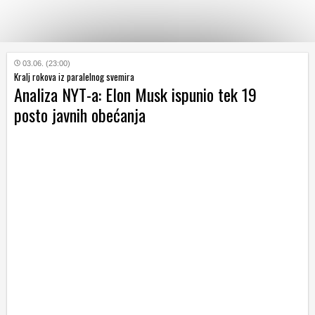
KATEGORIJE
03.06. (23:00)
Kralj rokova iz paralelnog svemira
Analiza NYT-a: Elon Musk ispunio tek 19
HRVATSKI
posto javnih obećanja
WEB