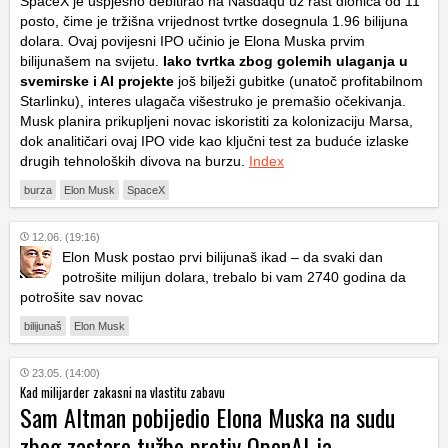
SpaceX je uspješno debitirao na Nasdaqu uz rast dionica od 11
posto, čime je tržišna vrijednost tvrtke dosegnula 1.96 bilijuna
dolara. Ovaj povijesni IPO učinio je Elona Muska prvim
bilijunašem na svijetu.
Iako tvrtka zbog golemih ulaganja u
svemirske i AI projekte
još bilježi gubitke (unatoč profitabilnom
Starlinku), interes ulagača višestruko je premašio očekivanja.
Musk planira prikupljeni novac iskoristiti za kolonizaciju Marsa,
dok analitičari ovaj IPO vide kao ključni test za buduće izlaske
drugih tehnoloških divova na burzu.
Index
burza
Elon Musk
SpaceX
12.06. (19:16)
Elon Musk postao prvi bilijunaš ikad – da svaki dan
potrošite milijun dolara, trebalo bi vam 2740 godina da
potrošite sav novac
bilijunaš
Elon Musk
23.05. (14:00)
Kad milijarder zakasni na vlastitu zabavu
Sam Altman pobijedio Elona Muska na sudu
zbog zastare tužbe protiv OpenAI-ja