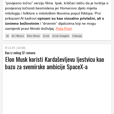
“povijesno točnu” verziju filma. Ipak, kritičari ističu da je tvrdnja o
povijesnoj točnosti besmislena jer Homerovo djelo miješa
mitologiju i folklore s mitološkim likovima poput Kiklopa. Prvi
prikazani AI kadrovi
opisani su kao vizualno privlačni, ali s
iznimno beživotnim
i “drvenim” dijalozima koji ne mogu
zamijeniti pravi filmski doživljaj.
Peta Pixel
AI
AI i filmovi
Elon Musk
Grok
Grok Imagine
Odiseja
11.07. (15:00)
Kao iz nekog SF romana
Elon Musk koristi Kardaševljevu ljestvicu kao
bazu za svemirske ambicije SpaceX-a