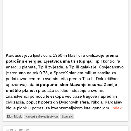
Kardaševljevu ljestvicu iz 1960-ih klasificira civilizacije
prema
potrošnji energije. Ljestvica ima tri stupnja
: Tip I kontrolira
energiju planeta, Tip II zvijezde, a Tip III galaksije. Čovječanstvo
je trenutno na tek 0.73, a SpaceX slanjem milijun satelita za
podatkovne centre u svemiru cilja prema Tipu II. Dok kritičari
upozoravaju da bi
potpuno iskorištavanje resursa Zemlje
uništilo planet
i predlažu selidbu industrije u svemir,
znanstvenici pomoću teleskopa već traže tragove naprednih
civilizacija, poput hipotetskih Dysonovih sfera. Nikolaj Kardašev
bio je pionir u potrazi za izvanzemaljskom inteligencijom.
Index
Elon Musk
Kardaševljeva ljestvica
SpaceX
19.06. (01:00)