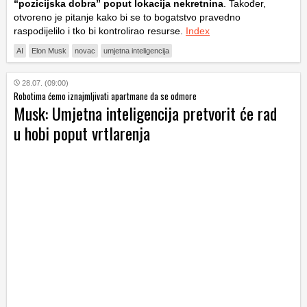
“pozicijska dobra” poput lokacija nekretnina
. Također,
otvoreno je pitanje kako bi se to bogatstvo pravedno
raspodijelilo i tko bi kontrolirao resurse.
Index
AI
Elon Musk
novac
umjetna inteligencija
28.07. (09:00)
Robotima ćemo iznajmljivati apartmane da se odmore
Musk: Umjetna inteligencija pretvorit će rad
u hobi poput vrtlarenja