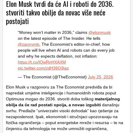
Elon Musk tvrdi da će AI i roboti do 2036.
stvoriti takvo obilje da novac više neće
postojati
“Money won’t matter in 2036,” claims
@elonmusk
on the latest episode of The Insider. He tells
@zannymb
, The Economist’s editor-in-chief, how
people will live when AI and robots can do every job
and why he expects deflation, not inflation:
https://t.co/IQwRnHXAXM
pic.twitter.com/zdH36G9iaz
— The Economist (@TheEconomist)
July 25, 2026
Elon Musk u razgovoru za The Economist predviđa da bi
napredak umjetne inteligencije i humanoidnih robota poput
Optimusa mogao do 2036. stvoriti doba tolikog
materijalnog
obilja da će rad postati opcija, a novac izgubiti
današnju
svrhu. Predlaže “univerzalni visoki dohodak” kao rješenje za
nezaposlenost. Ipak, ekonomisti i stručnjaci upozoravaju na
fizička ograničenja – poput energetske mreže i resursa – te na
činjenicu da tehnologija ne može umnožiti ograničena,