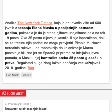
Analiza
The New York Timesa
, koja je obuhvatila više od 600
javnih
obećanja Elona Muska u posljednjih petnaest
godina
, pokazala je da je stopa njihove uspješnosti pala na tek
19 posto. Oko 35 posto ciljeva je kasnilo ili nije isporučeno, dok
se za trećinu njih podaci ne mogu provjeriti. Pitanje Muskovih
nerealnih rokova – od robotaksija do kolonizacije Marsa –
postalo je ključno jer se SpaceX priprema za inicijalnu javnu
ponudu, a Musk u njoj
kontrolira preko 85 posto glasačkih
prava
. Regulatori su ga zbog lažnih obećanja već kažnjavali
2018. godine.
Bug
Elon Musk
SpaceX
SLIČNE VIJESTI
Ponedjeljak (08:00)
Bankomati će biti muzejski izlošci