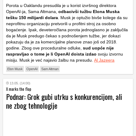
Porota u Oaklandu presudila je u korist izvršnog direktora
OpenAI-ja, Sama Altmana,
odbacivši tužbu Elona Muska
tešku 150 milijardi dolara
. Musk je optužio bivše kolege da su
neprofitnu organizaciju pretvorili u profitni stroj za osobno
bogaćenje. Ipak, deveteročlana porota jednoglasno je zaključila
da je Musk predugo čekao s podnošenjem tužbe, jer dokazi
pokazuju da je za komercijalne planove znao još od 2018.
godine. Zbog ove proceduralne odluke,
sud uopće nije
raspravljao o tome je li OpenAI doista izdao
svoju izvornu
misiju. Musk je već najavio žalbu na presudu.
Al Jazeera
Elon Musk
OpenAI
Sam Altman
13.05. (14:00)
X marks the flop
Podnar: Grok gubi utrku s konkurencijom, ali
ne zbog tehnologije