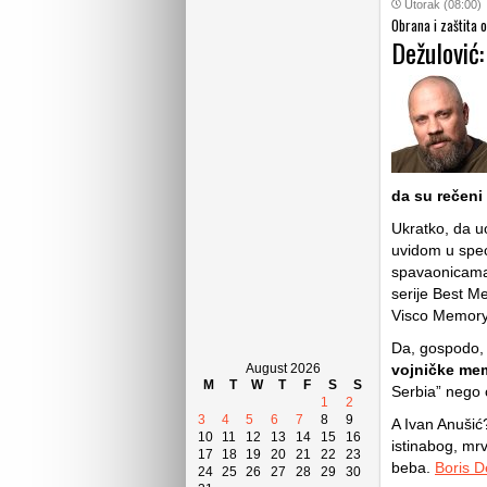
Utorak (08:00)
Obrana i zaštita 
Dežulović:
da su rečeni
Ukratko, da u
uvidom u spec
spavaonicama 
serije Best M
Visco Memory
Da, gospodo,
August 2026
vojničke mem
M
T
W
T
F
S
S
Serbia” nego 
1
2
3
4
5
6
7
8
9
A Ivan Anušić
10
11
12
13
14
15
16
istinabog, mrv
17
18
19
20
21
22
23
beba.
Boris D
24
25
26
27
28
29
30