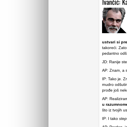
Ivančić: K
ustvari si pr
takoreći. Zat
pedantno odšu
JD: Ranije ste
AP: Znam, a s
IP: Tako je. Z
mudro odšutim
prođe još nek
AP: Realizira
u razumnome 
što iz tvojih 
IP: I tako
step