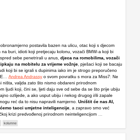
dobronamjerno postavila bazen na ulicu, otac koji s djecom
a buri, idioti koji pretjecaju kolonu, vozači BMW-a koji bi
spred sebe penetrirali u anus,
djeca na romobilima, vozači
tipkaju na mobitelu za vrijeme vožnje
, pješaci koji se bacaju
udi koji bi se igrali s dupinima iako im je strogo preporučeno
ADE…
Andrea Andrassy
o svom povratku s mora za Miss7: Ne
 ništa, valjda zato što nismo obdareni prirodnom
m ljudi koji, čini se, ljeti daju sve od sebe da se što prije ubiju
ajno ozlijede, a ako usput ubiju i nekog drugog i/ili zapale
mogu reć da to nisu napravili namjerno.
Uništit će nas AI,
 ćemo taoci umjetne inteligencije
, a zapravo smo već
čkoj krizi predvođenoj prirodnom neinteligencijom …
kolumne