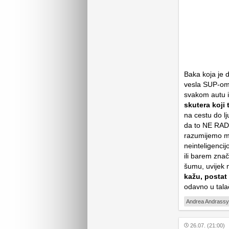
Baka koja je 
vesla SUP-om n
svakom autu i
skutera koji 
na cestu do lj
da to NE R
razumijemo mi
neinteligencijo
ili barem znač
šumu, uvijek 
kažu, postat
odavno u tala
Andrea Andrassy
26.07. (21:00)