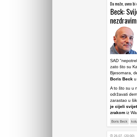
Da može, uveo bi 
Beck: Svij
nezdravim
SAD “nepotreb
zato što su K
Bjesomara, de
Boris Beck
u
A to što su u 
održavati demo
zarastao u šik
je cijeli svi
zrakom
iz Wa
Boris Beck
kol
26.07. (20:00)