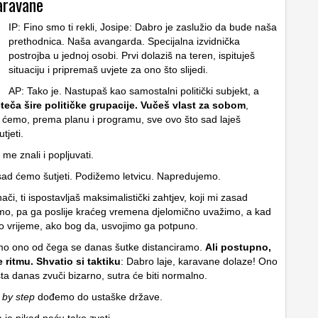
aravane
IP: Fino smo ti rekli, Josipe: Dabro je zaslužio da bude naša
prethodnica. Naša avangarda. Specijalna izvidnička
postrojba u jednoj osobi. Prvi dolaziš na teren, ispituješ
situaciju i pripremaš uvjete za ono što slijedi.
AP: Tako je. Nastupaš kao samostalni politički subjekt, a
eteča šire političke grupacije. Vučeš vlast za sobom
,
o ćemo, prema planu i programu, sve ovo što sad laješ
tjeti.
 me znali i popljuvati.
ad ćemo šutjeti. Podižemo letvicu. Napredujemo.
nači, ti ispostavljaš maksimalistički zahtjev, koji mi zasad
o, pa ga poslije kraćeg vremena djelomično uvažimo, a kad
o vrijeme, ako bog da, usvojimo ga potpuno.
mo ono od čega se danas šutke distanciramo.
Ali postupno,
ritmu. Shvatio si taktiku
: Dabro laje, karavane dolaze! Ono
usta danas zvuči bizarno, sutra će biti normalno.
 by step
dođemo do ustaške države.