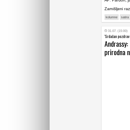
AP: Pardon, ja
Zamišljeni raz
kolumne
satira
31.07. (15:00)
'Srdačan pozdrav i
Andrassy: 
prirodna n