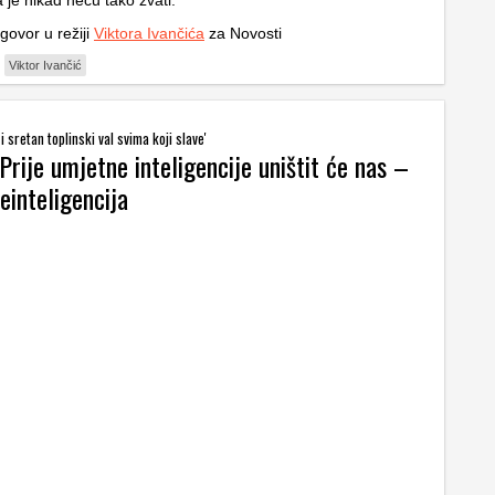
 je nikad neću tako zvati.
govor u režiji
Viktora Ivančića
za Novosti
Viktor Ivančić
 sretan toplinski val svima koji slave'
Prije umjetne inteligencije uništit će nas –
einteligencija