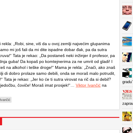
rekla: „Robi, sine, viš da u ovoj zemlji najvećim glupanima
Samo mi još fali da mi dite ispadne dobar đak, pa da sutra
uva!“ Tata je rekao: „Da postaneš neki inžinjer il profesor, pa
adnja guba! Da kopaš po komtejnerima za ne umrit od gladi! I
češ na alkohol i teške droge!“ Mama je rekla: „Znači, ako znaš
lji di dobro prolaze samo debili, onda se moraš malo potrudit,
 Tata je rekao: „Jer ko će ti sutra virovat na rič da si debil?
gradu’
jedočbu, čoviče! Moraš imat prosjek!“…
Viktor Ivančić
na
 Ivančić
zapra