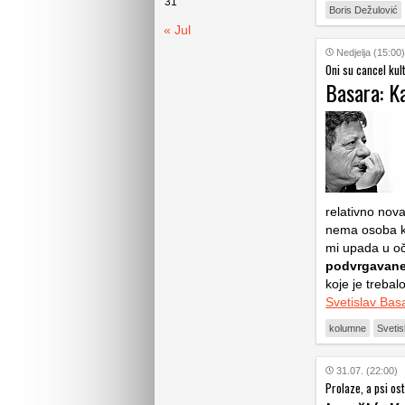
31
Boris Dežulović
« Jul
Nedjelja (15:00)
Oni su cancel kult
Basara: K
relativno nova
nema osoba koj
mi upada u oči
podvrgavane 
koje je trebal
Svetislav Bas
kolumne
Svetis
31.07. (22:00)
Prolaze, a psi os