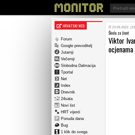
Search
for:
HRVATSKI WEB
23.05.2022. (23
Škola za život
Viktor Iva
Forum
Google prevoditelj
ocjenama
Jutarnji
Večernji
Slobodna Dalmacija
Tportal
Net
Index
Dnevnik
24sata
Novi list
HRT vijesti
Ponuda dana
Bug
1 klik do svega