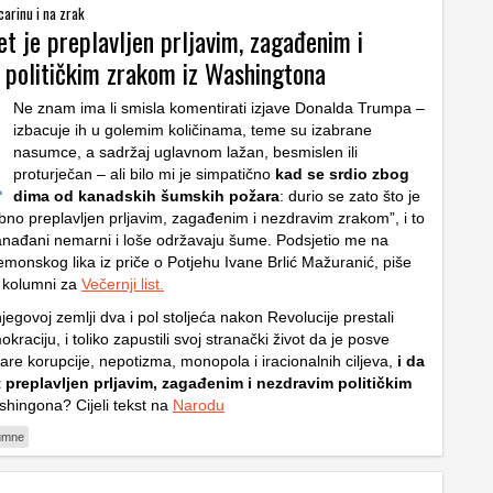
carinu i na zrak
et je preplavljen prljavim, zagađenim i
 političkim zrakom iz Washingtona
Ne znam ima li smisla komentirati izjave Donalda Trumpa –
izbacuje ih u golemim količinama, teme su izabrane
nasumce, a sadržaj uglavnom lažan, besmislen ili
proturječan – ali bilo mi je simpatično
kad se srdio zbog
dima od kanadskih šumskih požara
: durio se zato što je
no preplavljen prljavim, zagađenim i nezdravim zrakom”, i to
anađani nemarni i loše održavaju šume. Podsjetio me na
monskog lika iz priče o Potjehu Ivane Brlić Mažuranić, piše
 kolumni za
Večernji list.
njegovoj zemlji dva i pol stoljeća nakon Revolucije prestali
kraciju, i toliko zapustili svoj stranački život da je posve
are korupcije, nepotizma, monopola i iracionalnih ciljeva,
i da
jet preplavljen prljavim, zagađenim i nezdravim političkim
shingona? Cijeli tekst na
Narodu
umne