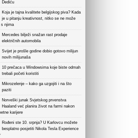
Dediću
Koja je tajna kvalitete belgijskog piva? Kada
je u pitanju kreativnost, nitko se ne može
i s njima
Mercedes bilježi snažan rast prodaje
električnih automobila
Svijet je prošle godine dobio gotovo milijun
novih milijunaša
10 prečaca u Windowsima koje biste odmah
trebali početi koristiti
Mikrozelenje – kako ga uzgojiti i na što
paziti
Norveški junak Svjetskog prvenstva
Haaland već planira život na farmi nakon
etne karijere
Rođeni ste 10. srpnja? U Karlovcu možete
besplatno posjetiti Nikola Tesla Experience
r