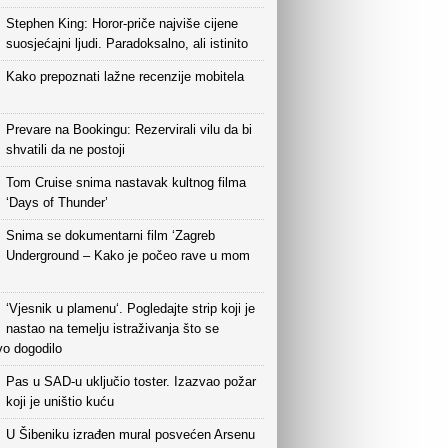
Stephen King: Horor-priče najviše cijene
suosjećajni ljudi. Paradoksalno, ali istinito
Kako prepoznati lažne recenzije mobitela
Prevare na Bookingu: Rezervirali vilu da bi
shvatili da ne postoji
Tom Cruise snima nastavak kultnog filma
‘Days of Thunder’
Snima se dokumentarni film ‘Zagreb
Underground – Kako je počeo rave u mom
‘Vjesnik u plamenu‘. Pogledajte strip koji je
nastao na temelju istraživanja što se
vo dogodilo
Pas u SAD-u uključio toster. Izazvao požar
koji je uništio kuću
U Šibeniku izrađen mural posvećen Arsenu