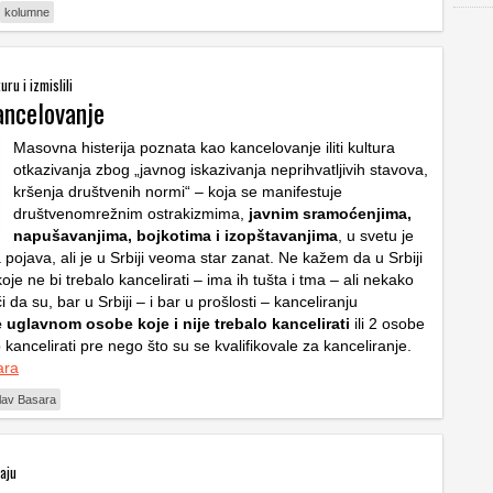
kolumne
uru i izmislili
ancelovanje
Masovna histerija poznata kao kancelovanje iliti kultura
otkazivanja zbog „javnog iskazivanja neprihvatljivih stavova,
kršenja društvenih normi“ – koja se manifestuje
društvenomrežnim ostrakizmima,
javnim sramoćenjima,
napušavanjima, bojkotima i izopštavanjima
, u svetu je
 pojava, ali je u Srbiji veoma star zanat. Ne kažem da u Srbiji
e ne bi trebalo kancelirati – ima ih tušta i tma – ali nekako
 da su, bar u Srbiji – i bar u prošlosti – kanceliranju
uglavnom osobe koje i nije trebalo kancelirati
ili 2 osobe
o kancelirati pre nego što su se kvalifikovale za kanceliranje.
ara
lav Basara
taju