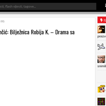
F
:00)
nčić: Bilježnica Robija K. – Drama sa
proiz
snimil