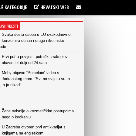
KATEGORIJE
HRVATSKI WEB
LASH VIJESTI
Svaka šesta osoba u EU svakodnevno
konzumira duhan i druge nikotinske
vode
Prvi put u povijesti putnički zrakoplov
obavio let dulji od 24 sata
Moby objavio “Porcelain” video s
Jadranskog mora: “Svi na svijetu su to
i, a ja nikad”
Žene ovisnije o kozmetičkim postupcima
nego o kockanju
U Zagrebu otvoren prvi antikvarijat s
knjigama na engleskom