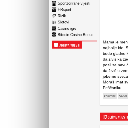
Sponzorirane vijesti
HRsport
Rizik
Slotovi
Casino igre
Bitcoin Casino Bonus
Mama je meni 
ARHIVA VIJESTI
najbolje ide! 
bude gladno kr
da živiš ka z
posli se navu
da živiš u zem
jebemu sveca!“
Moraš imat sv
Peščaniku
kolumne
Viktor
SLIČNE VIJESTI