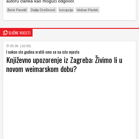
autoru članka kao mogući odgovor.
Boris Pavelić
Dalija Orešković
korupcija
Vedran Pavlek
SLIČNE VIJESTI
05.06. (16:00)
I nakon sto godina vratili smo se na isto mjesto
Književno upozorenje iz Zagreba: Živimo li u
novom weimarskom dobu?