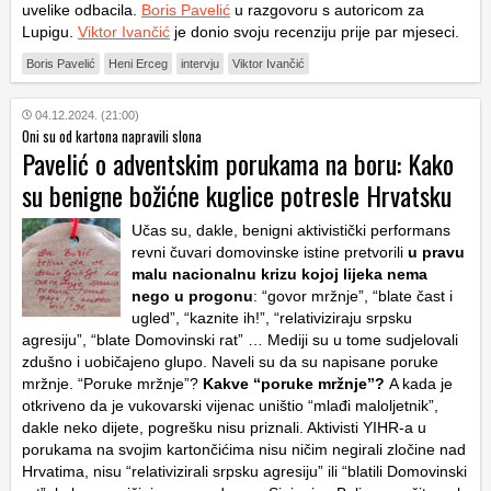
uvelike odbacila.
Boris Pavelić
u razgovoru s autoricom za
Lupigu.
Viktor Ivančić
je donio svoju recenziju prije par mjeseci.
Boris Pavelić
Heni Erceg
intervju
Viktor Ivančić
04.12.2024. (21:00)
Oni su od kartona napravili slona
Pavelić o adventskim porukama na boru: Kako
su benigne božićne kuglice potresle Hrvatsku
Učas su, dakle, benigni aktivistički performans
revni čuvari domovinske istine pretvorili
u pravu
malu nacionalnu krizu kojoj lijeka nema
nego u progonu
: “govor mržnje”, “blate čast i
ugled”, “kaznite ih!”, “relativiziraju srpsku
agresiju”, “blate Domovinski rat” … Mediji su u tome sudjelovali
zdušno i uobičajeno glupo. Naveli su da su napisane poruke
mržnje. “Poruke mržnje”?
Kakve “poruke mržnje”?
A kada je
otkriveno da je vukovarski vijenac uništio “mlađi maloljetnik”,
dakle neko dijete, pogrešku nisu priznali. Aktivisti YIHR-a u
porukama na svojim kartončićima nisu ničim negirali zločine nad
Hrvatima, nisu “relativizirali srpsku agresiju” ili “blatili Domovinski