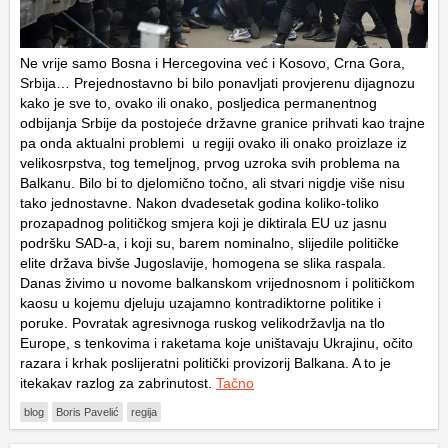
Ne vrije samo Bosna i Hercegovina već i Kosovo, Crna Gora,
Srbija… Prejednostavno bi bilo ponavljati provjerenu dijagnozu
kako je sve to, ovako ili onako, posljedica permanentnog
odbijanja Srbije da postojeće državne granice prihvati kao trajne
pa onda aktualni problemi u regiji ovako ili onako proizlaze iz
velikosrpstva, tog temeljnog, prvog uzroka svih problema na
Balkanu. Bilo bi to djelomično točno, ali stvari nigdje više nisu
tako jednostavne. Nakon dvadesetak godina koliko-toliko
prozapadnog političkog smjera koji je diktirala EU uz jasnu
podršku SAD-a, i koji su, barem nominalno, slijedile političke
elite država bivše Jugoslavije, homogena se slika raspala.
Danas živimo u novome balkanskom vrijednosnom i političkom
kaosu u kojemu djeluju uzajamno kontradiktorne politike i
poruke. Povratak agresivnoga ruskog velikodržavlja na tlo
Europe, s tenkovima i raketama koje uništavaju Ukrajinu, očito
razara i krhak poslijeratni politički provizorij Balkana. A to je
itekakav razlog za zabrinutost.
Tačno
blog
Boris Pavelić
regija