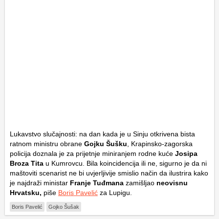
Lukavstvo slučajnosti: na dan kada je u Sinju otkrivena bista
ratnom ministru obrane
Gojku Šušku
, Krapinsko-zagorska
policija doznala je za prijetnje miniranjem rodne kuće
Josipa
Broza Tita
u Kumrovcu. Bila koincidencija ili ne, sigurno je da ni
maštoviti scenarist ne bi uvjerljivije smislio način da ilustrira kako
je najdraži ministar
Franje Tuđmana
zamišljao
neovisnu
Hrvatsku,
piše
Boris Pavelić
za Lupigu.
Boris Pavelić
Gojko Šušak