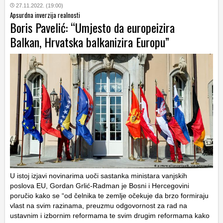
27.11.2022. (19:00)
Apsurdna inverzija realnosti
Boris Pavelić: “Umjesto da europeizira
Balkan, Hrvatska balkanizira Europu”
U istoj izjavi novinarima uoči sastanka ministara vanjskih
poslova EU, Gordan Grlić-Radman je Bosni i Hercegovini
poručio kako se “od čelnika te zemlje očekuje da brzo formiraju
vlast na svim razinama, preuzmu odgovornost za rad na
ustavnim i izbornim reformama te svim drugim reformama kako