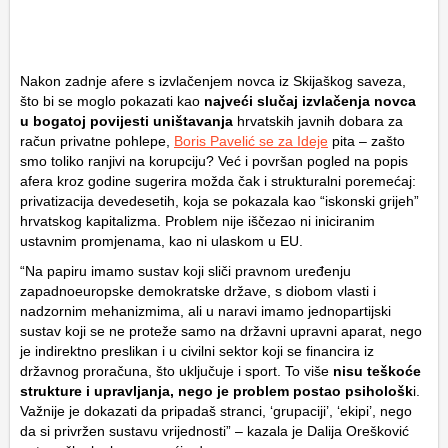
Nakon zadnje afere s izvlačenjem novca iz Skijaškog saveza,
što bi se moglo pokazati kao
najveći slučaj izvlačenja novca
u bogatoj povijesti uništavanja
hrvatskih javnih dobara za
račun privatne pohlepe,
Boris Pavelić se za Ideje
pita – zašto
smo toliko ranjivi na korupciju? Već i površan pogled na popis
afera kroz godine sugerira možda čak i strukturalni poremećaj:
privatizacija devedesetih, koja se pokazala kao “iskonski grijeh”
hrvatskog kapitalizma. Problem nije iščezao ni iniciranim
ustavnim promjenama, kao ni ulaskom u EU.
“Na papiru imamo sustav koji sliči pravnom uređenju
zapadnoeuropske demokratske države, s diobom vlasti i
nadzornim mehanizmima, ali u naravi imamo jednopartijski
sustav koji se ne proteže samo na državni upravni aparat, nego
je indirektno preslikan i u civilni sektor koji se financira iz
državnog proračuna, što uključuje i sport. To više
nisu teškoće
strukture i upravljanja, nego je problem postao psihološk
i.
Važnije je dokazati da pripadaš stranci, ‘grupaciji’, ‘ekipi’, nego
da si privržen sustavu vrijednosti” – kazala je Dalija Orešković