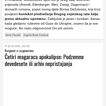
prijevoda (Arendt, Eilenberger, Illies, Zweig, Dagerman) i
domaćih romana, poput novog djela Borisa Dežulovića, koji kroz
povijesni
kontekst predvečerja Drugog svjetskog rata šalju
jezivo aktualnu opomenu
. Zaključak je jasan i turoban: danas,
kada gledamo ruševine od Gaze do Ukrajine, znamo da je sve
moguće, što našu odgovornost čini još većom.
Boris Pavelić
Zagreb Book Festival
15.03.2025. (00:00)
Razgovor o razgovorima
Četiri magaraca apokalipse: Podzemne
devedesete ili arhiv nepristajanja