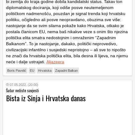
bi zemlja do kraja godine dobila kandidatski status. Takav ton
diplomatskog dociranja, koji odiše posve neutemeljenom
političkom nadmenošću, pouzdan je signal trenda koji hrvatsku
politiku, očigledno ali posve neopravdano, obuzima sve više:
nastojanje da se svim silama pokaže kako Hrvatska, otkako je
postala članicom EU, nema baš nikakve veze s onim što njezina
politička elita smatra nedostojnim i omraženim “Zapadnim
Balkanom”. To je nastojanje, dakako, politički neprovedivo,
civilizacijski infantilno i susjedski nepristojno – ali sve to nipošto
ne znači da hrvatska politička elita, bila desna ili lijeva, na njemu
neće i dalje ustrajati.
Aljazeera
Boris Pavelić
EU
Hrvatska
Zapadni Balkan
07.05.2022. (20:00)
Šušur nečiste savjesti
Bista iz Sinja i Hrvatska danas