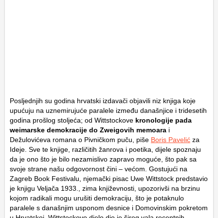
Posljednjih su godina hrvatski izdavači objavili niz knjiga koje
upućuju na uznemirujuće paralele između današnjice i tridesetih
godina prošlog stoljeća; od Wittstockove
kronologije pada
weimarske demokracije do Zweigovih memoara
i
Dežulovićeva romana o Pivničkom puču, piše
Boris Pavelić
za
Ideje. Sve te knjige, različitih žanrova i poetika, dijele spoznaju
da je ono što je bilo nezamislivo zapravo moguće, što pak sa
svoje strane našu odgovornost čini – većom. Gostujući na
Zagreb Book Festivalu, njemački pisac Uwe Wittstock predstavio
je knjigu
Veljača 1933., zima književnosti
, upozorivši na brzinu
kojom radikali mogu urušiti demokraciju, što je potaknulo
paralele s današnjim usponom desnice i Domovinskim pokretom
u Hrvatskoj. Wittstockovo djelo dio je šireg vala recentnih