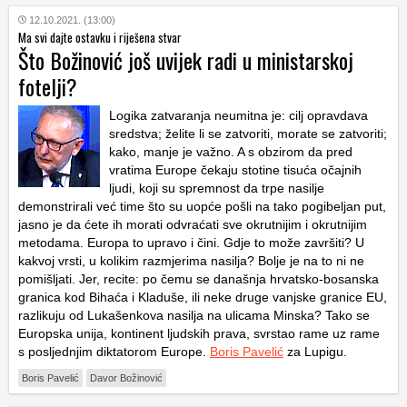
12.10.2021. (13:00)
Ma svi dajte ostavku i riješena stvar
Što Božinović još uvijek radi u ministarskoj
fotelji?
Logika zatvaranja neumitna je: cilj opravdava
sredstva; želite li se zatvoriti, morate se zatvoriti;
kako, manje je važno. A s obzirom da pred
vratima Europe čekaju stotine tisuća očajnih
ljudi, koji su spremnost da trpe nasilje
demonstrirali već time što su uopće pošli na tako pogibeljan put,
jasno je da ćete ih morati odvraćati sve okrutnijim i okrutnijim
metodama. Europa to upravo i čini. Gdje to može završiti? U
kakvoj vrsti, u kolikim razmjerima nasilja? Bolje je na to ni ne
pomišljati. Jer, recite: po čemu se današnja hrvatsko-bosanska
granica kod Bihaća i Kladuše, ili neke druge vanjske granice EU,
razlikuju od Lukašenkova nasilja na ulicama Minska? Tako se
Europska unija, kontinent ljudskih prava, svrstao rame uz rame
s posljednjim diktatorom Europe.
Boris Pavelić
za Lupigu.
Boris Pavelić
Davor Božinović