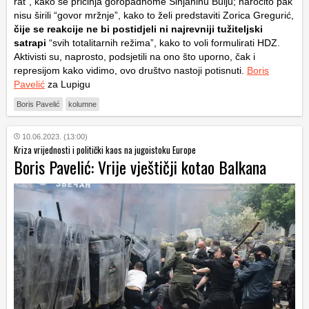
rat”, kako se pričinja goropadnome Sinjaninu Bulju; naročito pak
nisu širili “govor mržnje”, kako to želi predstaviti Zorica Gregurić,
čije se reakcije ne bi postidjeli ni najrevniji tužiteljski
satrapi
“svih totalitarnih režima”, kako to voli formulirati HDZ.
Aktivisti su, naprosto, podsjetili na ono što uporno, čak i
represijom kako vidimo, ovo društvo nastoji potisnuti.
Boris
Pavelić
za Lupigu
Boris Pavelić
kolumne
10.06.2023. (13:00)
Kriza vrijednosti i politički kaos na jugoistoku Europe
Boris Pavelić: Vrije vještičji kotao Balkana