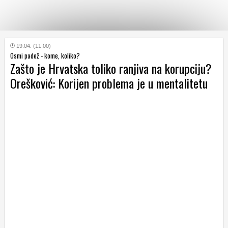
KATEGORIJE
19.04. (11:00)
Osmi padež - kome, koliko?
Zašto je Hrvatska toliko ranjiva na korupciju?
HRVATSKI
Orešković: Korijen problema je u mentalitetu
WEB