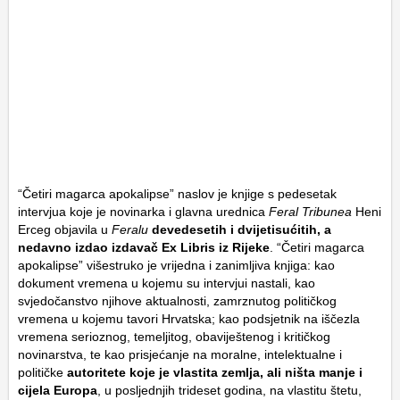
“Četiri magarca apokalipse” naslov je knjige s pedesetak
intervjua koje je novinarka i glavna urednica
Feral Tribunea
Heni
Erceg objavila u
Feralu
devedesetih i dvijetisućitih, a
nedavno izdao izdavač Ex Libris iz Rijeke
. “Četiri magarca
apokalipse” višestruko je vrijedna i zanimljiva knjiga: kao
dokument vremena u kojemu su intervjui nastali, kao
svjedočanstvo njihove aktualnosti, zamrznutog političkog
vremena u kojemu tavori Hrvatska; kao podsjetnik na iščezla
vremena serioznog, temeljitog, obaviještenog i kritičkog
novinarstva, te kao prisjećanje na moralne, intelektualne i
političke
autoritete koje je vlastita zemlja, ali ništa manje i
cijela Europa
, u posljednjih trideset godina, na vlastitu štetu,