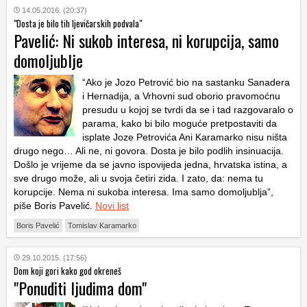
14.05.2016. (20:37)
"Dosta je bilo tih ljevičarskih podvala"
Pavelić: Ni sukob interesa, ni korupcija, samo
domoljublje
“Ako je Jozo Petrović bio na sastanku Sanadera
i Hernadija, a Vrhovni sud oborio pravomoćnu
presudu u kojoj se tvrdi da se i tad razgovaralo o
parama, kako bi bilo moguće pretpostaviti da
isplate Joze Petrovića Ani Karamarko nisu ništa
drugo nego… Ali ne, ni govora. Dosta je bilo podlih insinuacija.
Došlo je vrijeme da se javno ispovijeda jedna, hrvatska istina, a
sve drugo može, ali u svoja četiri zida. I zato, da: nema tu
korupcije. Nema ni sukoba interesa. Ima samo domoljublja”,
piše Boris Pavelić.
Novi list
Boris Pavelić
Tomislav Karamarko
29.10.2015. (17:56)
Dom koji gori kako god okreneš
"Ponuditi ljudima dom"