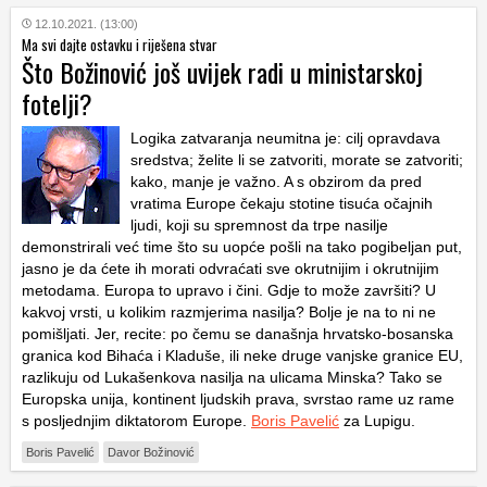
12.10.2021. (13:00)
Ma svi dajte ostavku i riješena stvar
Što Božinović još uvijek radi u ministarskoj
fotelji?
Logika zatvaranja neumitna je: cilj opravdava
sredstva; želite li se zatvoriti, morate se zatvoriti;
kako, manje je važno. A s obzirom da pred
vratima Europe čekaju stotine tisuća očajnih
ljudi, koji su spremnost da trpe nasilje
demonstrirali već time što su uopće pošli na tako pogibeljan put,
jasno je da ćete ih morati odvraćati sve okrutnijim i okrutnijim
metodama. Europa to upravo i čini. Gdje to može završiti? U
kakvoj vrsti, u kolikim razmjerima nasilja? Bolje je na to ni ne
pomišljati. Jer, recite: po čemu se današnja hrvatsko-bosanska
granica kod Bihaća i Kladuše, ili neke druge vanjske granice EU,
razlikuju od Lukašenkova nasilja na ulicama Minska? Tako se
Europska unija, kontinent ljudskih prava, svrstao rame uz rame
s posljednjim diktatorom Europe.
Boris Pavelić
za Lupigu.
Boris Pavelić
Davor Božinović