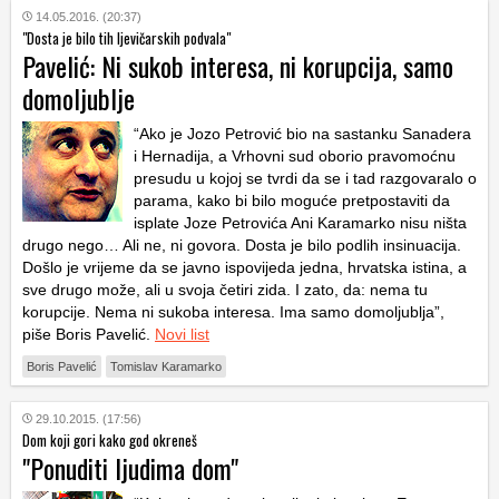
14.05.2016. (20:37)
"Dosta je bilo tih ljevičarskih podvala"
Pavelić: Ni sukob interesa, ni korupcija, samo
domoljublje
“Ako je Jozo Petrović bio na sastanku Sanadera
i Hernadija, a Vrhovni sud oborio pravomoćnu
presudu u kojoj se tvrdi da se i tad razgovaralo o
parama, kako bi bilo moguće pretpostaviti da
isplate Joze Petrovića Ani Karamarko nisu ništa
drugo nego… Ali ne, ni govora. Dosta je bilo podlih insinuacija.
Došlo je vrijeme da se javno ispovijeda jedna, hrvatska istina, a
sve drugo može, ali u svoja četiri zida. I zato, da: nema tu
korupcije. Nema ni sukoba interesa. Ima samo domoljublja”,
piše Boris Pavelić.
Novi list
Boris Pavelić
Tomislav Karamarko
29.10.2015. (17:56)
Dom koji gori kako god okreneš
"Ponuditi ljudima dom"