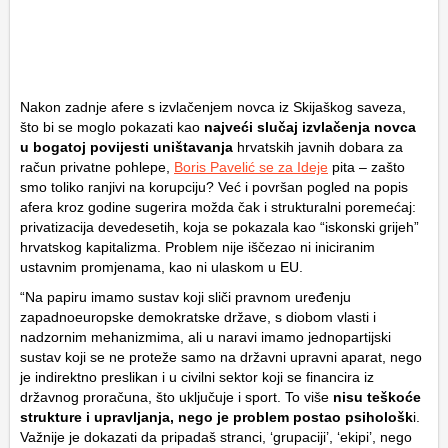
Nakon zadnje afere s izvlačenjem novca iz Skijaškog saveza,
što bi se moglo pokazati kao
najveći slučaj izvlačenja novca
u bogatoj povijesti uništavanja
hrvatskih javnih dobara za
račun privatne pohlepe,
Boris Pavelić se za Ideje
pita – zašto
smo toliko ranjivi na korupciju? Već i površan pogled na popis
afera kroz godine sugerira možda čak i strukturalni poremećaj:
privatizacija devedesetih, koja se pokazala kao “iskonski grijeh”
hrvatskog kapitalizma. Problem nije iščezao ni iniciranim
ustavnim promjenama, kao ni ulaskom u EU.
“Na papiru imamo sustav koji sliči pravnom uređenju
zapadnoeuropske demokratske države, s diobom vlasti i
nadzornim mehanizmima, ali u naravi imamo jednopartijski
sustav koji se ne proteže samo na državni upravni aparat, nego
je indirektno preslikan i u civilni sektor koji se financira iz
državnog proračuna, što uključuje i sport. To više
nisu teškoće
strukture i upravljanja, nego je problem postao psihološk
i.
Važnije je dokazati da pripadaš stranci, ‘grupaciji’, ‘ekipi’, nego