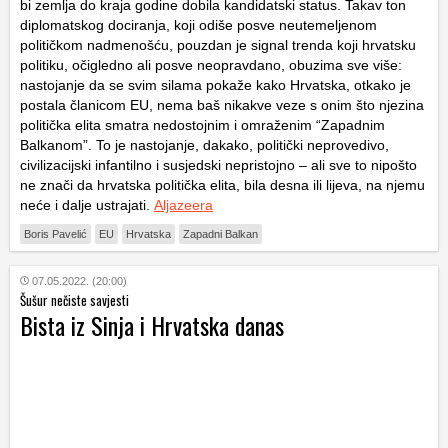
bi zemlja do kraja godine dobila kandidatski status. Takav ton
diplomatskog dociranja, koji odiše posve neutemeljenom
političkom nadmenošću, pouzdan je signal trenda koji hrvatsku
politiku, očigledno ali posve neopravdano, obuzima sve više:
nastojanje da se svim silama pokaže kako Hrvatska, otkako je
postala članicom EU, nema baš nikakve veze s onim što njezina
politička elita smatra nedostojnim i omraženim “Zapadnim
Balkanom”. To je nastojanje, dakako, politički neprovedivo,
civilizacijski infantilno i susjedski nepristojno – ali sve to nipošto
ne znači da hrvatska politička elita, bila desna ili lijeva, na njemu
neće i dalje ustrajati.
Aljazeera
Boris Pavelić
EU
Hrvatska
Zapadni Balkan
07.05.2022. (20:00)
Šušur nečiste savjesti
Bista iz Sinja i Hrvatska danas