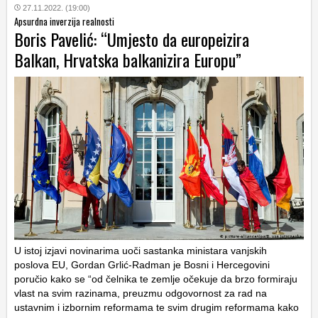
27.11.2022. (19:00)
Apsurdna inverzija realnosti
Boris Pavelić: “Umjesto da europeizira
Balkan, Hrvatska balkanizira Europu”
U istoj izjavi novinarima uoči sastanka ministara vanjskih
poslova EU, Gordan Grlić-Radman je Bosni i Hercegovini
poručio kako se “od čelnika te zemlje očekuje da brzo formiraju
vlast na svim razinama, preuzmu odgovornost za rad na
ustavnim i izbornim reformama te svim drugim reformama kako