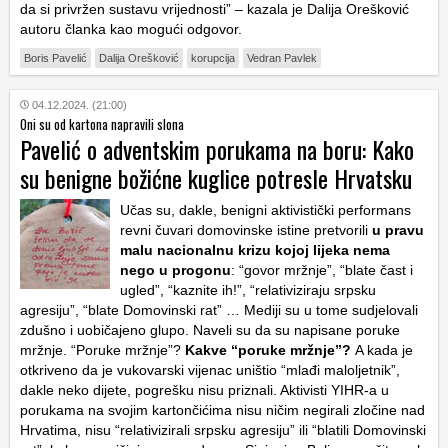
da si privržen sustavu vrijednosti” – kazala je Dalija Orešković
autoru članka kao mogući odgovor.
Boris Pavelić
Dalija Orešković
korupcija
Vedran Pavlek
04.12.2024. (21:00)
Oni su od kartona napravili slona
Pavelić o adventskim porukama na boru: Kako
su benigne božićne kuglice potresle Hrvatsku
Učas su, dakle, benigni aktivistički performans
revni čuvari domovinske istine pretvorili
u pravu
malu nacionalnu krizu kojoj lijeka nema
nego u progonu
: “govor mržnje”, “blate čast i
ugled”, “kaznite ih!”, “relativiziraju srpsku
agresiju”, “blate Domovinski rat” … Mediji su u tome sudjelovali
zdušno i uobičajeno glupo. Naveli su da su napisane poruke
mržnje. “Poruke mržnje”?
Kakve “poruke mržnje”?
A kada je
otkriveno da je vukovarski vijenac uništio “mlađi maloljetnik”,
dakle neko dijete, pogrešku nisu priznali. Aktivisti YIHR-a u
porukama na svojim kartončićima nisu ničim negirali zločine nad
Hrvatima, nisu “relativizirali srpsku agresiju” ili “blatili Domovinski