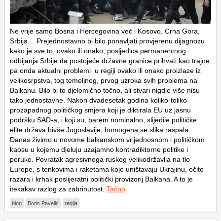
Ne vrije samo Bosna i Hercegovina već i Kosovo, Crna Gora,
Srbija… Prejednostavno bi bilo ponavljati provjerenu dijagnozu
kako je sve to, ovako ili onako, posljedica permanentnog
odbijanja Srbije da postojeće državne granice prihvati kao trajne
pa onda aktualni problemi u regiji ovako ili onako proizlaze iz
velikosrpstva, tog temeljnog, prvog uzroka svih problema na
Balkanu. Bilo bi to djelomično točno, ali stvari nigdje više nisu
tako jednostavne. Nakon dvadesetak godina koliko-toliko
prozapadnog političkog smjera koji je diktirala EU uz jasnu
podršku SAD-a, i koji su, barem nominalno, slijedile političke
elite država bivše Jugoslavije, homogena se slika raspala.
Danas živimo u novome balkanskom vrijednosnom i političkom
kaosu u kojemu djeluju uzajamno kontradiktorne politike i
poruke. Povratak agresivnoga ruskog velikodržavlja na tlo
Europe, s tenkovima i raketama koje uništavaju Ukrajinu, očito
razara i krhak poslijeratni politički provizorij Balkana. A to je
itekakav razlog za zabrinutost.
Tačno
blog
Boris Pavelić
regija