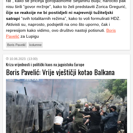
rat”, kako se pričinja goropadnome Sinjaninu Bulju; naročito pak
nisu širili “govor mržnje”, kako to želi predstaviti Zorica Gregurić,
čije se reakcije ne bi postidjeli ni najrevniji tužiteljski
satrapi
“svih totalitarnih režima”, kako to voli formulirati HDZ.
Aktivisti su, naprosto, podsjetili na ono što uporno, čak i
represijom kako vidimo, ovo društvo nastoji potisnuti.
Boris
Pavelić
za Lupigu
Boris Pavelić
kolumne
10.06.2023. (13:00)
Kriza vrijednosti i politički kaos na jugoistoku Europe
Boris Pavelić: Vrije vještičji kotao Balkana