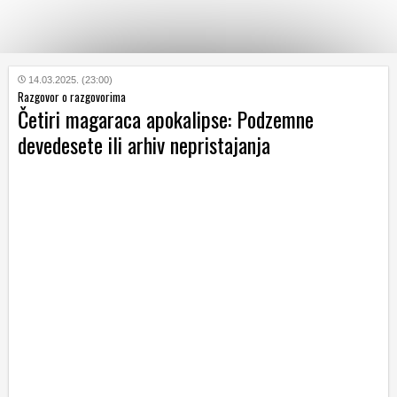
KATEGORIJE
14.03.2025. (23:00)
Razgovor o razgovorima
Četiri magaraca apokalipse: Podzemne
HRVATSKI
devedesete ili arhiv nepristajanja
WEB