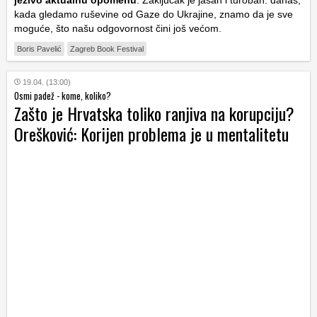
jezivo aktualnu opomenu
. Zaključak je jasan i turoban: danas,
kada gledamo ruševine od Gaze do Ukrajine, znamo da je sve
moguće, što našu odgovornost čini još većom.
Boris Pavelić
Zagreb Book Festival
19.04. (13:00)
Osmi padež - kome, koliko?
Zašto je Hrvatska toliko ranjiva na korupciju?
Orešković: Korijen problema je u mentalitetu