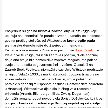
Posljednjih su godina hrvatski izdavači objavili niz knjiga koje
upućuju na uznemirujuće paralele između današnjice i tridesetih
godina prošlog stoljeća; od Wittstockove
kronologije pada
weimarske demokracije do Zweigovih memoara
i
Dežulovićeva romana o Pivničkom puču, piše
Boris Pavelić
za
Ideje. Sve te knjige, različitih žanrova i poetika, dijele spoznaju
da je ono što je bilo nezamislivo zapravo moguće, što pak sa
svoje strane našu odgovornost čini – većom. Gostujući na
Zagreb Book Festivalu, njemački pisac Uwe Wittstock predstavio
je knjigu
Veljača 1933., zima književnosti
, upozorivši na brzinu
kojom radikali mogu urušiti demokraciju, što je potaknulo
paralele s današnjim usponom desnice i Domovinskim pokretom
u Hrvatskoj. Wittstockovo djelo dio je šireg vala recentnih
prijevoda (Arendt, Eilenberger, Illies, Zweig, Dagerman) i
domaćih romana, poput novog djela Borisa Dežulovića, koji kroz
povijesni
kontekst predvečerja Drugog svjetskog rata šalju