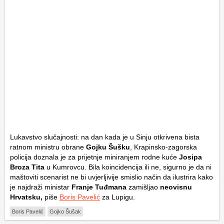
Lukavstvo slučajnosti: na dan kada je u Sinju otkrivena bista
ratnom ministru obrane
Gojku Šušku
, Krapinsko-zagorska
policija doznala je za prijetnje miniranjem rodne kuće
Josipa
Broza Tita
u Kumrovcu. Bila koincidencija ili ne, sigurno je da ni
maštoviti scenarist ne bi uvjerljivije smislio način da ilustrira kako
je najdraži ministar
Franje Tuđmana
zamišljao
neovisnu
Hrvatsku,
piše
Boris Pavelić
za Lupigu.
Boris Pavelić
Gojko Šušak