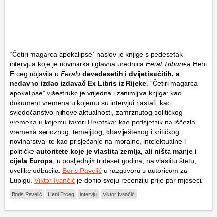
“Četiri magarca apokalipse” naslov je knjige s pedesetak
intervjua koje je novinarka i glavna urednica
Feral Tribunea
Heni
Erceg objavila u
Feralu
devedesetih i dvijetisućitih, a
nedavno izdao izdavač Ex Libris iz Rijeke
. “Četiri magarca
apokalipse” višestruko je vrijedna i zanimljiva knjiga: kao
dokument vremena u kojemu su intervjui nastali, kao
svjedočanstvo njihove aktualnosti, zamrznutog političkog
vremena u kojemu tavori Hrvatska; kao podsjetnik na iščezla
vremena serioznog, temeljitog, obaviještenog i kritičkog
novinarstva, te kao prisjećanje na moralne, intelektualne i
političke
autoritete koje je vlastita zemlja, ali ništa manje i
cijela Europa
, u posljednjih trideset godina, na vlastitu štetu,
uvelike odbacila.
Boris Pavelić
u razgovoru s autoricom za
Lupigu.
Viktor Ivančić
je donio svoju recenziju prije par mjeseci.
Boris Pavelić
Heni Erceg
intervju
Viktor Ivančić