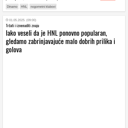
Dinamo
HNL
nogometni klubovi
01.05.2025. (09:00)
Trčati i iznenaditi znaju
Iako veseli da je HNL ponovno popularan,
gledamo zabrinjavajuće malo dobrih prilika i
golova