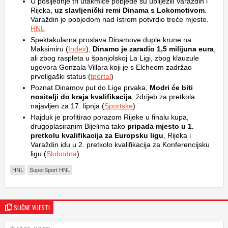
U posljednje tri utakmice pobjede su ubilježili Varaždin i
Rijeka,
uz slavljenički remi Dinama s Lokomotivom
.
Varaždin je pobjedom nad Istrom potvrdio treće mjesto.
HNL
Spektakularna proslava Dinamove duple krune na
Maksimiru (
Index
),
Dinamo je zaradio 1,5 milijuna eura
,
ali zbog raspleta u španjolskoj La Ligi, zbog klauzule
ugovora Gonzala Villara koji je s Elcheom zadržao
prvoligaški status (
tportal
)
Poznat Dinamov put do Lige prvaka,
Modri će biti
nositelji do kraja kvalifikacija
, ždrijeb za pretkola
najavljen za 17. lipnja (
Sportske
)
Hajduk je profitirao porazom Rijeke u finalu kupa,
drugoplasiranim Bijelima tako
pripada mjesto u 1.
pretkolu kvalifikacija za Europsku ligu
, Rijeka i
Varaždin idu u 2. pretkolo kvalifikacija za Konferencijsku
ligu (
Slobodna
)
HNL
SuperSport HNL
SLIČNE VIJESTI