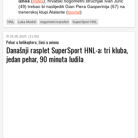
iznos
(
Index
), hrvatski nogometni stručnjak Ivan Jurić
(49) trebao bi naslijediti Gian Piera Gasperinija (67) na
trenerskoj klupi Atalante (
tportal
)
HNL
Luka Modrić
nogometni transferi
SuperSport HNL
25.05.2025. (11:00)
Pehar u helikopteru, živci u avionu
Današnji rasplet SuperSport HNL-a: tri kluba,
jedan pehar, 90 minuta ludila