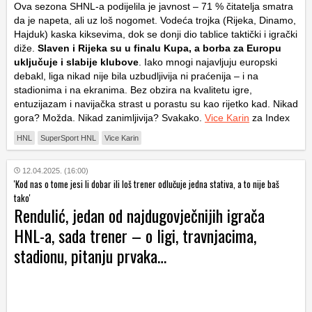
Ova sezona SHNL-a podijelila je javnost – 71 % čitatelja smatra
da je napeta, ali uz loš nogomet. Vodeća trojka (Rijeka, Dinamo,
Hajduk) kaska kiksevima, dok se donji dio tablice taktički i igrački
diže.
Slaven i Rijeka su u finalu Kupa, a borba za Europu
uključuje i slabije klubove
. Iako mnogi najavljuju europski
debakl, liga nikad nije bila uzbudljivija ni praćenija – i na
stadionima i na ekranima. Bez obzira na kvalitetu igre,
entuzijazam i navijačka strast u porastu su kao rijetko kad. Nikad
gora? Možda. Nikad zanimljivija? Svakako.
Vice Karin
za Index
HNL
SuperSport HNL
Vice Karin
12.04.2025. (16:00)
'Kod nas o tome jesi li dobar ili loš trener odlučuje jedna stativa, a to nije baš
tako'
Rendulić, jedan od najdugovječnijih igrača
HNL-a, sada trener – o ligi, travnjacima,
stadionu, pitanju prvaka…