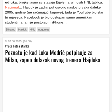
odluka
, brojke jasno svrstavaju Bijele na vrh ovih HNL tablica.
Nacional
… Hajduk je zadnji put osvojio naslov prvaka daleke
2005. godine (ne računajući kupove), tada je YouTube bio star
tri mjeseca, Facebook je bio dostupan samo američkim
studentima, a nije postojao ni iPhone…
Dinamo
Hajduk
HNL
nogomet
07.06.2025. (01:00)
Vruća ljetna stanka
Poznato je kad Luka Modrić potpisuje za
Milan, zapeo dolazak novog trenera Hajduka