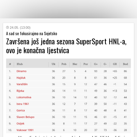
KATEGORIJE
24.05. (13:00)
A sad se fokusirajmo na Svjetsko
Završena još jedna sezona SuperSport HNL-a,
HRVATSKI
ovo je konačna ljestvica
WEB