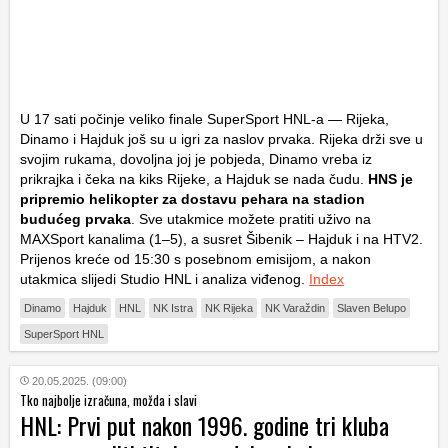
U 17 sati počinje veliko finale SuperSport HNL-a — Rijeka,
Dinamo i Hajduk još su u igri za naslov prvaka. Rijeka drži sve u
svojim rukama, dovoljna joj je pobjeda, Dinamo vreba iz
prikrajka i čeka na kiks Rijeke, a Hajduk se nada čudu.
HNS je
pripremio helikopter za dostavu pehara na stadion
budućeg prvaka
. Sve utakmice možete pratiti uživo na
MAXSport kanalima (1–5), a susret Šibenik – Hajduk i na HTV2.
Prijenos kreće od 15:30 s posebnom emisijom, a nakon
utakmica slijedi Studio HNL i analiza viđenog.
Index
Dinamo
Hajduk
HNL
NK Istra
NK Rijeka
NK Varaždin
Slaven Belupo
SuperSport HNL
20.05.2025. (09:00)
Tko najbolje izračuna, možda i slavi
HNL: Prvi put nakon 1996. godine tri kluba