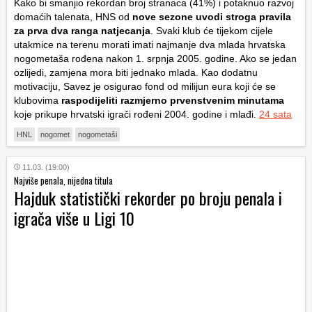
Kako bi smanjio rekordan broj stranaca (41%) i potaknuo razvoj
domaćih talenata, HNS od
nove sezone uvodi stroga pravila
za prva dva ranga natjecanja
. Svaki klub će tijekom cijele
utakmice na terenu morati imati najmanje dva mlada hrvatska
nogometaša rođena nakon 1. srpnja 2005. godine. Ako se jedan
ozlijedi, zamjena mora biti jednako mlada. Kao dodatnu
motivaciju, Savez je osigurao fond od milijun eura koji će se
klubovima
raspodijeliti razmjerno prvenstvenim minutama
koje prikupe hrvatski igrači rođeni 2004. godine i mlađi.
24 sata
HNL
nogomet
nogometaši
11.03. (19:00)
Najviše penala, nijedna titula
Hajduk statistički rekorder po broju penala i
igrača više u Ligi 10