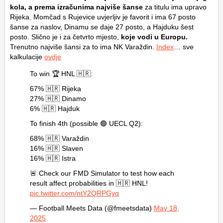
kola, a prema izračunima najviše šanse
za titulu ima upravo
Rijeka. Momčad s Rujevice uvjerljiv je favorit i ima 67 posto
šanse za naslov, Dinamu se daje 27 posto, a Hajduku šest
posto. Slično je i za četvrto mjesto,
koje vodi u Europu.
Trenutno najviše šansi za to ima NK Varaždin.
Index
… sve
kalkulacije
ovdje
To win 🏆 HNL 🇭🇷:
67% 🇭🇷 Rijeka
27% 🇭🇷 Dinamo
6% 🇭🇷 Hajduk
To finish 4th (possible 🟢 UECL Q2):
68% 🇭🇷 Varaždin
16% 🇭🇷 Slaven
16% 🇭🇷 Istra
🚨 Check our FMD Simulator to test how each
result affect probabilities in 🇭🇷 HNL!
pic.twitter.com/ntY2QRPGyq
— Football Meets Data (@fmeetsdata)
May 18,
2025