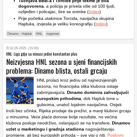
Tučnjava BBB-a i Torcide prije tekme je bila
dogovorena
, a policija je privela više od 100 ljudi,
ozlijeđen i policajac, šire se snimke (
Index
)
Prije početka utakmice Torcida, navijačka skupina
Hajduka, izvjesila je veliku koreografiju (
Index
)
Dinamo - Hajduk
HNL
nogomet
02.05.2025. (15:00)
HNL: Liga gdje su minusi jedini konstantan plus
Neizvjesna HNL sezona u sjeni financijskih
problema: Dinamo blista, ostali grcaju
HNL prolazi kroz jednu od najneizvjesnijih
sezona, no financijska slika klubova ostaje
zabrinjavajuća.
Dinamo dominira zahvaljujući
europskim prihodima
, dok Hajduk tone u
gubicima, unatoč lojalnim navijačima. Osijek
troši bez učinka, Rijeka prodaje da preživi, a manji klubovi grcaju
u minusima. Veće plaće donose bolje rezultate, no većina
klubova posluje neodrživo, oslanjajući se na transfere
. Dinamov
uzlet u marketingu i gradnja stadiona
nagovještavaju
promjene, ali bez europskih prihoda – sve visi o niti.
Poslovni