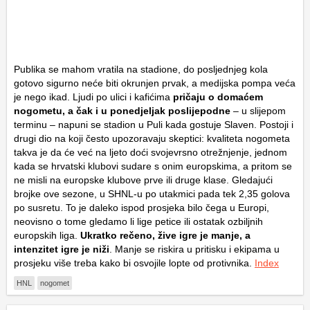
Publika se mahom vratila na stadione, do posljednjeg kola
gotovo sigurno neće biti okrunjen prvak, a medijska pompa veća
je nego ikad. Ljudi po ulici i kafićima
pričaju o domaćem
nogometu, a čak i u ponedjeljak poslijepodne
– u slijepom
terminu – napuni se stadion u Puli kada gostuje Slaven. Postoji i
drugi dio na koji često upozoravaju skeptici: kvaliteta nogometa
takva je da će već na ljeto doći svojevrsno otrežnjenje, jednom
kada se hrvatski klubovi sudare s onim europskima, a pritom se
ne misli na europske klubove prve ili druge klase. Gledajući
brojke ove sezone, u SHNL-u po utakmici pada tek 2,35 golova
po susretu. To je daleko ispod prosjeka bilo čega u Europi,
neovisno o tome gledamo li lige petice ili ostatak ozbiljnih
europskih liga.
Ukratko rečeno, žive igre je manje, a
intenzitet igre je niži
. Manje se riskira u pritisku i ekipama u
prosjeku više treba kako bi osvojile lopte od protivnika.
Index
HNL
nogomet