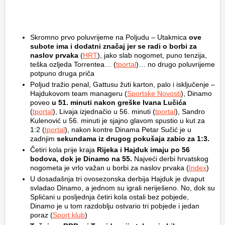
Skromno prvo poluvrijeme na Poljudu – Utakmica
ove
subote ima i dodatni značaj jer se radi o borbi za
naslov prvaka
(
HRT
), jako slab nogomet, puno tenzija,
teška ozljeda Torrentea… (
tportal
)… no drugo poluvrijeme
potpuno druga priča
Poljud tražio penal, Gattusu žuti karton, palo i isključenje –
Hajdukovom team manageru (
Sportske Novosti
), Dinamo
poveo
u 51. minuti nakon greške Ivana Lučića
(
tportal
), Livaja izjednačio u 56. minuti (
tportal
), Sandro
Kulenović u 56. minuti je sjajno glavom spustio u kut za
1:2 (
tportal
), nakon kontre Dinama Petar Sučić je u
zadnjim
sekundama iz drugog pokušaja zabio za 1:3.
Četiri kola prije kraja
Rijeka i Hajduk imaju po 56
bodova, dok je Dinamo na 55.
Najveći derbi hrvatskog
nogometa je vrlo važan u borbi za naslov prvaka (
Index
)
U dosadašnja tri ovosezonska derbija Hajduk je dvaput
svladao Dinamo, a jednom su igrali neriješeno. No, dok su
Splićani u posljednja četiri kola ostali bez pobjede,
Dinamo je u tom razdoblju ostvario tri pobjede i jedan
poraz (
Sport klub
)