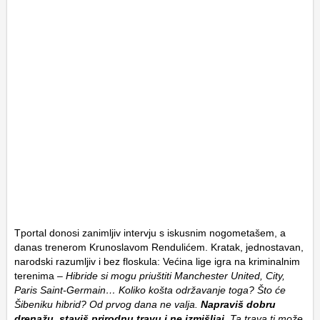
Tportal donosi zanimljiv intervju s iskusnim nogometašem, a
danas trenerom Krunoslavom Rendulićem. Kratak, jednostavan,
narodski razumljiv i bez floskula: Većina lige igra na kriminalnim
terenima –
Hibride si mogu priuštiti Manchester United, City,
Paris Saint-Germain… Koliko košta održavanje toga? Što će
Šibeniku hibrid? Od prvog dana ne valja.
Napraviš dobru
drenažu, staviš prirodnu travu i ne izmišljaj
. Ta trava ti može