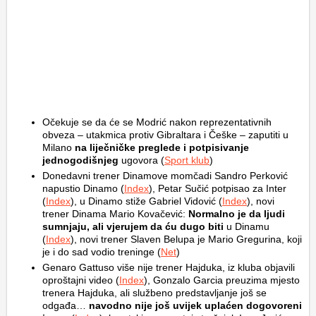
Očekuje se da će se Modrić nakon reprezentativnih
obveza – utakmica protiv Gibraltara i Češke – zaputiti u
Milano
na liječničke preglede i potpisivanje
jednogodišnjeg
ugovora (
Sport klub
)
Donedavni trener Dinamove momčadi Sandro Perković
napustio Dinamo (
Index
), Petar Sučić potpisao za Inter
(
Index
), u Dinamo stiže Gabriel Vidović (
Index
), novi
trener Dinama Mario Kovačević:
Normalno je da ljudi
sumnjaju, ali vjerujem da ću dugo biti
u Dinamu
(
Index
), novi trener Slaven Belupa je Mario Gregurina, koji
je i do sad vodio treninge (
Net
)
Genaro Gattuso više nije trener Hajduka, iz kluba objavili
oproštajni video (
Index
), Gonzalo Garcia preuzima mjesto
trenera Hajduka, ali službeno predstavljanje još se
odgađa…
navodno nije još uvijek uplaćen dogovoreni