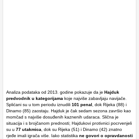
Analiza podataka od 2013. godine pokazuje da je
Hajduk
predvodnik u kategorijama
koje najviše zabavljaju navijače.
Splićani su u tom periodu iznudili
101 penal
, dok Rijeka (88) i
Dinamo (85) zaostaju. Hajduk je čak sedam sezona završio kao
momčad s najviše dosuđenih kaznenih udaraca. Slična je
situacija i s brojčanom prednosti; Hajdukovi protivnici pocrvenjeli
su u
77 utakmica
, dok su Rijeka (51) i Dinamo (42) znatno
rjeđe imali igrača više. Iako statistika
ne govori o opravdanosti