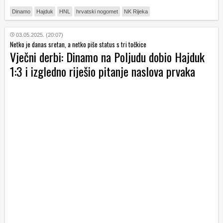
Dinamo
Hajduk
HNL
hrvatski nogomet
NK Rijeka
03.05.2025. (20:07)
Netko je danas sretan, a netko piše status s tri točkice
Vječni derbi: Dinamo na Poljudu dobio Hajduk
1:3 i izgledno riješio pitanje naslova prvaka