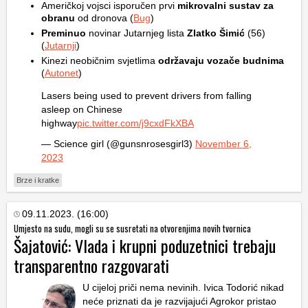
Američkoj vojsci isporučen prvi
mikrovalni sustav za
obranu
od dronova (
Bug
)
Preminuo
novinar Jutarnjeg lista
Zlatko Šimić
(56)
(
Jutarnji
)
Kinezi neobičnim svjetlima
održavaju vozače budnima
(
Autonet
)
Lasers being used to prevent drivers from falling
asleep on Chinese
highway
pic.twitter.com/j9cxdFkXBA
— Science girl (@gunsnrosesgirl3)
November 6,
2023
Brze i kratke
09.11.2023. (16:00)
Umjesto na sudu, mogli su se susretati na otvorenjima novih tvornica
Šajatović: Vlada i krupni poduzetnici trebaju
transparentno razgovarati
U cijeloj priči nema nevinih. Ivica Todorić nikad
neće priznati da je razvijajući Agrokor pristao