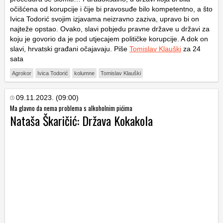
očišćena od korupcije i čije bi pravosuđe bilo kompetentno, a što
Ivica Todorić svojim izjavama neizravno zaziva, upravo bi on
najteže opstao. Ovako, slavi pobjedu pravne države u državi za
koju je govorio da je pod utjecajem političke korupcije. A dok on
slavi, hrvatski građani očajavaju. Piše
Tomislav Klauški
za 24
sata
Agrokor
Ivica Todorić
kolumne
Tomislav Klauški
09.11.2023. (09:00)
Ma glavno da nema problema s alkoholnim pićima
Nataša Škaričić: Država Kokakola