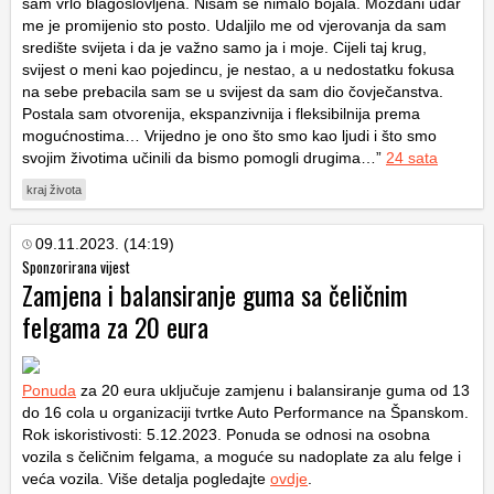
sam vrlo blagoslovljena. Nisam se nimalo bojala. Moždani udar
me je promijenio sto posto. Udaljilo me od vjerovanja da sam
središte svijeta i da je važno samo ja i moje. Cijeli taj krug,
svijest o meni kao pojedincu, je nestao, a u nedostatku fokusa
na sebe prebacila sam se u svijest da sam dio čovječanstva.
Postala sam otvorenija, ekspanzivnija i fleksibilnija prema
mogućnostima… Vrijedno je ono što smo kao ljudi i što smo
svojim životima učinili da bismo pomogli drugima…”
24 sata
kraj života
09.11.2023. (14:19)
Sponzorirana vijest
Zamjena i balansiranje guma sa čeličnim
felgama za 20 eura
Ponuda
za 20 eura uključuje zamjenu i balansiranje guma od 13
do 16 cola u organizaciji tvrtke Auto Performance na Španskom.
Rok iskoristivosti: 5.12.2023. Ponuda se odnosi na osobna
vozila s čeličnim felgama, a moguće su nadoplate za alu felge i
veća vozila. Više detalja pogledajte
ovdje
.