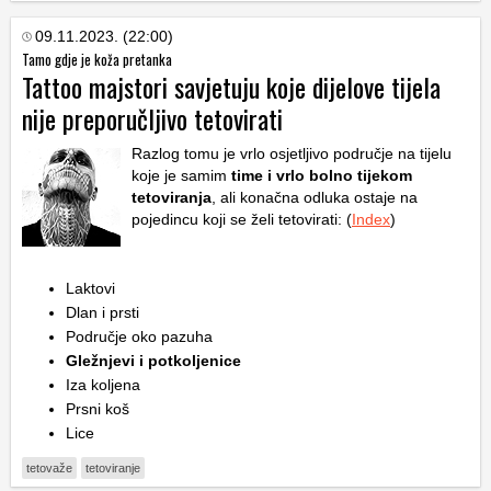
09.11.2023. (22:00)
Tamo gdje je koža pretanka
Tattoo majstori savjetuju koje dijelove tijela
nije preporučljivo tetovirati
Razlog tomu je vrlo osjetljivo područje na tijelu
koje je samim
time i vrlo bolno tijekom
tetoviranja
, ali konačna odluka ostaje na
pojedincu koji se želi tetovirati: (
Index
)
Laktovi
Dlan i prsti
Područje oko pazuha
Gležnjevi i potkoljenice
Iza koljena
Prsni koš
Lice
tetovaže
tetoviranje