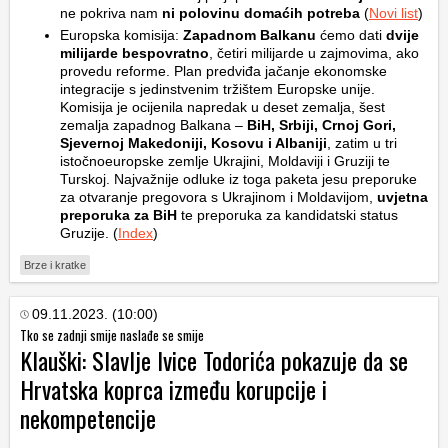
ne pokriva nam
ni polovinu domaćih potreba
(
Novi list
)
Europska komisija:
Zapadnom Balkanu
ćemo dati
dvije
milijarde bespovratno
, četiri milijarde u zajmovima, ako
provedu reforme. Plan predviđa jačanje ekonomske
integracije s jedinstvenim tržištem Europske unije.
Komisija je ocijenila napredak u deset zemalja, šest
zemalja zapadnog Balkana –
BiH, Srbiji, Crnoj Gori,
Sjevernoj Makedoniji, Kosovu i Albaniji
, zatim u tri
istočnoeuropske zemlje Ukrajini, Moldaviji i Gruziji te
Turskoj. Najvažnije odluke iz toga paketa jesu preporuke
za otvaranje pregovora s Ukrajinom i Moldavijom,
uvjetna
preporuka za BiH
te preporuka za kandidatski status
Gruzije. (
Index
)
Brze i kratke
09.11.2023. (10:00)
Tko se zadnji smije naslađe se smije
Klauški: Slavlje Ivice Todorića pokazuje da se
Hrvatska koprca između korupcije i
nekompetencije