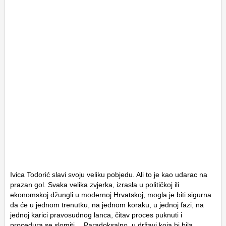
Ivica Todorić slavi svoju veliku pobjedu. Ali to je kao udarac na
prazan gol. Svaka velika zvjerka, izrasla u političkoj ili
ekonomskoj džungli u modernoj Hrvatskoj, mogla je biti sigurna
da će u jednom trenutku, na jednom koraku, u jednoj fazi, na
jednoj karici pravosudnog lanca, čitav proces puknuti i
procedura se slomiti… Paradoksalno, u državi koja bi bila