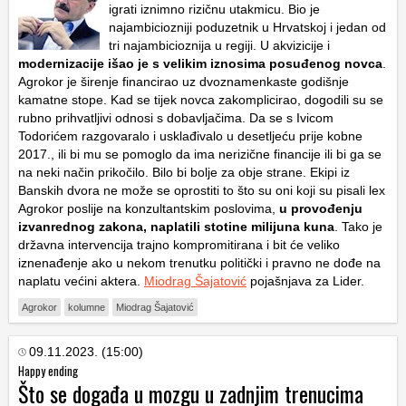
igrati iznimno rizičnu utakmicu. Bio je
najambiciozniji poduzetnik u Hrvatskoj i jedan od
tri najambicioznija u regiji. U akvizicije i
modernizacije išao je s velikim iznosima posuđenog novca
.
Agrokor je širenje financirao uz dvoznamenkaste godišnje
kamatne stope. Kad se tijek novca zakomplicirao, dogodili su se
rubno prihvatljivi odnosi s dobavljačima. Da se s Ivicom
Todorićem razgovaralo i usklađivalo u desetljeću prije kobne
2017., ili bi mu se pomoglo da ima nerizične financije ili bi ga se
na neki način prikočilo. Bilo bi bolje za obje strane. Ekipi iz
Banskih dvora ne može se oprostiti to što su oni koji su pisali lex
Agrokor poslije na konzultantskim poslovima,
u provođenju
izvanrednog zakona, naplatili stotine milijuna kuna
. Tako je
državna intervencija trajno kompromitirana i bit će veliko
iznenađenje ako u nekom trenutku politički i pravno ne dođe na
naplatu većini aktera.
Miodrag Šajatović
pojašnjava za Lider.
Agrokor
kolumne
Miodrag Šajatović
09.11.2023. (15:00)
Happy ending
Što se događa u mozgu u zadnjim trenucima