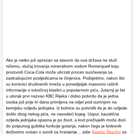
Ako je netko još oprezan sa stavom da ova država ne služi
ničemu, slučaj trovanja mineralnom vodom Romerquell koju
proizvodi Coca-Cola može ubrzati proces suočavanja sa
zastrašujućim posljedicama te činjenice. Podsjetimo, nakon što
su korisnici društvenih mreža u ponedjeljak masovno raširili
informacije o toksičnoj kiselini u popularnom piću, Jutarnji je list
u utorak prvi nazvao KBC Rijeka i dobio potvrdu da je jedna
osoba još prije tri dana primljena na odjel pod sumnjom na
kemijsku ozljedu jednjaka. Iz bolnice su potvrdili da je do ozljede
došlo zbog nekog pića, ne navodeći kojeg. Usput, kaustična
ozljeda jednjaka opasna je po život, a kod preživjelih može doći
do potpunog gubitka funkcije gutanja, nakon čega je bolesnik
doživotno ovisan o sondi za hranjenje… piše
Nataša Škaričić
za