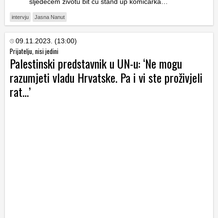
sljedećem životu bit ću stand up komičarka…
intervju
Jasna Nanut
09.11.2023. (13:00)
Prijatelju, nisi jedini
Palestinski predstavnik u UN-u: ‘Ne mogu
razumjeti vladu Hrvatske. Pa i vi ste proživjeli
rat…’