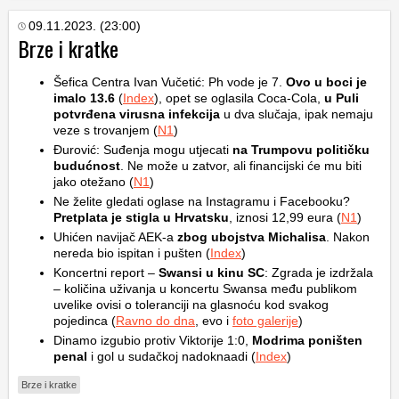
09.11.2023. (23:00)
Brze i kratke
Šefica Centra Ivan Vučetić: Ph vode je 7.
Ovo u boci je
imalo 13.6
(
Index
), opet se oglasila Coca-Cola,
u Puli
potvrđena virusna infekcija
u dva slučaja, ipak nemaju
veze s trovanjem (
N1
)
Đurović: Suđenja mogu utjecati
na Trumpovu političku
budućnost
. Ne može u zatvor, ali financijski će mu biti
jako otežano (
N1
)
Ne želite gledati oglase na Instagramu i Facebooku?
Pretplata je stigla u Hrvatsku
, iznosi 12,99 eura (
N1
)
Uhićen navijač AEK-a
zbog ubojstva Michalisa
. Nakon
nereda bio ispitan i pušten (
Index
)
Koncertni report –
Swansi u kinu SC
: Zgrada je izdržala
– količina uživanja u koncertu Swansa među publikom
uvelike ovisi o toleranciji na glasnoću kod svakog
pojedinca (
Ravno do dna
, evo i
foto galerije
)
Dinamo izgubio protiv Viktorije 1:0,
Modrima poništen
penal
i gol u sudačkoj nadoknaadi (
Index
)
Brze i kratke