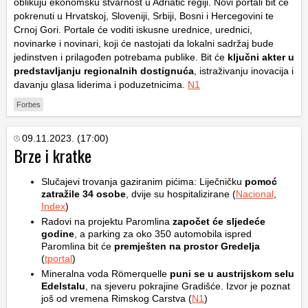
oblikuju ekonomsku stvarnost u Adriatic regiji. Novi portali bit će
pokrenuti u Hrvatskoj, Sloveniji, Srbiji, Bosni i Hercegovini te
Crnoj Gori. Portale će voditi iskusne urednice, urednici,
novinarke i novinari, koji će nastojati da lokalni sadržaj bude
jedinstven i prilagođen potrebama publike. Bit će
ključni akter u
predstavljanju regionalnih dostignuća
, istraživanju inovacija i
davanju glasa liderima i poduzetnicima.
N1
Forbes
09.11.2023. (17:00)
Brze i kratke
Slučajevi trovanja gaziranim pićima: Liječničku
pomoć
zatražile 34 osobe
, dvije su hospitalizirane (
Nacional
,
Index
)
Radovi na projektu Paromlina
započet će sljedeće
godine
, a parking za oko 350 automobila ispred
Paromlina bit će
premješten na prostor Gredelja
(
tportal
)
Mineralna voda Römerquelle
puni se u austrijskom selu
Edelstalu
, na sjeveru pokrajine Gradišće. Izvor je poznat
još od vremena Rimskog Carstva (
N1
)