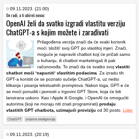
09.11.2023. (21:00)
On radi, a ti ubireš novac
OpenAI želi da svatko izgradi vlastitu verziju
ChatGPT-a s kojim možete i zarađivati
Prilagođena verzija znači da će svaki korisnik
moći ‘složiti‘ svoj GPT po vlastitoj mjeri. Znači,
moguće je napraviti chatbot koji će pričati samo
o kuhanju, ili chatbot marketingaš ili pak
računovođa. To znači da će svatko svoj
vlastiti
chatbot moći ‘napuniti‘ vlastitim podacima
. Za izradu tih
GPT-a koristit će se poznato sučelje ChatGPT-a, uz nešto
klikanja i pisanja tekstualnih promptova. Nakon toga, GPT-e će
se moći ponuditi i javnosti u trgovini GPT Store, koja će biti
lansirana uskoro. Kao i Apple ili Google, i OpenAI će omogućiti
autorima (koji ne moraju niti znati programirati)
prodaju
vlastitih GPT chatbota, uzimajući proviziju
od 30 posto.
Lider
ChatGPT
umjetna inteligencija
09.11.2023. (20:19)