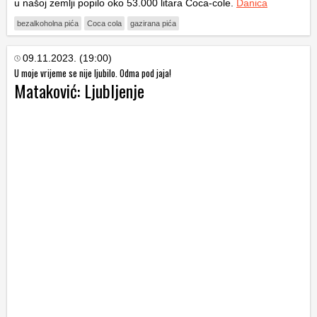
u našoj zemlji popilo oko 53.000 litara Coca-cole.
Danica
bezalkoholna pića
Coca cola
gazirana pića
09.11.2023. (19:00)
U moje vrijeme se nije ljubilo. Odma pod jaja!
Mataković: Ljubljenje