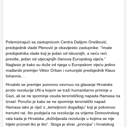
Polemizirajući sa zastupnicom Centra Dalijom Orešković,
predsjednik vlade Plenović je obavijestio zastupnike: “Imate
predsjednika vlade koji je jedan od iskusnijih, a neću reći
previše, jedan od utjecajnijih članova Europskog vijeća.”
Naglasio je kako su duže od njega u Europskom vijeću jedino
mađarski premijer Viktor Orban i rumunjski predsjednik Klaus
Iohannis…
Hrvatski se premijer ponovno osvrnuo na glasanje Hrvatske
protiv rezolucije UN-a kojom se traži humanitarno primirje u
Gazi, ali se ne spominje osuda terorističkog napada Hamasa na
Izrael. Poručio je kako se ne spominje teroristički napad
Hamasa iako je riječ o „temeljnom događaju“ koji je pokrenuo
trenutni rat, što podsjeća na rezolucije za vrijeme Domovinskog
rata kada je Hrvatska „doživljavala rezolucije u kojima se nije
htjelo priznati tko je tko“. Stoga je stvar „principa“ i hrvatskog