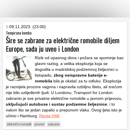
KATEGORIJE
09.11.2023. (23:00)
Tempirana bomba
Šire se zabrane za električne romobile diljem
HRVATSKI
Europe, sada ju uveo i London
WEB
Rizik od opasnog dima i požara se spominje kao
glavni razlog, a velika eksplozija koja se
dogodila u madridskoj podzemnoj željeznici u
listopadu,
zbog neispravne baterije e-
romobila
bila je okidač za tu odluku. Eksplozija
je raznijela prozore vagona i napravila ozbiljnu štetu, ali srećom
nije bilo ozlijeđenih ljudi. U Londonu, Transport for London
zabranio je sve privatne električne romobile u javnom prijevozu,
uključujući autobuse i sustav podzemne željeznice
, i to
nakon što se jedan zapalio u prepunom vlaku. Ovog ljeta isto je
učinio i Hamburg.
Revija HAK
električni romobili
promet
zabrane