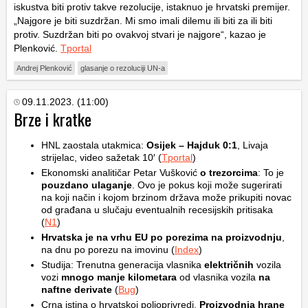
iskustva biti protiv takve rezolucije, istaknuo je hrvatski premijer.
„Najgore je biti suzdržan. Mi smo imali dilemu ili biti za ili biti
protiv. Suzdržan biti po ovakvoj stvari je najgore“, kazao je
Plenković.
Tportal
Andrej Plenković
glasanje o rezoluciji UN-a
09.11.2023. (11:00)
Brze i kratke
HNL zaostala utakmica:
Osijek – Hajduk 0:1
, Livaja
strijelac, video sažetak 10′ (
Tportal
)
Ekonomski analitičar Petar Vušković
o trezorcima
: To je
pouzdano ulaganje
. Ovo je pokus koji može sugerirati
na koji način i kojom brzinom država može prikupiti novac
od građana u slučaju eventualnih recesijskih pritisaka
(
N1
)
Hrvatska je na vrhu EU po porezima na proizvodnju
,
na dnu po porezu na imovinu (
Index
)
Studija: Trenutna generacija vlasnika
električnih
vozila
vozi
mnogo manje kilometara
od vlasnika vozila
na
naftne derivate
(
Bug
)
Crna istina o hrvatskoj poljoprivredi.
Proizvodnja hrane