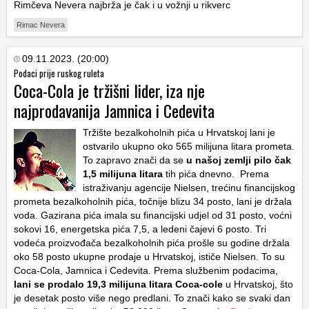
Rimčeva Nevera najbrža je čak i u vožnji u rikverc
Rimac Nevera
09.11.2023. (20:00)
Podaci prije ruskog ruleta
Coca-Cola je tržišni lider, iza nje
najprodavanija Jamnica i Cedevita
Tržište bezalkoholnih pića u Hrvatskoj lani je
ostvarilo ukupno oko 565 milijuna litara prometa.
To zapravo znači da se
u našoj zemlji pilo čak
1,5 milijuna litara
tih pića dnevno. Prema
istraživanju agencije Nielsen, trećinu financijskog
prometa bezalkoholnih pića, točnije blizu 34 posto, lani je držala
voda. Gazirana pića imala su financijski udjel od 31 posto, voćni
sokovi 16, energetska pića 7,5, a ledeni čajevi 6 posto. Tri
vodeća proizvođača bezalkoholnih pića prošle su godine držala
oko 58 posto ukupne prodaje u Hrvatskoj, ističe Nielsen. To su
Coca-Cola, Jamnica i Cedevita. Prema službenim podacima,
lani se prodalo 19,3 milijuna litara Coca-cole
u Hrvatskoj, što
je desetak posto više nego predlani. To znači kako se svaki dan