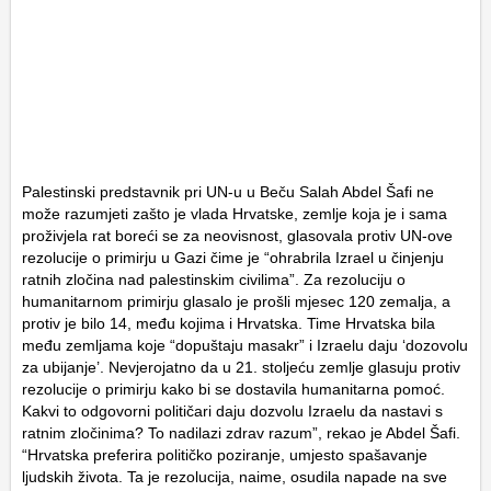
Palestinski predstavnik pri UN-u u Beču Salah Abdel Šafi ne
može razumjeti zašto je vlada Hrvatske, zemlje koja je i sama
proživjela rat boreći se za neovisnost, glasovala protiv UN-ove
rezolucije o primirju u Gazi čime je “ohrabrila Izrael u činjenju
ratnih zločina nad palestinskim civilima”. Za rezoluciju o
humanitarnom primirju glasalo je prošli mjesec 120 zemalja, a
protiv je bilo 14, među kojima i Hrvatska. Time Hrvatska bila
među zemljama koje “dopuštaju masakr” i Izraelu daju ‘dozovolu
za ubijanje’. Nevjerojatno da u 21. stoljeću zemlje glasuju protiv
rezolucije o primirju kako bi se dostavila humanitarna pomoć.
Kakvi to odgovorni političari daju dozvolu Izraelu da nastavi s
ratnim zločinima? To nadilazi zdrav razum”, rekao je Abdel Šafi.
“Hrvatska preferira političko poziranje, umjesto spašavanje
ljudskih života. Ta je rezolucija, naime, osudila napade na sve