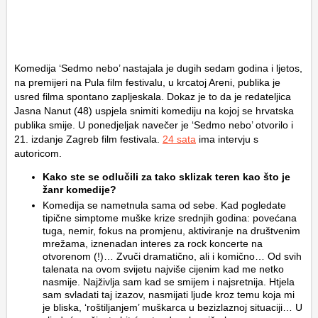
Komedija ‘Sedmo nebo’ nastajala je dugih sedam godina i ljetos,
na premijeri na Pula film festivalu, u krcatoj Areni, publika je
usred filma spontano zapljeskala. Dokaz je to da je redateljica
Jasna Nanut (48) uspjela snimiti komediju na kojoj se hrvatska
publika smije. U ponedjeljak navečer je ‘Sedmo nebo’ otvorilo i
21. izdanje Zagreb film festivala.
24 sata
ima intervju s
autoricom.
Kako ste se odlučili za tako sklizak teren kao što je
žanr komedije?
Komedija se nametnula sama od sebe. Kad pogledate
tipične simptome muške krize srednjih godina: povećana
tuga, nemir, fokus na promjenu, aktiviranje na društvenim
mrežama, iznenadan interes za rock koncerte na
otvorenom (!)… Zvuči dramatično, ali i komično… Od svih
talenata na ovom svijetu najviše cijenim kad me netko
nasmije. Najživlja sam kad se smijem i najsretnija. Htjela
sam svladati taj izazov, nasmijati ljude kroz temu koja mi
je bliska, ‘roštiljanjem’ muškarca u bezizlaznoj situaciji… U