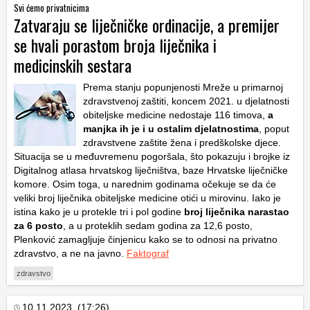
Svi ćemo privatnicima
Zatvaraju se liječničke ordinacije, a premijer
se hvali porastom broja liječnika i
medicinskih sestara
Prema stanju popunjenosti Mreže u primarnoj
zdravstvenoj zaštiti, koncem 2021. u djelatnosti
obiteljske medicine nedostaje 116 timova,
a
manjka ih je i u ostalim djelatnostima
, poput
zdravstvene zaštite žena i predškolske djece.
Situacija se u međuvremenu pogoršala, što pokazuju i brojke iz
Digitalnog atlasa hrvatskog liječništva, baze Hrvatske liječničke
komore. Osim toga, u narednim godinama očekuje se da će
veliki broj liječnika obiteljske medicine otići u mirovinu. Iako je
istina kako je u protekle tri i pol godine
broj liječnika narastao
za 6 posto
, a u proteklih sedam godina za 12,6 posto,
Plenković zamagljuje činjenicu kako se to odnosi na privatno
zdravstvo, a ne na javno.
Faktograf
zdravstvo
10.11.2023. (17:26)