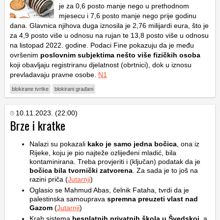
je za 0,6 posto manje nego u prethodnom
mjesecu i 7,6 posto manje nego prije godinu
dana. Glavnica njihova duga iznosila je 2,76 milijardi eura, što je
za 4,9 posto više u odnosu na rujan te 13,8 posto više u odnosu
na listopad 2022. godine. Podaci Fine pokazuju da je među
ovršenim
poslovnim subjektima nešto više fizičkih osoba
koji obavljaju registriranu djelatnost (obrtnici), dok u iznosu
prevladavaju pravne osobe.
N1
blokirane tvrtke
blokirani građani
10.11.2023. (22:00)
Brze i kratke
Nalazi su pokazali
kako je samo jedna bočica
, ona iz
Rijeke, koju je pio najteže ozlijeđeni mladić, bila
kontaminirana. Treba provjeriti i (ključan) podatak da je
bočica bila tvornički zatvorena
. Za sada je to još na
razini priča (
Jutarnji
)
Oglasio se Mahmud Abas, čelnik Fataha, tvrdi da je
palestinska samouprava
spremna preuzeti vlast nad
Gazom
(
Jutarnji
)
Krah sistema
besplatnih privatnih škola u Švedskoj
, a