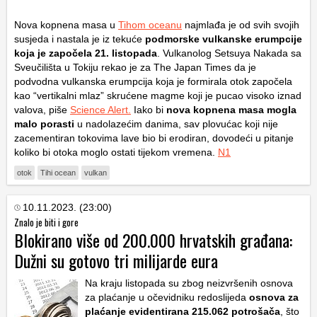
Nova kopnena masa u
Tihom oceanu
najmlađa je od svih svojih
susjeda i nastala je iz tekuće
podmorske vulkanske erumpcije
koja je započela 21. listopada
. Vulkanolog Setsuya Nakada sa
Sveučilišta u Tokiju rekao je za The Japan Times da je
podvodna vulkanska erumpcija koja je formirala otok započela
kao “vertikalni mlaz” skrućene magme koji je pucao visoko iznad
valova, piše
Science Alert.
Iako bi
nova kopnena masa mogla
malo porasti
u nadolazećim danima, sav plovućac koji nije
zacementiran tokovima lave bio bi erodiran, dovodeći u pitanje
koliko bi otoka moglo ostati tijekom vremena.
N1
otok
Tihi ocean
vulkan
10.11.2023. (23:00)
Znalo je biti i gore
Blokirano više od 200.000 hrvatskih građana:
Dužni su gotovo tri milijarde eura
Na kraju listopada su zbog neizvršenih osnova
za plaćanje u očevidniku redoslijeda
osnova za
plaćanje evidentirana 215.062 potrošača
, što