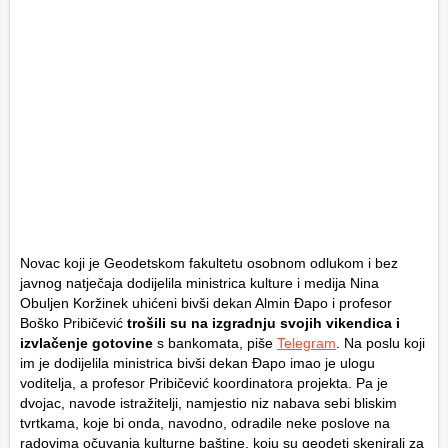
Novac koji je Geodetskom fakultetu osobnom odlukom i bez
javnog natječaja dodijelila ministrica kulture i medija Nina
Obuljen Koržinek uhićeni bivši dekan Almin Đapo i profesor
Boško Pribičević
trošili su na izgradnju svojih vikendica i
izvlačenje gotovine
s bankomata, piše
Telegram
. Na poslu koji
im je dodijelila ministrica bivši dekan Đapo imao je ulogu
voditelja, a profesor Pribičević koordinatora projekta. Pa je
dvojac, navode istražitelji, namjestio niz nabava sebi bliskim
tvrtkama, koje bi onda, navodno, odradile neke poslove na
radovima očuvanja kulturne baštine, koju su geodeti skenirali za