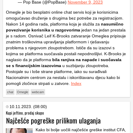
— Pop Base (@PopBase)
November 9, 2023
Omegle je bio besplatni online chat servis koji je korisnicima
omogućavao druženje s drugima bez potrebe za registracijom.
Nakon 14 godina rada, platforma koja je služila za
nasumično
povezivanje korisnika u razgovorima
jedan na jedan prestala
je s radom. Osnivač Leif K-Brooks zatvaranje Omeglea pripisuje
znatnim troškovima upravljanja platformom i rješavanju
problema s njegovom zloupotrebom. Ističe da su izazovi s
kojima se platforma suočavala postali nepodnošljivi. K-Brooks je
naglasio da je platforma
bila ranjiva na napade i suočavala
se s financijskim izazovima
u suzbijanju zloupotreba.
Postojale su i loše strane platforme, iako su surađivali
Nacionalnim centrom za nestalu i iskorištavanu djecu kako bi
pomogli zločince strpati u zatvore.
Index
chat
Omegle
webcam
10.11.2023. (08:00)
Kupi jeftino, prodaj skupo
Najčešće pogreške prilikom ulaganja
Kako bi bolje uočili najčešće greške institut CFA,