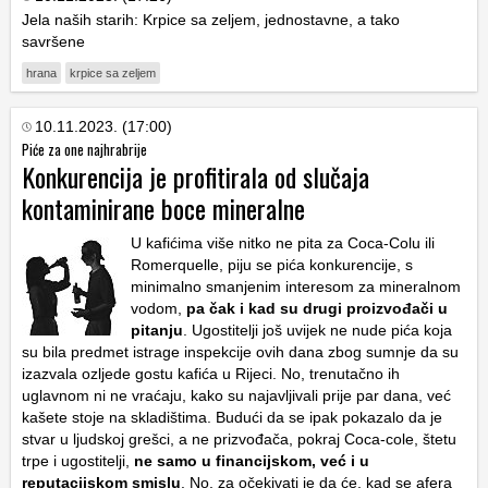
Jela naših starih: Krpice sa zeljem, jednostavne, a tako
savršene
hrana
krpice sa zeljem
10.11.2023. (17:00)
Piće za one najhrabrije
Konkurencija je profitirala od slučaja
kontaminirane boce mineralne
U kafićima više nitko ne pita za Coca-Colu ili
Romerquelle, piju se pića konkurencije, s
minimalno smanjenim interesom za mineralnom
vodom,
pa čak i kad su drugi proizvođači u
pitanju
. Ugostitelji još uvijek ne nude pića koja
su bila predmet istrage inspekcije ovih dana zbog sumnje da su
izazvala ozljede gostu kafića u Rijeci. No, trenutačno ih
uglavnom ni ne vraćaju, kako su najavljivali prije par dana, već
kašete stoje na skladištima. Budući da se ipak pokazalo da je
stvar u ljudskoj grešci, a ne prizvođača, pokraj Coca-cole, štetu
trpe i ugostitelji,
ne samo u financijskom, već i u
reputacijskom smislu
. No, za očekivati je da će, kad se afera