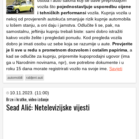
osoba i auto salona koji se bave preprodajom
vozila što
pojednostavljuje usporedbu cijene
i tehničkih performansi
vozila. Kupnja vozila u
nekoj od provjerenih autokuća smanjuje rizik kupnje automobila
u lošem stanju, a oni daju i jamstva. Odlučite li se, pak, na
samostalnu, jeftiniju kupnju trebali biste: sami dobro istražiti
kakvo vozilo želite i pregledati ponudu. Kod pregleda vozila
dobro je imati osobu uz sebe koja se razumije u aute.
Provjerite
je li sve u redu s prometnom dozvolom i ostalim papirima
, a
kad se odlučite za kupnju, pripremite kupoprodajni ugovor (ima
ga u Narodnim novinama, npr), sve potrebne dokumente i u
roku 15 dana morate registrirati vozilo na svoje ime.
Savjeti
automobili
rabljeni auti
10.11.2023. (11:00)
Brze i kratke, video izdanje
Sead Alić: Netelevizijske vijesti