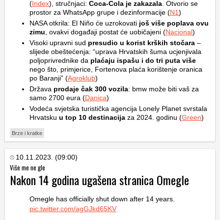
(
Index
), stručnjaci:
Coca-Cola je zakazala
. Otvorio se
prostor za WhatsApp grupe i dezinformacije (
N1
)
NASA otkrila: El Niño će uzrokovati
još više poplava ovu
zimu
, ovakvi događaji postat će uobičajeni (
Nacional
)
Visoki upravni sud
presudio u korist krških stočara
–
slijede obeštećenja: “uprava Hrvatskih šuma ucjenjivala
poljoprivrednike da
plaćaju ispašu i do tri puta više
nego što, primjerice, Fortenova plaća korištenje oranica
po Baranji” (
Agroklub
)
Država
prodaje čak 300 vozila
: bmw može biti vaš za
samo 2700 eura (
Danica
)
Vodeća svjetska turistička agencija Lonely Planet svrstala
Hrvatsku
u top 10 destinacija
za 2024. godinu (
Green
)
Brze i kratke
10.11.2023. (09:00)
Više me ne gle
Nakon 14 godina ugašena stranica Omegle
Omegle has officially shut down after 14 years.
pic.twitter.com/agGJkd65KV