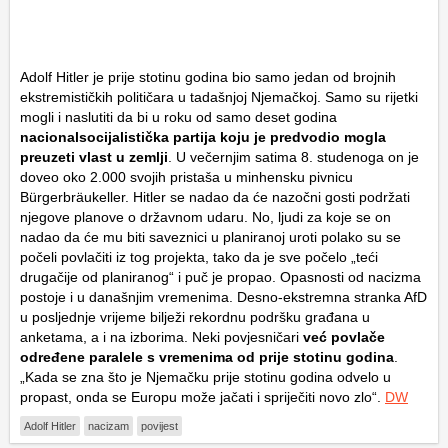
Adolf Hitler je prije stotinu godina bio samo jedan od brojnih
ekstremističkih političara u tadašnjoj Njemačkoj. Samo su rijetki
mogli i naslutiti da bi u roku od samo deset godina
nacionalsocijalistička partija koju je predvodio mogla
preuzeti vlast u zemlji
. U večernjim satima 8. studenoga on je
doveo oko 2.000 svojih pristaša u minhensku pivnicu
Bürgerbräukeller. Hitler se nadao da će nazočni gosti podržati
njegove planove o državnom udaru. No, ljudi za koje se on
nadao da će mu biti saveznici u planiranoj uroti polako su se
počeli povlačiti iz tog projekta, tako da je sve počelo „teći
drugačije od planiranog“ i puč je propao. Opasnosti od nacizma
postoje i u današnjim vremenima. Desno-ekstremna stranka AfD
u posljednje vrijeme bilježi rekordnu podršku građana u
anketama, a i na izborima. Neki povjesničari
već povlače
određene paralele s vremenima od prije stotinu godina
.
„Kada se zna što je Njemačku prije stotinu godina odvelo u
propast, onda se Europu može jačati i spriječiti novo zlo“.
DW
Adolf Hitler
nacizam
povijest