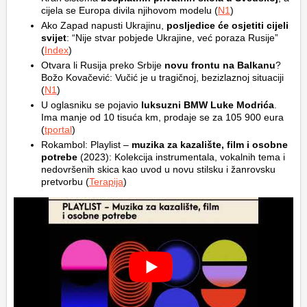
cijela se Europa divila njihovom modelu (
N1
)
Ako Zapad napusti Ukrajinu,
posljedice će osjetiti cijeli
svijet
: “Nije stvar pobjede Ukrajine, već poraza Rusije”
(
Index
)
Otvara li Rusija preko Srbije
novu frontu na Balkanu
?
Božo Kovačević: Vučić je u tragičnoj, bezizlaznoj situaciji
(
N1
)
U oglasniku se pojavio
luksuzni BMW Luke Modrića
.
Ima manje od 10 tisuća km, prodaje se za 105 900 eura
(
tportal
)
Rokambol: Playlist –
muzika za kazalište, film i osobne
potrebe
(2023): Kolekcija instrumentala, vokalnih tema i
nedovršenih skica kao uvod u novu stilsku i žanrovsku
pretvorbu (
Terapija
)