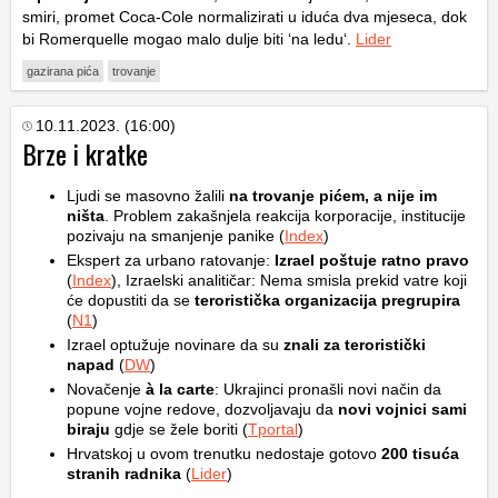
smiri, promet Coca-Cole normalizirati u iduća dva mjeseca, dok
bi Romerquelle mogao malo dulje biti ‘na ledu‘.
Lider
gazirana pića
trovanje
10.11.2023. (16:00)
Brze i kratke
Ljudi se masovno žalili
na trovanje pićem, a nije im
ništa
. Problem zakašnjela reakcija korporacije, institucije
pozivaju na smanjenje panike (
Index
)
Ekspert za urbano ratovanje:
Izrael poštuje ratno pravo
(
Index
), Izraelski analitičar: Nema smisla prekid vatre koji
će dopustiti da se
teroristička organizacija pregrupira
(
N1
)
Izrael optužuje novinare da su
znali za teroristički
napad
(
DW
)
Novačenje
à la carte
: Ukrajinci pronašli novi način da
popune vojne redove, dozvoljavaju da
novi vojnici sami
biraju
gdje se žele boriti (
Tportal
)
Hrvatskoj u ovom trenutku nedostaje gotovo
200 tisuća
stranih radnika
(
Lider
)