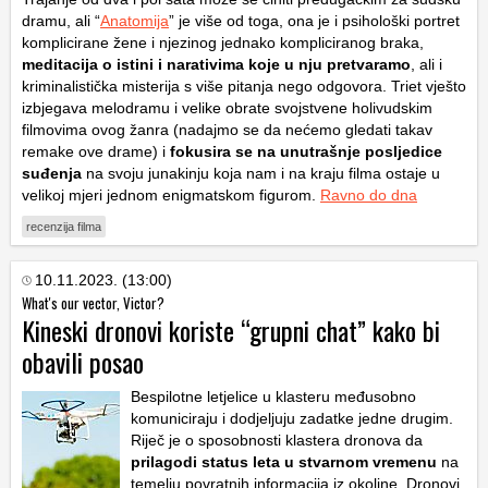
dramu, ali “
Anatomija
” je više od toga, ona je i psihološki portret
komplicirane žene i njezinog jednako kompliciranog braka,
meditacija o istini i narativima koje u nju pretvaramo
, ali i
kriminalistička misterija s više pitanja nego odgovora. Triet vješto
izbjegava melodramu i velike obrate svojstvene holivudskim
filmovima ovog žanra (nadajmo se da nećemo gledati takav
remake ove drame) i
fokusira se na unutrašnje posljedice
suđenja
na svoju junakinju koja nam i na kraju filma ostaje u
velikoj mjeri jednom enigmatskom figurom.
Ravno do dna
recenzija filma
10.11.2023. (13:00)
What's our vector, Victor?
Kineski dronovi koriste “grupni chat” kako bi
obavili posao
Bespilotne letjelice u klasteru međusobno
komuniciraju i dodjeljuju zadatke jedne drugim.
Riječ je o sposobnosti klastera dronova da
prilagodi status leta u stvarnom vremenu
na
temelju povratnih informacija iz okoline. Dronovi