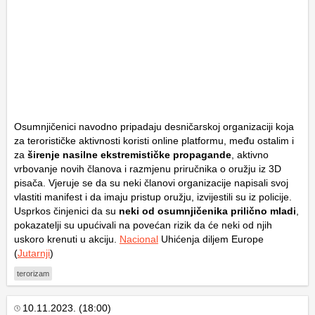
Osumnjičenici navodno pripadaju desničarskoj organizaciji koja
za terorističke aktivnosti koristi online platformu, među ostalim i
za
širenje nasilne ekstremističke propagande
, aktivno
vrbovanje novih članova i razmjenu priručnika o oružju iz 3D
pisača. Vjeruje se da su neki članovi organizacije napisali svoj
vlastiti manifest i da imaju pristup oružju, izvijestili su iz policije.
Usprkos činjenici da su
neki od osumnjičenika prilično mladi
,
pokazatelji su upućivali na povećan rizik da će neki od njih
uskoro krenuti u akciju.
Nacional
Uhićenja diljem Europe
(
Jutarnji
)
terorizam
10.11.2023. (18:00)