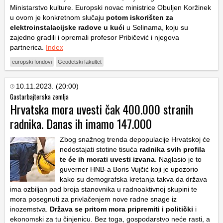
Ministarstvo kulture. Europski novac ministrice Obuljen Koržinek
u ovom je konkretnom slučaju
potom iskorišten za
elektroinstalacijske radove u kući
u Selinama, koju su
zajedno gradili i opremali profesor Pribičević i njegova
partnerica.
Index
europski fondovi
Geodetski fakultet
10.11.2023. (20:00)
Gastarbajterska zemlja
Hrvatska mora uvesti čak 400.000 stranih
radnika. Danas ih imamo 147.000
Zbog snažnog trenda depopulacije Hrvatskoj će
nedostajati stotine tisuća
radnika svih profila
te će ih morati uvesti izvana
. Naglasio je to
guverner HNB-a Boris Vujčić koji je upozorio
kako su demografska kretanja takva da država
ima ozbiljan pad broja stanovnika u radnoaktivnoj skupini te
mora posegnuti za privlačenjem nove radne snage iz
inozemstva.
Država se pritom mora pripremiti i politički
i
ekonomski za tu činjenicu. Bez toga, gospodarstvo neće rasti, a