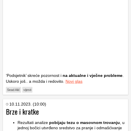
‘Podsjetnik’ skreće pozornost i
na aktualne i vječne probleme
.
Uskoro još.. a možda i redovito.
Novi glas
Sead Alić
vijesti
10.11.2023. (10:00)
Brze i kratke
Rezultati analize
pobijaju tezu o masovnom trovanju
, u
jednoj bočici utvrđeno sredstvo za pranje i odmašćivanje