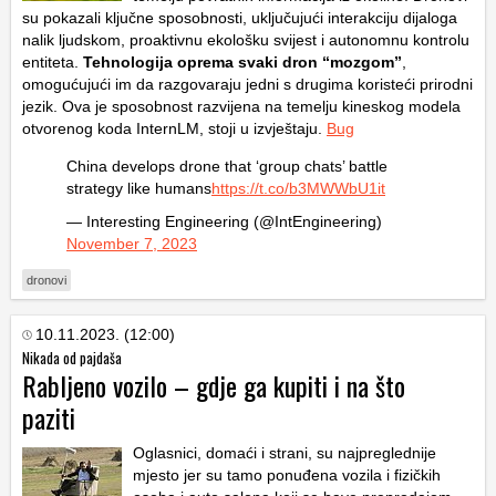
su pokazali ključne sposobnosti, uključujući interakciju dijaloga
nalik ljudskom, proaktivnu ekološku svijest i autonomnu kontrolu
entiteta.
Tehnologija oprema svaki dron “mozgom”
,
omogućujući im da razgovaraju jedni s drugima koristeći prirodni
jezik. Ova je sposobnost razvijena na temelju kineskog modela
otvorenog koda InternLM, stoji u izvještaju.
Bug
China develops drone that ‘group chats’ battle
strategy like humans
https://t.co/b3MWWbU1it
— Interesting Engineering (@IntEngineering)
November 7, 2023
dronovi
10.11.2023. (12:00)
Nikada od pajdaša
Rabljeno vozilo – gdje ga kupiti i na što
paziti
Oglasnici, domaći i strani, su najpreglednije
mjesto jer su tamo ponuđena vozila i fizičkih