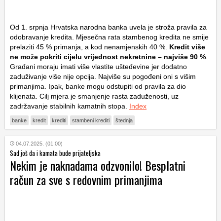
Od 1. srpnja Hrvatska narodna banka uvela je stroža pravila za
odobravanje kredita. Mjesečna rata stambenog kredita ne smije
prelaziti 45 % primanja, a kod nenamjenskih 40 %.
Kredit više
ne može pokriti cijelu vrijednost nekretnine – najviše 90 %
.
Građani moraju imati više vlastite ušteđevine jer dodatno
zaduživanje više nije opcija. Najviše su pogođeni oni s višim
primanjima. Ipak, banke mogu odstupiti od pravila za dio
klijenata. Cilj mjera je smanjenje rasta zaduženosti, uz
zadržavanje stabilnih kamatnih stopa.
Index
banke
kredit
krediti
stambeni krediti
štednja
04.07.2025. (01:00)
Sad još da i kamata bude prijateljska
Nekim je naknadama odzvonilo! Besplatni
račun za sve s redovnim primanjima