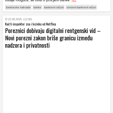
ostaje moguće, ali ovisi o procjeni banke.
N1
bankarske naknade
banke
bankovni računi
osnovni bankovni račun
22.09.2025. (12:00)
Kad ti inspektor zna i lozinku od Netflixa
Poreznici dobivaju digitalni rentgenski vid –
Novi porezni zakon briše granicu između
nadzora i privatnosti