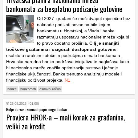
bankomata za besplatno podizanje gotovine
Od 2027. građani će moći dvaput mjesečno bez
naknade podizati novac na bilo kojem
bankomatu u Hrvatskoj, a Vlada i banke
razmatraju uspostavu nacionalne mreže koja bi
to pravo dodatno proširila.
Cilj je smanjiti
troškove građanima i osigurati dostupnost gotovin
e,
osobito u ruralnim i otočnim područjima s malo bankomata.
Hrvatska narodna banka podržava inicijativu te naglašava kako
bi nacionalna mreža značila optimizaciju sustava i jačanje
financijske uključenosti. Banke trenutno analiziraju modele i
financijsku održivost projekta.
N1
banke
bankomati
osnovni račun
28.08.2025. (01:00)
Bolje da vas iznenadi papir nego bankar
Provjera HROK-a – mali korak za građanina,
veliki za kredit