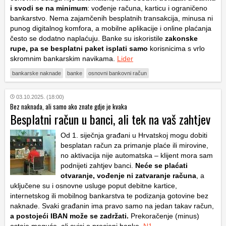
i svodi se na minimum
: vođenje računa, karticu i ograničeno
bankarstvo. Nema zajamčenih besplatnih transakcija, minusa ni
punog digitalnog komfora, a mobilne aplikacije i online plaćanja
često se dodatno naplaćuju. Banke su iskoristile
zakonske
rupe, pa se besplatni paket isplati samo
korisnicima s vrlo
skromnim bankarskim navikama.
Lider
bankarske naknade
banke
osnovni bankovni račun
03.10.2025. (18:00)
Bez naknada, ali samo ako znate gdje je kvaka
Besplatni račun u banci, ali tek na vaš zahtjev
Od 1. siječnja građani u Hrvatskoj mogu dobiti
besplatan račun za primanje plaće ili mirovine,
no aktivacija nije automatska – klijent mora sam
podnijeti zahtjev banci.
Neće se plaćati
otvaranje, vođenje ni zatvaranje računa
, a
uključene su i osnovne usluge poput debitne kartice,
internetskog ili mobilnog bankarstva te podizanja gotovine bez
naknade. Svaki građanin ima pravo samo na jedan takav račun,
a postojeći IBAN može se zadržati.
Prekoračenje (minus)