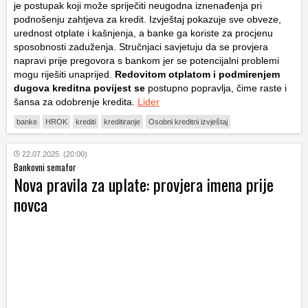
je postupak koji može spriječiti neugodna iznenađenja pri
podnošenju zahtjeva za kredit. Izvještaj pokazuje sve obveze,
urednost otplate i kašnjenja, a banke ga koriste za procjenu
sposobnosti zaduženja. Stručnjaci savjetuju da se provjera
napravi prije pregovora s bankom jer se potencijalni problemi
mogu riješiti unaprijed.
Redovitom otplatom i podmirenjem
dugova kreditna povijest se
postupno popravlja, čime raste i
šansa za odobrenje kredita.
Lider
banke
HROK
krediti
kreditiranje
Osobni kreditni izvještaj
22.07.2025. (20:00)
Bankovni semafor
Nova pravila za uplate: provjera imena prije
novca