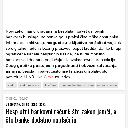
Novi zakon jamči građanima besplatan paket osnovnih
bankarskih usluga, no banke ga u praksi čine teško dostupnim.
Informacije i aktivacija
mogući su isključivo na šalterima
, dok
se digitalno nude i složeniji proizvodi poput kredita. Banke biraju
ograničene kanale besplatnih usluga, ne nude mobilno
bankarstvo i dodatno naplaćuju niz svakodnevnih transakcija.
Zbog gubitka postojećih pogodnosti i obveze zatvaranja
minusa
, besplatni paket često nije financijski isplativ, što
potvrđuje i HNB.
Ilko Ćimić
za Index
banke
bankovni račun
Ilko Ćimić
osnovni bankovni račun
osnovni račun
06.01. (19:00)
Besplatno, ali uz sitna slova
Besplatni bankovni računi: što zakon jamči, a
što banke dodatno naplaćuju