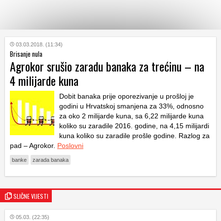
KATEGORIJE
03.03.2018. (11:34)
Brisanje nula
Agrokor srušio zaradu banaka za trećinu – na
HRVATSKI
4 milijarde kuna
WEB
Dobit banaka prije oporezivanje u prošloj je
godini u Hrvatskoj smanjena za 33%, odnosno
za oko 2 milijarde kuna, sa 6,22 milijarde kuna
koliko su zaradile 2016. godine, na 4,15 milijardi
kuna koliko su zaradile prošle godine. Razlog za
pad – Agrokor.
Poslovni
banke
zarada banaka
SLIČNE VIJESTI
05.03. (22:35)