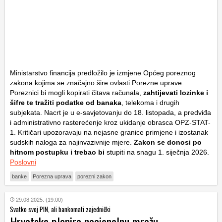
Ministarstvo financija predložilo je izmjene Općeg poreznog
zakona kojima se značajno šire ovlasti Porezne uprave.
Poreznici bi mogli kopirati čitava računala,
zahtijevati lozinke i
šifre te tražiti podatke od banaka
, telekoma i drugih
subjekata. Nacrt je u e-savjetovanju do 18. listopada, a predviđa
i administrativno rasterećenje kroz ukidanje obrasca OPZ-STAT-
1. Kritičari upozoravaju na nejasne granice primjene i izostanak
sudskih naloga za najinvazivnije mjere.
Zakon se donosi po
hitnom postupku i trebao bi
stupiti na snagu 1. siječnja 2026.
Poslovni
banke
Porezna uprava
porezni zakon
29.08.2025. (19:00)
Svatko svoj PIN, ali bankomati zajednički
Hrvatska planira nacionalnu mrežu