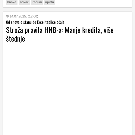
banke
novac
računi
uplata
14.07.2025. (12:00)
Od snova o stanu do Excel tablice očaja
Stroža pravila HNB-a: Manje kredita, više
štednje