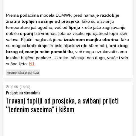
Prema podacima modela ECMWF, pred nama je
razdoblje
znatno toplije i sušnije od prosjeka
. Iako su u svibnju
temperature još ugodne, već od
lipnja
kreće jače zagrijavanje,
dok će
srpanj
biti vrhunac ljeta uz visoku vjerojatnost toplinskih
valova. Ključni naglasak je na
izraženom manjku oborina
. Iako
su mogući kratkotrajni tropski pljuskovi (do 50 mm/h),
oni zbog
brzog otjecanja neće pomoći tlu
, već mogu uzrokovati samo
lokalne bujične poplave. Ukratko: očekuje nas dugo, vruće i vrlo
sušno ljeto.
N1
vremenska prognoza
02.05. (18:00)
Proljeće na steroidima
Travanj topliji od prosjeka, a svibanj prijeti
“ledenim svecima” i kišom