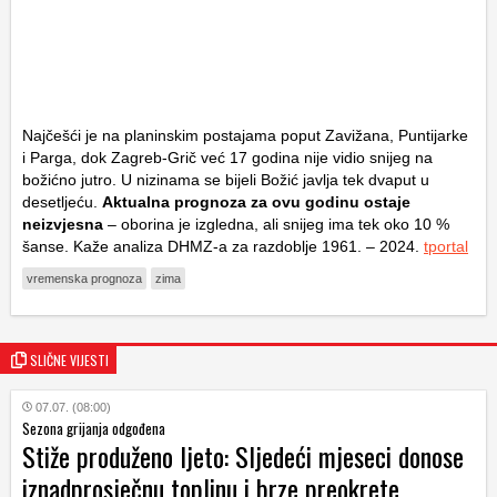
Najčešći je na planinskim postajama poput Zavižana, Puntijarke
i Parga, dok Zagreb-Grič već 17 godina nije vidio snijeg na
božićno jutro. U nizinama se bijeli Božić javlja tek dvaput u
desetljeću.
Aktualna prognoza za ovu godinu ostaje
neizvjesna
– oborina je izgledna, ali snijeg ima tek oko 10 %
šanse. Kaže analiza DHMZ-a za razdoblje 1961. – 2024.
tportal
vremenska prognoza
zima
SLIČNE VIJESTI
07.07. (08:00)
Sezona grijanja odgođena
Stiže produženo ljeto: Sljedeći mjeseci donose
iznadprosječnu toplinu i brze preokrete