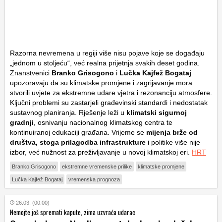
Razorna nevremena u regiji više nisu pojave koje se događaju
„jednom u stoljeću“, već realna prijetnja svakih deset godina.
Znanstvenici
Branko Grisogono
i
Lučka Kajfež Bogataj
upozoravaju da su klimatske promjene i zagrijavanje mora
stvorili uvjete za ekstremne udare vjetra i rezonanciju atmosfere.
Ključni problemi su zastarjeli građevinski standardi i nedostatak
sustavnog planiranja. Rješenje leži u
klimatski sigurnoj
gradnji
, osnivanju nacionalnog klimatskog centra te
kontinuiranoj edukaciji građana. Vrijeme se
mijenja brže od
društva, stoga prilagodba infrastrukture
i politike više nije
izbor, već nužnost za preživljavanje u novoj klimatskoj eri.
HRT
Branko Grisogono
ekstremne vremenske prilike
klimatske promjene
Lučka Kajfež Bogataj
vremenska prognoza
26.03. (00:00)
Nemojte još spremati kapute, zima uzvraća udarac