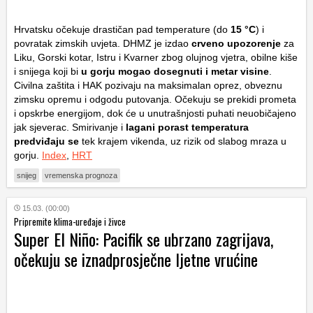
Hrvatsku očekuje drastičan pad temperature (do
15 °C
) i
povratak zimskih uvjeta. DHMZ je izdao
crveno upozorenje
za
Liku, Gorski kotar, Istru i Kvarner zbog olujnog vjetra, obilne kiše
i snijega koji bi
u gorju mogao dosegnuti i
metar visine
.
Civilna zaštita i HAK pozivaju na maksimalan oprez, obveznu
zimsku opremu i odgodu putovanja. Očekuju se prekidi prometa
i opskrbe energijom, dok će u unutrašnjosti puhati neuobičajeno
jak sjeverac. Smirivanje i
lagani porast temperatura
predviđaju se
tek krajem vikenda, uz rizik od slabog mraza u
gorju.
Index
,
HRT
snijeg
vremenska prognoza
15.03. (00:00)
Pripremite klima-uređaje i živce
Super El Niño: Pacifik se ubrzano zagrijava,
očekuju se iznadprosječne ljetne vrućine