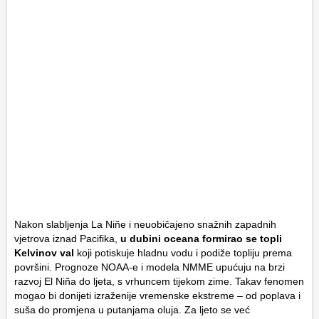
Nakon slabljenja La Niñe i neuobičajeno snažnih zapadnih
vjetrova iznad Pacifika,
u dubini oceana formirao se topli
Kelvinov val
koji potiskuje hladnu vodu i podiže topliju prema
površini. Prognoze NOAA-e i modela NMME upućuju na brzi
razvoj El Niña do ljeta, s vrhuncem tijekom zime. Takav fenomen
mogao bi donijeti izraženije vremenske ekstreme – od poplava i
suša do promjena u putanjama oluja. Za ljeto se već