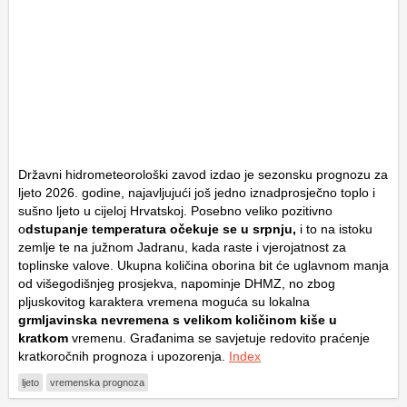
Državni hidrometeorološki zavod izdao je sezonsku prognozu za
ljeto 2026. godine, najavljujući još jedno iznadprosječno toplo i
sušno ljeto u cijeloj Hrvatskoj. Posebno veliko pozitivno
o
dstupanje temperatura očekuje se u srpnju,
i to na istoku
zemlje te na južnom Jadranu, kada raste i vjerojatnost za
toplinske valove. Ukupna količina oborina bit će uglavnom manja
od višegodišnjeg prosjekva, napominje DHMZ, no zbog
pljuskovitog karaktera vremena moguća su lokalna
grmljavinska nevremena s velikom količinom kiše u
kratkom
vremenu. Građanima se savjetuje redovito praćenje
kratkoročnih prognoza i upozorenja.
Index
ljeto
vremenska prognoza