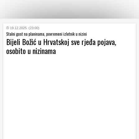
KATEGORIJE
19.12.2025. (23:00)
Stalni gost na planinama, povremeni izletnik u nizini
Bijeli Božić u Hrvatskoj sve rjeđa pojava,
HRVATSKI
osobito u nizinama
WEB