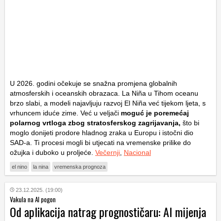
U 2026. godini očekuje se snažna promjena globalnih
atmosferskih i oceanskih obrazaca. La Niña u Tihom oceanu
brzo slabi, a modeli najavljuju razvoj El Niña već tijekom ljeta, s
vrhuncem iduće zime. Već u veljači
moguć je poremećaj
polarnog vrtloga zbog stratosferskog zagrijavanja,
što bi
moglo donijeti prodore hladnog zraka u Europu i istočni dio
SAD-a. Ti procesi mogli bi utjecati na vremenske prilike do
ožujka i duboko u proljeće.
Večernji
,
Nacional
el nino
la nina
vremenska prognoza
23.12.2025. (19:00)
Vakula na AI pogon
Od aplikacija natrag prognostičaru: AI mijenja