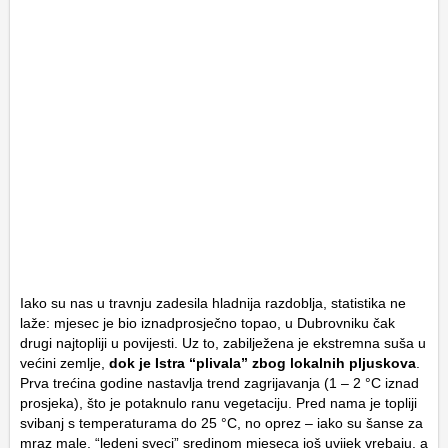
Iako su nas u travnju zadesila hladnija razdoblja, statistika ne
laže: mjesec je bio iznadprosječno topao, u Dubrovniku čak
drugi najtopliji u povijesti. Uz to, zabilježena je ekstremna suša u
većini zemlje,
dok je Istra “plivala” zbog lokalnih pljuskova
.
Prva trećina godine nastavlja trend zagrijavanja (1 – 2 °C iznad
prosjeka), što je potaknulo ranu vegetaciju. Pred nama je topliji
svibanj s temperaturama do 25 °C, no oprez – iako su šanse za
mraz male, “ledeni sveci” sredinom mjeseca još uvijek vrebaju, a