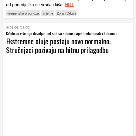
od ponedjeljka se vraća i kiša.
HRT
vremenska prognoza
vrijeme
Zoran Vakula
01.04. (16:00)
Kišobran više nije dovoljan, od sad sa sobom uvijek treba nositi i kabanicu
Ekstremne oluje postaju novo normalno:
Stručnjaci pozivaju na hitnu prilagodbu