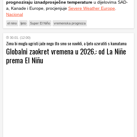
prognoziraju iznadprosječne temperature
u dijelovima SAD-
a, Kanade i Europe, procjenjuje
Severe Weather Europe
.
Nacional
el nino
ljeto
Super El Niño
vremenska prognoza
30.01. (12:00)
Zima bi mogla ugristi jače nego što smo se navikli, a ljeto uzvratiti s kamatama
Globalni zaokret vremena u 2026.: od La Niñe
prema El Niñu