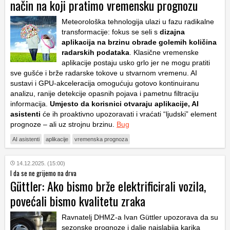
način na koji pratimo vremensku prognozu
Meteorološka tehnologija ulazi u fazu radikalne
transformacije: fokus se seli s
dizajna
aplikacija na brzinu obrade golemih količina
radarskih podataka
. Klasične vremenske
aplikacije postaju usko grlo jer ne mogu pratiti
sve gušće i brže radarske tokove u stvarnom vremenu. AI
sustavi i GPU-akceleracija omogućuju gotovo kontinuiranu
analizu, ranije detekcije opasnih pojava i pametnu filtraciju
informacija.
Umjesto da korisnici otvaraju aplikacije, AI
asistenti
će ih proaktivno upozoravati i vraćati “ljudski” element
prognoze – ali uz strojnu brzinu.
Bug
AI asistenti
aplikacije
vremenska prognoza
14.12.2025. (15:00)
I da se ne grijemo na drva
Güttler: Ako bismo brže elektrificirali vozila,
povećali bismo kvalitetu zraka
Ravnatelj DHMZ-a Ivan Güttler upozorava da su
sezonske prognoze i dalje najslabija karika