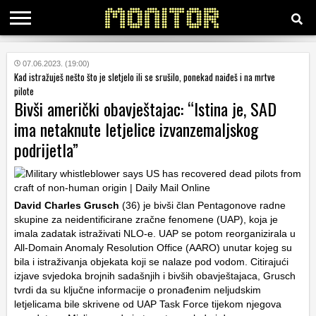
KATEGORIJE
07.06.2023. (19:00)
Kad istražuješ nešto što je sletjelo ili se srušilo, ponekad naiđeš i na mrtve
pilote
Bivši američki obavještajac: “Istina je, SAD
HRVATSKI
WEB
ima netaknute letjelice izvanzemaljskog
podrijetla”
David Charles Grusch
(36) je bivši član Pentagonove radne
skupine za neidentificirane zračne fenomene (UAP), koja je
imala zadatak istraživati NLO-e. UAP se potom reorganizirala u
All-Domain Anomaly Resolution Office (AARO) unutar kojeg su
bila i istraživanja objekata koji se nalaze pod vodom. Citirajući
izjave svjedoka brojnih sadašnjih i bivših obavještajaca, Grusch
tvrdi da su ključne informacije o pronađenim neljudskim
letjelicama bile skrivene od UAP Task Force tijekom njegova