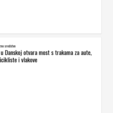
zno sredstvo
 u Danskoj otvara most s trakama za aute,
icikliste i vlakove