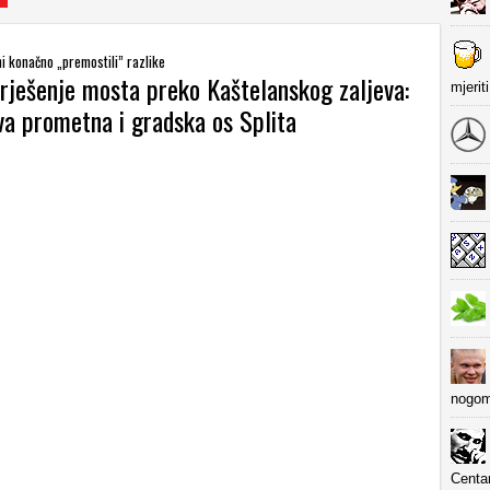
ni konačno „premostili” razlike
rješenje mosta preko Kaštelanskog zaljeva:
mjerit
va prometna i gradska os Splita
nogom
Centa