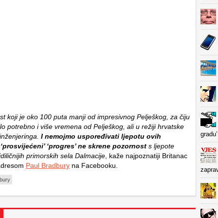
t koji je oko 100 puta manji od impresivnog Pelješkog, za čiju
ilo potrebno i više vremena od Pelješkog, ali u režiji hrvatske
gradu’
 inženjeringa.
I nemojmo uspoređivati ​​ljepotu ovih
‘prosvijećeni’ ‘progres’ ne skrene pozornost
s ljepote
diličnijih primorskih sela Dalmacije
, kaže najpoznatiji Britanac
 adresom
Paul Bradbury
na Facebooku.
zapra
bury