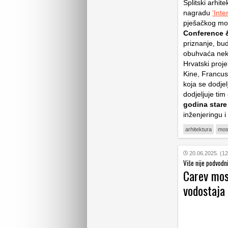
Splitski arhit
nagradu
‘Inte
pješačkog mos
Conference 
priznanje, bud
obuhvaća neke 
Hrvatski proj
Kine, Francus
koja se dodje
dodjeljuje ti
godina stare
inženjeringu i
arhitektura
mos
20.06.2025. (12
Više nije podvodn
Carev mos
vodostaja 