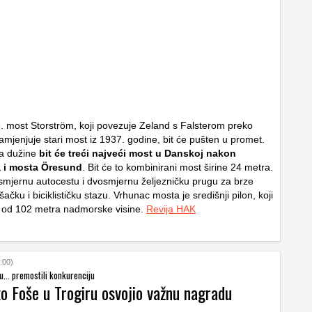
6. most Storström, koji povezuje Zeland s Falsterom preko
mjenjuje stari most iz 1937. godine, bit će pušten u promet.
a dužine
bit će treći najveći most u Danskoj nakon
a i mosta Öresund
. Bit će to kombinirani most širine 24 metra.
mjernu autocestu i dvosmjernu željezničku prugu za brze
šačku i biciklističku stazu. Vrhunac mosta je središnji pilon, koji
u od 102 metra nadmorske visine.
Revija HAK
:00)
u... premostili konkurenciju
o Foše u Trogiru osvojio važnu nagradu