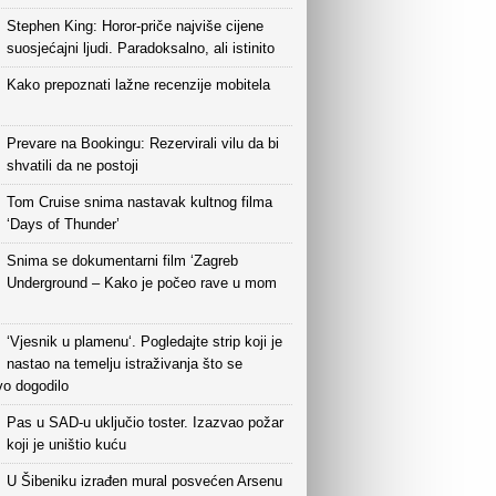
Stephen King: Horor-priče najviše cijene
suosjećajni ljudi. Paradoksalno, ali istinito
Kako prepoznati lažne recenzije mobitela
Prevare na Bookingu: Rezervirali vilu da bi
shvatili da ne postoji
Tom Cruise snima nastavak kultnog filma
‘Days of Thunder’
Snima se dokumentarni film ‘Zagreb
Underground – Kako je počeo rave u mom
‘Vjesnik u plamenu‘. Pogledajte strip koji je
nastao na temelju istraživanja što se
vo dogodilo
Pas u SAD-u uključio toster. Izazvao požar
koji je uništio kuću
U Šibeniku izrađen mural posvećen Arsenu