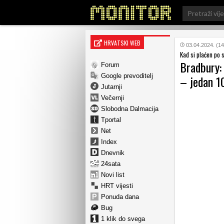
Search
for:
HRVATSKI WEB
03.04.2024. (14
Kad si plaćen po 
Bradbury: 
Forum
Google prevoditelj
– jedan 10
Jutarnji
Večernji
Slobodna Dalmacija
Tportal
Net
Index
Dnevnik
24sata
Novi list
HRT vijesti
Ponuda dana
Bug
1 klik do svega