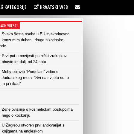
KATEGORIJE
HRVATSKI WEB
LASH VIJESTI
Svaka šesta osoba u EU svakodnevno
konzumira duhan i druge nikotinske
vode
Prvi put u povijesti putnički zrakoplov
obavio let dulji od 24 sata
Moby objavio “Porcelain” video s
Jadranskog mora: “Svi na svijetu su to
i, a ja nikad”
Žene ovisnije o kozmetičkim postupcima
nego o kockanju
U Zagrebu otvoren prvi antikvarijat s
knjigama na engleskom