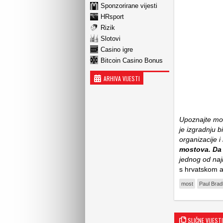
Sponzorirane vijesti
HRsport
Rizik
Slotovi
Casino igre
Bitcoin Casino Bonus
ARHIVA VIJESTI
Upoznajte mos
je izgradnju b
organizacije i
mostova. Da 
jednog od naji
s hrvatskom
most
Paul Brad
SLIČNE VIJESTI