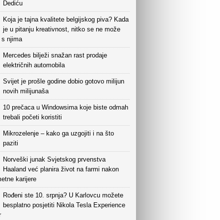
Dediću
Koja je tajna kvalitete belgijskog piva? Kada
je u pitanju kreativnost, nitko se ne može
i s njima
Mercedes bilježi snažan rast prodaje
električnih automobila
Svijet je prošle godine dobio gotovo milijun
novih milijunaša
10 prečaca u Windowsima koje biste odmah
trebali početi koristiti
Mikrozelenje – kako ga uzgojiti i na što
paziti
Norveški junak Svjetskog prvenstva
Haaland već planira život na farmi nakon
etne karijere
Rođeni ste 10. srpnja? U Karlovcu možete
besplatno posjetiti Nikola Tesla Experience
r