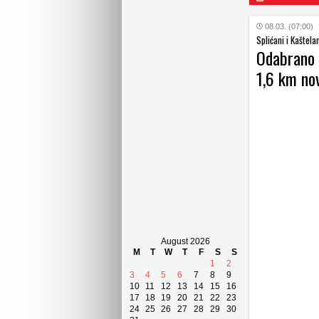
08.03. (07:00)
Splićani i Kaštela
Odabrano 
1,6 km no
August 2026
M
T
W
T
F
S
S
1
2
3
4
5
6
7
8
9
10
11
12
13
14
15
16
17
18
19
20
21
22
23
24
25
26
27
28
29
30