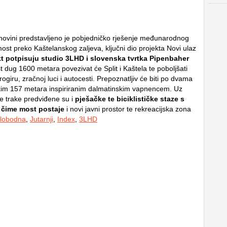
anovini predstavljeno je pobjedničko rješenje međunarodnog
ost preko Kaštelanskog zaljeva, ključni dio projekta Novi ulaz
kt potpisuju studio 3LHD i slovenska tvrtka Pipenbaher
t dug 1600 metara povezivat će Split i Kaštela te poboljšati
giru, zračnoj luci i autocesti. Prepoznatljiv će biti po dvama
kim 157 metara inspiriranim dalmatinskim vapnencem. Uz
ne trake predviđene su i
pješačke te biciklističke staze s
 čime most postaje
i novi javni prostor te rekreacijska zona
lobodna
,
Jutarnji
,
Index
,
3LHD