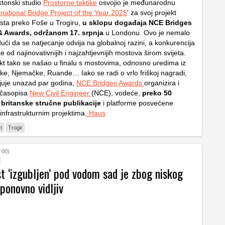
ektonski studio
Prostorne taktike
osvojio je međunarodnu
rnational Bridge Project of the Year 2025
‘ za svoj projekt
ta preko Foše u Trogiru,
u sklopu događaja NCE Bridges
& Awards, održanom 17. srpnja
u Londonu. Ovo je nemalo
ući da se natjecanje odvija na globalnoj razini, a konkurencija
od najinovativnijih i najzahtjevnijih mostova širom svijeta.
ekt tako se našao u finalu s mostovima, odnosno uredima iz
ke, Njemačke, Ruande… Iako se radi o vrlo friškoj nagradi,
ljuje unazad par godina,
NCE Bridges Awards
organizira i
m časopisa
New Civil Engineer
(NCE), vodeće,
preko 50
 britanske stručne publikacije
i platforme posvećene
 infrastrukturnim projektima.
Haus
t
Trogir
:00)
i
t ‘izgubljen’ pod vodom sad je zbog niskog
ponovno vidljiv