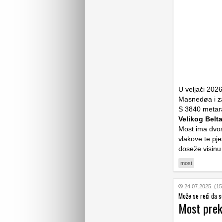
U veljači 202
Masnedøa i za
S 3840 metar
Velikog Belt
Most ima dvos
vlakove te pje
doseže visin
most
24.07.2025. (15
Može se reći da s
Most prek