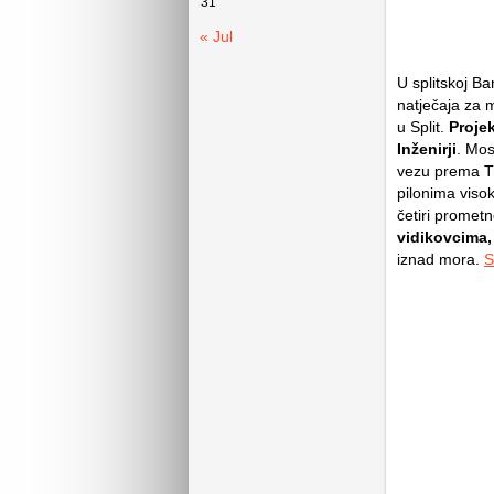
31
« Jul
U splitskoj B
natječaja za m
u Split.
Proje
Inženirji
. Mos
vezu prema Tro
pilonima viso
četiri promet
vidikovcima,
iznad mora.
S