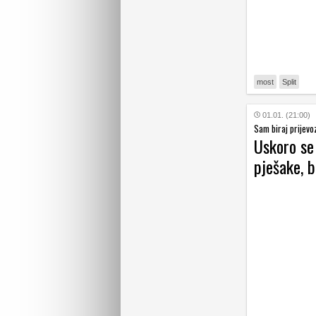
most
Split
01.01. (21:00)
Sam biraj prijevo
Uskoro se
pješake, b