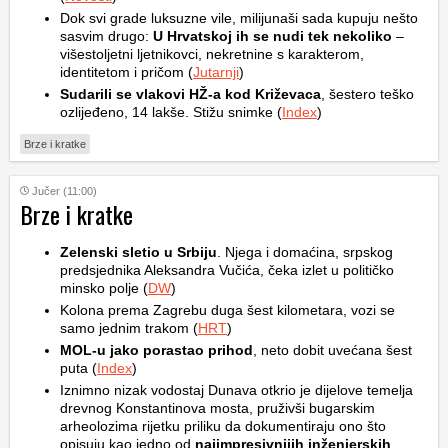
Dok svi grade luksuzne vile, milijunaši sada kupuju nešto
sasvim drugo:
U Hrvatskoj ih se nudi tek nekoliko
–
višestoljetni ljetnikovci, nekretnine s karakterom,
identitetom i pričom (
Jutarnji
)
Sudarili se vlakovi HŽ-a kod Križevaca
, šestero teško
ozlijeđeno, 14 lakše. Stižu snimke (
Index
)
Brze i kratke
Jučer (11:00)
Brze i kratke
Zelenski sletio u Srbiju
. Njega i domaćina, srpskog
predsjednika Aleksandra Vučića, čeka izlet u političko
minsko polje (
DW
)
Kolona prema Zagrebu duga šest kilometara, vozi se
samo jednim trakom (
HRT
)
MOL-u jako porastao prihod
, neto dobit uvećana šest
puta (
Index
)
Iznimno nizak vodostaj Dunava otkrio je dijelove temelja
drevnog Konstantinova mosta, pruživši bugarskim
arheolozima rijetku priliku da dokumentiraju ono što
opisuju kao jedno od
najimpresivnijih inženjerskih