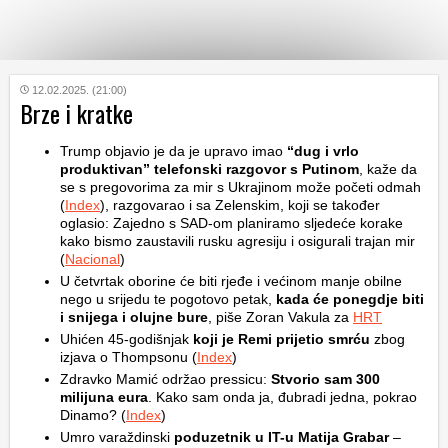
KATEGORIJE
12.02.2025. (21:00)
Brze i kratke
HRVATSKI
Trump objavio je da je upravo imao
“dug i vrlo
WEB
produktivan” telefonski razgovor s Putinom
, kaže da
se s pregovorima za mir s Ukrajinom može početi odmah
(
Index
), razgovarao i sa Zelenskim, koji se također
oglasio: Zajedno s SAD-om planiramo sljedeće korake
kako bismo zaustavili rusku agresiju i osigurali trajan mir
(
Nacional
)
U četvrtak oborine će biti rjeđe i većinom manje obilne
nego u srijedu te pogotovo petak,
kada će ponegdje biti
i snijega i olujne bure
, piše Zoran Vakula za
HRT
Uhićen 45-godišnjak
koji je Remi prijetio smrću
zbog
izjava o Thompsonu (
Index
)
Zdravko Mamić održao pressicu:
Stvorio sam 300
milijuna eura
. Kako sam onda ja, đubradi jedna, pokrao
Dinamo? (
Index
)
Umro varaždinski
poduzetnik u IT-u Matija Grabar
–