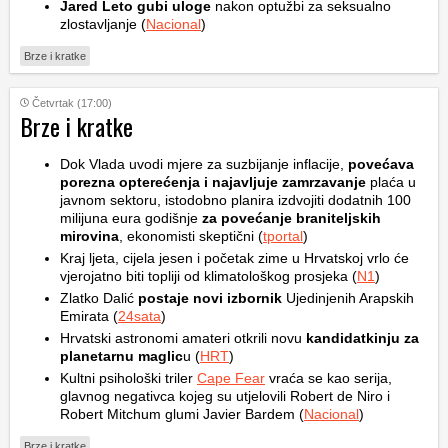
Jared Leto gubi uloge
nakon optužbi za seksualno
zlostavljanje (
Nacional
)
Brze i kratke
Četvrtak (17:00)
Brze i kratke
Dok Vlada uvodi mjere za suzbijanje inflacije,
povećava
porezna opterećenja i najavljuje zamrzavanje
plaća u
javnom sektoru, istodobno planira izdvojiti dodatnih 100
milijuna eura godišnje
za povećanje braniteljskih
mirovina
, ekonomisti skeptični (
tportal
)
Kraj ljeta, cijela jesen i početak zime u Hrvatskoj vrlo će
vjerojatno biti topliji od klimatološkog prosjeka (
N1
)
Zlatko Dalić
postaje novi izbornik
Ujedinjenih Arapskih
Emirata (
24sata
)
Hrvatski astronomi amateri otkrili novu
kandidatkinju za
planetarnu maglic
u (
HRT
)
Kultni psihološki triler
Cape Fear
vraća se kao serija,
glavnog negativca kojeg su utjelovili Robert de Niro i
Robert Mitchum glumi Javier Bardem (
Nacional
)
Brze i kratke