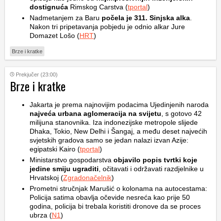
dostignuća
Rimskog Carstva (
tportal
)
Nadmetanjem za Baru
počela je 311. Sinjska alka
.
Nakon tri pripetavanja pobjedu je odnio alkar Jure
Domazet Lošo (
HRT
)
Brze i kratke
Prekjučer (23:00)
Brze i kratke
Jakarta je prema najnovijim podacima Ujedinjenih naroda
najveća urbana aglomeracija na svijetu
, s gotovo 42
milijuna stanovnika. Iza indonezijske metropole slijede
Dhaka, Tokio, New Delhi i Šangaj, a među deset najvećih
svjetskih gradova samo se jedan nalazi izvan Azije:
egipatski Kairo (
tportal
)
Ministarstvo gospodarstva
objavilo popis tvrtki koje
jedine smiju ugraditi
, očitavati i održavati razdjelnike u
Hrvatskoj (
Zgradonačelnik
)
Prometni stručnjak Marušić o kolonama na autocestama:
Policija satima obavlja očevide nesreća kao prije 50
godina, policija bi trebala koristiti dronove da se proces
ubrza (
N1
)