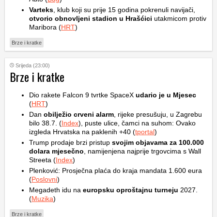
Varteks
, klub koji su prije 15 godina pokrenuli navijači,
otvorio obnovljeni stadion u Hrašćici
utakmicom protiv
Maribora (
HRT
)
Brze i kratke
Srijeda (23:00)
Brze i kratke
Dio rakete Falcon 9 tvrtke SpaceX
udario je u Mjesec
(
HRT
)
Dan
obilježio crveni alarm
, rijeke presušuju, u Zagrebu
bilo 38.7. (
Index
), puste ulice, čamci na suhom: Ovako
izgleda Hrvatska na paklenih +40 (
tportal
)
Trump prodaje brzi pristup
svojim objavama za 100.000
dolara mjesečno
, namijenjena najprije trgovcima s Wall
Streeta (
Index
)
Plenković: Prosječna plaća do kraja mandata 1.600 eura
(
Poslovni
)
Megadeth idu na
europsku oproštajnu turneju
2027.
(
Muzika
)
Brze i kratke