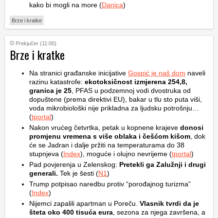
kako bi mogli na more (
Danica
)
Brze i kratke
Prekjučer (11:00)
Brze i kratke
Na stranici građanske inicijative
Gospić je naš dom
naveli
razinu katastrofe:
ekotoksičnost izmjerena 254,8,
granica je 25
, PFAS u podzemnoj vodi dvostruka od
dopuštene (prema direktivi EU), bakar u tlu sto puta viši,
voda mikrobiološki nije prikladna za ljudsku potrošnju…
(
tportal
)
Nakon vrućeg četvrtka, petak u kopnene krajeve
donosi
promjenu vremena s više oblaka i češćom kišom
, dok
će se Jadran i dalje pržiti na temperaturama do 38
stupnjeva (
Index
), moguće i olujno nevrijeme (
tportal
)
Pad povjerenja u Zelenskog:
Pretekli ga Zalužnji i drugi
generali.
Tek je šesti (
N1
)
Trump potpisao naredbu protiv “porođajnog turizma”
(
Index
)
Nijemci zapalili apartman u Poreču.
Vlasnik tvrdi da je
šteta oko 400 tisuća eura
, sezona za njega završena, a