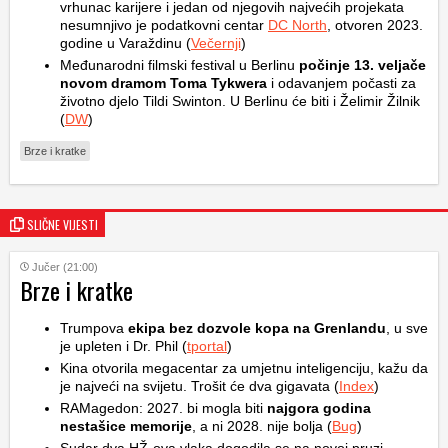
vrhunac karijere i jedan od njegovih najvećih projekata
nesumnjivo je podatkovni centar
DC North
, otvoren 2023.
godine u Varaždinu (
Večernji
)
Međunarodni filmski festival u Berlinu
počinje 13. veljače
novom dramom Toma Tykwera
i odavanjem počasti za
životno djelo Tildi Swinton. U Berlinu će biti i Želimir Žilnik
(
DW
)
Brze i kratke
SLIČNE VIJESTI
Jučer (21:00)
Brze i kratke
Trumpova
ekipa bez dozvole kopa na Grenlandu
, u sve
je upleten i Dr. Phil (
tportal
)
Kina otvorila megacentar za umjetnu inteligenciju, kažu da
je najveći na svijetu. Trošit će dva gigavata (
Index
)
RAMagedon: 2027. bi mogla biti
najgora godina
nestašice memorije
, a ni 2028. nije bolja (
Bug
)