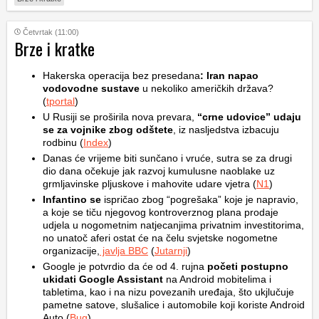
Četvrtak (11:00)
Brze i kratke
Hakerska operacija bez presedana
: Iran napao
vodovodne sustave
u nekoliko američkih država?
(
tportal
)
U Rusiji se proširila nova prevara,
“crne udovice” udaju
se za vojnike zbog odštete
, iz nasljedstva izbacuju
rodbinu (
Index
)
Danas će vrijeme biti sunčano i vruće, sutra se za drugi
dio dana očekuje jak razvoj kumulusne naoblake uz
grmljavinske pljuskove i mahovite udare vjetra (
N1
)
Infantino se
ispričao zbog “pogrešaka” koje je napravio,
a koje se tiču njegovog kontroverznog plana prodaje
udjela u nogometnim natjecanjima privatnim investitorima,
no unatoč aferi ostat će na čelu svjetske nogometne
organizacije,
javlja BBC
(
Jutarnji
)
Google je potvrdio da će od 4. rujna
početi postupno
ukidati Google Assistant
na Android mobitelima i
tabletima, kao i na nizu povezanih uređaja, što ukjlučuje
pametne satove, slušalice i automobile koji koriste Android
Auto (
Bug
)