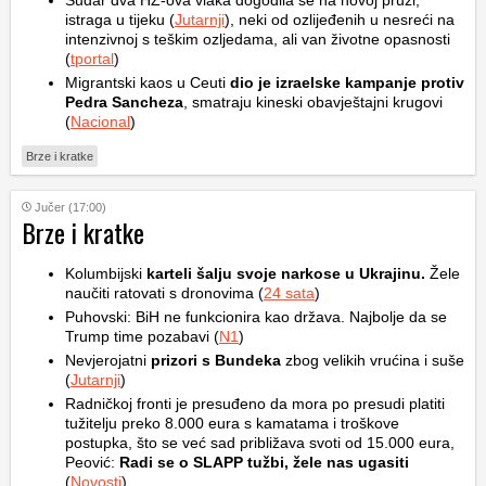
Sudar dva HŽ-ova vlaka dogodila se na novoj pruzi,
istraga u tijeku (
Jutarnji
), neki od ozlijeđenih u nesreći na
intenzivnoj s teškim ozljedama, ali van životne opasnosti
(
tportal
)
Migrantski kaos u Ceuti
dio je izraelske kampanje protiv
Pedra Sancheza
, smatraju kineski obavještajni krugovi
(
Nacional
)
Brze i kratke
Jučer (17:00)
Brze i kratke
Kolumbijski
karteli šalju svoje narkose u Ukrajinu.
Žele
naučiti ratovati s dronovima (
24 sata
)
Puhovski: BiH ne funkcionira kao država. Najbolje da se
Trump time pozabavi (
N1
)
Nevjerojatni
prizori s Bundeka
zbog velikih vrućina i suše
(
Jutarnji
)
Radničkoj fronti je presuđeno da mora po presudi platiti
tužitelju preko 8.000 eura s kamatama i troškove
postupka, što se već sad približava svoti od 15.000 eura,
Peović:
Radi se o SLAPP tužbi, žele nas ugasiti
(
Novosti
)