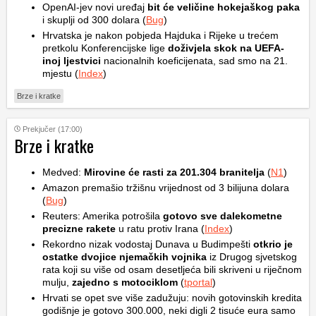
OpenAI-jev novi uređaj
bit će veličine hokejaškog paka
i skuplji od 300 dolara (
Bug
)
Hrvatska je nakon pobjeda Hajduka i Rijeke u trećem
pretkolu Konferencijske lige
doživjela skok na UEFA-
inoj ljestvici
nacionalnih koeficijenata, sad smo na 21.
mjestu (
Index
)
Brze i kratke
Prekjučer (17:00)
Brze i kratke
Medved:
Mirovine će rasti za 201.304 branitelja
(
N1
)
Amazon premašio tržišnu vrijednost od 3 bilijuna dolara
(
Bug
)
Reuters: Amerika potrošila
gotovo sve dalekometne
precizne rakete
u ratu protiv Irana (
Index
)
Rekordno nizak vodostaj Dunava u Budimpešti
otkrio je
ostatke dvojice njemačkih vojnika
iz Drugog sjvetskog
rata koji su više od osam desetljeća bili skriveni u riječnom
mulju,
zajedno s motociklom
(
tportal
)
Hrvati se opet sve više zadužuju: novih gotovinskih kredita
godišnje je gotovo 300.000, neki digli 2 tisuće eura samo