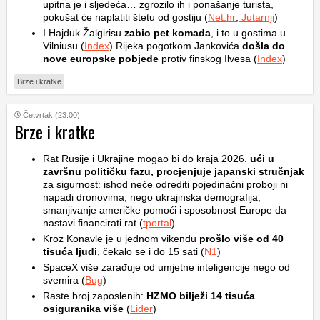
upitna je i sljedeća… zgrozilo ih i ponašanje turista,
pokušat će naplatiti štetu od gostiju (
Net.hr
,
Jutarnji
)
I Hajduk Žalgirisu
zabio pet komada
, i to u gostima u
Vilniusu (
Index
) Rijeka pogotkom Jankovića
došla do
nove europske pobjede
protiv finskog Ilvesa (
Index
)
Brze i kratke
Četvrtak (23:00)
Brze i kratke
Rat Rusije i Ukrajine mogao bi do kraja 2026.
ući u
završnu političku fazu, procjenjuje japanski stručnjak
za sigurnost: ishod neće odrediti pojedinačni proboji ni
napadi dronovima, nego ukrajinska demografija,
smanjivanje američke pomoći i sposobnost Europe da
nastavi financirati rat (
tportal
)
Kroz Konavle je u jednom vikendu
prošlo više od 40
tisuća ljudi
, čekalo se i do 15 sati (
N1
)
SpaceX više zarađuje od umjetne inteligencije nego od
svemira (
Bug
)
Raste broj zaposlenih:
HZMO bilježi 14 tisuća
osiguranika više
(
Lider
)