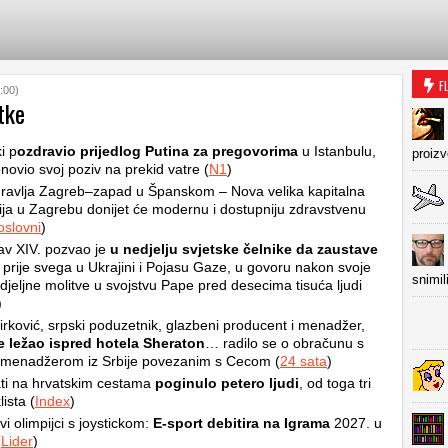
F
:00)
tke
i p
ozdravio prijedlog Putina za pregovorima
u Istanbulu,
proiz
onovio svoj poziv na prekid vatre (
N1
)
ravlja Zagreb–zapad u Španskom – Nova velika kapitalna
cija u Zagrebu donijet će modernu i dostupniju zdravstvenu
oslovni
)
av XIV. pozvao je
u nedjelju svjetske čelnike da zaustave
, prije svega u Ukrajini i Pojasu Gaze, u govoru nakon svoje
snimil
djeljne molitve u svojstvu Pape pred desecima tisuća ljudi
)
rković, srpski poduzetnik, glazbeni producent i menadžer,
e ležao ispred hotela Sheraton
… radilo se o obračunu s
 menadžerom iz Srbije povezanim s Cecom (
24 sata
)
ti na hrvatskim cestama
poginulo petero ljudi
, od toga tri
ista (
Index
)
i olimpijci s joystickom:
E-sport debitira na Igrama
2027. u
(
Lider
)