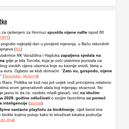
tke
a za rješenjem za Hormuz
spustila cijene nafte
ispod 80
(
HRT
)
u pogodio najtopliji dan u povijesti mjerenja, u Beču rekordnih
upnjeva (
N1
)
utakmice NK Varaždina i Hajduka
zapaljena sjedala na
ama
gdje je bila Torcida, koja je uoči utakmice pozivala na
bog visokih cijena ulaznica koje su kasnije snizili, šteta u
a eura. Oglasio se klub domaćin: “
Zato su, gospodo, cijene
e
” (
Sportske
,
Večernji
)
v Raos: Politika se kod nas još uvijek vodi principima relativno
tima erom generativnih alata koji mijenjaju stvarnost. No
je jasno to da će, osobito mlađi glasači, već
na idućim
ma 2028. godine odlučivati
o svojim favoritima
uz pomoć
 inteligencije
(
tportal
)
yrne sastavio playlistu za bicikliranje
, cijeli bend ima
 bicikle kojima putuju kako bi istraživali lokalna područja
 do dna
)