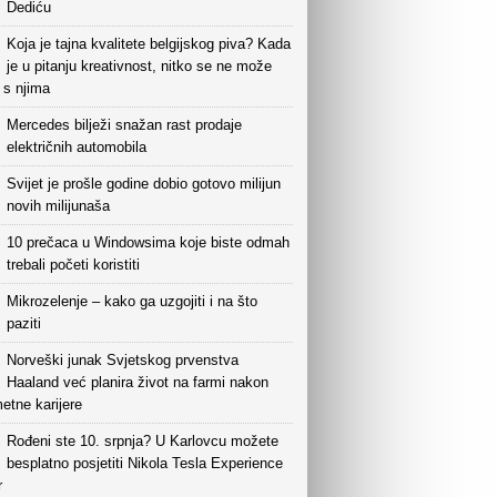
Dediću
Koja je tajna kvalitete belgijskog piva? Kada
je u pitanju kreativnost, nitko se ne može
i s njima
Mercedes bilježi snažan rast prodaje
električnih automobila
Svijet je prošle godine dobio gotovo milijun
novih milijunaša
10 prečaca u Windowsima koje biste odmah
trebali početi koristiti
Mikrozelenje – kako ga uzgojiti i na što
paziti
Norveški junak Svjetskog prvenstva
Haaland već planira život na farmi nakon
etne karijere
Rođeni ste 10. srpnja? U Karlovcu možete
besplatno posjetiti Nikola Tesla Experience
r