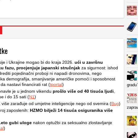
tke
ije i Ukrajine mogao bi do kraja 2026.
ući u završnu
ku fazu, procjenjuje japanski stručnjak
za sigurnost: ishod
rediti pojedinačni proboji ni napadi dronovima, nego
ska demografija, smanjivanje američke pomoći i sposobnost
a nastavi financirati rat (
tportal
)
gradu’
navle je u jednom vikendu
prošlo više od 40 tisuća ljudi
,
e i do 15 sati (
N1
)
više zarađuje od umjetne inteligencije nego od svemira (
Bug
)
zapra
roj zaposlenih:
HZMO bilježi 14 tisuća osiguranika više
Leto gubi uloge
nakon optužbi za seksualno zlostavljanje
al
)