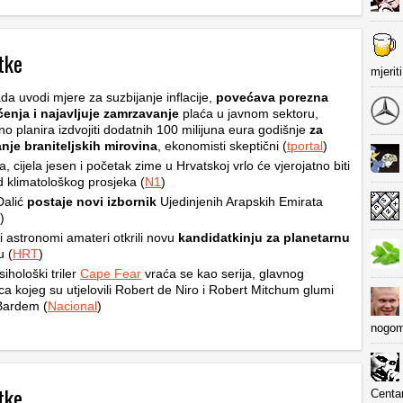
tke
mjerit
da uvodi mjere za suzbijanje inflacije,
povećava porezna
ćenja i najavljuje zamrzavanje
plaća u javnom sektoru,
no planira izdvojiti dodatnih 100 milijuna eura godišnje
za
nje braniteljskih mirovina
, ekonomisti skeptični (
tportal
)
ta, cijela jesen i početak zime u Hrvatskoj vrlo će vjerojatno biti
od klimatološkog prosjeka (
N1
)
Dalić
postaje novi izbornik
Ujedinjenih Arapskih Emirata
)
i astronomi amateri otkrili novu
kandidatkinju za planetarnu
u (
HRT
)
sihološki triler
Cape Fear
vraća se kao serija, glavnog
ca kojeg su utjelovili Robert de Niro i Robert Mitchum glumi
Bardem (
Nacional
)
nogom
tke
Centa