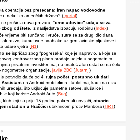
ka operacija bez presedana
: Iran napao vodovodne
e
u nekoliko američkih država? (
tportal
)
i se proširila nova prevara,
“crne udovice” udaju se za
e zbog odštete
, iz nasljedstva izbacuju rodbinu (
Index
)
e vrijeme biti sunčano i vruće, sutra se za drugi dio dana
 jak razvoj kumulusne naoblake uz grmljavinske pljuskove i
e udare vjetra (
N1
)
ino se
ispričao zbog “pogrešaka” koje je napravio, a koje se
egovog kontroverznog plana prodaje udjela u nogometnim
njima privatnim investitorima, no unatoč aferi ostat će na čelu
e nogometne organizacije,
javlja BBC
(
Jutarnji
)
je potvrdio da će od 4. rujna
početi postupno ukidati
 Assistant
na Android mobitelima i tabletima, kao i na nizu
ih uređaja, što ukjlučuje pametne satove, slušalice i
ile koji koriste Android Auto (
Bug
)
s
, klub koji su prije 15 godina pokrenuli navijači,
otvorio
jeni stadion u Hrašćici
utakmicom protiv Maribora (
HRT
)
0)
tke