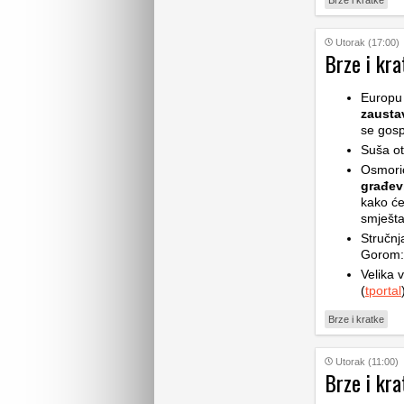
Brze i kratke
Utorak (17:00)
Brze i kra
Europu 
zaustav
se gosp
Suša ot
Osmoric
građev
kako će
smješta
Stručnj
Gorom: 
Velika v
(
tportal
Brze i kratke
Utorak (11:00)
Brze i kra