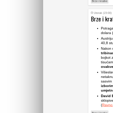
Brze i kratke
Utorak (23:00)
Brze i kra
Potrag
dolara 
Austrij
40,8 st
Nakon 
tribin
bojkot z
tisućam
ovakv
Višesla
netaknu
sasvim 
izbori
umjetne
David B
sklopive
(
Ravno