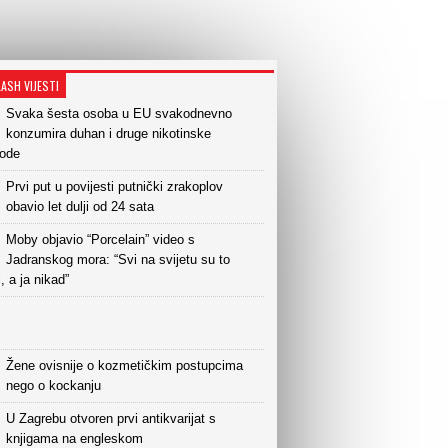
LASH VIJESTI
Svaka šesta osoba u EU svakodnevno
konzumira duhan i druge nikotinske
vode
Prvi put u povijesti putnički zrakoplov
obavio let dulji od 24 sata
Moby objavio “Porcelain” video s
Jadranskog mora: “Svi na svijetu su to
i, a ja nikad”
Žene ovisnije o kozmetičkim postupcima
nego o kockanju
U Zagrebu otvoren prvi antikvarijat s
knjigama na engleskom