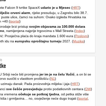
ete Falcon 9 tvrtke SpaceX
udario je u Mjesec
(
HRT
)
ilježio crveni alarm
, rijeke presušuju, u Zagrebu bilo 38.7.
, puste ulice, čamci na suhom: Ovako izgleda Hrvatska na
h +40 (
tportal
)
rodaje brzi pristup
svojim objavama za 100.000 dolara
čno
, namijenjena najprije trgovcima s Wall Streeta (
Index
)
ić: Prosječna plaća do kraja mandata 1.600 eura (
Poslovni
)
th idu na
europsku oproštajnu turneju
2027. (
Muzika
)
0)
tke
 U Srbiji neće biti promjena
jer im je na čelu Vučić
, a on bi se
prvo suočiti s vlastitom prošlošću (
N1
)
 uzimaju danak: Pada proizvodnja mlijeka i jaja (
HRT
)
anci
sve češće prosvjeduju
protiv podatkovnih centara (
DW
)
na vremena
očekuje se potkraj tjedna
, od petka stiže više
 kiša i grmljavina… no, osvježenje neće dugo trajati (
tportal
,