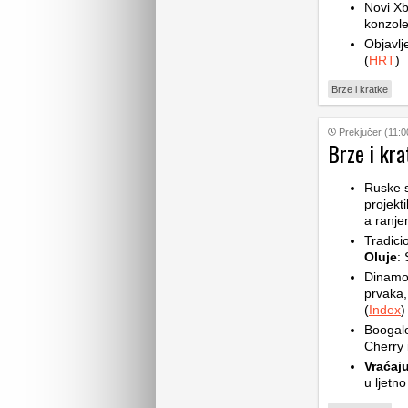
Novi Xb
konzole
Objavlj
(
HRT
)
Brze i kratke
Prekjučer (11:0
Brze i kra
Ruske 
projekt
a ranje
Tradic
Oluje
: 
Dinam
prvaka,
(
Index
)
Boogalo
Cherry 
Vraćaju
u ljetno