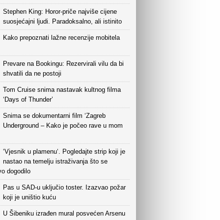
Stephen King: Horor-priče najviše cijene
suosjećajni ljudi. Paradoksalno, ali istinito
Kako prepoznati lažne recenzije mobitela
Prevare na Bookingu: Rezervirali vilu da bi
shvatili da ne postoji
Tom Cruise snima nastavak kultnog filma
‘Days of Thunder’
Snima se dokumentarni film ‘Zagreb
Underground – Kako je počeo rave u mom
‘Vjesnik u plamenu‘. Pogledajte strip koji je
nastao na temelju istraživanja što se
vo dogodilo
Pas u SAD-u uključio toster. Izazvao požar
koji je uništio kuću
U Šibeniku izrađen mural posvećen Arsenu