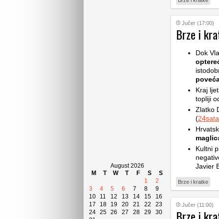
Brze i kratke
Jučer (17:00)
Brze i kra
Dok Vla
optere
istodob
poveća
Kraj lje
topliji 
Zlatko 
(
24sata
Hrvatsk
maglic
Kultni p
negativ
August 2026
Javier 
M
T
W
T
F
S
S
1
2
Brze i kratke
3
4
5
6
7
8
9
10
11
12
13
14
15
16
17
18
19
20
21
22
23
Jučer (11:00)
Brze i kra
24
25
26
27
28
29
30