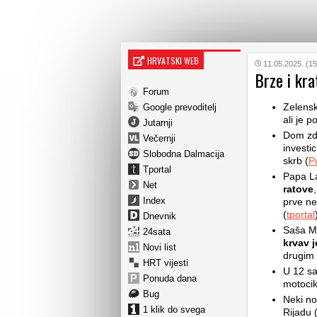
HRVATSKI WEB
11.05.2025. (15
Brze i kra
Forum
Zelensk
Google prevoditelj
ali je p
Jutarnji
Dom zd
Večernji
investi
Slobodna Dalmacija
skrb (
P
Tportal
Papa L
Net
ratove
Index
prve ne
(
tportal
Dnevnik
Saša Mi
24sata
krvav j
Novi list
drugim
HRT vijesti
U 12 sa
Ponuda dana
motocikl
Bug
Neki nov
1 klik do svega
Rijadu 