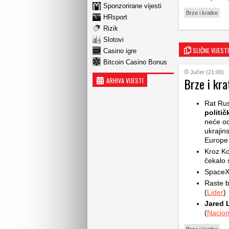
Sponzorirane vijesti
Brze i kratke
HRsport
Rizik
Slotovi
SLIČNE VIJESTI
Casino igre
Bitcoin Casino Bonus
Jučer (21:00)
Brze i kra
ARHIVA VIJESTI
Rat Rus
politič
neće od
ukrajin
Europe d
Kroz Ko
čekalo s
SpaceX 
Raste b
(
Lider
)
Jared 
(
Nacion