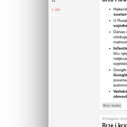
31
Hakers
« Jul
sustav
U Rusij
vojnik
Danas ć
očekuje
mahovit
Infant
tiču nj
natjeca
svjetsk
Google 
Google
povezan
automob
Vartek
obnovl
Brze i kratke
Prekjučer (23:0
Brze i kra