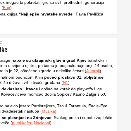
ox mogao bi pokretati igre sa svih prethodnih generacija
 (
Bug
)
ena knjiga
“Najljepše hrvatske uvrede”
Pavla Pavličića
0)
tke
snage
napale su ukrajinski glavni grad Kijev
balističkim
ilima u srijedu ujutro, pri čemu je poginulo najmanje 14 osoba,
no ih je 22, oštećene zgrade u nekoliko četvrti (
Jutarnji
)
ionalnom budnicom Knin
počeo proslavu 31. obljetnice
Stiže državni vrh i tisuće građana (
N1
)
o
deklasirao Litavce
i došao na korak do play-offa Lige
 Kovačevićeva momčad dobila Sopićev Kauno Žalgiris 5:0
o najavio jesen: Partibrejkers, Tito & Tarantula, Eagle-Eye
i dvadesetak nastupa (
Muzika
)
 se plesnjaci na Zrinjevac
. Svakog petka i subote zaplešite
 veče (
putni
kofer
,
Nacional
)