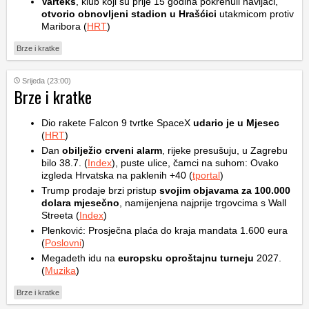
Varteks
, klub koji su prije 15 godina pokrenuli navijači,
otvorio obnovljeni stadion u Hrašćici
utakmicom protiv
Maribora (
HRT
)
Brze i kratke
Srijeda (23:00)
Brze i kratke
Dio rakete Falcon 9 tvrtke SpaceX
udario je u Mjesec
(
HRT
)
Dan
obilježio crveni alarm
, rijeke presušuju, u Zagrebu
bilo 38.7. (
Index
), puste ulice, čamci na suhom: Ovako
izgleda Hrvatska na paklenih +40 (
tportal
)
Trump prodaje brzi pristup
svojim objavama za 100.000
dolara mjesečno
, namijenjena najprije trgovcima s Wall
Streeta (
Index
)
Plenković: Prosječna plaća do kraja mandata 1.600 eura
(
Poslovni
)
Megadeth idu na
europsku oproštajnu turneju
2027.
(
Muzika
)
Brze i kratke