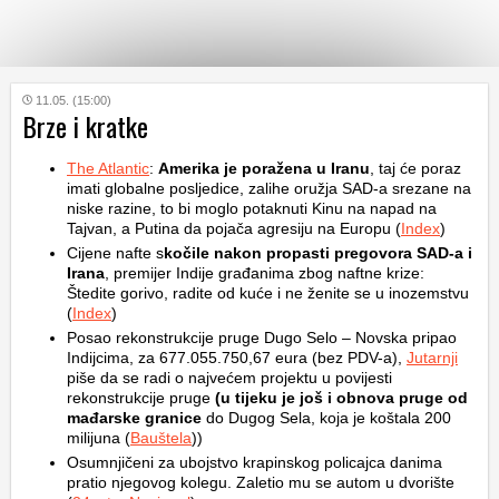
KATEGORIJE
11.05. (15:00)
Brze i kratke
HRVATSKI
The Atlantic
:
Amerika je poražena u Iranu
, taj će poraz
WEB
imati globalne posljedice, zalihe oružja SAD-a srezane na
niske razine, to bi moglo potaknuti Kinu na napad na
Tajvan, a Putina da pojača agresiju na Europu (
Index
)
Cijene nafte s
kočile nakon propasti pregovora SAD-a i
Irana
, premijer Indije građanima zbog naftne krize:
Štedite gorivo, radite od kuće i ne ženite se u inozemstvu
(
Index
)
Posao rekonstrukcije pruge Dugo Selo – Novska pripao
Indijcima, za 677.055.750,67 eura (bez PDV-a),
Jutarnji
piše da se radi o najvećem projektu u povijesti
rekonstrukcije pruge
(u tijeku je još i obnova pruge od
mađarske granice
do Dugog Sela, koja je koštala 200
milijuna (
Bauštela
))
Osumnjičeni za ubojstvo krapinskog policajca danima
pratio njegovog kolegu. Zaletio mu se autom u dvorište