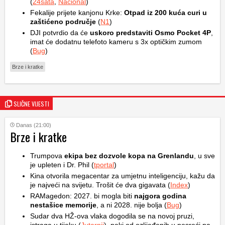
(
24sata
,
Nacional
)
Fekalije prijete kanjonu Krke:
Otpad iz 200 kuća curi u
zaštićeno područje
(
N1
)
DJI potvrdio da će
uskoro predstaviti Osmo Pocket 4P
,
imat će dodatnu telefoto kameru s 3x optičkim zumom
(
Bug
)
Brze i kratke
SLIČNE VIJESTI
Danas (21:00)
Brze i kratke
Trumpova
ekipa bez dozvole kopa na Grenlandu
, u sve
je upleten i Dr. Phil (
tportal
)
Kina otvorila megacentar za umjetnu inteligenciju, kažu da
je najveći na svijetu. Trošit će dva gigavata (
Index
)
RAMagedon: 2027. bi mogla biti
najgora godina
nestašice memorije
, a ni 2028. nije bolja (
Bug
)
Sudar dva HŽ-ova vlaka dogodila se na novoj pruzi,