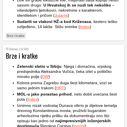
Dok svi grade luksuzne vile, milijunaši sada kupuju nešto
sasvim drugo:
U Hrvatskoj ih se nudi tek nekoliko
–
višestoljetni ljetnikovci, nekretnine s karakterom,
identitetom i pričom (
Jutarnji
)
Sudarili se vlakovi HŽ-a kod Križevaca
, šestero teško
ozlijeđeno, 14 lakše. Stižu snimke (
Index
)
Brze i kratke
Danas (11:00)
Brze i kratke
Zelenski sletio u Srbiju
. Njega i domaćina, srpskog
predsjednika Aleksandra Vučića, čeka izlet u političko
minsko polje (
DW
)
Kolona prema Zagrebu duga šest kilometara, vozi se
samo jednim trakom (
HRT
)
MOL-u jako porastao prihod
, neto dobit uvećana šest
puta (
Index
)
Iznimno nizak vodostaj Dunava otkrio je dijelove temelja
drevnog Konstantinova mosta, pruživši bugarskim
arheolozima rijetku priliku da dokumentiraju ono što
opisuju kao jedno od
najimpresivnijih inženjerskih
dostignuća
Rimskog Carstva (
tportal
)