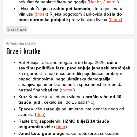
pokušat će naplatiti štetu od gostiju (
Net.hr
,
Jutarnji
)
I Hajduk Žalgirisu
zabio pet komada
, i to u gostima u
Vilniusu (
Index
) Rijeka pogotkom Jankovića
došla do
nove europske pobjede
protiv finskog Ilvesa (
Index
)
Brze i kratke
Prekjučer (23:00)
Brze i kratke
Rat Rusije i Ukrajine mogao bi do kraja 2026.
ući u
završnu političku fazu, procjenjuje japanski stručnjak
za sigurnost: ishod neće odrediti pojedinačni proboji ni
napadi dronovima, nego ukrajinska demografija,
smanjivanje američke pomoći i sposobnost Europe da
nastavi financirati rat (
tportal
)
Kroz Konavle je u jednom vikendu
prošlo više od 40
tisuća ljudi
, čekalo se i do 15 sati (
N1
)
SpaceX više zarađuje od umjetne inteligencije nego od
svemira (
Bug
)
Raste broj zaposlenih:
HZMO bilježi 14 tisuća
osiguranika više
(
Lider
)
Jared Leto gubi uloge
nakon optužbi za seksualno