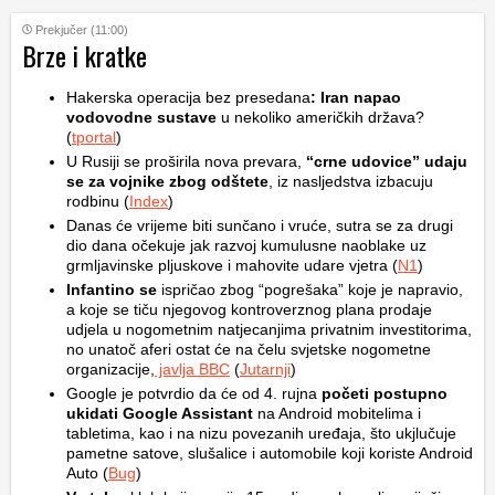
Prekjučer (11:00)
Brze i kratke
Hakerska operacija bez presedana
: Iran napao
vodovodne sustave
u nekoliko američkih država?
(
tportal
)
U Rusiji se proširila nova prevara,
“crne udovice” udaju
se za vojnike zbog odštete
, iz nasljedstva izbacuju
rodbinu (
Index
)
Danas će vrijeme biti sunčano i vruće, sutra se za drugi
dio dana očekuje jak razvoj kumulusne naoblake uz
grmljavinske pljuskove i mahovite udare vjetra (
N1
)
Infantino se
ispričao zbog “pogrešaka” koje je napravio,
a koje se tiču njegovog kontroverznog plana prodaje
udjela u nogometnim natjecanjima privatnim investitorima,
no unatoč aferi ostat će na čelu svjetske nogometne
organizacije,
javlja BBC
(
Jutarnji
)
Google je potvrdio da će od 4. rujna
početi postupno
ukidati Google Assistant
na Android mobitelima i
tabletima, kao i na nizu povezanih uređaja, što ukjlučuje
pametne satove, slušalice i automobile koji koriste Android
Auto (
Bug
)