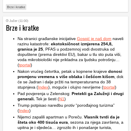
Brze i kratke
Jučer (11:00)
Brze i kratke
Na stranici građanske inicijative
Gospić je naš dom
naveli
razinu katastrofe:
ekotoksičnost izmjerena 254,8,
granica je 25
, PFAS u podzemnoj vodi dvostruka od
dopuštene (prema direktivi EU), bakar u tlu sto puta viši,
voda mikrobiološki nije prikladna za ljudsku potrošnju…
(
tportal
)
Nakon vrućeg četvrtka, petak u kopnene krajeve
donosi
promjenu vremena s više oblaka i češćom kišom
, dok
će se Jadran i dalje pržiti na temperaturama do 38
stupnjeva (
Index
), moguće i olujno nevrijeme (
tportal
)
Pad povjerenja u Zelenskog:
Pretekli ga Zalužnji i drugi
generali.
Tek je šesti (
N1
)
Trump potpisao naredbu protiv “porođajnog turizma”
(
Index
)
Nijemci zapalili apartman u Poreču.
Vlasnik tvrdi da je
šteta oko 400 tisuća eura
, sezona za njega završena, a
upitna je i sljedeća… zgrozilo ih i ponašanje turista,