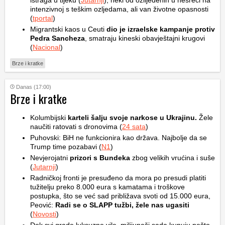
istraga u tijeku (
Jutarnji
), neki od ozlijeđenih u nesreći na
intenzivnoj s teškim ozljedama, ali van životne opasnosti
(
tportal
)
Migrantski kaos u Ceuti
dio je izraelske kampanje protiv
Pedra Sancheza
, smatraju kineski obavještajni krugovi
(
Nacional
)
Brze i kratke
Danas (17:00)
Brze i kratke
Kolumbijski
karteli šalju svoje narkose u Ukrajinu.
Žele
naučiti ratovati s dronovima (
24 sata
)
Puhovski: BiH ne funkcionira kao država. Najbolje da se
Trump time pozabavi (
N1
)
Nevjerojatni
prizori s Bundeka
zbog velikih vrućina i suše
(
Jutarnji
)
Radničkoj fronti je presuđeno da mora po presudi platiti
tužitelju preko 8.000 eura s kamatama i troškove
postupka, što se već sad približava svoti od 15.000 eura,
Peović:
Radi se o SLAPP tužbi, žele nas ugasiti
(
Novosti
)