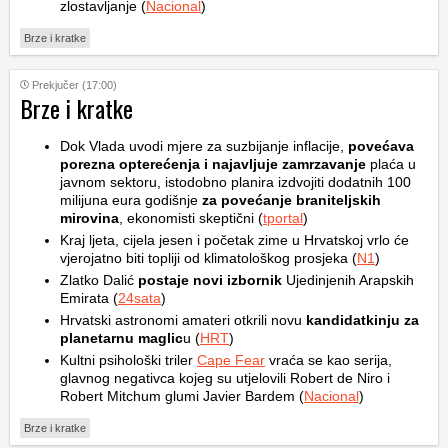
zlostavljanje (
Nacional
)
Brze i kratke
Prekjučer (17:00)
Brze i kratke
Dok Vlada uvodi mjere za suzbijanje inflacije,
povećava
porezna opterećenja i najavljuje zamrzavanje
plaća u
javnom sektoru, istodobno planira izdvojiti dodatnih 100
milijuna eura godišnje
za povećanje braniteljskih
mirovina
, ekonomisti skeptični (
tportal
)
Kraj ljeta, cijela jesen i početak zime u Hrvatskoj vrlo će
vjerojatno biti topliji od klimatološkog prosjeka (
N1
)
Zlatko Dalić
postaje novi izbornik
Ujedinjenih Arapskih
Emirata (
24sata
)
Hrvatski astronomi amateri otkrili novu
kandidatkinju za
planetarnu maglic
u (
HRT
)
Kultni psihološki triler
Cape Fear
vraća se kao serija,
glavnog negativca kojeg su utjelovili Robert de Niro i
Robert Mitchum glumi Javier Bardem (
Nacional
)
Brze i kratke