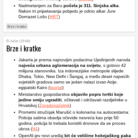
Nadmetanjem za Baru
počela je 311. Sinjska alka
.
Nakon tri pripetavanja pobjedu je odnio alkar Jure
Domazet Lošo (
HRT
)
Brze i kratke
Jučer (23:00)
Brze i kratke
Jakarta je prema najnovijim podacima Ujedinjenih naroda
najveća urbana aglomeracija na svijetu
, s gotovo 42
milijuna stanovnika. Iza indonezijske metropole slijede
Dhaka, Tokio, New Delhi i Šangaj, a među deset najvećih
svjetskih gradova samo se jedan nalazi izvan Azije:
egipatski Kairo (
tportal
)
Ministarstvo gospodarstva
objavilo popis tvrtki koje
jedine smiju ugraditi
, očitavati i održavati razdjelnike u
Hrvatskoj (
Zgradonačelnik
)
Prometni stručnjak Marušić o kolonama na autocestama:
Policija satima obavlja očevide nesreća kao prije 50
godina, policija bi trebala koristiti dronove da se proces
ubrza (
N1
)
OpenAI-jev novi uređaj
bit će veličine hokejaškog paka