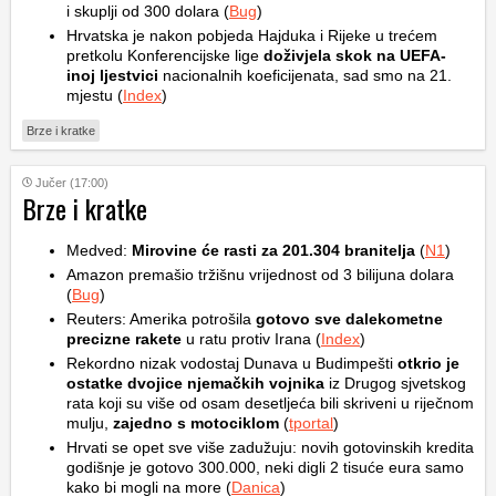
i skuplji od 300 dolara (
Bug
)
Hrvatska je nakon pobjeda Hajduka i Rijeke u trećem
pretkolu Konferencijske lige
doživjela skok na UEFA-
inoj ljestvici
nacionalnih koeficijenata, sad smo na 21.
mjestu (
Index
)
Brze i kratke
Jučer (17:00)
Brze i kratke
Medved:
Mirovine će rasti za 201.304 branitelja
(
N1
)
Amazon premašio tržišnu vrijednost od 3 bilijuna dolara
(
Bug
)
Reuters: Amerika potrošila
gotovo sve dalekometne
precizne rakete
u ratu protiv Irana (
Index
)
Rekordno nizak vodostaj Dunava u Budimpešti
otkrio je
ostatke dvojice njemačkih vojnika
iz Drugog sjvetskog
rata koji su više od osam desetljeća bili skriveni u riječnom
mulju,
zajedno s motociklom
(
tportal
)
Hrvati se opet sve više zadužuju: novih gotovinskih kredita
godišnje je gotovo 300.000, neki digli 2 tisuće eura samo
kako bi mogli na more (
Danica
)