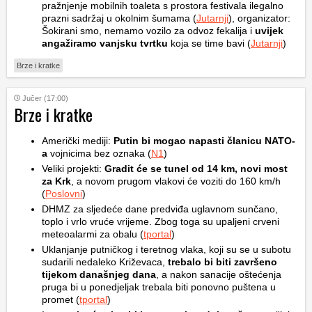
pražnjenje mobilnih toaleta s prostora festivala ilegalno
prazni sadržaj u okolnim šumama (
Jutarnji
), organizator:
Šokirani smo, nemamo vozilo za odvoz fekalija i
uvijek
angažiramo vanjsku tvrtku
koja se time bavi (
Jutarnji
)
Brze i kratke
Jučer (17:00)
Brze i kratke
Američki mediji:
Putin bi mogao napasti članicu NATO-
a
vojnicima bez oznaka (
N1
)
Veliki projekti:
Gradit će se tunel od 14 km, novi most
za Krk
, a novom prugom vlakovi će voziti do 160 km/h
(
Poslovni
)
DHMZ za sljedeće dane predviđa uglavnom sunčano,
toplo i vrlo vruće vrijeme. Zbog toga su upaljeni crveni
meteoalarmi za obalu (
tportal
)
Uklanjanje putničkog i teretnog vlaka, koji su se u subotu
sudarili nedaleko Križevaca,
trebalo bi biti završeno
tijekom današnjeg dana
, a nakon sanacije oštećenja
pruga bi u ponedjeljak trebala biti ponovno puštena u
promet (
tportal
)