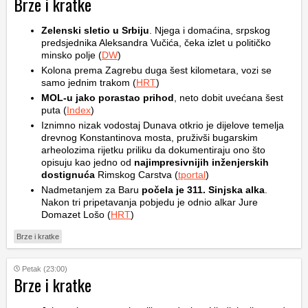
Brze i kratke
Zelenski sletio u Srbiju
. Njega i domaćina, srpskog
predsjednika Aleksandra Vučića, čeka izlet u političko
minsko polje (
DW
)
Kolona prema Zagrebu duga šest kilometara, vozi se
samo jednim trakom (
HRT
)
MOL-u jako porastao prihod
, neto dobit uvećana šest
puta (
Index
)
Iznimno nizak vodostaj Dunava otkrio je dijelove temelja
drevnog Konstantinova mosta, pruživši bugarskim
arheolozima rijetku priliku da dokumentiraju ono što
opisuju kao jedno od
najimpresivnijih inženjerskih
dostignuća
Rimskog Carstva (
tportal
)
Nadmetanjem za Baru
počela je 311. Sinjska alka
.
Nakon tri pripetavanja pobjedu je odnio alkar Jure
Domazet Lošo (
HRT
)
Brze i kratke
Petak (23:00)
Brze i kratke