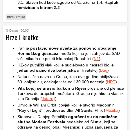
3:1, Slaven kod kuće izgubio od Varaždina 1:4,
Hajduk
remizirao s Istrom 2:2
Brze i kratke
Danas (00:00)
Brze i kratke
Iran je
postavio nove uvjete za ponovno otvaranje
Hormuškog tjesnaca
, među kojima je i zahtjev da SAD
više nikada ne prijeti Islamskoj Republici (
N1
)
HŽ-ov putnički vlak koji je sudjelovao u nesreći bio je
jedan od samo dva baterijska
u Hrvatskoj (
Bug
)
Naturistička oaza na Cresu, koja ove godine obilježava
60. obljetnicu, očekuje više od 130.000 noćenja (
HRT
)
Vila kojoj se urušio balkon u Rijeci
prošla je od plemića
Turković do arapskih mešetara: Grad je nije htio, a vlasnik
je u Dubaiju (
Jutarnji
)
Umro je William Orbit, čovjek koji je stvorio Madonnin
“Ray of Light” i producirao Blur, All Saints, P!nk (
Muzika
)
Stanovnici Donjeg Primišlja
ogorčeni su na nadležne
službe Modem Festivala
nedaleko od Slunja, koji se
održava na desnoj obali Mrežnice: služba zadužena za