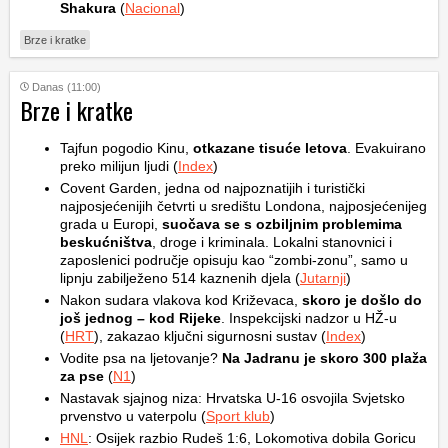
Shakura
(
Nacional
)
Brze i kratke
Danas (11:00)
Brze i kratke
Tajfun pogodio Kinu,
otkazane tisuće letova
. Evakuirano
preko milijun ljudi (
Index
)
Covent Garden, jedna od najpoznatijih i turistički
najposjećenijih četvrti u središtu Londona, najposjećenijeg
grada u Europi,
suočava se s ozbiljnim problemima
beskućništva
, droge i kriminala. Lokalni stanovnici i
zaposlenici područje opisuju kao “zombi-zonu”, samo u
lipnju zabilježeno 514 kaznenih djela (
Jutarnji
)
Nakon sudara vlakova kod Križevaca,
skoro je došlo do
još jednog – kod Rijeke
. Inspekcijski nadzor u HŽ-u
(
HRT
), zakazao ključni sigurnosni sustav (
Index
)
Vodite psa na ljetovanje?
Na Jadranu je skoro 300 plaža
za pse
(
N1
)
Nastavak sjajnog niza: Hrvatska U-16 osvojila Svjetsko
prvenstvo u vaterpolu (
Sport klub
)
HNL
: Osijek razbio Rudeš 1:6, Lokomotiva dobila Goricu