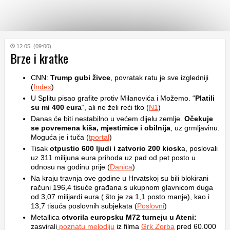
KATEGORIJE
12.05. (09:00)
Brze i kratke
HRVATSKI
CNN:
Trump gubi živce
, povratak ratu je sve izgledniji
WEB
(
Index
)
U Splitu pisao grafite protiv Milanovića i Možemo. “
Platili
su mi 400 eura
“, ali ne želi reći tko (
N1
)
Danas će biti nestabilno u većem dijelu zemlje.
Očekuje
se povremena kiša, mjestimice i obilnija
, uz grmljavinu.
Moguća je i tuča (
tportal
)
Tisak
otpustio 600 ljudi i zatvorio 200 kiosk
a, poslovali
uz 311 milijuna eura prihoda uz pad od pet posto u
odnosu na godinu prije (
Danica
)
Na kraju travnja ove godine u Hrvatskoj su bili blokirani
računi 196,4 tisuće građana s ukupnom glavnicom duga
od 3,07 milijardi eura ( što je za 1,1 posto manje), kao i
13,7 tisuća poslovnih subjekata (
Poslovni
)
Metallica
otvorila europsku M72 turneju u Ateni:
zasvirali
poznatu melodiju
iz filma
Grk Zorba
pred 60.000