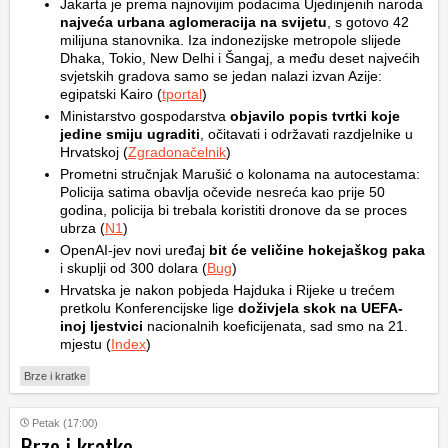
Jakarta je prema najnovijim podacima Ujedinjenih naroda
najveća urbana aglomeracija na svijetu
, s gotovo 42
milijuna stanovnika. Iza indonezijske metropole slijede
Dhaka, Tokio, New Delhi i Šangaj, a među deset najvećih
svjetskih gradova samo se jedan nalazi izvan Azije:
egipatski Kairo (
tportal
)
Ministarstvo gospodarstva
objavilo popis tvrtki koje
jedine smiju ugraditi
, očitavati i održavati razdjelnike u
Hrvatskoj (
Zgradonačelnik
)
Prometni stručnjak Marušić o kolonama na autocestama:
Policija satima obavlja očevide nesreća kao prije 50
godina, policija bi trebala koristiti dronove da se proces
ubrza (
N1
)
OpenAI-jev novi uređaj
bit će veličine hokejaškog paka
i skuplji od 300 dolara (
Bug
)
Hrvatska je nakon pobjeda Hajduka i Rijeke u trećem
pretkolu Konferencijske lige
doživjela skok na UEFA-
inoj ljestvici
nacionalnih koeficijenata, sad smo na 21.
mjestu (
Index
)
Brze i kratke
Petak (17:00)
Brze i kratke