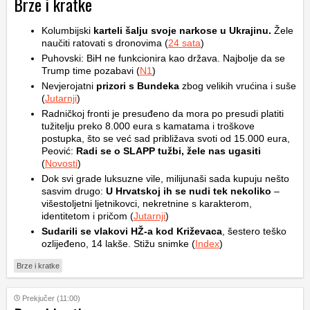
Brze i kratke
Kolumbijski
karteli šalju svoje narkose u Ukrajinu.
Žele
naučiti ratovati s dronovima (
24 sata
)
Puhovski: BiH ne funkcionira kao država. Najbolje da se
Trump time pozabavi (
N1
)
Nevjerojatni
prizori s Bundeka
zbog velikih vrućina i suše
(
Jutarnji
)
Radničkoj fronti je presuđeno da mora po presudi platiti
tužitelju preko 8.000 eura s kamatama i troškove
postupka, što se već sad približava svoti od 15.000 eura,
Peović:
Radi se o SLAPP tužbi, žele nas ugasiti
(
Novosti
)
Dok svi grade luksuzne vile, milijunaši sada kupuju nešto
sasvim drugo:
U Hrvatskoj ih se nudi tek nekoliko
–
višestoljetni ljetnikovci, nekretnine s karakterom,
identitetom i pričom (
Jutarnji
)
Sudarili se vlakovi HŽ-a kod Križevaca
, šestero teško
ozlijeđeno, 14 lakše. Stižu snimke (
Index
)
Brze i kratke
Prekjučer (11:00)