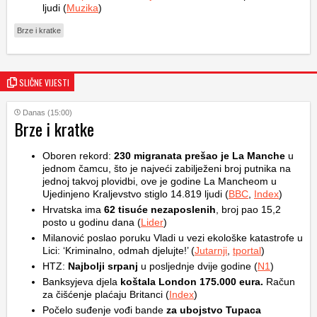
ljudi (
Muzika
)
Brze i kratke
SLIČNE VIJESTI
Danas (15:00)
Brze i kratke
Oboren rekord:
230 migranata prešao je La Manche
u
jednom čamcu, što je najveći zabilježeni broj putnika na
jednoj takvoj plovidbi, ove je godine La Mancheom u
Ujedinjeno Kraljevstvo stiglo 14.819 ljudi (
BBC
,
Index
)
Hrvatska ima
62 tisuće nezaposlenih
, broj pao 15,2
posto u godinu dana (
Lider
)
Milanović poslao poruku Vladi u vezi ekološke katastrofe u
Lici: ‘Kriminalno, odmah djelujte!’ (
Jutarnji
,
tportal
)
HTZ:
Najbolji srpanj
u posljednje dvije godine (
N1
)
Banksyjeva djela
koštala London 175.000 eura.
Račun
za čišćenje plaćaju Britanci (
Index
)
Počelo suđenje vođi bande
za ubojstvo Tupaca