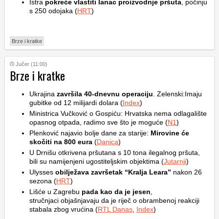
Istra
pokreće vlastiti lanac proizvodnje pršuta
, počinju
s 250 odojaka (
HRT
)
Brze i kratke
Jučer (11:00)
Brze i kratke
Ukrajina
završila 40-dnevnu operaciju
. Zelenski:Imaju
gubitke od 12 milijardi dolara (
Index
)
Ministrica Vučković o Gospiću: Hrvatska nema odlagalište
opasnog otpada, radimo sve što je moguće (
N1
)
Plenković najavio bolje dane za starije:
Mirovine će
skočiti na 800 eura
(
Danica
)
U Drnišu otkrivena pršutana s 10 tona ilegalnog pršuta,
bili su namijenjeni ugostiteljskim objektima (
Jutarnji
)
Ulysses
obilježava završetak “Kralja Leara”
nakon 26
sezona (
HRT
)
Lišće u Zagrebu
pada kao da je jesen
,
stručnjaci objašnjavaju da je riječ o obrambenoj reakciji
stabala zbog vrućina (
RTL Danas
,
Index
)