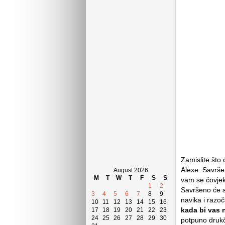
Zamislite što 
Alexe. Savršen
August 2026
M
T
W
T
F
S
S
vam se čovjek i
1
2
Savršeno će s
3
4
5
6
7
8
9
navika i razoč
10
11
12
13
14
15
16
kada bi vas 
17
18
19
20
21
22
23
24
25
26
27
28
29
30
potpuno drukč