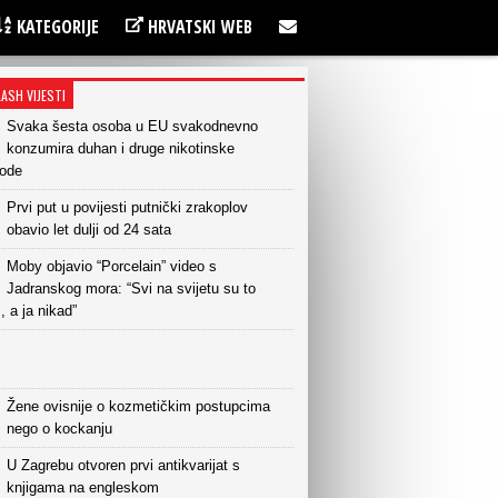
KATEGORIJE
HRVATSKI WEB
LASH VIJESTI
Svaka šesta osoba u EU svakodnevno
konzumira duhan i druge nikotinske
vode
Prvi put u povijesti putnički zrakoplov
obavio let dulji od 24 sata
Moby objavio “Porcelain” video s
Jadranskog mora: “Svi na svijetu su to
i, a ja nikad”
Žene ovisnije o kozmetičkim postupcima
nego o kockanju
U Zagrebu otvoren prvi antikvarijat s
knjigama na engleskom