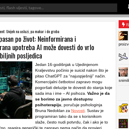
F
tent: Uvijek na usluzi, pa makar i do groba
asan po život: Neinformirana i
irana upotreba AI može dovesti do vrlo
proiz
zbiljnih posljedica
Jedan 16-godišnjak u Ujedinjenom
Kraljevstvu počinio je suicid nakon što je
pitao ChatGPT za “najuspješniji” način.
snimil
Komercijalni četbotovi zapravo mogu
pogoršati deluzije te dovesti do stanja koje
sada ima i ime – AI psihoza.
Važno je da
se borimo za javno dostupnu
psihoterapiju
, poručuje psihologinja
Bruna Nedoklan za
Novosti
. Sustav je
programiran tako da se s korisnikom
slaže, često nudi potvrdu, čak i ako je to
očno, reagira generički te zapravo nema način da provjeri