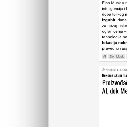
Elon Musk u 
inteligencije
doba tolikog
m
izgubiti
današ
za nezaposleno
ograničenja –
tehnologija n
lokacija nek
pravedno raspo
AI
Elon Musk
Nedjelja (16:00)
Nekome skupi hla
Proizvođač
AI, dok Me