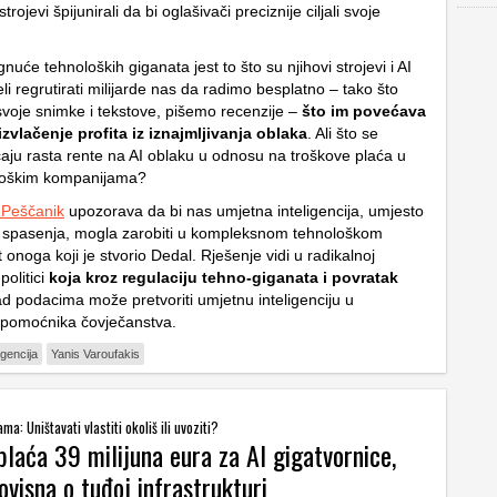
rojevi špijunirali da bi oglašivači preciznije ciljali svoje
nuće tehnoloških giganata jest to što su njihovi strojevi i AI
eli regrutirati milijarde nas da radimo besplatno – tako što
svoje snimke i tekstove, pišemo recenzije –
što im povećava
izvlačenje profita iz iznajmljivanja oblaka
. Ali što se
aju rasta rente na AI oblaku u odnosu na troškove plaća u
ološkim kompanijama?
 Peščanik
upozorava da bi nas umjetna inteligencija, umjesto
 spasenja, mogla zarobiti u kompleksnom tehnološkom
t onoga koji je stvorio Dedal. Rješenje vidi u radikalnoj
olitici
koja kroz regulaciju tehno-giganata i povratak
d podacima može pretvoriti umjetnu inteligenciju u
pomoćnika čovječanstva.
igencija
Yanis Varoufakis
a: Uništavati vlastiti okoliš ili uvoziti?
laća 39 milijuna eura za AI gigatvornice,
 ovisna o tuđoj infrastrukturi