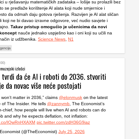
ci u rješavanju matematičkih zadataka – lošije su prolazili bez
o se predlaže korištenje AI alata koji nude smjernice i
sto da odmah daju gotova rješenja. Razvijen je AI alat sličan
i koji ne bi davao izravne odgovore, već nudio savjete i
ajno.
Takav pristup omogućio je učenicima da novi
 koncept
nauče jednako uspješno kao i oni koji su učili na
 način iz udžbenika.
Science News
,
N1
igencija
:00)
 muzejski izlošci
tvrdi da će AI i roboti do 2036. stvoriti
je da novac više neće postojati
won’t matter in 2036,” claims
@elonmusk
on the latest
 of The Insider. He tells
@zannymb
, The Economist’s
in-chief, how people will live when AI and robots can do
ob and why he expects deflation, not inflation:
//t.co/IQwRnHXAXM
pic.twitter.com/zdH36G9iaz
Economist (@TheEconomist)
July 25, 2026