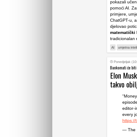
pokazali učeni
pomoći AI. Zat
primjere, umje
ChatGPT-u, al
djelovao potic
matematički
tradicionalan
AI
umjetna intel
Ponedjeljak (10
Bankomati će biti
Elon Musk 
takvo obil
“Money 
episode
editor-
every j
https:
— The 