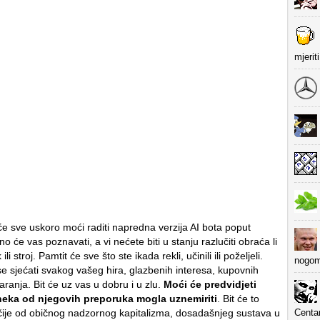
mjerit
će sve uskoro moći raditi napredna verzija AI bota poput
o će vas poznavati, a vi nećete biti u stanju razlučiti obraća li
li stroj. Pamtit će sve što ste ikada rekli, učinili ili poželjeli.
nogom
e sjećati svakog vašeg hira, glazbenih interesa, kupovnih
aranja. Bit će uz vas u dobru i u zlu.
Moći će predvidjeti
neka od njegovih preporuka mogla uznemiriti
. Bit će to
Centa
ije od običnog nadzornog kapitalizma, dosadašnjeg sustava u