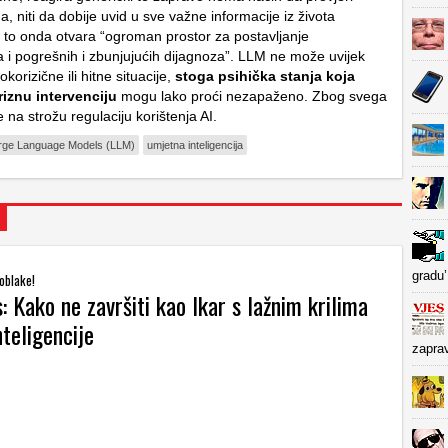
, niti da dobije uvid u sve važne informacije iz života
e to onda otvara “ogroman prostor za postavljanje
a i pogrešnih i zbunjujućih dijagnoza”. LLM ne može uvijek
korizične ili hitne situacije,
stoga psihička stanja koja
riznu intervenciju
mogu lako proći nezapaženo. Zbog svega
 na strožu regulaciju korištenja AI.
rge Language Models (LLM)
umjetna inteligencija
gradu’
oblake!
: Kako ne završiti kao Ikar s lažnim krilima
teligencije
zapra