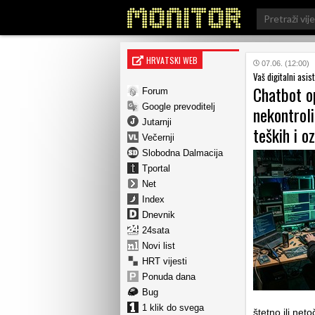
Search
for:
HRVATSKI WEB
07.06. (12:00)
Vaš digitalni asis
Chatbot op
Forum
Google prevoditelj
nekontrol
Jutarnji
teških i o
Večernji
Slobodna Dalmacija
Tportal
Net
Index
Dnevnik
24sata
Novi list
HRT vijesti
Ponuda dana
Bug
1 klik do svega
štetno ili net