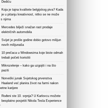
Dediću
Koja je tajna kvalitete belgijskog piva? Kada
je u pitanju kreativnost, nitko se ne može
i s njima
Mercedes bilježi snažan rast prodaje
električnih automobila
Svijet je prošle godine dobio gotovo milijun
novih milijunaša
10 prečaca u Windowsima koje biste odmah
trebali početi koristiti
Mikrozelenje – kako ga uzgojiti i na što
paziti
Norveški junak Svjetskog prvenstva
Haaland već planira život na farmi nakon
etne karijere
Rođeni ste 10. srpnja? U Karlovcu možete
besplatno posjetiti Nikola Tesla Experience
r