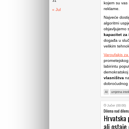
31
kojem su vas st
reklame.
« Jul
Najveće dostig
algoritmi uspj
objavljujemo 
kapacitet za 
događa u sluč
velikim tehn
Varoufakis za
prometejskog
labirintu popu
demokratskoj p
vlasništva
na
dobroćudnog 
AI
umjetna intel
Jučer (00:00)
Dilema nad dilemam
Hrvatska p
ali ostaje