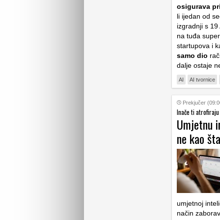
osigurava pr
li ijedan od 
izgradnji s 19
na tuđa superr
startupova i k
samo dio
rač
dalje ostaje 
AI
AI tvornice
Prekjučer (09:0
Inače ti atrofiraj
Umjetnu in
ne kao št
umjetnoj inteli
način zaboravi