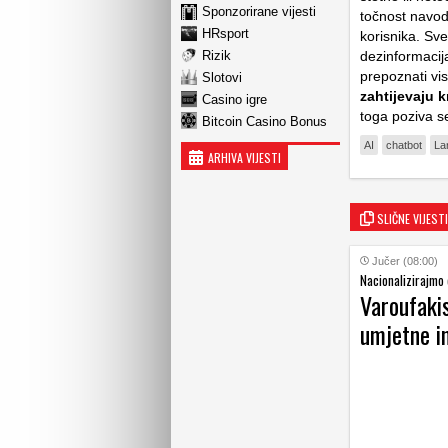
Sponzorirane vijesti
točnost navoda
HRsport
korisnika. Sv
Rizik
dezinformacij
prepoznati viso
Slotovi
zahtijevaju k
Casino igre
toga poziva se
Bitcoin Casino Bonus
AI
chatbot
La
ARHIVA VIJESTI
SLIČNE VIJESTI
Jučer (08:00)
Nacionalizirajmo 
Varoufakis
umjetne in