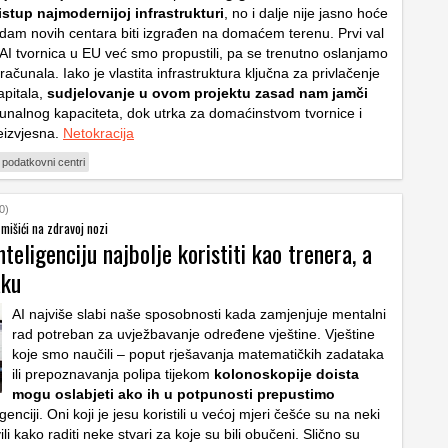
istup najmodernijoj infrastrukturi
, no i dalje nije jasno hoće
sedam novih centara biti izgrađen na domaćem terenu. Prvi val
 AI tvornica u EU već smo propustili, pa se trenutno oslanjamo
ačunala. Iako je vlastita infrastruktura ključna za privlačenje
apitala,
sudjelovanje u ovom projektu zasad nam jamči
unalnog kapaciteta, dok utrka za domaćinstvom tvornice i
neizvjesna.
Netokracija
podatkovni centri
0)
u mišići na zdravoj nozi
teligenciju najbolje koristiti kao trenera, a
aku
AI najviše slabi naše sposobnosti kada zamjenjuje mentalni
rad potreban za uvježbavanje određene vještine. Vještine
koje smo naučili – poput rješavanja matematičkih zadataka
ili prepoznavanja polipa tijekom
kolonoskopije doista
mogu oslabjeti ako ih u potpunosti prepustimo
genciji. Oni koji je jesu koristili u većoj mjeri češće su na neki
li kako raditi neke stvari za koje su bili obučeni. Slično su