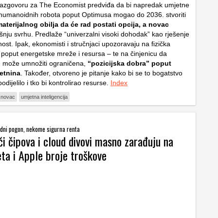
razgovoru za The Economist predviđa da bi napredak umjetne
 i humanoidnih robota poput Optimusa mogao do 2036. stvoriti
aterijalnog obilja da će rad postati opcija, a novac
nju svrhu. Predlaže “univerzalni visoki dohodak” kao rješenje
st. Ipak, ekonomisti i stručnjaci upozoravaju na fizička
 poput energetske mreže i resursa – te na činjenicu da
e može umnožiti ograničena,
“pozicijska dobra” poput
retnina
. Također, otvoreno je pitanje kako bi se to bogatstvo
dijelilo i tko bi kontrolirao resurse.
Index
novac
umjetna inteligencija
dni pogon, nekome sigurna renta
i čipova i cloud divovi masno zarađuju na
ta i Apple broje troškove