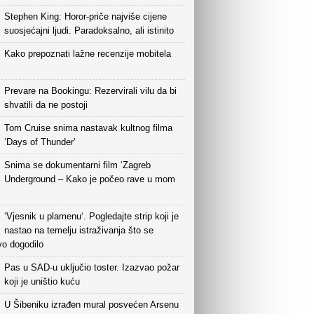
Stephen King: Horor-priče najviše cijene
suosjećajni ljudi. Paradoksalno, ali istinito
Kako prepoznati lažne recenzije mobitela
Prevare na Bookingu: Rezervirali vilu da bi
shvatili da ne postoji
Tom Cruise snima nastavak kultnog filma
‘Days of Thunder’
Snima se dokumentarni film ‘Zagreb
Underground – Kako je počeo rave u mom
‘Vjesnik u plamenu‘. Pogledajte strip koji je
nastao na temelju istraživanja što se
vo dogodilo
Pas u SAD-u uključio toster. Izazvao požar
koji je uništio kuću
U Šibeniku izrađen mural posvećen Arsenu