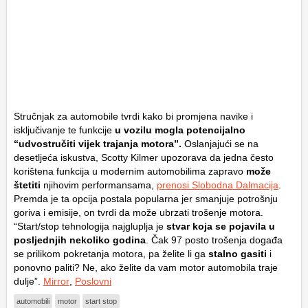
Stručnjak za automobile tvrdi kako bi promjena navike i
isključivanje te funkcije
u vozilu mogla potencijalno
“udvostručiti vijek trajanja motora”.
Oslanjajući se na
desetljeća iskustva, Scotty Kilmer upozorava da jedna često
korištena funkcija u modernim automobilima zapravo
može
štetiti
njihovim performansama,
prenosi Slobodna Dalmacija
.
Premda je ta opcija postala popularna jer smanjuje potrošnju
goriva i emisije, on tvrdi da može ubrzati trošenje motora.
“Start/stop tehnologija najgluplja je
stvar koja se pojavila u
posljednjih nekoliko godina
. Čak 97 posto trošenja događa
se prilikom pokretanja motora, pa želite li ga
stalno gasiti
i
ponovno paliti? Ne, ako želite da vam motor automobila traje
dulje”.
Mirror
,
Poslovni
automobili
motor
start stop