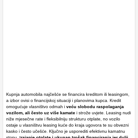
Kupnja automobila najčešće se financira kreditom ili leasingom,
a izbor ovisi o financijskoj situaciji i planovima kupca. Kredit
omogućuje vlasništvo odmah i
veću slobodu raspolaganja
vozilom, ali često uz više kamate
i strože uvjete. Leasing nudi
niže mjesečne rate i fleksibilniju strukturu otplate, no vozilo
ostaje u vlasništvu leasing kuće do kraja ugovora te su obvezni
kasko i često učešće. Ključno je usporediti efektivnu kamatnu
stopu, t
rajanje otplate i ukupan trošak financiranja jer dulji