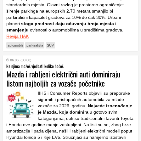
standardnih mjesta. Glavni razlog je prostorno ograničenje:
širenje parkinga na europskih 2,70 metara smanjilo bi
parkirališni kapacitet gradova za 10% do čak 30%. Urbani
planeri
stoga prednost daju očuvanju broja mjesta i
smanjenju
ovisnosti o automobilima u središtima gradova.
Revija HAK
automobili
parkirališta
SUV
06.06. (00:00)
Na njima možeš vježbati koliko hoćeš
Mazda i rabljeni električni auti dominiraju
listom najboljih za vozače početnike
IIHS i Consumer Reports objavili su preporuke
sigurnih i pristupačnih automobila za mlade
vozače za 2026. godinu.
Najveće iznenađenje
je Mazda, koja dominira
u gotovo svim
kategorijama, dok su tradicionalni favoriti Toyota
i Honda ove godine manje zastupljeni. Na listi su se, zbog brze
amortizacije i pada cijena, našli i rabljeni električni modeli poput
Hyundai Ioniqa 5 i Kije EV6. Stručnjaci su namjerno izostavili