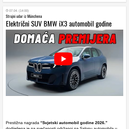
07.04. (14:00)
Strujni udar iz Münchena
Električni SUV BMW iX3 automobil godine
Prestižna nagrada
“Svjetski automobil godine 2026.”
dodijeljena je na svečanosti održanoj na Salonu automobila u