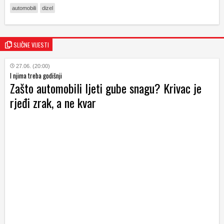
automobili
dizel
SLIČNE VIJESTI
27.06. (20:00)
I njima treba godišnji
Zašto automobili ljeti gube snagu? Krivac je
rjeđi zrak, a ne kvar