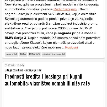
New Yorku, gdje su proglašeni najbolji modeli u više kategorija
automobilske industrije, prenosi
Radio Sarajevo
. Glavnu
nagradu osvojio je električni SUV
BMW iX3
, koji je osim titule
Svjetskog automobila godine ponio i priznanje za
najbolje
električno vozilo
, potvrdivši snažan zaokret industrije prema
elektrifikaciji. Ovo je prvi put nakon 2006. godine da BMW
osvaja ovu prestižnu titulu, kada je
nagrada pripala modelu
BMW Serije 3
. Uspjeh modela iX3 smatra se važnom potvrdom
strategije „Neue Klasse”, kojom njemački proizvođač ulazi u
novu fazu razvoja električne mobilnosti.
Poslovni
automobili
BMW
BMW iX3
električni automobili
27.02. (13:00)
Biti gazda ili ne - pitanje je sad
Prednosti kredita i leasinga pri kupnji
automobila: vlasništvo odmah ili niže rate