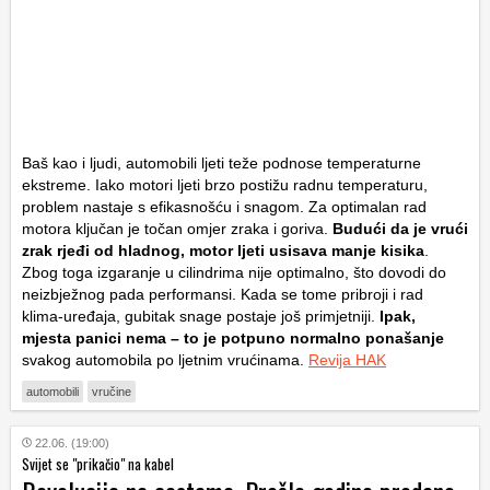
Baš kao i ljudi, automobili ljeti teže podnose temperaturne
ekstreme. Iako motori ljeti brzo postižu radnu temperaturu,
problem nastaje s efikasnošću i snagom. Za optimalan rad
motora ključan je točan omjer zraka i goriva.
Budući da je vrući
zrak rjeđi od hladnog, motor ljeti usisava manje kisika
.
Zbog toga izgaranje u cilindrima nije optimalno, što dovodi do
neizbježnog pada performansi. Kada se tome pribroji i rad
klima-uređaja, gubitak snage postaje još primjetniji.
Ipak,
mjesta panici nema – to je potpuno normalno ponašanje
svakog automobila po ljetnim vrućinama.
Revija HAK
automobili
vručine
22.06. (19:00)
Svijet se "prikačio" na kabel