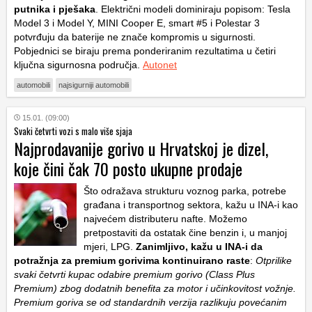
putnika i pješaka
. Električni modeli dominiraju popisom: Tesla
Model 3 i Model Y, MINI Cooper E, smart #5 i Polestar 3
potvrđuju da baterije ne znače kompromis u sigurnosti.
Pobjednici se biraju prema ponderiranim rezultatima u četiri
ključna sigurnosna područja.
Autonet
automobili
najsigurniji automobili
15.01. (09:00)
Svaki četvrti vozi s malo više sjaja
Najprodavanije gorivo u Hrvatskoj je dizel,
koje čini čak 70 posto ukupne prodaje
Što odražava strukturu voznog parka, potrebe
građana i transportnog sektora, kažu u INA-i kao
najvećem distributeru nafte. Možemo
pretpostaviti da ostatak čine benzin i, u manjoj
mjeri, LPG.
Zanimljivo, kažu u INA-i da
potražnja za premium gorivima kontinuirano raste
:
Otprilike
svaki četvrti kupac odabire premium gorivo (Class Plus
Premium) zbog dodatnih benefita za motor i učinkovitost vožnje.
Premium goriva se od standardnih verzija razlikuju povećanim