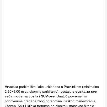
Hrvatska parkirališta, iako usklađena s Pravilnikom (minimalno
2
,
50
×
5
,
00
m
za okomito parkiranje), postaju
preuska za sve
veća moderna vozila i SUV-ove
. Unatoč povremenim
prigovorima građana zbog ogrebotina i teškog manevriranja,
Zagreb, Split i Rijeka trenutno ne planiraju masovno širenje