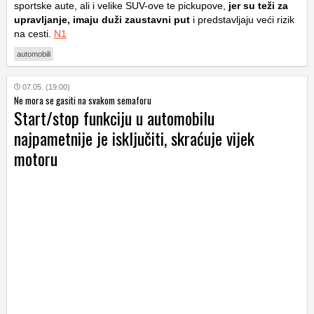
sportske aute, ali i velike SUV-ove te pickupove,
jer su teži za
upravljanje, imaju duži zaustavni put
i predstavljaju veći rizik
na cesti.
N1
automobili
07.05. (19:00)
Ne mora se gasiti na svakom semaforu
Start/stop funkciju u automobilu
najpametnije je isključiti, skraćuje vijek
motoru