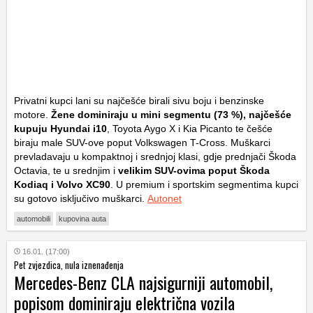
Privatni kupci lani su najčešće birali sivu boju i benzinske
motore.
Žene dominiraju u mini segmentu (73 %), najčešće
kupuju
Hyundai i10
,
Toyota Aygo X
i
Kia Picanto
te češće
biraju male SUV-ove poput
Volkswagen T-Cross
. Muškarci
prevladavaju u kompaktnoj i srednjoj klasi, gdje prednjači
Škoda
Octavia
, te u srednjim i
velikim SUV-ovima poput
Škoda
Kodiaq
i
Volvo XC90
. U premium i sportskim segmentima kupci
su gotovo isključivo muškarci.
Autonet
automobili
kupovina auta
16.01. (17:00)
Pet zvjezdica, nula iznenađenja
Mercedes-Benz CLA najsigurniji automobil,
popisom dominiraju električna vozila