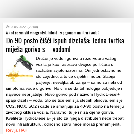
KATEGORIJE
03.05.2022. (22:00)
A kad će smislit vinogradski hibrid - s pogonom na litru i vodu?
Do 90 posto čišći ispuh dizelaša: Jedna tvrtka
HRVATSKI
miješa gorivo s – vodom!
WEB
Druženje vode i goriva u rezervoaru vašeg
vozila je kao rasprava dvojice političara s
različitim svjetonazorima. Oni jednostavno ne
idu zajedno, a to će osjetiti i motor. Slabije
paljenje, nevoljka ubrzanja – samo su neki od
simptoma vode u gorivu. No čini se da tehnologija pobjeđuje i
najveće neprijatelje. Novo gorivo pod nazivom HydroDiesel+
spaja dizel i – vodu. Što se tiče emisija štetnih plinova, emisije
CO2, NOX, SO2 i čađe se smanjuju za 40-90 posto na temelju
životnog ciklusa vozila. Naravno, tu je i niža cijena goriva.
Kvaliteta HydroDiesela+ je što za njega distributeri neće trebati
novu infrastrukturu, odnosno staru neće morati prenamijeniti.
Revija HAK