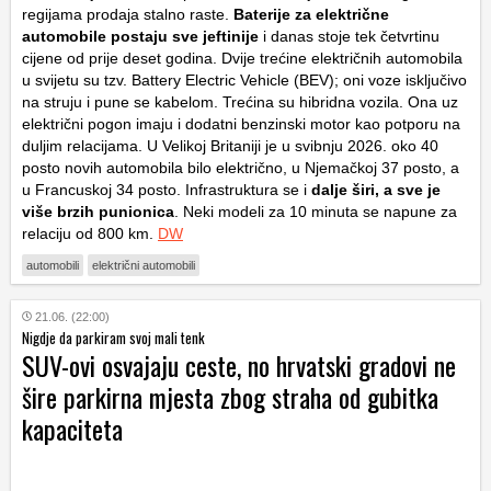
regijama prodaja stalno raste.
Baterije za električne
automobile postaju sve jeftinije
i danas stoje tek četvrtinu
cijene od prije deset godina. Dvije trećine električnih automobila
u svijetu su tzv. Battery Electric Vehicle (BEV); oni voze isključivo
na struju i pune se kabelom. Trećina su hibridna vozila. Ona uz
električni pogon imaju i dodatni benzinski motor kao potporu na
duljim relacijama. U Velikoj Britaniji je u svibnju 2026. oko 40
posto novih automobila bilo električno, u Njemačkoj 37 posto, a
u Francuskoj 34 posto. Infrastruktura se i
dalje širi, a sve je
više brzih punionica
. Neki modeli za 10 minuta se napune za
relaciju od 800 km.
DW
automobili
električni automobili
21.06. (22:00)
Nigdje da parkiram svoj mali tenk
SUV-ovi osvajaju ceste, no hrvatski gradovi ne
šire parkirna mjesta zbog straha od gubitka
kapaciteta