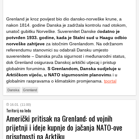
Grenland je kroz povijest bio dio dansko-norveške krune, a
nakon 1814. godine Danska je zadržala kontrolu nad otokom,
unatoč gubitku Norveške. Suverenitet Danske d
odatno je
potvrđen 1933. godine, kada je Stalni sud u Haagu odbio
norveške zahtjeve
za istočnim Grenlandom. Na održanom
referendumu stanovnici su odabrali Dansku umjesto
suverenitete – Danska pruža sigurnost i međunarodni status,
dok Grenland osigurava Danskoj arktički utjecaj i pristup
globalnim forumima.
S Grenlandom, Danska sudjeluje u
Arktičkom vijeću, u NATO sigurnosnim planovim
a i u
globalnim raspravama o klimatskim promjenama.
tportal
Danska
Grenland
16.01. (11:00)
Teritorij na ledu
Američki pritisak na Grenland: od vojnih
prijetnji i ideje kupnje do jačanja NATO-ove
prisutnosti na Arktiku