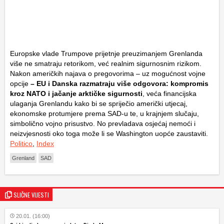
Europske vlade Trumpove prijetnje preuzimanjem Grenlanda
više ne smatraju retorikom, već realnim sigurnosnim rizikom.
Nakon američkih najava o pregovorima – uz mogućnost vojne
opcije
– EU i Danska razmatraju više odgovora: kompromis
kroz NATO i jačanje arktičke sigurnosti
, veća financijska
ulaganja Grenlandu kako bi se spriječio američki utjecaj,
ekonomske protumjere prema SAD-u te, u krajnjem slučaju,
simbolično vojno prisustvo. No prevladava osjećaj nemoći i
neizvjesnosti oko toga može li se Washington uopće zaustaviti.
Politico
,
Index
Grenland
SAD
SLIČNE VIJESTI
20.01. (16:00)