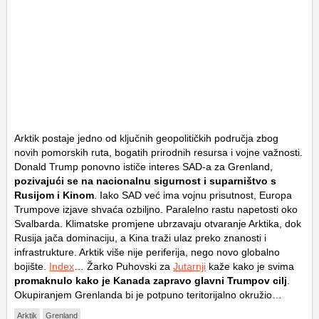
Arktik postaje jedno od ključnih geopolitičkih područja zbog
novih pomorskih ruta, bogatih prirodnih resursa i vojne važnosti.
Donald Trump ponovno ističe interes SAD-a za Grenland,
pozivajući se na nacionalnu sigurnost i suparništvo s
Rusijom i Kinom
. Iako SAD već ima vojnu prisutnost, Europa
Trumpove izjave shvaća ozbiljno. Paralelno rastu napetosti oko
Svalbarda. Klimatske promjene ubrzavaju otvaranje Arktika, dok
Rusija jača dominaciju, a Kina traži ulaz preko znanosti i
infrastrukture. Arktik više nije periferija, nego novo globalno
bojište.
Index
… Žarko Puhovski za
Jutarnji
kaže kako je svima
promaknulo kako je Kanada zapravo glavni Trumpov cilj
.
Okupiranjem Grenlanda bi je potpuno teritorijalno okružio…
Arktik
Grenland