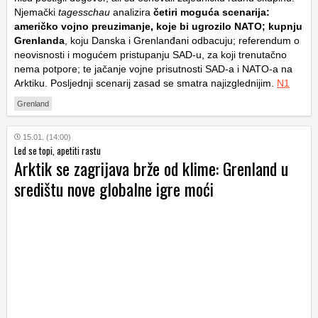
Njemački
tagesschau
analizira
četiri moguća scenarija:
američko vojno preuzimanje, koje bi ugrozilo NATO; kupnju
Grenlanda
, koju Danska i Grenlanđani odbacuju; referendum o
neovisnosti i mogućem pristupanju SAD-u, za koji trenutačno
nema potpore; te jačanje vojne prisutnosti SAD-a i NATO-a na
Arktiku. Posljednji scenarij zasad se smatra najizglednijim.
N1
Grenland
15.01. (14:00)
Led se topi, apetiti rastu
Arktik se zagrijava brže od klime: Grenland u
središtu nove globalne igre moći