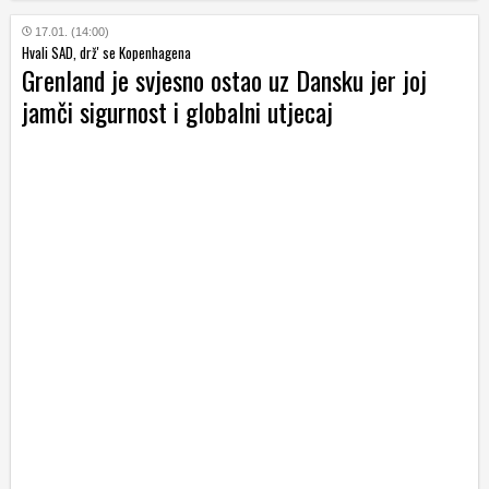
17.01. (14:00)
Hvali SAD, drž' se Kopenhagena
Grenland je svjesno ostao uz Dansku jer joj
jamči sigurnost i globalni utjecaj