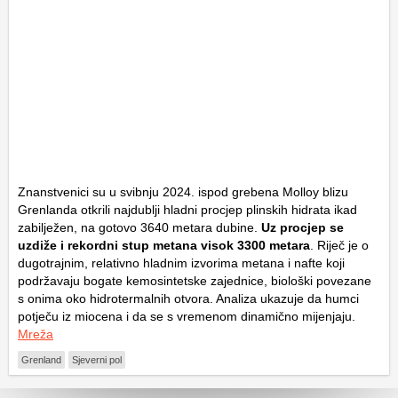
Znanstvenici su u svibnju 2024. ispod grebena Molloy blizu
Grenlanda otkrili najdublji hladni procjep plinskih hidrata ikad
zabilježen, na gotovo 3640 metara dubine.
Uz procjep se
uzdiže i rekordni stup metana visok 3300 metara
. Riječ je o
dugotrajnim, relativno hladnim izvorima metana i nafte koji
podržavaju bogate kemosintetske zajednice, biološki povezane
s onima oko hidrotermalnih otvora. Analiza ukazuje da humci
potječu iz miocena i da se s vremenom dinamično mijenjaju.
Mreža
Grenland
Sjeverni pol