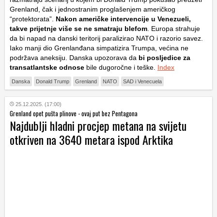
Grenland, čak i jednostranim proglašenjem američkog
“protektorata”.
Nakon američke intervencije u Venezueli,
takve prijetnje više se ne smatraju blefom
. Europa strahuje
da bi napad na danski teritorij paralizirao NATO i razorio savez.
Iako manji dio Grenlanđana simpatizira Trumpa, većina ne
podržava aneksiju. Danska upozorava da
bi posljedice za
transatlantske odnose
bile dugoročne i teške.
Index
Danska
Donald Trump
Grenland
NATO
SAD i Venecuela
25.12.2025. (17:00)
Grenland opet pušta plinove - ovaj put bez Pentagona
Najdublji hladni procjep metana na svijetu
otkriven na 3640 metara ispod Arktika