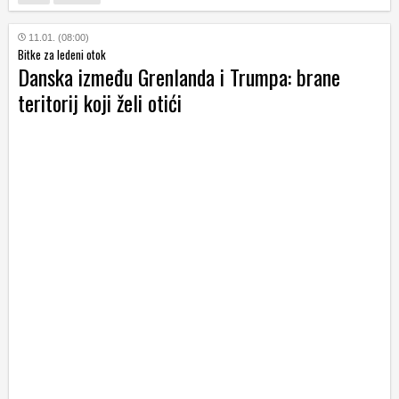
11.01. (08:00)
Bitke za ledeni otok
Danska između Grenlanda i Trumpa: brane
teritorij koji želi otići