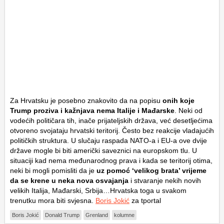
Za Hrvatsku je posebno znakovito da na popisu
onih koje
Trump proziva i kažnjava nema Italije i Mađarske
. Neki od
vodećih političara tih, inače prijateljskih država, već desetljećima
otvoreno svojataju hrvatski teritorij. Često bez reakcije vladajućih
političkih struktura. U slučaju raspada NATO-a i EU-a ove dvije
države mogle bi biti američki saveznici na europskom tlu. U
situaciji kad nema međunarodnog prava i kada se teritorij otima,
neki bi mogli pomisliti da je
uz pomoć ‘velikog brata’ vrijeme
da se krene u neka nova osvajanja
i stvaranje nekih novih
velikih Italija, Mađarski, Srbija…Hrvatska toga u svakom
trenutku mora biti svjesna.
Boris Jokić
za tportal
Boris Jokić
Donald Trump
Grenland
kolumne