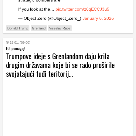
strategic bombers are.
If you look at the…
pic.twitter.com/z6qECCJ3u5
— Object Zero (@Object_Zero_)
January 6, 2026
Donald Trump
Grenland
Višeslav Raos
19.01. (09:00)
EU, pomagaj!
Trumpove ideje s Grenlandom daju krila
drugim državama koje bi se rado proširile
svojatajući tuđi teritorij…