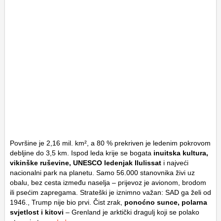
Površine je 2,16 mil. km², a 80 % prekriven je ledenim pokrovom
debljine do 3,5 km. Ispod leda krije se bogata
inuitska kultura,
vikinške ruševine, UNESCO ledenjak Ilulissat
i najveći
nacionalni park na planetu. Samo 56.000 stanovnika živi uz
obalu, bez cesta između naselja – prijevoz je avionom, brodom
ili psećim zapregama. Strateški je iznimno važan: SAD ga želi od
1946., Trump nije bio prvi. Čist zrak,
ponoćno sunce, polarna
svjetlost i kitovi
– Grenland je arktički dragulj koji se polako