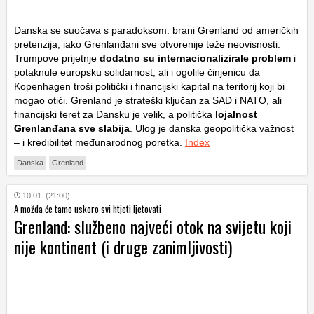
Danska se suočava s paradoksom: brani Grenland od američkih
pretenzija, iako Grenlanđani sve otvorenije teže neovisnosti.
Trumpove prijetnje
dodatno su internacionalizirale problem
i
potaknule europsku solidarnost, ali i ogolile činjenicu da
Kopenhagen troši politički i financijski kapital na teritorij koji bi
mogao otići. Grenland je strateški ključan za SAD i NATO, ali
financijski teret za Dansku je velik, a politička
lojalnost
Grenlanđana sve slabija
. Ulog je danska geopolitička važnost
– i kredibilitet međunarodnog poretka.
Index
Danska
Grenland
10.01. (21:00)
A možda će tamo uskoro svi htjeti ljetovati
Grenland: službeno najveći otok na svijetu koji
nije kontinent (i druge zanimljivosti)