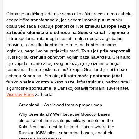
Otapanje arktičkog leda nije samo ekološki proces, nego duboka
geopolitička transformacija, jer sjeverni morski put uz rusku
obalu već sada skraćuje pomorske rute
između Europe i Azije
za tisuće kilometara u odnosu na
Sueski kanal
. Dugoročno
bi transpolarna ruta mogla postati realna opcija za globalnu
trgovinu, a onaj tko kontrolira te rute, ne kontrolira samo
logistiku, nego i vojnu projekciju moći. To su još prije prepoznali
Rusi koji su krenuli s obnovom vojnih baza na Arktiku. Grenland
nije vrijedan samo zbog svog položaja jer je iznimno bogat
resursima. Trump teško da može kupiti Grenland jer bi trebao
potvrdu Kongresa i Senata,
ali zato može postupno jačati
funkcionalne kontrole kroz baze
, infrastrukturu, nadzor ruta i
sigurnosne sporazume, a Danskoj ostaviti formalni suverenitet.
Višeslav Raos
za tportal
Greenland – As viewed from a proper map
Why Greenland? Well because Moscow bases
almost all of their strategic military assets on the
Kola Peninsula next to Finland. This is where the
Russian ICBM silos, submarine bases, and their