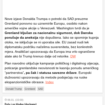
Nove izjave Donalda Trumpa o potrebi da SAD preuzme
Grenland ponovno su uznemirile Europu, osobito nakon
američke vojne akcije u Venezueli. Washington tvrdi da je
Grenland ključan za nacionalnu sigurnost, dok Danska
poručuje da aneksija
nije dopuštena. Iako se spominje kupnja
otoka, ne isključuje se ni uporaba sile. EU zasad nudi tek
diplomatsku podršku načelima suvereniteta, bez konkretnih
mjera. Analitičari upozoravaju da Europa ima vrlo ograničene
alate ako bi Trump krenuo dalje od retorike.
DW
Plan navodno uključuje kampanje političkog i digitalnog utjecaja,
poticanje grenlandske neovisnosti te kasniju ponudu američkog
“partnerstva”
, pa čak i statusa savezne države
. Europski
dužnosnici upozoravaju da metode podsjećaju na ruske
ekspanzionističke obrasce.
Index
Donald Trump
Grenland
SAD
06.01. (15:00)
Pušu i na hladno (doslovno)