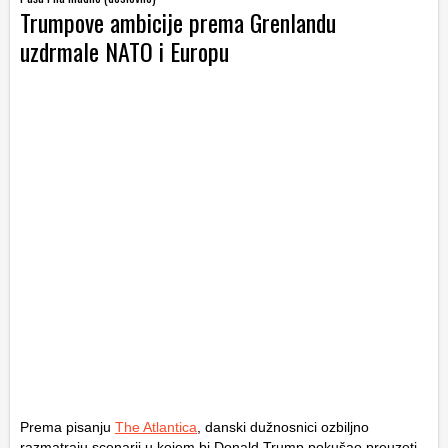
Trumpove ambicije prema Grenlandu
uzdrmale NATO i Europu
Prema pisanju
The Atlantica
, danski dužnosnici ozbiljno
razmatraju scenarij u kojem bi Donald Trump pokušao preuzeti