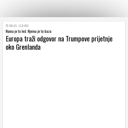
KATEGORIJE
08.01. (13:00)
Nama je to led. Njemu je to baza
Europa traži odgovor na Trumpove prijetnje
HRVATSKI
oko Grenlanda
WEB