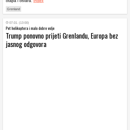
otapa i otvara.
Index
Grenland
07.01. (13:00)
Pet helikoptera i malo dobre volje
Trump ponovno prijeti Grenlandu, Europa bez
jasnog odgovora