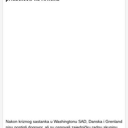
Nakon kriznog sastanka u Washingtonu SAD, Danska i Grenland
nisu postigli dogovor, ali su osnovali zajedničku radnu skupinu.