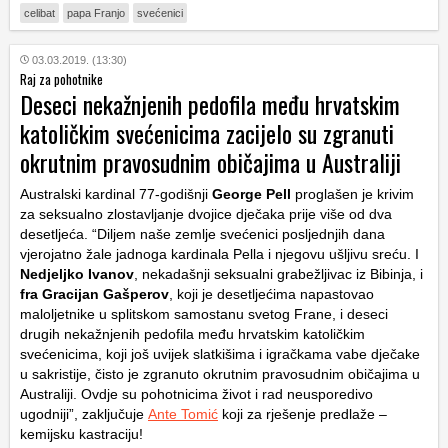
celibat
papa Franjo
svećenici
03.03.2019. (13:30)
Raj za pohotnike
Deseci nekažnjenih pedofila među hrvatskim
katoličkim svećenicima zacijelo su zgranuti
okrutnim pravosudnim običajima u Australiji
Australski kardinal 77-godišnji
George Pell
proglašen je krivim
za seksualno zlostavljanje dvojice dječaka prije više od dva
desetljeća. “Diljem naše zemlje svećenici posljednjih dana
vjerojatno žale jadnoga kardinala Pella i njegovu ušljivu sreću. I
Nedjeljko Ivanov
, nekadašnji seksualni grabežljivac iz Bibinja, i
fra Gracijan Gašperov
, koji je desetljećima napastovao
maloljetnike u splitskom samostanu svetog Frane, i deseci
drugih nekažnjenih pedofila među hrvatskim katoličkim
svećenicima, koji još uvijek slatkišima i igračkama vabe dječake
u sakristije, čisto je zgranuto okrutnim pravosudnim običajima u
Australiji. Ovdje su pohotnicima život i rad neusporedivo
ugodniji”, zaključuje
Ante Tomić
koji za rješenje predlaže –
kemijsku kastraciju!