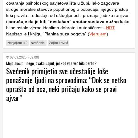
otvaranja psihološkog savjetovališta u župi. Iako zagovara
stroge moralne stavove poput onog o pobačaju, njegov pristup
krši pravila – odustaje od uštogljenosti, priznaje ljudsku ranjivost
i
poručuje da je biti “nestašan” unutar sustava nužno
kako
bi se ostalo vjerno idealima dobrote i autentičnosti.
HRT
Napisao je i knjigu “Planina suza bogova” (
Vjerujem
)
Nedjeljom u 2
svećenici
Željko Lovrić
07.09.2025. (09:00)
Moja sućut... nego, ovako usput, jel kod vas već bila berba?
Svećenik primijetio sve učestalije loše
ponašanje ljudi na sprovodima: “Dok se netko
oprašta od oca, neki pričaju kako se pravi
ajvar”