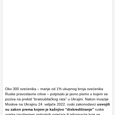
Oko 300 svećenika – manje od 1% ukupnog broja svećenika
Ruske pravoslavne crkve – potpisalo je javno pismo u kojem se
poziva na prekid “bratoubilačkog rata” u Ukrajini. Nakon invazije
Moskve na Ukrajinu 24. veljače 2022. ruski zakonodavci
usvojili
su zakon prema kojem je kažnjivo “diskreditiranje”
ruske
vojske iznošenjem antiratnih osjećaja ili informacija koje se