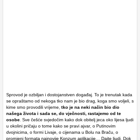
Sprovod je ozbiljan i dostojanstven događaj. To je trenutak kada
se opraštamo od nekoga tko nam je bio drag, koga smo voljeli, s
kime smo provodili vrijeme,
tko je na neki način bio dio
našega života i sada se, do vječnosti, rastajemo od te
osobe
. Sve češće svjedočim kako dok obitelj jeca oko lijesa ljudi
u okolini pričaju o tome kako se pravi ajvar, o Putinovim
dvojnicima, o formi Livaje, o cijenama u Bolu na Braču, o
promjeni formata najnovije Konzum aplikacije… Dajte ljudi. Dok