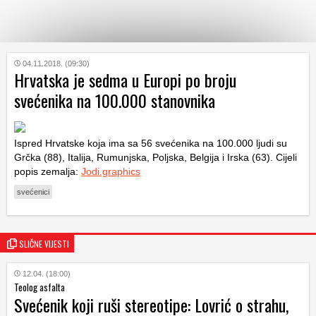
KATEGORIJE
04.11.2018. (09:30)
Hrvatska je sedma u Europi po broju
svećenika na 100.000 stanovnika
HRVATSKI
WEB
Ispred Hrvatske koja ima sa 56 svećenika na 100.000 ljudi su
Grčka (88), Italija, Rumunjska, Poljska, Belgija i Irska (63). Cijeli
popis zemalja:
Jodi.graphics
svećenici
SLIČNE VIJESTI
12.04. (18:00)
Teolog asfalta
Svećenik koji ruši stereotipe: Lovrić o strahu,