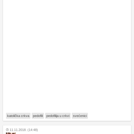
katolička crkva
pedofili
pedofilija u crkvi
svećenici
11.11.2018. (14:48)