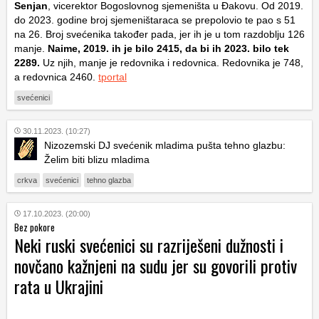
Senjan
, vicerektor Bogoslovnog sjemeništa u Đakovu. Od 2019.
do 2023. godine broj sjemeništaraca se prepolovio te pao s 51
na 26. Broj svećenika također pada, jer ih je u tom razdoblju 126
manje.
Naime, 2019. ih je bilo 2415, da bi ih 2023. bilo tek
2289.
Uz njih, manje je redovnika i redovnica. Redovnika je 748,
a redovnica 2460.
tportal
svećenici
30.11.2023. (10:27)
Nizozemski DJ svećenik mladima pušta tehno glazbu:
Želim biti blizu mladima
crkva
svećenici
tehno glazba
17.10.2023. (20:00)
Bez pokore
Neki ruski svećenici su razriješeni dužnosti i
novčano kažnjeni na sudu jer su govorili protiv
rata u Ukrajini