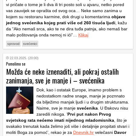
vi pričate o tome je li dva ili tri posto soli u ajvaru, netko pored
vas zauvijek se oprašta od svog oca… Neke samo zanima u
kojem su restoranu karmine, dok drugi u komentarima
objave
jednog svećenika kojeg prati više od 260 tisuća ljudi
, kažu
da “Ako nemaš srca, ako te ne dira tuđa patnja, ako nemaš bar
malo poštovanja onda nemoj ni ići”…
Klikaj
sprovod
svećenici
22.03.2025. (20:00)
Pomolimo se
Možda će neke iznenaditi, ali pokraj ostalih
zanimanja, sve je manje i – svećenika
Dok, kao i ostatak Europe, imamo problem s
nedostatkom radne snage, manje je poznnato
da bilježimo manjak ljudi i u drugim strukturama.
Naime, sve je manje
svećenika
. U Đakovu nisu
zaredili nikoga. ‘
Prvi put nakon Prvog
svjetskog rata nećemo imati nijednog mladomisnika
, što je
svakako trenutak kada želimo još više i detaljnije propitati stvari i
moliti Boga za pomoć’, rekao je za
Dnevnik.hr
velečasni
Davor