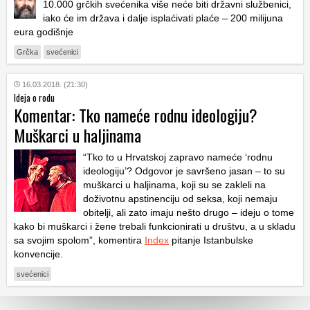
10.000 grčkih svećenika više neće biti državni službenici,
iako će im država i dalje isplaćivati plaće – 200 milijuna
eura godišnje
Grčka
svećenici
16.03.2018. (21:30)
Ideja o rodu
Komentar: Tko nameće rodnu ideologiju?
Muškarci u haljinama
“Tko to u Hrvatskoj zapravo nameće ‘rodnu
ideologiju’? Odgovor je savršeno jasan – to su
muškarci u haljinama, koji su se zakleli na
doživotnu apstinenciju od seksa, koji nemaju
obitelji, ali zato imaju nešto drugo – ideju o tome
kako bi muškarci i žene trebali funkcionirati u društvu, a u skladu
sa svojim spolom”, komentira
Index
pitanje Istanbulske
konvencije.
svećenici