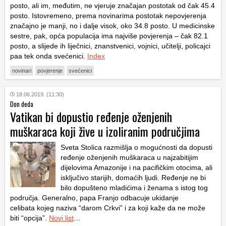
posto, ali im, međutim, ne vjeruje značajan postotak od čak 45.4
posto. Istovremeno, prema novinarima postotak nepovjerenja
značajno je manji, no i dalje visok, oko 34.8 posto. U medicinske
sestre, pak, opća populacija ima najviše povjerenja – čak 82.1
posto, a slijede ih liječnici, znanstvenici, vojnici, učitelji, policajci
paa tek onda svećenici.
Index
novinari
povjerenje
svećenici
18.06.2019. (11:30)
Don deda
Vatikan bi dopustio ređenje oženjenih
muškaraca koji žive u izoliranim područjima
Sveta Stolica razmišlja o mogućnosti da dopusti
ređenje oženjenih muškaraca u najzabitijim
dijelovima Amazonije i na pacifičkim otocima, ali
isključivo starijih, domaćih ljudi. Ređenje ne bi
bilo dopušteno mladićima i ženama s istog tog
područja. Generalno, papa Franjo odbacuje ukidanje
celibata kojeg naziva “darom Crkvi” i za koji kaže da ne može
biti “opcija”.
Novi list
…