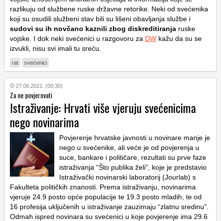
razlikuju od službene ruske državne retorike. Neki od svećenika
koji su osudili službeni stav bili su lišeni obavljanja službe i
sudovi su ih novčano kaznili zbog diskreditiranja
ruske
vojske. I dok neki svećenici u razgovoru za
DW
kažu da su se
izvukli, nisu svi imali tu sreću.
rat
svećenici
27.06.2021. (00:30)
Za ne povjerovati
Istraživanje: Hrvati više vjeruju svećenicima
nego novinarima
Povjerenje hrvatske javnosti u novinare manje je
nego u svećenike, ali veće je od povjerenja u
suce, bankare i političare, rezultati su prve faze
istraživanja “Što publika želi”, koje je predstavio
Istraživački novinarski laboratorij (Jourlab) s
Fakulteta političkih znanosti. Prema istraživanju, novinarima
vjeruje 24.9 posto opće populacije te 19.3 posto mladih, te od
16 profesija uključenih u istraživanje zauzimaju “zlatnu sredinu”.
Odmah ispred novinara su svećenici u koje povjerenje ima 29.6