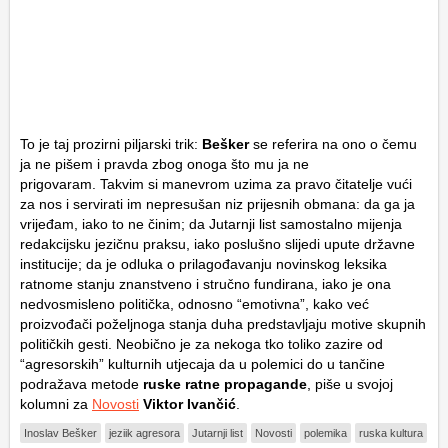
To je taj prozirni piljarski trik:
Bešker
se referira na ono o čemu
ja ne pišem i pravda zbog onoga što mu ja ne
prigovaram. Takvim si manevrom uzima za pravo čitatelje vući
za nos i servirati im nepresušan niz prijesnih obmana: da ga ja
vrijeđam, iako to ne činim; da Jutarnji list samostalno mijenja
redakcijsku jezičnu praksu, iako poslušno slijedi upute državne
institucije; da je odluka o prilagođavanju novinskog leksika
ratnome stanju znanstveno i stručno fundirana, iako je ona
nedvosmisleno politička, odnosno “emotivna”, kako već
proizvođači poželjnoga stanja duha predstavljaju motive skupnih
političkih gesti. Neobično je za nekoga tko toliko zazire od
“agresorskih” kulturnih utjecaja da u polemici do u tančine
podražava metode
ruske ratne propagande
, piše u svojoj
kolumni za
Novosti
Viktor Ivančić
.
Inoslav Bešker
jeziik agresora
Jutarnji list
Novosti
polemika
ruska kultura