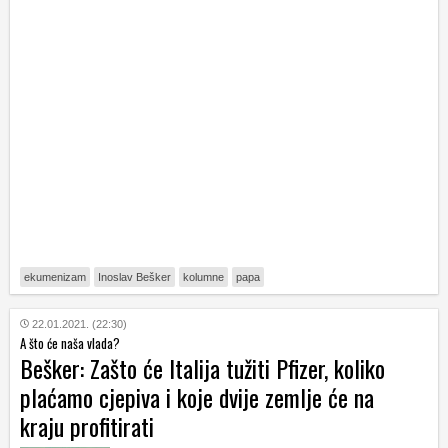
ekumenizam
Inoslav Bešker
kolumne
papa
22.01.2021. (22:30)
A što će naša vlada?
Bešker: Zašto će Italija tužiti Pfizer, koliko
plaćamo cjepiva i koje dvije zemlje će na
kraju profitirati