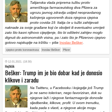
Talijanska vlada priprema tužbu protiv
američkoga farmaceutskog diva Pfizera za
ugrozu javnog zdravlja uslijed neopravdanog
kašnjenja ugovorenih doza njegova cjepiva
protiv covida-19. Italija će u tužbi zahtijevati
naknade za svoje građane koji će oboljeti ili eventualno umrijeti
zato što kasni njihovo cijepljenje, što bi odštetni zahtjev moglo
dignuti do astronomskih visina, pa i zato što je Pfizerovo cjepivo
gotovo najskuplje na tržištu
– piše
Inoslav Bešker
.
cjepivo protiv koronavirusa
Inoslav Bešker
Pfizer
12.01.2021. (18:30)
Hejtklik
Bešker: Trump im je bio dobar kad je donosio
klikove i zaradu
Na Twitteru, u Facebooku i kojegdje još Trump
je ne samo toleriran, nego favoriziran, dok su
njegove laži i njegove fantazmagorije donosile
sljedbenike, klikove, profit. U ovom trenutku,
kada pada s vlasti, a njegove akcije mogu