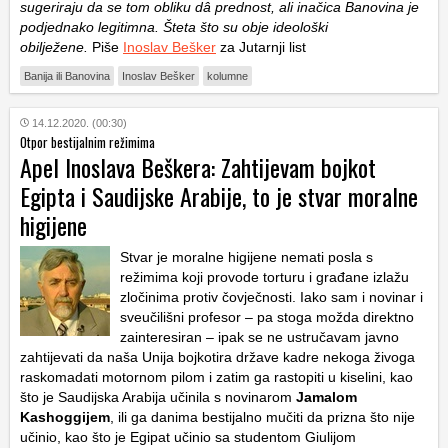
sugeriraju da se tom obliku dâ prednost, ali inačica Banovina je
podjednako legitimna. Šteta što su obje ideološki
obilježene.
Piše
Inoslav Bešker
za Jutarnji list
Banija ili Banovina
Inoslav Bešker
kolumne
14.12.2020. (00:30)
Otpor bestijalnim režimima
Apel Inoslava Beškera: Zahtijevam bojkot
Egipta i Saudijske Arabije, to je stvar moralne
higijene
Stvar je moralne higijene nemati posla s
režimima koji provode torturu i građane izlažu
zločinima protiv čovječnosti. Iako sam i novinar i
sveučilišni profesor – pa stoga možda direktno
zainteresiran – ipak se ne ustručavam javno
zahtijevati da naša Unija bojkotira države kadre nekoga živoga
raskomadati motornom pilom i zatim ga rastopiti u kiselini, kao
što je Saudijska Arabija učinila s novinarom
Jamalom
Kashoggijem
, ili ga danima bestijalno mučiti da prizna što nije
učinio, kao što je Egipat učinio sa studentom Giulijom