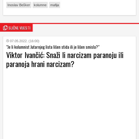
Inoslav Bešker
kolumne
mafija
SLIČNE VIJESTI
07.05.2022. (16:00)
"Je li kolumnist Jutarnjeg lista lišen stida ili je lišen smisla?"
Viktor Ivančić: Snaži li narcizam paranoju ili
paranoja hrani narcizam?