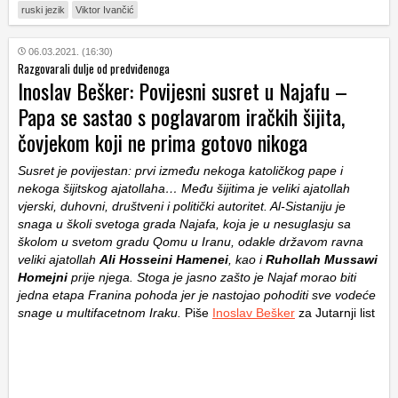
ruski jezik
Viktor Ivančić
06.03.2021. (16:30)
Razgovarali dulje od predviđenoga
Inoslav Bešker: Povijesni susret u Najafu –
Papa se sastao s poglavarom iračkih šijita,
čovjekom koji ne prima gotovo nikoga
Susret je povijestan: prvi između nekoga katoličkog pape i
nekoga šijitskog ajatollaha… Među šijitima je veliki ajatollah
vjerski, duhovni, društveni i politički autoritet. Al-Sistaniju je
snaga u školi svetoga grada Najafa, koja je u nesuglasju sa
školom u svetom gradu Qomu u Iranu, odakle državom ravna
veliki ajatollah
Ali Hosseini Hamenei
, kao i
Ruhollah Mussawi
Homejni
prije njega. Stoga je jasno zašto je Najaf morao biti
jedna etapa Franina pohoda jer je nastojao pohoditi sve vodeće
snage u multifacetnom Iraku.
Piše
Inoslav Bešker
za Jutarnji list