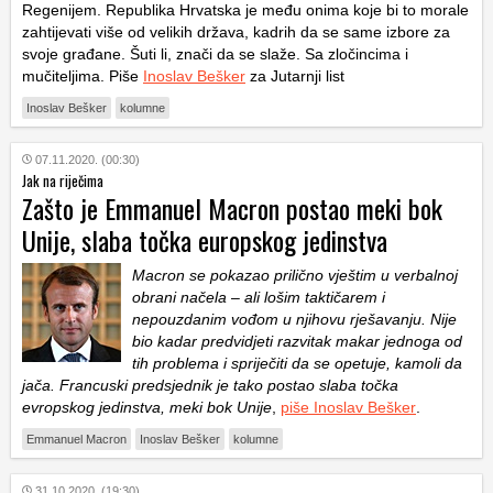
Regenijem. Republika Hrvatska je među onima koje bi to morale
zahtijevati više od velikih država, kadrih da se same izbore za
svoje građane. Šuti li, znači da se slaže. Sa zločincima i
mučiteljima. Piše
Inoslav Bešker
za Jutarnji list
Inoslav Bešker
kolumne
07.11.2020. (00:30)
Jak na riječima
Zašto je Emmanuel Macron postao meki bok
Unije, slaba točka europskog jedinstva
Macron se pokazao prilično vještim u verbalnoj
obrani načela – ali lošim taktičarem i
nepouzdanim vođom u njihovu rješavanju. Nije
bio kadar predvidjeti razvitak makar jednoga od
tih problema i spriječiti da se opetuje, kamoli da
jača. Francuski predsjednik je tako postao slaba točka
evropskog jedinstva, meki bok Unije
,
piše Inoslav Bešker
.
Emmanuel Macron
Inoslav Bešker
kolumne
31.10.2020. (19:30)