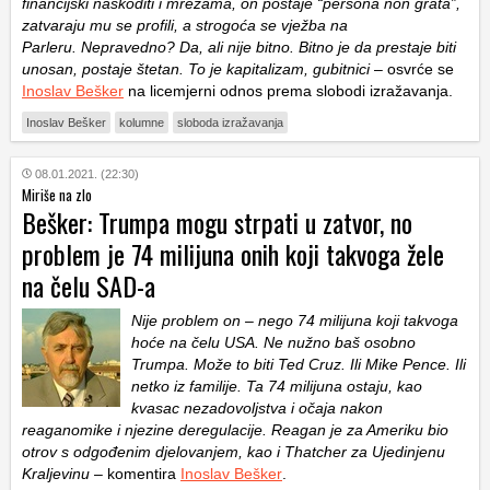
financijski naškoditi i mrežama, on postaje “persona non grata”,
zatvaraju mu se profili, a strogoća se vježba na
Parleru. Nepravedno? Da, ali nije bitno. Bitno je da prestaje biti
unosan, postaje štetan. To je kapitalizam, gubitnici
– osvrće se
Inoslav Bešker
na licemjerni odnos prema slobodi izražavanja.
Inoslav Bešker
kolumne
sloboda izražavanja
08.01.2021. (22:30)
Miriše na zlo
Bešker: Trumpa mogu strpati u zatvor, no
problem je 74 milijuna onih koji takvoga žele
na čelu SAD-a
Nije problem on – nego 74 milijuna koji takvoga
hoće na čelu USA. Ne nužno baš osobno
Trumpa. Može to biti Ted Cruz. Ili Mike Pence. Ili
netko iz familije. Ta 74 milijuna ostaju, kao
kvasac nezadovoljstva i očaja nakon
reaganomike i njezine deregulacije. Reagan je za Ameriku bio
otrov s odgođenim djelovanjem, kao i Thatcher za Ujedinjenu
Kraljevinu
– komentira
Inoslav Bešker
.