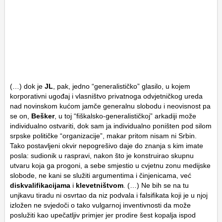
(…) dok je
JL
, pak, jedno “generalističko” glasilo, u kojem
korporativni ugođaj i vlasništvo privatnoga odvjetničkog ureda
nad novinskom kućom jamče generalnu slobodu i neovisnost pa
se on,
Bešker
, u toj “fiškalsko-generalističkoj” arkadiji može
individualno ostvariti, dok sam ja individualno poništen pod silom
srpske političke “organizacije”, makar pritom nisam ni Srbin.
Tako postavljeni okvir nepogrešivo daje do znanja s kim imate
posla: sudionik u raspravi, nakon što je konstruirao skupnu
utvaru koja ga progoni, a sebe smjestio u cvjetnu zonu medijske
slobode, ne kani se služiti argumentima i činjenicama, već
diskvalifikacijama
i
klevetništvom
. (…) Ne bih se na tu
unjkavu tiradu ni osvrtao da niz podvala i falsifikata koji je u njoj
izložen ne svjedoči o tako vulgarnoj inventivnosti da može
poslužiti kao upečatljiv primjer jer prodire šest kopalja ispod