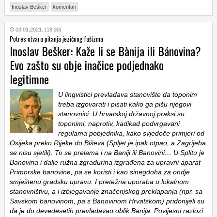
Inoslav Bešker
komentari
03.01.2021. (18:30)
Potres otvara pitanja jezičnog fašizma
Inoslav Bešker: Kaže li se Bànija ili Bánovina?
Evo zašto su obje inačice podjednako
legitimne
U lingvistici prevladava stanovište da toponim
treba izgovarati i pisati kako ga pišu njegovi
stanovnici. U hrvatskoj državnoj praksi su
toponimi, naprotiv, kadikad podvrgavani
regulama pobjednika, kako svjedoče primjeri od
Osijeka preko Rijeke do Biševa (Spljet je ipak otpao, a Zagrijeba
se nisu sjetili). To se prelama i na Baniji ili Banovini… U Splitu je
Banovina i dalje ružna zgradurina izgrađena za upravni aparat
Primorske banovine, pa se koristi i kao sinegdoha za ondje
smještenu gradsku upravu. I pretežna uporaba u lokalnom
stanovništvu, a i izbjegavanje značenjskog preklapanja (npr. sa
Savskom banovinom, pa s Banovinom Hrvatskom) pridonijeli su
da je do devedesetih prevladavao oblik Banija. Povijesni razlozi