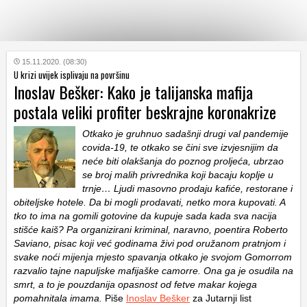
KATEGORIJE
15.11.2020. (08:30)
U krizi uvijek isplivaju na površinu
Inoslav Bešker: Kako je talijanska mafija
HRVATSKI
postala veliki profiter beskrajne koronakrize
WEB
Otkako je gruhnuo sadašnji drugi val pandemije
covida-19, te otkako se čini sve izvjesnijim da
neće biti olakšanja do poznog proljeća, ubrzao
se broj malih privrednika koji bacaju koplje u
trnje… Ljudi masovno prodaju kafiće, restorane i
obiteljske hotele. Da bi mogli prodavati, netko mora kupovati. A
tko to ima na gomili gotovine da kupuje sada kada sva nacija
stišće kaiš? Pa organizirani kriminal, naravno, poentira Roberto
Saviano, pisac koji već godinama živi pod oružanom pratnjom i
svake noći mijenja mjesto spavanja otkako je svojom Gomorrom
razvalio tajne napuljske mafijaške camorre. Ona ga je osudila na
smrt, a to je pouzdanija opasnost od fetve makar kojega
pomahnitala imama.
Piše
Inoslav Bešker
za Jutarnji list