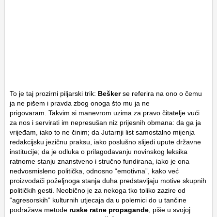
To je taj prozirni piljarski trik:
Bešker
se referira na ono o čemu
ja ne pišem i pravda zbog onoga što mu ja ne
prigovaram. Takvim si manevrom uzima za pravo čitatelje vući
za nos i servirati im nepresušan niz prijesnih obmana: da ga ja
vrijeđam, iako to ne činim; da Jutarnji list samostalno mijenja
redakcijsku jezičnu praksu, iako poslušno slijedi upute državne
institucije; da je odluka o prilagođavanju novinskog leksika
ratnome stanju znanstveno i stručno fundirana, iako je ona
nedvosmisleno politička, odnosno “emotivna”, kako već
proizvođači poželjnoga stanja duha predstavljaju motive skupnih
političkih gesti. Neobično je za nekoga tko toliko zazire od
“agresorskih” kulturnih utjecaja da u polemici do u tančine
podražava metode
ruske ratne propagande
, piše u svojoj