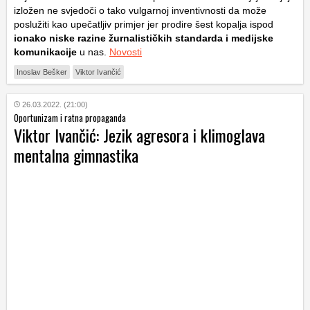
izložen ne svjedoči o tako vulgarnoj inventivnosti da može
poslužiti kao upečatljiv primjer jer prodire šest kopalja ispod
ionako niske razine žurnalističkih standarda i medijske
komunikacije
u nas.
Novosti
Inoslav Bešker
Viktor Ivančić
26.03.2022. (21:00)
Oportunizam i ratna propaganda
Viktor Ivančić: Jezik agresora i klimoglava
mentalna gimnastika