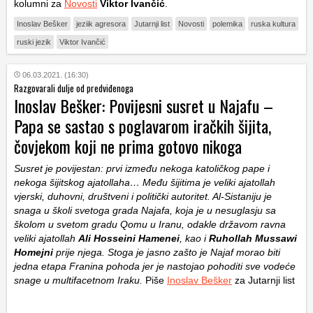
kolumni za
Novosti
Viktor Ivančić
.
Inoslav Bešker
jeziik agresora
Jutarnji list
Novosti
polemika
ruska kultura
ruski jezik
Viktor Ivančić
06.03.2021. (16:30)
Razgovarali dulje od predviđenoga
Inoslav Bešker: Povijesni susret u Najafu –
Papa se sastao s poglavarom iračkih šijita,
čovjekom koji ne prima gotovo nikoga
Susret je povijestan: prvi između nekoga katoličkog pape i
nekoga šijitskog ajatollaha… Među šijitima je veliki ajatollah
vjerski, duhovni, društveni i politički autoritet. Al-Sistaniju je
snaga u školi svetoga grada Najafa, koja je u nesuglasju sa
školom u svetom gradu Qomu u Iranu, odakle državom ravna
veliki ajatollah
Ali Hosseini Hamenei
, kao i
Ruhollah Mussawi
Homejni
prije njega. Stoga je jasno zašto je Najaf morao biti
jedna etapa Franina pohoda jer je nastojao pohoditi sve vodeće
snage u multifacetnom Iraku.
Piše
Inoslav Bešker
za Jutarnji list