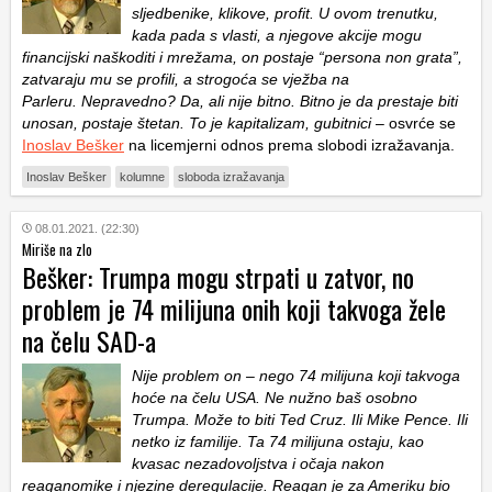
sljedbenike, klikove, profit. U ovom trenutku,
kada pada s vlasti, a njegove akcije mogu
financijski naškoditi i mrežama, on postaje “persona non grata”,
zatvaraju mu se profili, a strogoća se vježba na
Parleru. Nepravedno? Da, ali nije bitno. Bitno je da prestaje biti
unosan, postaje štetan. To je kapitalizam, gubitnici
– osvrće se
Inoslav Bešker
na licemjerni odnos prema slobodi izražavanja.
Inoslav Bešker
kolumne
sloboda izražavanja
08.01.2021. (22:30)
Miriše na zlo
Bešker: Trumpa mogu strpati u zatvor, no
problem je 74 milijuna onih koji takvoga žele
na čelu SAD-a
Nije problem on – nego 74 milijuna koji takvoga
hoće na čelu USA. Ne nužno baš osobno
Trumpa. Može to biti Ted Cruz. Ili Mike Pence. Ili
netko iz familije. Ta 74 milijuna ostaju, kao
kvasac nezadovoljstva i očaja nakon
reaganomike i njezine deregulacije. Reagan je za Ameriku bio