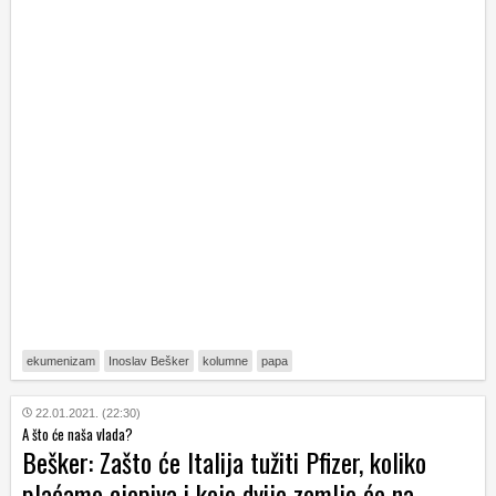
ekumenizam
Inoslav Bešker
kolumne
papa
22.01.2021. (22:30)
A što će naša vlada?
Bešker: Zašto će Italija tužiti Pfizer, koliko
plaćamo cjepiva i koje dvije zemlje će na