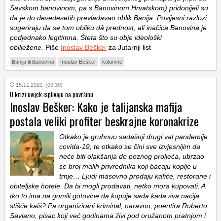
Savskom banovinom, pa s Banovinom Hrvatskom) pridonijeli su
da je do devedesetih prevladavao oblik Banija. Povijesni razlozi
sugeriraju da se tom obliku dâ prednost, ali inačica Banovina je
podjednako legitimna. Šteta što su obje ideološki
obilježene.
Piše
Inoslav Bešker
za Jutarnji list
Banija ili Banovina
Inoslav Bešker
kolumne
15.11.2020. (09:30)
U krizi uvijek isplivaju na površinu
Inoslav Bešker: Kako je talijanska mafija
postala veliki profiter beskrajne koronakrize
Otkako je gruhnuo sadašnji drugi val pandemije
covida-19, te otkako se čini sve izvjesnijim da
neće biti olakšanja do poznog proljeća, ubrzao
se broj malih privrednika koji bacaju koplje u
trnje… Ljudi masovno prodaju kafiće, restorane i
obiteljske hotele. Da bi mogli prodavati, netko mora kupovati. A
tko to ima na gomili gotovine da kupuje sada kada sva nacija
stišće kaiš? Pa organizirani kriminal, naravno, poentira Roberto
Saviano, pisac koji već godinama živi pod oružanom pratnjom i