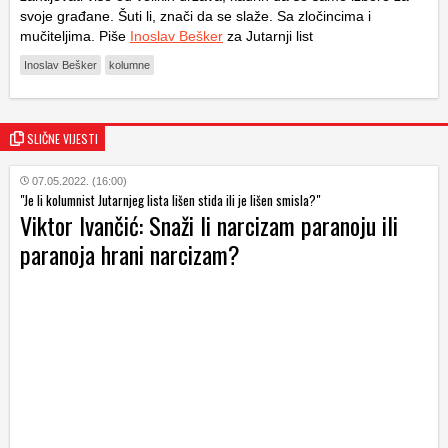
svoje građane. Šuti li, znači da se slaže. Sa zločincima i
mučiteljima. Piše
Inoslav Bešker
za Jutarnji list
Inoslav Bešker
kolumne
SLIČNE VIJESTI
07.05.2022. (16:00)
"Je li kolumnist Jutarnjeg lista lišen stida ili je lišen smisla?"
Viktor Ivančić: Snaži li narcizam paranoju ili
paranoja hrani narcizam?