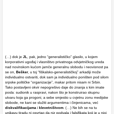
(…) dok je
JL
, pak, jedno “generalističko” glasilo, u kojem
korporativni ugođaj i vlasništvo privatnoga odvjetničkog ureda
nad novinskom kućom jamče generalnu slobodu i neovisnost pa
se on,
Bešker
, u toj “fiškalsko-generalističkoj” arkadiji može
individualno ostvariti, dok sam ja individualno poništen pod silom
srpske političke “organizacije”, makar pritom nisam ni Srbin.
Tako postavljeni okvir nepogrešivo daje do znanja s kim imate
posla: sudionik u raspravi, nakon što je konstruirao skupnu
utvaru koja ga progoni, a sebe smjestio u cvjetnu zonu medijske
slobode, ne kani se služiti argumentima i činjenicama, već
diskvalifikacijama
i
klevetništvom
. (…) Ne bih se na tu
unjkavu tiradu ni osvrtao da niz podvala i falsifikata koji je u njoj