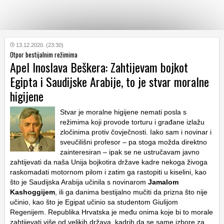
KATEGORIJE
13.12.2020. (23:30)
Otpor bestijalnim režimima
Apel Inoslava Beškera: Zahtijevam bojkot
HRVATSKI
Egipta i Saudijske Arabije, to je stvar moralne
WEB
higijene
Stvar je moralne higijene nemati posla s
režimima koji provode torturu i građane izlažu
zločinima protiv čovječnosti. Iako sam i novinar i
sveučilišni profesor – pa stoga možda direktno
zainteresiran – ipak se ne ustručavam javno
zahtijevati da naša Unija bojkotira države kadre nekoga živoga
raskomadati motornom pilom i zatim ga rastopiti u kiselini, kao
što je Saudijska Arabija učinila s novinarom
Jamalom
Kashoggijem
, ili ga danima bestijalno mučiti da prizna što nije
učinio, kao što je Egipat učinio sa studentom Giulijom
Regenijem. Republika Hrvatska je među onima koje bi to morale
zahtijevati više od velikih država, kadrih da se same izbore za