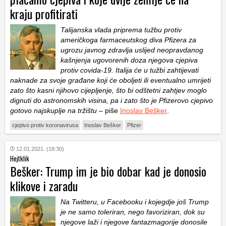
kraju profitirati
Talijanska vlada priprema tužbu protiv
američkoga farmaceutskog diva Pfizera za
ugrozu javnog zdravlja uslijed neopravdanog
kašnjenja ugovorenih doza njegova cjepiva
protiv covida-19. Italija će u tužbi zahtijevati
naknade za svoje građane koji će oboljeti ili eventualno umrijeti
zato što kasni njihovo cijepljenje, što bi odštetni zahtjev moglo
dignuti do astronomskih visina, pa i zato što je Pfizerovo cjepivo
gotovo najskuplje na tržištu
– piše
Inoslav Bešker
.
cjepivo protiv koronavirusa
Inoslav Bešker
Pfizer
12.01.2021. (18:30)
Hejtklik
Bešker: Trump im je bio dobar kad je donosio
klikove i zaradu
Na Twitteru, u Facebooku i kojegdje još Trump
je ne samo toleriran, nego favoriziran, dok su
njegove laži i njegove fantazmagorije donosile