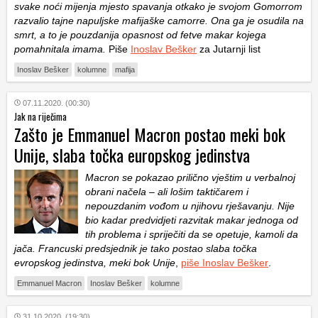
svake noći mijenja mjesto spavanja otkako je svojom Gomorrom
razvalio tajne napuljske mafijaške camorre. Ona ga je osudila na
smrt, a to je pouzdanija opasnost od fetve makar kojega
pomahnitala imama.
Piše
Inoslav Bešker
za Jutarnji list
Inoslav Bešker
kolumne
mafija
07.11.2020. (00:30)
Jak na riječima
Zašto je Emmanuel Macron postao meki bok
Unije, slaba točka europskog jedinstva
Macron se pokazao prilično vještim u verbalnoj
obrani načela – ali lošim taktičarem i
nepouzdanim vođom u njihovu rješavanju. Nije
bio kadar predvidjeti razvitak makar jednoga od
tih problema i spriječiti da se opetuje, kamoli da
jača. Francuski predsjednik je tako postao slaba točka
evropskog jedinstva, meki bok Unije
,
piše Inoslav Bešker
.
Emmanuel Macron
Inoslav Bešker
kolumne
31.10.2020. (19:30)