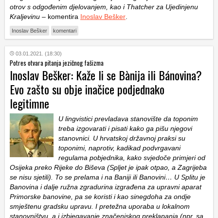
otrov s odgođenim djelovanjem, kao i Thatcher za Ujedinjenu
Kraljevinu
– komentira
Inoslav Bešker
.
Inoslav Bešker
komentari
03.01.2021. (18:30)
Potres otvara pitanja jezičnog fašizma
Inoslav Bešker: Kaže li se Bànija ili Bánovina?
Evo zašto su obje inačice podjednako
legitimne
U lingvistici prevladava stanovište da toponim
treba izgovarati i pisati kako ga pišu njegovi
stanovnici. U hrvatskoj državnoj praksi su
toponimi, naprotiv, kadikad podvrgavani
regulama pobjednika, kako svjedoče primjeri od
Osijeka preko Rijeke do Biševa (Spljet je ipak otpao, a Zagrijeba
se nisu sjetili). To se prelama i na Baniji ili Banovini… U Splitu je
Banovina i dalje ružna zgradurina izgrađena za upravni aparat
Primorske banovine, pa se koristi i kao sinegdoha za ondje
smještenu gradsku upravu. I pretežna uporaba u lokalnom
stanovništvu, a i izbjegavanje značenjskog preklapanja (npr. sa