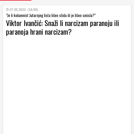
07.05.2022. (16:00)
"Je li kolumnist Jutarnjeg lista lišen stida ili je lišen smisla?"
Viktor Ivančić: Snaži li narcizam paranoju ili
paranoja hrani narcizam?