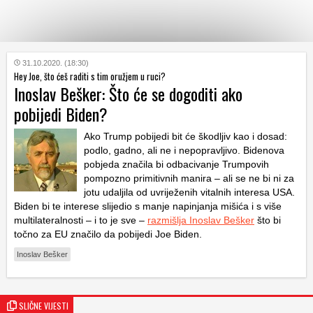
KATEGORIJE
31.10.2020. (18:30)
Hey Joe, što ćeš raditi s tim oružjem u ruci?
Inoslav Bešker: Što će se dogoditi ako
HRVATSKI
pobijedi Biden?
WEB
Ako Trump pobijedi bit će škodljiv kao i dosad:
podlo, gadno, ali ne i nepopravljivo. Bidenova
pobjeda značila bi odbacivanje Trumpovih
pompozno primitivnih manira – ali se ne bi ni za
jotu udaljila od uvriježenih vitalnih interesa USA.
Biden bi te interese slijedio s manje napinjanja mišića i s više
multilateralnosti – i to je sve –
razmišlja Inoslav Bešker
što bi
točno za EU značilo da pobijedi Joe Biden.
Inoslav Bešker
SLIČNE VIJESTI