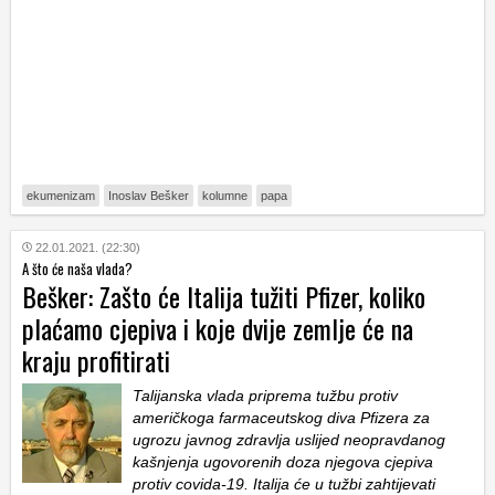
ekumenizam
Inoslav Bešker
kolumne
papa
22.01.2021. (22:30)
A što će naša vlada?
Bešker: Zašto će Italija tužiti Pfizer, koliko
plaćamo cjepiva i koje dvije zemlje će na
kraju profitirati
Talijanska vlada priprema tužbu protiv
američkoga farmaceutskog diva Pfizera za
ugrozu javnog zdravlja uslijed neopravdanog
kašnjenja ugovorenih doza njegova cjepiva
protiv covida-19. Italija će u tužbi zahtijevati