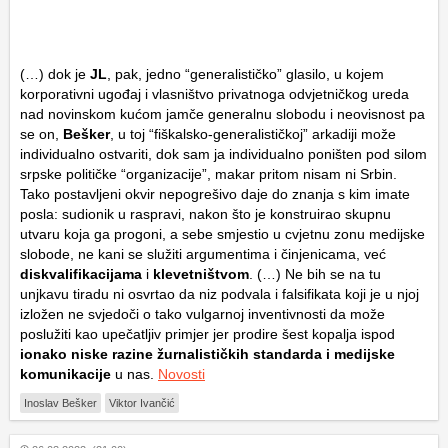
(…) dok je
JL
, pak, jedno “generalističko” glasilo, u kojem
korporativni ugođaj i vlasništvo privatnoga odvjetničkog ureda
nad novinskom kućom jamče generalnu slobodu i neovisnost pa
se on,
Bešker
, u toj “fiškalsko-generalističkoj” arkadiji može
individualno ostvariti, dok sam ja individualno poništen pod silom
srpske političke “organizacije”, makar pritom nisam ni Srbin.
Tako postavljeni okvir nepogrešivo daje do znanja s kim imate
posla: sudionik u raspravi, nakon što je konstruirao skupnu
utvaru koja ga progoni, a sebe smjestio u cvjetnu zonu medijske
slobode, ne kani se služiti argumentima i činjenicama, već
diskvalifikacijama
i
klevetništvom
. (…) Ne bih se na tu
unjkavu tiradu ni osvrtao da niz podvala i falsifikata koji je u njoj
izložen ne svjedoči o tako vulgarnoj inventivnosti da može
poslužiti kao upečatljiv primjer jer prodire šest kopalja ispod
ionako niske razine žurnalističkih standarda i medijske
komunikacije
u nas.
Novosti
Inoslav Bešker
Viktor Ivančić