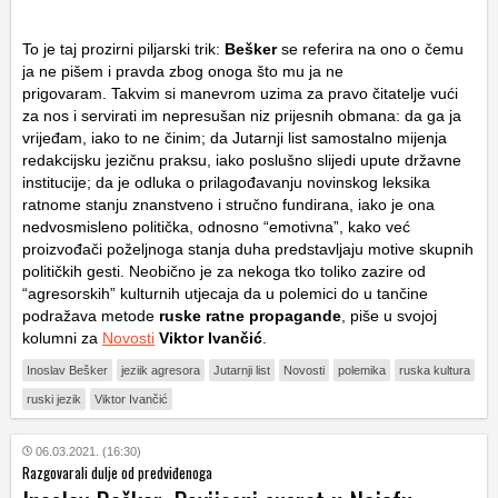
To je taj prozirni piljarski trik:
Bešker
se referira na ono o čemu
ja ne pišem i pravda zbog onoga što mu ja ne
prigovaram. Takvim si manevrom uzima za pravo čitatelje vući
za nos i servirati im nepresušan niz prijesnih obmana: da ga ja
vrijeđam, iako to ne činim; da Jutarnji list samostalno mijenja
redakcijsku jezičnu praksu, iako poslušno slijedi upute državne
institucije; da je odluka o prilagođavanju novinskog leksika
ratnome stanju znanstveno i stručno fundirana, iako je ona
nedvosmisleno politička, odnosno “emotivna”, kako već
proizvođači poželjnoga stanja duha predstavljaju motive skupnih
političkih gesti. Neobično je za nekoga tko toliko zazire od
“agresorskih” kulturnih utjecaja da u polemici do u tančine
podražava metode
ruske ratne propagande
, piše u svojoj
kolumni za
Novosti
Viktor Ivančić
.
Inoslav Bešker
jeziik agresora
Jutarnji list
Novosti
polemika
ruska kultura
ruski jezik
Viktor Ivančić
06.03.2021. (16:30)
Razgovarali dulje od predviđenoga