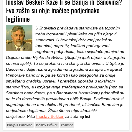
Inoslav Bešker: Kaže li se Bànija ili Bánovina?
Evo zašto su obje inačice podjednako
legitimne
U lingvistici prevladava stanovište da toponim
treba izgovarati i pisati kako ga pišu njegovi
stanovnici. U hrvatskoj državnoj praksi su
toponimi, naprotiv, kadikad podvrgavani
regulama pobjednika, kako svjedoče primjeri od
Osijeka preko Rijeke do Biševa (Spljet je ipak otpao, a Zagrijeba
se nisu sjetili). To se prelama i na Baniji ili Banovini… U Splitu je
Banovina i dalje ružna zgradurina izgrađena za upravni aparat
Primorske banovine, pa se koristi i kao sinegdoha za ondje
smještenu gradsku upravu. I pretežna uporaba u lokalnom
stanovništvu, a i izbjegavanje značenjskog preklapanja (npr. sa
Savskom banovinom, pa s Banovinom Hrvatskom) pridonijeli su
da je do devedesetih prevladavao oblik Banija. Povijesni razlozi
sugeriraju da se tom obliku dâ prednost, ali inačica Banovina je
podjednako legitimna. Šteta što su obje ideološki
obilježene.
Piše
Inoslav Bešker
za Jutarnji list
Banija ili Banovina
Inoslav Bešker
kolumne