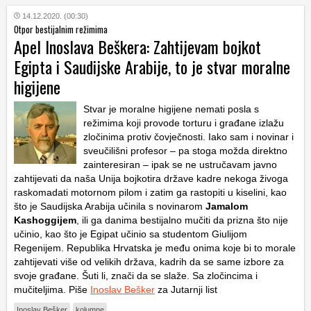
14.12.2020. (00:30)
Otpor bestijalnim režimima
Apel Inoslava Beškera: Zahtijevam bojkot
Egipta i Saudijske Arabije, to je stvar moralne
higijene
Stvar je moralne higijene nemati posla s
režimima koji provode torturu i građane izlažu
zločinima protiv čovječnosti. Iako sam i novinar i
sveučilišni profesor – pa stoga možda direktno
zainteresiran – ipak se ne ustručavam javno
zahtijevati da naša Unija bojkotira države kadre nekoga živoga
raskomadati motornom pilom i zatim ga rastopiti u kiselini, kao
što je Saudijska Arabija učinila s novinarom
Jamalom
Kashoggijem
, ili ga danima bestijalno mučiti da prizna što nije
učinio, kao što je Egipat učinio sa studentom Giulijom
Regenijem. Republika Hrvatska je među onima koje bi to morale
zahtijevati više od velikih država, kadrih da se same izbore za
svoje građane. Šuti li, znači da se slaže. Sa zločincima i
mučiteljima. Piše
Inoslav Bešker
za Jutarnji list
Inoslav Bešker
kolumne