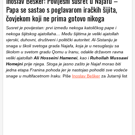
Inoslav Bešker: Povijesni susret u Najafu –
Papa se sastao s poglavarom iračkih šijita,
čovjekom koji ne prima gotovo nikoga
Susret je povijestan: prvi između nekoga katoličkog pape i
nekoga šijitskog ajatollaha… Među šijitima je veliki ajatollah
vjerski, duhovni, društveni i politički autoritet. Al-Sistaniju je
snaga u školi svetoga grada Najafa, koja je u nesuglasju sa
školom u svetom gradu Qomu u Iranu, odakle državom ravna
veliki ajatollah
Ali Hosseini Hamenei
, kao i
Ruhollah Mussawi
Homejni
prije njega. Stoga je jasno zašto je Najaf morao biti
jedna etapa Franina pohoda jer je nastojao pohoditi sve vodeće
snage u multifacetnom Iraku.
Piše
Inoslav Bešker
za Jutarnji list