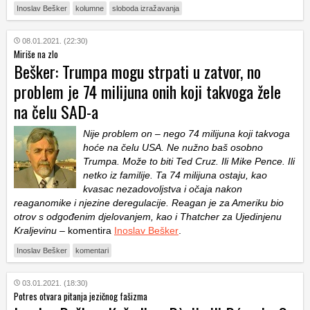
Inoslav Bešker
kolumne
sloboda izražavanja
08.01.2021. (22:30)
Miriše na zlo
Bešker: Trumpa mogu strpati u zatvor, no
problem je 74 milijuna onih koji takvoga žele
na čelu SAD-a
Nije problem on – nego 74 milijuna koji takvoga
hoće na čelu USA. Ne nužno baš osobno
Trumpa. Može to biti Ted Cruz. Ili Mike Pence. Ili
netko iz familije. Ta 74 milijuna ostaju, kao
kvasac nezadovoljstva i očaja nakon
reaganomike i njezine deregulacije. Reagan je za Ameriku bio
otrov s odgođenim djelovanjem, kao i Thatcher za Ujedinjenu
Kraljevinu
– komentira
Inoslav Bešker
.
Inoslav Bešker
komentari
03.01.2021. (18:30)
Potres otvara pitanja jezičnog fašizma