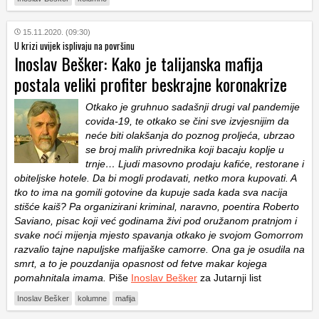
15.11.2020. (09:30)
U krizi uvijek isplivaju na površinu
Inoslav Bešker: Kako je talijanska mafija
postala veliki profiter beskrajne koronakrize
Otkako je gruhnuo sadašnji drugi val pandemije
covida-19, te otkako se čini sve izvjesnijim da
neće biti olakšanja do poznog proljeća, ubrzao
se broj malih privrednika koji bacaju koplje u
trnje… Ljudi masovno prodaju kafiće, restorane i
obiteljske hotele. Da bi mogli prodavati, netko mora kupovati. A
tko to ima na gomili gotovine da kupuje sada kada sva nacija
stišće kaiš? Pa organizirani kriminal, naravno, poentira Roberto
Saviano, pisac koji već godinama živi pod oružanom pratnjom i
svake noći mijenja mjesto spavanja otkako je svojom Gomorrom
razvalio tajne napuljske mafijaške camorre. Ona ga je osudila na
smrt, a to je pouzdanija opasnost od fetve makar kojega
pomahnitala imama.
Piše
Inoslav Bešker
za Jutarnji list
Inoslav Bešker
kolumne
mafija