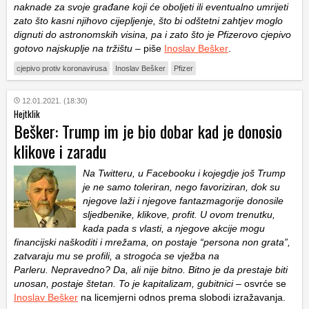
naknade za svoje građane koji će oboljeti ili eventualno umrijeti
zato što kasni njihovo cijepljenje, što bi odštetni zahtjev moglo
dignuti do astronomskih visina, pa i zato što je Pfizerovo cjepivo
gotovo najskuplje na tržištu
– piše
Inoslav Bešker
.
cjepivo protiv koronavirusa
Inoslav Bešker
Pfizer
12.01.2021. (18:30)
Hejtklik
Bešker: Trump im je bio dobar kad je donosio
klikove i zaradu
Na Twitteru, u Facebooku i kojegdje još Trump
je ne samo toleriran, nego favoriziran, dok su
njegove laži i njegove fantazmagorije donosile
sljedbenike, klikove, profit. U ovom trenutku,
kada pada s vlasti, a njegove akcije mogu
financijski naškoditi i mrežama, on postaje “persona non grata”,
zatvaraju mu se profili, a strogoća se vježba na
Parleru. Nepravedno? Da, ali nije bitno. Bitno je da prestaje biti
unosan, postaje štetan. To je kapitalizam, gubitnici
– osvrće se
Inoslav Bešker
na licemjerni odnos prema slobodi izražavanja.