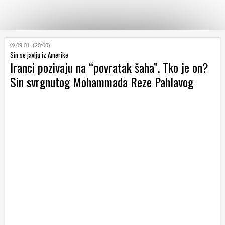
KATEGORIJE
09.01. (20:00)
Sin se javlja iz Amerike
Iranci pozivaju na “povratak šaha”. Tko je on?
HRVATSKI
Sin svrgnutog Mohammada Reze Pahlavog
WEB