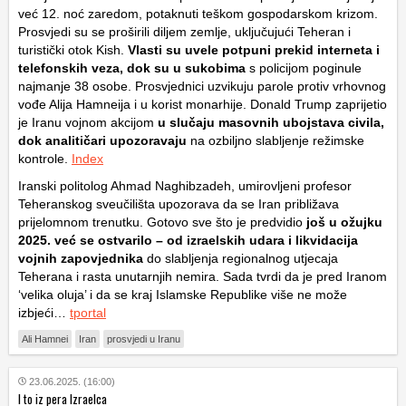
već 12. noć zaredom, potaknuti teškom gospodarskom krizom.
Prosvjedi su se proširili diljem zemlje, uključujući Teheran i
turistički otok Kish.
Vlasti su uvele potpuni prekid interneta i
telefonskih veza, dok su u sukobima
s policijom poginule
najmanje 38 osobe. Prosvjednici uzvikuju parole protiv vrhovnog
vođe Alija Hamneija i u korist monarhije. Donald Trump zaprijetio
je Iranu vojnom akcijom
u slučaju masovnih ubojstava civila,
dok analitičari upozoravaju
na ozbiljno slabljenje režimske
kontrole.
Index
Iranski politolog Ahmad Naghibzadeh, umirovljeni profesor
Teheranskog sveučilišta upozorava da se Iran približava
prijelomnom trenutku. Gotovo sve što je predvidio
još u ožujku
2025. već se ostvarilo – od izraelskih udara i likvidacija
vojnih zapovjednika
do slabljenja regionalnog utjecaja
Teherana i rasta unutarnjih nemira. Sada tvrdi da je pred Iranom
‘velika oluja’ i da se kraj Islamske Republike više ne može
izbjeći…
tportal
Ali Hamnei
Iran
prosvjedi u Iranu
23.06.2025. (16:00)
I to iz pera Izraelca