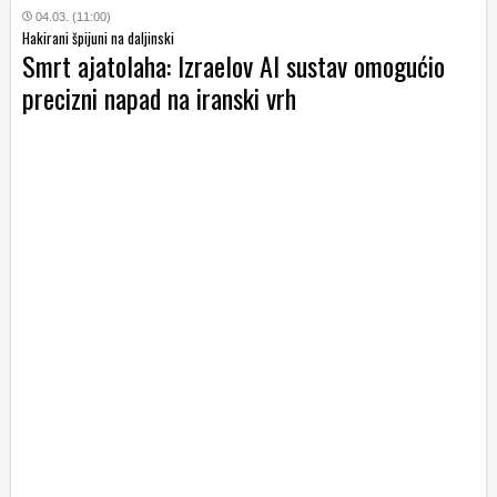
04.03. (11:00)
Hakirani špijuni na daljinski
Smrt ajatolaha: Izraelov AI sustav omogućio
precizni napad na iranski vrh