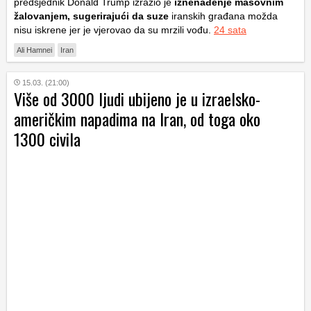
predsjednik Donald Trump izrazio je
iznenađenje masovnim
žalovanjem, sugerirajući da suze
iranskih građana možda
nisu iskrene jer je vjerovao da su mrzili vođu.
24 sata
Ali Hamnei
Iran
15.03. (21:00)
Više od 3000 ljudi ubijeno je u izraelsko-
američkim napadima na Iran, od toga oko
1300 civila