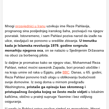
Mnogi
prosvjednici u Iranu
uzvikuju ime Reze Pahlavija,
prognanog sina posljednjeg iranskog šaha, pozivajući na njegov
povratak. Istovremeno, i sam Pahlavi poziva narod da izađe na
ulice, stavljajući se ponovno u središte zbivanja.
U trenutku
kada je Islamska revolucija 1979. godine svrgnula
monarhiju njegova oca
, on se nalazio u Sjedinjenim Državama
na obuci za borbenog pilota.
Iz daljine je promatrao kako se njegov otac, Mohammad Reza
Pahlavi, nekoć moćni saveznik Zapada, bori pronaći utočište i
na kraju umire od raka u Egiptu, piše
BBC
. Danas, u 65. godini,
Reza Pahlavi ponovno traži ulogu u oblikovanju budućnosti
svoje domovine. Iz svog doma u mirnom predgrađu
Washingtona,
pristaše ga opisuju kao skromnog i
pristupačnog čovjeka kojeg se često može vidjeti
u lokalnim
kafićima, obično u pratnji supruge Yasmine i bez vidljivog
osiguranja.
U egzilu je Pahlavi ostao snažan simbol za monarhiste. Mnogi