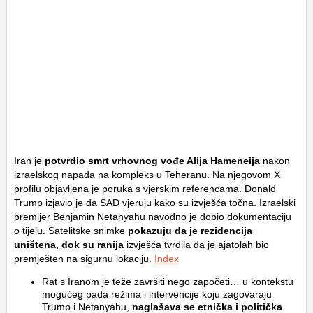
Iran je
potvrdio smrt vrhovnog vođe
Alija Hameneija
nakon
izraelskog napada na kompleks u Teheranu. Na njegovom X
profilu objavljena je poruka s vjerskim referencama.
Donald
Trump
izjavio je da SAD vjeruju kako su izvješća točna. Izraelski
premijer
Benjamin Netanyahu
navodno je dobio dokumentaciju
o tijelu. Satelitske snimke
pokazuju da je rezidencija
uništena, dok su ranija
izvješća tvrdila da je ajatolah bio
premješten na sigurnu lokaciju.
Index
Rat s Iranom je teže završiti nego započeti… u kontekstu
mogućeg pada režima i intervencije koju zagovaraju
Trump i Netanyahu,
naglašava se etnička i politička