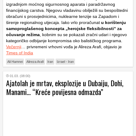
izgradnjom moćnog sigurnosnog aparata i paradržavnog
financijskog carstva. Njegovu vladavinu obilježili su bespoštedni
obračuni s prosvjednicima, nuklearne tenzije sa Zapadom i
širenje regionalnog utjecaja. Iako vrlo proračunat
u korištenju
samoproglašenog koncepta „herojske fleksibilnosti“ za
očuvanje režima
, kobnim su se pokazali zračni udari i njegovo
kategoričko odbijanje kompromisa oko balističkog programa.
Večernji
… privremeni vrhovni vođa je Alireza Arafi, objavio je
Times of India
Ali Hamnei
Alireza Arafi
Iran
Izrael - Iran
01.03. (08:00)
Ajatolah je mrtav, eksplozije u Dubaiju, Dohi,
Manami… “Kreće povijesna odmazda”