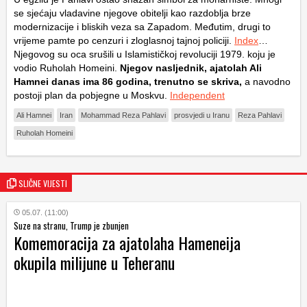
se sjećaju vladavine njegove obitelji kao razdoblja brze
modernizacije i bliskih veza sa Zapadom. Međutim, drugi to
vrijeme pamte po cenzuri i zloglasnoj tajnoj policiji.
Index
…
Njegovog su oca srušili u Islamističkoj revoluciji 1979. koju je
vodio Ruholah Homeini.
Njegov nasljednik, ajatolah Ali
Hamnei danas ima 86 godina, trenutno se skriva,
a navodno
postoji plan da pobjegne u Moskvu.
Independent
Ali Hamnei
Iran
Mohammad Reza Pahlavi
prosvjedi u Iranu
Reza Pahlavi
Ruholah Homeini
SLIČNE VIJESTI
05.07. (11:00)
Suze na stranu, Trump je zbunjen
Komemoracija za ajatolaha Hameneija
okupila milijune u Teheranu