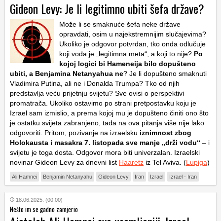
Gideon Levy: Je li legitimno ubiti šefa države?
Može li se smaknuće šefa neke države
opravdati, osim u najekstremnijim slučajevima?
Ukoliko je odgovor potvrdan, tko onda odlučuje
koji vođa je „legitimna meta“, a koji to nije?
Po
kojoj logici bi Hameneija bilo dopušteno
ubiti, a Benjamina Netanyahua ne
? Je li dopušteno smaknuti
Vladimira Putina, ali ne i Donalda Trumpa? Tko od njih
predstavlja veću prijetnju svijetu? Sve ovisi o perspektivi
promatrača. Ukoliko ostavimo po strani pretpostavku koju je
Izrael sam izmislio, a prema kojoj mu je dopušteno činiti ono što
je ostatku svijeta zabranjeno, tada na ova pitanja više nije lako
odgovoriti. Pritom, pozivanje na izraelsku
iznimnost zbog
Holokausta i masakra 7. listopada sve manje „drži vodu“
– i
svijetu je toga dosta. Odgovor mora biti univerzalan. Izraelski
novinar Gideon Levy za dnevni list
Haaretz
iz Tel Aviva. (
Lupiga
)
Ali Hamnei
Benjamin Netanyahu
Gideon Levy
Iran
Izrael
Izrael - Iran
18.06.2025. (00:00)
Nešto im se gadno zamjerio