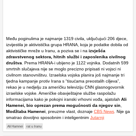
Među poginulima je najmanje 1319 civila, uključujući 206 djece,
izvijestila je aktivistička grupa HRANA, koja je podatke dobila od
aktivističke mreže u Iranu, a poziva se i na
izvješća
zdravstvenog sektora, hitnih službi i zaposlenika civilnog
društva
. Prema HRANA-i ubijeno je 1122 vojnika. Dodatnih 599
smrtnih slučajeva nije se moglo precizno pripisati ni vojsci ni
civilnom stanovništvu. Izraelska vojska planira još najmanje tri
tjedna kampanje protiv Irana s “tisućama preostalih ciljeva”,
rekao je u nedjelju za američku televiziju CNN glasnogovornik
izraelske vojske. Američke obavještajne službe raspolažu
informacijama kako je pokojni iranski vrhovni vođa, ajatolah
Ali
Hamenei, bio oprezan prema mogućnosti da njegov sin
,
Modžtaba Hamenei
, preuzme vlast, doznaje
CBS News
. Nije ga
smatrao dovoljno sposobnim i inteligentnim
Jutarnji
Ali Hamnei
rat u Iranu