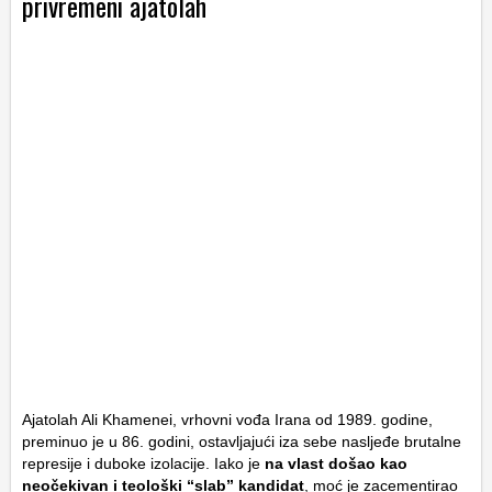
privremeni ajatolah
Ajatolah Ali Khamenei, vrhovni vođa Irana od 1989. godine,
preminuo je u 86. godini, ostavljajući iza sebe nasljeđe brutalne
represije i duboke izolacije. Iako je
na vlast došao kao
neočekivan i teološki “slab” kandidat
, moć je zacementirao