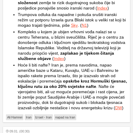
složenost
zemlje te rizik dugotrajnog sukoba čije bi
posljedice ponajviše snosio iranski narod (
Index
)
Trumpova odluka da napadne i pokuša srušiti iranski
režim uz potporu Izraela gura Bliski istok u veliki rat koji bi
mogao trajati tjednima, piše
Sky
. (
N1
)
Kompleks u kojem je ubijen vrhovni vođa nalazi se u
centru Teherana, u blizini sveučilišta. Riječ je o centru za
donošenje odluka i ključnom sjedištu teokratskog vodstva
Islamske Republike. Voditelj na državnoj televiziji koji je
narodu priopćio vijest,
zaplakao je tijekom čitanja
službene objave
(
Index
)
Hoće li biti nafte? Iran je, prema navodima, napao
američke baze u Kataru, Kuvajtu, UAE-u i Bahreinu te
ispalio rakete prema Izraelu, što je izazvalo strah od
eskalacije i poremećaja
opskrbe kroz Hormuški tjesnac,
ključnu rutu za oko 20% svjetske nafte
. Nafte će
vjerojatno biti, ali uz moguće poremećaje i rast cijena, jer
bi zemlje poput Saudijske Arabije i UAE-a mogle povećati
proizvodnju, dok bi dugotrajniji sukob i blokada tjesnaca
izazvali ozbiljnije nestašice i novu energetsku krizu (
DW
)
Ali Hamnei
Iran
Izrael - Iran
napad na Iran
09.01. (00:30)