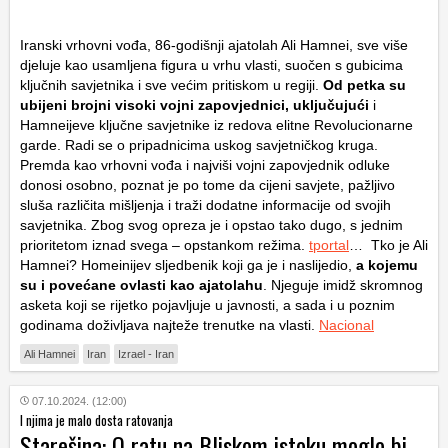
Iranski vrhovni vođa, 86-godišnji ajatolah Ali Hamnei, sve više
djeluje kao usamljena figura u vrhu vlasti, suočen s gubicima
ključnih savjetnika i sve većim pritiskom u regiji.
Od petka su
ubijeni brojni visoki vojni zapovjednici, uključujući
i
Hamneijeve ključne savjetnike iz redova elitne Revolucionarne
garde. Radi se o pripadnicima uskog savjetničkog kruga.
Premda kao vrhovni vođa i najviši vojni zapovjednik odluke
donosi osobno, poznat je po tome da cijeni savjete, pažljivo
sluša različita mišljenja i traži dodatne informacije od svojih
savjetnika. Zbog svog opreza je i opstao tako dugo, s jednim
prioritetom iznad svega – opstankom režima.
tportal
… Tko je Ali
Hamnei? Homeinijev sljedbenik koji ga je i naslijedio,
a kojemu
su i povećane ovlasti kao ajatolahu
. Njeguje imidž skromnog
asketa koji se rijetko pojavljuje u javnosti, a sada i u poznim
godinama doživljava najteže trenutke na vlasti.
Nacional
Ali Hamnei
Iran
Izrael - Iran
07.10.2024. (12:00)
I njima je malo dosta ratovanja
Starešina: O ratu na Bliskom istoku moglo bi