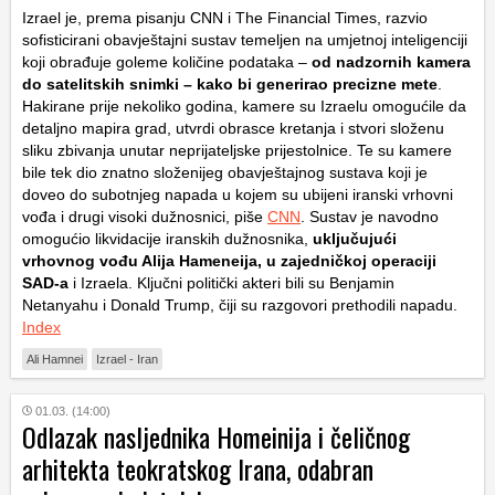
Izrael je, prema pisanju CNN i The Financial Times, razvio
sofisticirani obavještajni sustav temeljen na umjetnoj inteligenciji
koji obrađuje goleme količine podataka –
od nadzornih kamera
do satelitskih snimki – kako bi generirao precizne mete
.
Hakirane prije nekoliko godina, kamere su Izraelu omogućile da
detaljno mapira grad, utvrdi obrasce kretanja i stvori složenu
sliku zbivanja unutar neprijateljske prijestolnice. Te su kamere
bile tek dio znatno složenijeg obavještajnog sustava koji je
doveo do subotnjeg napada u kojem su ubijeni iranski vrhovni
vođa i drugi visoki dužnosnici, piše
CNN
. Sustav je navodno
omogućio likvidacije iranskih dužnosnika,
uključujući
vrhovnog vođu Alija Hameneija, u zajedničkoj operaciji
SAD-a
i Izraela. Ključni politički akteri bili su Benjamin
Netanyahu i Donald Trump, čiji su razgovori prethodili napadu.
Index
Ali Hamnei
Izrael - Iran
01.03. (14:00)
Odlazak nasljednika Homeinija i čeličnog
arhitekta teokratskog Irana, odabran