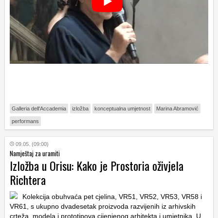
Galleria dell'Accademia
izložba
konceptualna umjetnost
Marina Abramović
performans
09.05. (09:00)
Namještaj za uramiti
Izložba u Orisu: Kako je Prostoria oživjela
Richtera
Kolekcija obuhvaća pet cjelina, VR51, VR52, VR53, VR58 i
VR61, s ukupno dvadesetak proizvoda razvijenih iz arhivskih
crteža, modela i prototipova cijenjenog arhitekta i umjetnika. U