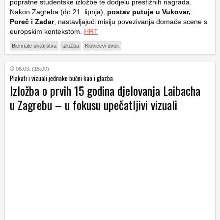
popratne studentske izložbe te dodjelu prestižnih nagrada.
Nakon Zagreba (do 21. lipnja),
postav putuje u
Vukovar,
Poreč i Zadar
, nastavljajući misiju povezivanja domaće scene s
europskim kontekstom.
HRT
Biennale slikarstva
izložba
Klovićevi dvori
08.03. (15:00)
Plakati i vizuali jednako bučni kao i glazba
Izložba o prvih 15 godina djelovanja Laibacha
u Zagrebu – u fokusu upečatljivi vizuali