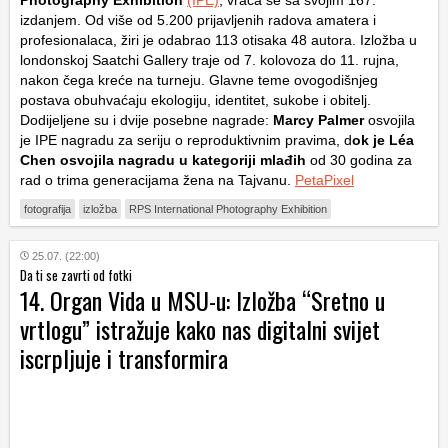
izdanjem. Od više od 5.200 prijavljenih radova amatera i
profesionalaca, žiri je odabrao 113 otisaka 48 autora. Izložba u
londonskoj Saatchi Gallery traje od 7. kolovoza do 11. rujna,
nakon čega kreće na turneju. Glavne teme ovogodišnjeg
postava obuhvaćaju ekologiju, identitet, sukobe i obitelj.
Dodijeljene su i dvije posebne nagrade:
Marcy Palmer
osvojila
je IPE nagradu za seriju o reproduktivnim pravima, d
ok je Léa
Chen osvojila nagradu u kategoriji mlađih
od 30 godina za
rad o trima generacijama žena na Tajvanu.
PetaPixel
fotografija
izložba
RPS International Photography Exhibition
25.07. (22:00)
Da ti se zavrti od fotki
14. Organ Vida u MSU-u: Izložba “Sretno u
vrtlogu” istražuje kako nas digitalni svijet
iscrpljuje i transformira