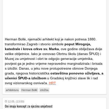
Herman Bollé, njemački arhitekt koji je nakon potresa 1880.
transformirao Zagreb i stvorio simbole
poput Mirogoja,
katedrale i krova crkve sv. Marka
, ove godine obilježava dvije
velike obljetnice. Iako je osnovao Obrtnu školu (danas ŠPUD) i
Muzej za umjetnost i obrt te odgojio generacije umjetnika,
povijest ga je jedno vrijeme nepravedno marginalizirala i brisala
s izložbi. Danas, u jeku nove protupotresne obnove Donjega
grada, njegova historicistička
ostavština ponovno oživljava, a
učenici ŠPUD-a izložbom
u Gradskoj knjižnici slave lik i rad
svog vizionarskog osnivača.
HRT
arhitektura
Herman Bollé
izložba
12.05. (13:00)
Oni imaju koncept za njezinu umjetnost