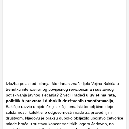
Izložba polazi od pitanja: što danas znači djelo Vojina Bakića u
trenutku intenziviranog povijesnog revizionizma i sustavnog
potiskivanja javnog sjećanja? Živeći i radeći u
uvjetima rata,
političkih prevrata i dubokih društvenih transformacija
,
Bakić je razvio umjetnički jezik čiji tematski temelj čine ideje
solidarnosti, kolektivne odgovornosti i nade za pravednijim
društvom. Njegovu je praksu duboko obilježilo ubojstvo četvorice
mlađe braće u sustavu koncentracijskih logora Jadovno, no