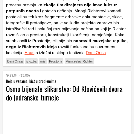
procesu razvoja
kolekcije tim dizajnera nije imao luksuz
potpunih nacrta
i gotovih rješenja. Mnogi Richterovi komadi
postojali su tek kroz fragmente arhivske dokumentacije, skice,
fotografije ili prototipove, pa je velik dio projekta zapravo bio
istraživački rad i pokušaj razumijevanja načina na koji je Richter
razmišljao o prostoru, konstrukciji i korištenju namještaja. Kako
su objasnili iz Prostorije, cilj nije bio
napraviti muzejske replike,
nego iz Richterovih ideja
razviti funkcionalnu suvremenu
kolekciju.
Haus
o izložbi u sklopu festivala
Dani Orisa
.
Dani Orisa
izložba
oris
Prostoria
Vjenceslav Richter
29.04. (13:00)
Boja u venama, kist u problemima
Osmo bijenale slikarstva: Od Klovićevih dvora
do jadranske turneje