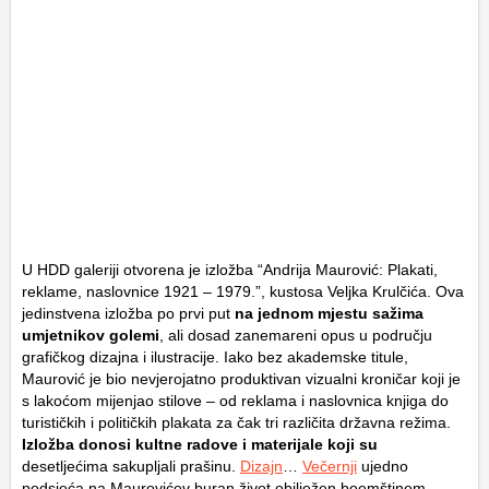
U HDD galeriji otvorena je izložba “Andrija Maurović: Plakati,
reklame, naslovnice 1921 – 1979.”, kustosa Veljka Krulčića. Ova
jedinstvena izložba po prvi put
na jednom mjestu sažima
umjetnikov golemi
, ali dosad zanemareni opus u području
grafičkog dizajna i ilustracije. Iako bez akademske titule,
Maurović je bio nevjerojatno produktivan vizualni kroničar koji je
s lakoćom mijenjao stilove – od reklama i naslovnica knjiga do
turističkih i političkih plakata za čak tri različita državna režima.
Izložba donosi kultne radove i materijale koji su
desetljećima sakupljali prašinu.
Dizajn
…
Večernji
ujedno
podsjeća na Maurovićev buran život obilježen boemštinom,