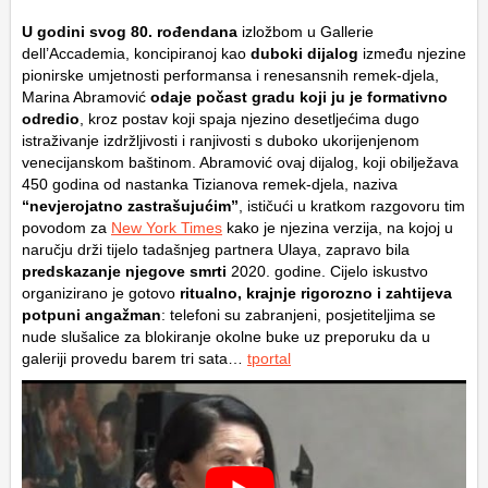
U godini svog
80. rođendana
izložbom u Gallerie
dell’Accademia, koncipiranoj kao
duboki dijalog
između njezine
pionirske umjetnosti performansa i renesansnih remek-djela,
Marina Abramović
odaje počast gradu koji ju je formativno
odredio
, kroz postav koji spaja njezino desetljećima dugo
istraživanje izdržljivosti i ranjivosti s duboko ukorijenjenom
venecijanskom baštinom. Abramović ovaj dijalog, koji obilježava
450 godina od nastanka Tizianova remek-djela, naziva
“nevjerojatno zastrašujućim”
, ističući u kratkom razgovoru tim
povodom za
New York Times
kako je njezina verzija, na kojoj u
naručju drži tijelo tadašnjeg partnera Ulaya, zapravo bila
predskazanje njegove smrti
2020. godine. Cijelo iskustvo
organizirano je gotovo
ritualno, krajnje rigorozno i zahtijeva
potpuni angažman
: telefoni su zabranjeni, posjetiteljima se
nude slušalice za blokiranje okolne buke uz preporuku da u
galeriji provedu barem tri sata…
tportal