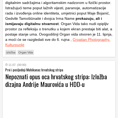
digitalnim sadržajima i algoritamskim nadzorom u fizički prostor.
Istražujući teme poput lažnih vijesti, paranoje, automatizacije
rada i izvođenja online identiteta, umjetnici poput Maje Bojanić,
Gedvilė Tamošiūnaitė i dvojca Irma Name
prokazuju, ali i
ismijavaju digitalnu stvarnost
. Organ Vida tako nudi opipljiv
prostor za refleksiju o trenutku u kojem ekran prestaje biti alat, a
postaje stanje uma. Ovogodišnji Organ vida otvoren je 11. lipnja,
a moći će se razgledati sve do 6. rujna ,
Croatian Photography
,
Kulturpunkt
izložba
Organ Vida
11.07. (00:00)
Prvi i posljednji Mohikanac hrvatskog stripa
Nepoznati opus oca hrvatskog stripa: Izložba
dizajna Andrije Maurovića u HDD-u