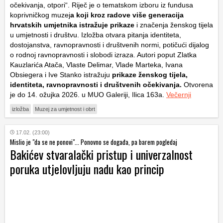
očekivanja, otpori“. Riječ je o tematskom izboru iz fundusa
koprivničkog muzej
a koji kroz radove više generacija
hrvatskih umjetnika istražuje prikaze
i značenja ženskog tijela
u umjetnosti i društvu. Izložba otvara pitanja identiteta,
dostojanstva, ravnopravnosti i društvenih normi, potičući dijalog
o rodnoj ravnopravnosti i slobodi izraza. Autori poput Zlatka
Kauzlarića Atača, Vlaste Delimar, Vlade Marteka, Ivana
Obsiegera i Ive Stanko istražuju
prikaze ženskog tijela,
identiteta, ravnopravnosti i društvenih očekivanja.
Otvorena
je do 14. ožujka 2026. u MUO Galeriji, Ilica 163a.
Večernji
izložba
Muzej za umjetnost i obrt
17.02. (23:00)
Mislio je "da se ne ponovi"... Ponovno se događa, pa barem pogledaj
Bakićev stvaralački pristup i univerzalnost
poruka utjelovljuju nadu kao princip