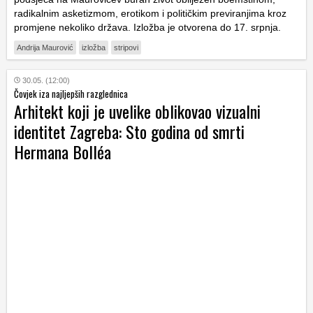
radikalnim asketizmom, erotikom i političkim previranjima kroz
promjene nekoliko država. Izložba je otvorena do 17. srpnja.
Andrija Maurović
izložba
stripovi
30.05. (12:00)
Čovjek iza najljepših razglednica
Arhitekt koji je uvelike oblikovao vizualni
identitet Zagreba: Sto godina od smrti
Hermana Bolléa