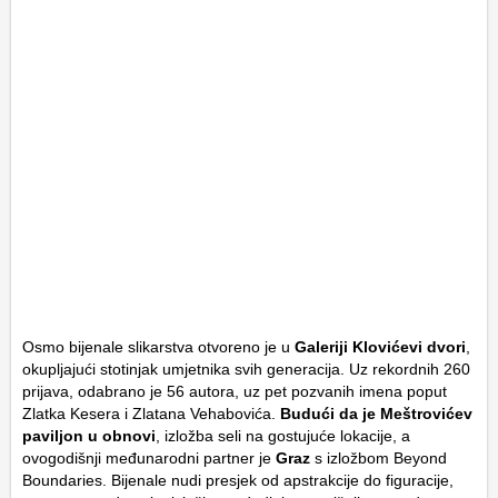
Osmo bijenale slikarstva otvoreno je u
Galeriji Klovićevi dvori
,
okupljajući stotinjak umjetnika svih generacija. Uz rekordnih 260
prijava, odabrano je 56 autora, uz pet pozvanih imena poput
Zlatka Kesera i Zlatana Vehabovića.
Budući da je Meštrovićev
paviljon u obnovi
, izložba seli na gostujuće lokacije, a
ovogodišnji međunarodni partner je
Graz
s izložbom
Beyond
Boundaries
. Bijenale nudi presjek od apstrakcije do figuracije,