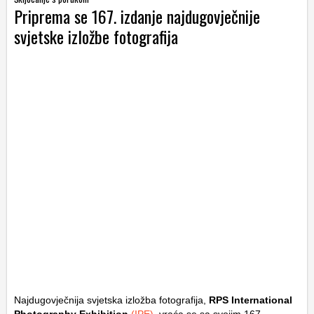
Priprema se 167. izdanje najdugovječnije
svjetske izložbe fotografija
Najdugovječnija svjetska izložba fotografija,
RPS International
Photography Exhibition
(IPE)
, vraća se sa svojim 167.