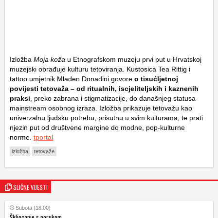
Izložba
Moja koža
u Etnografskom muzeju prvi put u Hrvatskoj
muzejski obrađuje kulturu tetoviranja. Kustosica Tea Rittig i
tattoo umjetnik Mladen Donadini govore
o tisućljetnoj
povijesti tetovaža – od ritualnih, iscjeliteljskih i kaznenih
praksi
, preko zabrana i stigmatizacije, do današnjeg statusa
mainstream osobnog izraza. Izložba prikazuje tetovažu kao
univerzalnu ljudsku potrebu, prisutnu u svim kulturama, te prati
njezin put od društvene margine do modne, pop-kulturne
norme.
tportal
izložba
tetovaže
SLIČNE VIJESTI
Subota (18:00)
Škljocanje s porukom