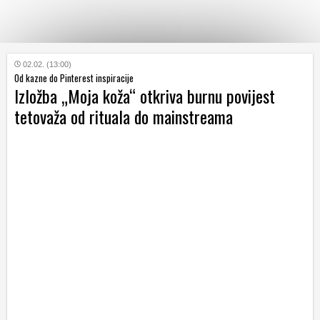
KATEGORIJE
02.02. (13:00)
Od kazne do Pinterest inspiracije
Izložba „Moja koža“ otkriva burnu povijest
HRVATSKI
tetovaža od rituala do mainstreama
WEB