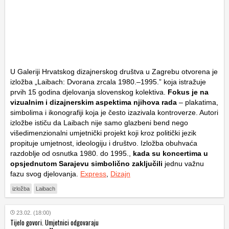
U Galeriji Hrvatskog dizajnerskog društva u Zagrebu otvorena je
izložba „Laibach: Dvorana zrcala 1980.–1995.” koja istražuje
prvih 15 godina djelovanja slovenskog kolektiva.
Fokus je na
vizualnim i dizajnerskim aspektima njihova rada
– plakatima,
simbolima i ikonografiji koja je često izazivala kontroverze. Autori
izložbe ističu da Laibach nije samo glazbeni bend nego
višedimenzionalni umjetnički projekt koji kroz politički jezik
propituje umjetnost, ideologiju i društvo. Izložba obuhvaća
razdoblje od osnutka 1980. do 1995.,
kada su koncertima u
opsjednutom Sarajevu simbolično zaključili
jednu važnu
fazu svog djelovanja.
Express
,
Dizajn
izložba
Laibach
23.02. (18:00)
Tijelo govori. Umjetnici odgovaraju