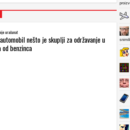
proiz
nije uračunat
 automobil nešto je skuplji za održavanje u
snimil
a od benzinca