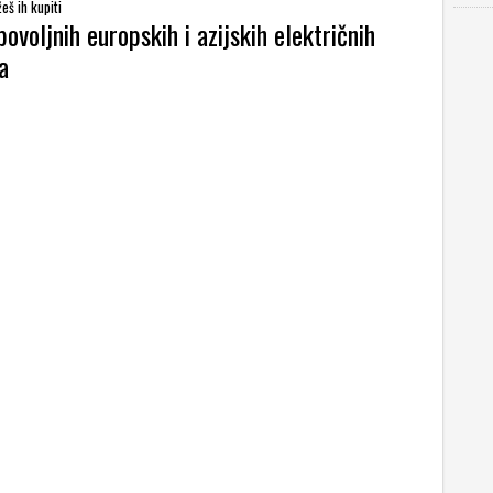
eš ih kupiti
povoljnih europskih i azijskih električnih
a