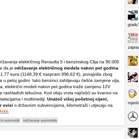
gradu’
zapra
žavanja električnog Renaulta 5 i benzinskog Clija na 90.000
e da je
održavanje električnog modela nakon pet godina
1,77 eura (1148,39 € naspram 996,62 €), ponajviše zbog
 u petoj godini. Iako benzinci zahtijevaju češće zamjene ulja,
ćica, električni modeli nakon pet godina traže zamjenu 12V
e rashladnih tekućina. Kod obiju vrsta najčešći su kvarovi na
stalacijama i multimediji.
Unatoč višoj početnoj cijeni,
mjerit
r ovisi
o državnim subvencijama, kilometraži i utjecaju na
 HAK
čni automobili
održavanje automobila