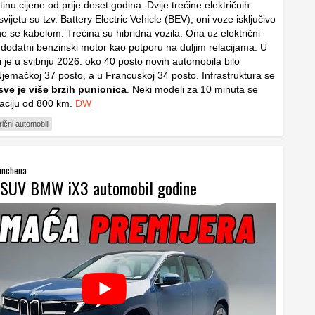
rtinu cijene od prije deset godina. Dvije trećine električnih
vijetu su tzv. Battery Electric Vehicle (BEV); oni voze isključivo
ne se kabelom. Trećina su hibridna vozila. Ona uz električni
 dodatni benzinski motor kao potporu na duljim relacijama. U
iji je u svibnju 2026. oko 40 posto novih automobila bilo
 Njemačkoj 37 posto, a u Francuskoj 34 posto. Infrastruktura se
 sve je više brzih punionica
. Neki modeli za 10 minuta se
aciju od 800 km.
DW
rični automobili
Münchena
i SUV BMW iX3 automobil godine