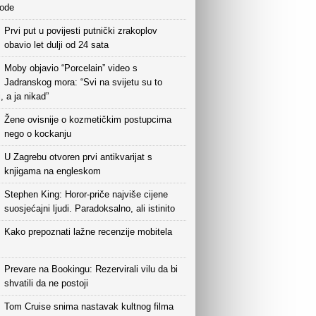
vode
Prvi put u povijesti putnički zrakoplov
obavio let dulji od 24 sata
Moby objavio “Porcelain” video s
Jadranskog mora: “Svi na svijetu su to
i, a ja nikad”
Žene ovisnije o kozmetičkim postupcima
nego o kockanju
U Zagrebu otvoren prvi antikvarijat s
knjigama na engleskom
Stephen King: Horor-priče najviše cijene
suosjećajni ljudi. Paradoksalno, ali istinito
Kako prepoznati lažne recenzije mobitela
Prevare na Bookingu: Rezervirali vilu da bi
shvatili da ne postoji
Tom Cruise snima nastavak kultnog filma