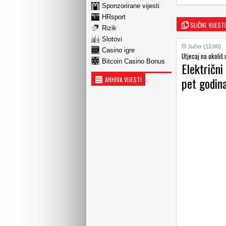
Sponzorirane vijesti
HRsport
SLIČNE VIJESTI
Rizik
Slotovi
Jučer (12:00)
Casino igre
Utjecaj na okoliš 
Bitcoin Casino Bonus
Električni
pet godin
ARHIVA VIJESTI