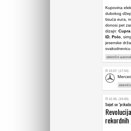
Kupovina elek
dubokog dže
tisuća eura, 
donosi pet zan
dizajn:
Cupra
ID. Polo
, sim
jesenske drža
svakodnevicu č
električni automob
13.07. (17:54)
Mercede
električn
22.06. (19:00)
Svijet se "prikači
Revolucij
rekordnih 