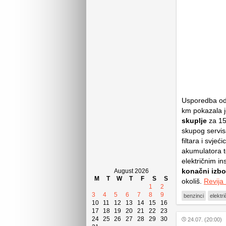
Usporedba odr
km pokazala j
skuplje
za 15
skupog servisa
filtara i svje
akumulatora t
električnim in
konačni izbo
August 2026
M
T
W
T
F
S
S
okoliš.
Revija
1
2
3
4
5
6
7
8
9
benzinci
elektri
10
11
12
13
14
15
16
17
18
19
20
21
22
23
24
25
26
27
28
29
30
24.07. (20:00)