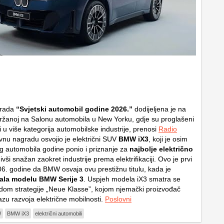
grada
“Svjetski automobil godine 2026.”
dodijeljena je na
ržanoj na Salonu automobila u New Yorku, gdje su proglašeni
i u više kategorija automobilske industrije, prenosi
Radio
avnu nagradu osvojio je električni SUV
BMW iX3
, koji je osim
kog automobila godine ponio i priznanje za
najbolje električno
divši snažan zaokret industrije prema elektrifikaciji. Ovo je prvi
6. godine da BMW osvaja ovu prestižnu titulu, kada je
pala modelu
BMW Serije 3
. Uspjeh modela iX3 smatra se
om strategije „Neue Klasse”, kojom njemački proizvođač
azu razvoja električne mobilnosti.
Poslovni
W
BMW iX3
električni automobili