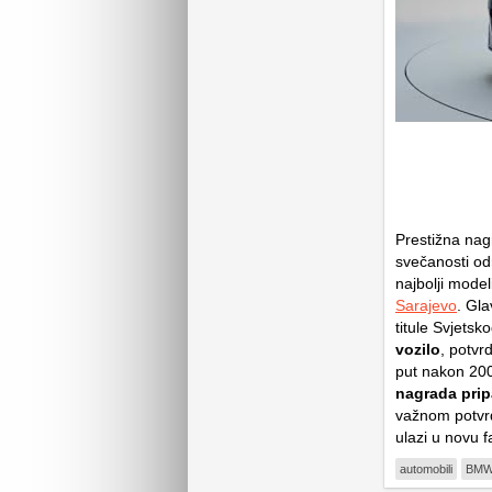
Prestižna na
svečanosti od
najbolji model
Sarajevo
. Gl
titule Svjets
vozilo
, potvr
put nakon 200
nagrada pri
važnom potvrd
ulazi u novu f
automobili
BM