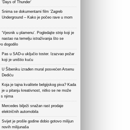
‘Days of Thunder’
Snima se dokumentarni film ‘Zagreb
Underground – Kako je počeo rave u mom
‘Vjesnik u plamenu‘. Pogledajte strip koji je
nastao na temelju istraživanja što se
vo dogodilo
Pas u SAD-u uključio toster. Izazvao požar
koji je uništio kuću
U Šibeniku izrađen mural posvećen Arsenu
Dediću
Koja je tajna kvalitete belgijskog piva? Kada
je u pitanju kreativnost, nitko se ne može
i s njima
Mercedes bilježi snažan rast prodaje
električnih automobila
Svijet je prošle godine dobio gotovo milijun
novih milijunaša