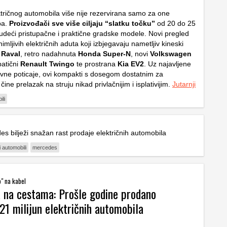
tričnog automobila više nije rezervirana samo za one
pa.
Proizvođači sve više ciljaju “slatku točku”
od 20 do 25
nudeći pristupačne i praktične gradske modele. Novi pregled
imljivih električnih aduta koji izbjegavaju nametljiv kineski
 Raval
, retro nadahnuta
Honda Super-N
, novi
Volkswagen
patični
Renault Twingo
te prostrana
Kia EV2
. Uz najavljene
vne poticaje, ovi kompakti s dosegom dostatnim za
ine prelazak na struju nikad privlačnijim i isplativijim.
Jutarnji
ili
s bilježi snažan rast prodaje električnih automobila
i automobili
mercedes
o" na kabel
a na cestama: Prošle godine prodano
21 milijun električnih automobila