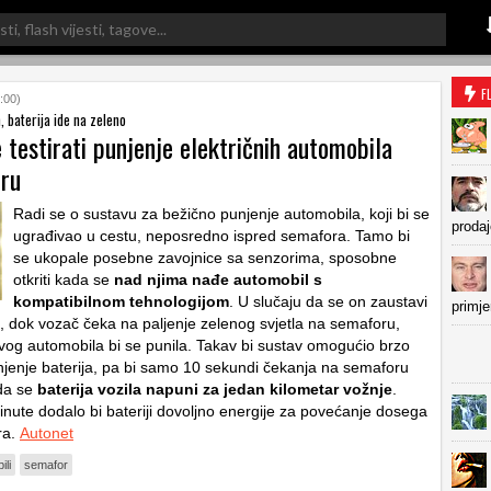
F
:00)
, baterija ide na zeleno
 testirati punjenje električnih automobila
ru
Radi se o sustavu za bežično punjenje automobila, koji bi se
prodaj
ugrađivao u cestu, neposredno ispred semafora. Tamo bi
se ukopale posebne zavojnice sa senzorima, sposobne
otkriti kada se
nad njima nađe automobil s
kompatibilnom tehnologijom
. U slučaju da se on zaustavi
primje
, dok vozač čeka na paljenje zelenog svjetla na semaforu,
ovog automobila bi se punila. Takav bi sustav omogućio brzo
njenje baterija, pa bi samo 10 sekundi čekanja na semaforu
 da se
baterija vozila napuni za jedan kilometar vožnje
.
nute dodalo bi bateriji dovoljno energije za povećanje dosega
ra.
Autonet
ili
semafor