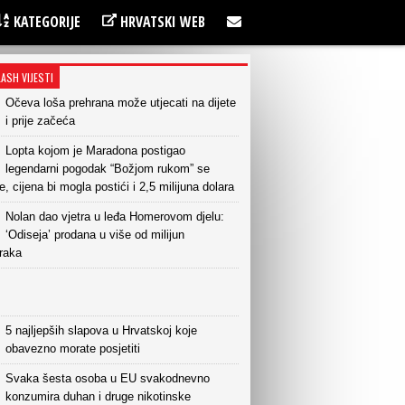
KATEGORIJE
HRVATSKI WEB
LASH VIJESTI
Očeva loša prehrana može utjecati na dijete
i prije začeća
Lopta kojom je Maradona postigao
legendarni pogodak “Božjom rukom” se
e, cijena bi mogla postići i 2,5 milijuna dolara
Nolan dao vjetra u leđa Homerovom djelu:
‘Odiseja’ prodana u više od milijun
raka
5 najljepših slapova u Hrvatskoj koje
obavezno morate posjetiti
Svaka šesta osoba u EU svakodnevno
konzumira duhan i druge nikotinske