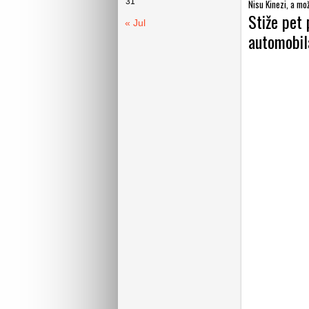
31
Nisu Kinezi, a mož
Stiže pet 
« Jul
automobil