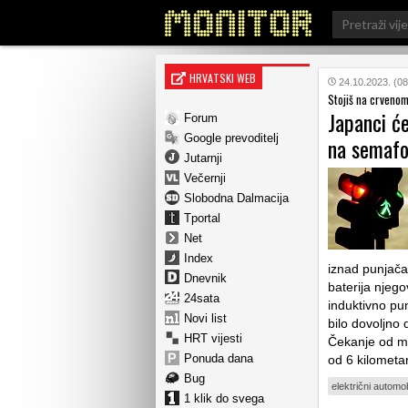
Search
for:
HRVATSKI WEB
24.10.2023. (08
Stojiš na crvenom
Japanci će
Forum
Google prevoditelj
na semafo
Jutarnji
Večernji
Slobodna Dalmacija
Tportal
Net
Index
iznad punjača
Dnevnik
baterija njeg
24sata
induktivno pu
Novi list
bilo dovoljno
HRT vijesti
Čekanje od mi
Ponuda dana
od 6 kilometa
Bug
električni automob
1 klik do svega