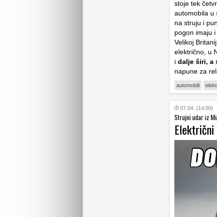
stoje tek četv
automobila u s
na struju i pu
pogon imaju i
Velikoj Britan
električno, u
i
dalje širi, a
napune za rel
automobili
elekt
07.04. (14:00)
Strujni udar iz 
Električn